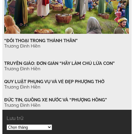
“ĐỐI THOẠI TRONG THÁNH THẦN”
Trương Đình Hiền
TRUYỀN GIÁO: ĐƠN GIẢN “HÃY LÀM CHÚ LỪA CON”
Trương Đình Hiền
QUY LUẬT PHỤNG VỤ VÀ VẺ ĐẸP PHƯỢNG THỜ
Trương Đình Hiền
ĐỨC TIN, GUỒNG XE NƯỚC VÀ “PHƯỢNG HỒNG”
Trương Đình Hiền
Lưu trữ