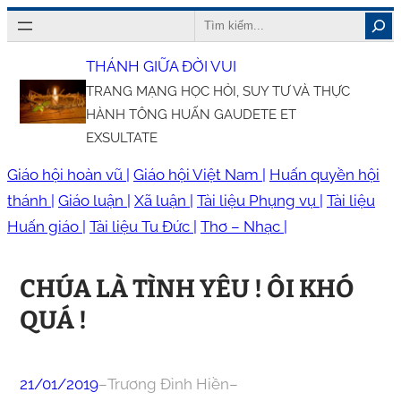
Chuyển
Search
đến
THÁNH GIỮA ĐỜI VUI
phần
TRANG MẠNG HỌC HỎI, SUY TƯ VÀ THỰC
nội
HÀNH TÔNG HUẤN GAUDETE ET
dung
EXSULTATE
Giáo hội hoàn vũ |
Giáo hội Việt Nam |
Huấn quyền hội
thánh |
Giáo luận |
Xã luận |
Tài liệu Phụng vụ |
Tài liệu
Huấn giáo |
Tài liệu Tu Đức |
Thơ – Nhạc |
CHÚA LÀ TÌNH YÊU ! ÔI KHÓ
QUÁ !
21/01/2019
–
Trương Đình Hiền
–