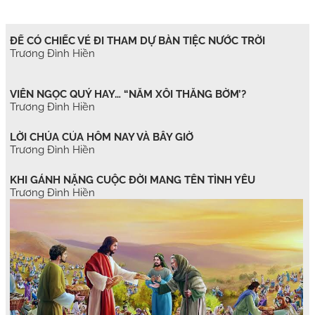
ĐỂ CÓ CHIẾC VÉ ĐI THAM DỰ BÀN TIỆC NƯỚC TRỜI
Trương Đình Hiền
VIÊN NGỌC QUÝ HAY… “NẮM XÔI THẰNG BỜM’?
Trương Đình Hiền
LỜI CHÚA CỦA HÔM NAY VÀ BÂY GIỜ
Trương Đình Hiền
KHI GÁNH NẶNG CUỘC ĐỜI MANG TÊN TÌNH YÊU
Trương Đình Hiền