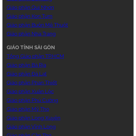
Giáo phận Qui Nhơn
Giáo phận Kon Tum
Giáo phận Buôn Mê Thuột
Giáo phận Nha Trang
GIÁO TỈNH SÀI GÒN
Tổng Giáo phận TP.HCM
Giáo phận Bà Rịa
Giáo phận Đà Lạt
Giáo phận Phan Thiết
Giáo phận Xuân Lộc
Giáo phận Phú Cường
Giáo phận Mỹ Tho
Giáo phận Long Xuyên
Giáo phận Vĩnh Long
Giáo phận Cần Thơ