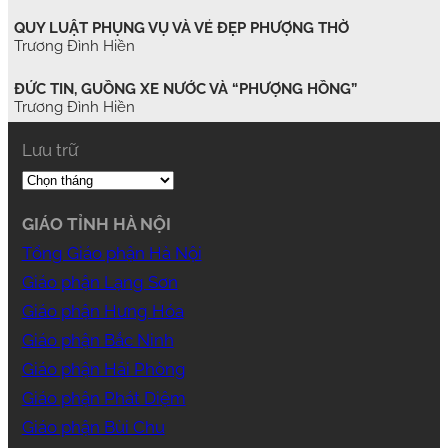
QUY LUẬT PHỤNG VỤ VÀ VẺ ĐẸP PHƯỢNG THỜ
Trương Đình Hiền
ĐỨC TIN, GUỒNG XE NƯỚC VÀ “PHƯỢNG HỒNG”
Trương Đình Hiền
Lưu trữ
GIÁO TỈNH HÀ NỘI
Tổng Giáo phận Hà Nội
Giáo phận Lạng Sơn
Giáo phận Hưng Hóa
Giáo phận Bắc Ninh
Giáo phận Hải Phòng
Giáo phận Phát Diệm
Giáo phận Bùi Chu