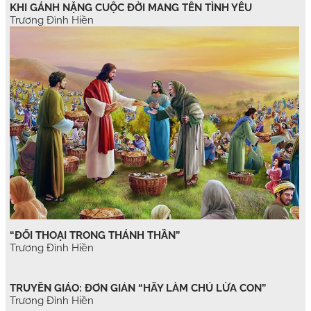
KHI GÁNH NẶNG CUỘC ĐỜI MANG TÊN TÌNH YÊU
Trương Đình Hiền
“ĐỐI THOẠI TRONG THÁNH THẦN”
Trương Đình Hiền
TRUYỀN GIÁO: ĐƠN GIẢN “HÃY LÀM CHÚ LỪA CON”
Trương Đình Hiền