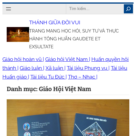
Chuyển
Search
đến
THÁNH GIỮA ĐỜI VUI
phần
TRANG MẠNG HỌC HỎI, SUY TƯ VÀ THỰC
nội
HÀNH TÔNG HUẤN GAUDETE ET
dung
EXSULTATE
Giáo hội hoàn vũ |
Giáo hội Việt Nam |
Huấn quyền hội
thánh |
Giáo luận |
Xã luận |
Tài liệu Phụng vụ |
Tài liệu
Huấn giáo |
Tài liệu Tu Đức |
Thơ – Nhạc |
Danh mục:
Giáo Hội Việt Nam