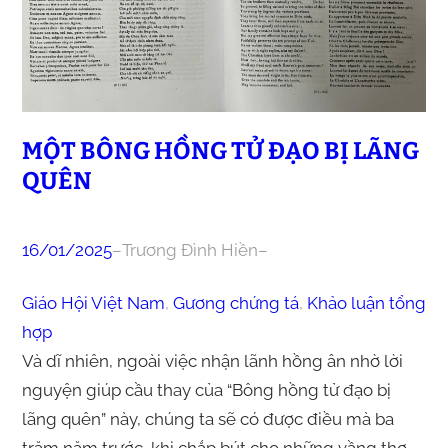
MỘT BÔNG HỒNG TỬ ĐẠO BỊ LÃNG
QUÊN
16/01/2025
–
Trương Đình Hiền
–
Giáo Hội Việt Nam
, 
Gương chứng tá
, 
Khảo luận tổng
hợp
Và dĩ nhiên, ngoài việc nhận lãnh hồng ân nhờ lời
nguyện giúp cầu thay của “Bông hồng tử đạo bị
lãng quên” này, chúng ta sẽ có được điều mà ba
trăm năm trước, khi chắp bút cho những vầng thơ