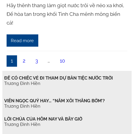
Hãy thênh thang làm giọt nước trôi về nẻo xa khơi,
Để hòa tan trong khối Tình Cha mênh mông biển
cả!
Read more
1
2
3
…
10
ĐỂ CÓ CHIẾC VÉ ĐI THAM DỰ BÀN TIỆC NƯỚC TRỜI
Trương Đình Hiền
VIÊN NGỌC QUÝ HAY… “NẮM XÔI THẰNG BỜM’?
Trương Đình Hiền
LỜI CHÚA CỦA HÔM NAY VÀ BÂY GIỜ
Trương Đình Hiền