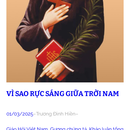
VÌ SAO RỰC SÁNG GIỮA TRỜI NAM
01/03/2025
–
Trương Đình Hiền
–
Giáo Hội Việt Nam
, 
Gương chứng tá
, 
Khảo luận tổng