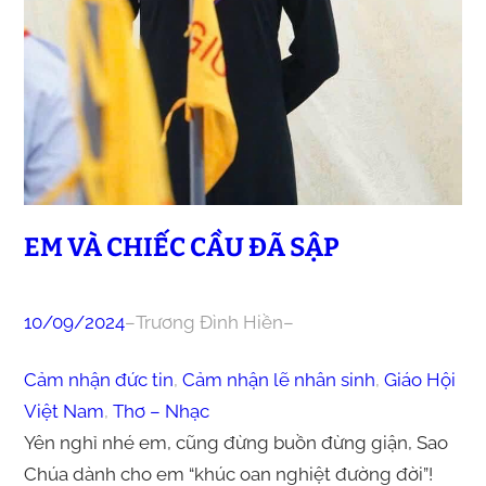
EM VÀ CHIẾC CẦU ĐÃ SẬP
10/09/2024
–
Trương Đình Hiền
–
Cảm nhận đức tin
, 
Cảm nhận lẽ nhân sinh
, 
Giáo Hội
Việt Nam
, 
Thơ – Nhạc
Yên nghỉ nhé em, cũng đừng buồn đừng giận, Sao
Chúa dành cho em “khúc oan nghiệt đường đời”!