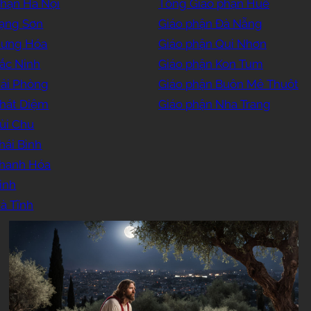
phận Hà Nội
Tổng Giáo phận Huế
Lạng Sơn
Giáo phận Đà Nẵng
Hưng Hóa
Giáo phận Qui Nhơn
ắc Ninh
Giáo phận Kon Tum
Hải Phòng
Giáo phận Buôn Mê Thuột
Phát Diệm
Giáo phận Nha Trang
ùi Chu
hái Bình
Thanh Hóa
inh
à Tĩnh