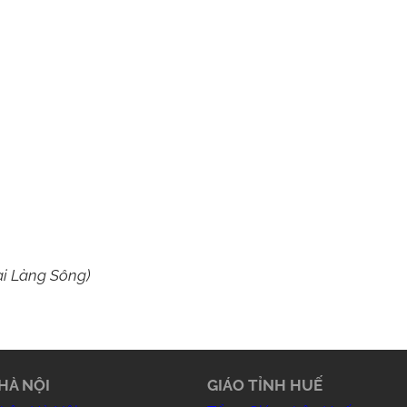
ại Làng Sông)
HÀ NỘI
GIÁO TỈNH HUẾ