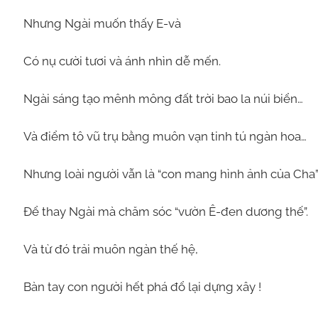
Nhưng Ngài muốn thấy E-và
Có nụ cười tươi và ánh nhìn dễ mến.
Ngài sáng tạo mênh mông đất trời bao la núi biển…
Và điểm tô vũ trụ bằng muôn vạn tinh tú ngàn hoa…
Nhưng loài người vẫn là “con mang hình ảnh của Cha”
Để thay Ngài mà chăm sóc “vườn Ê-đen dương thế”.
Và từ đó trải muôn ngàn thế hệ,
Bàn tay con người hết phá đổ lại dựng xây !