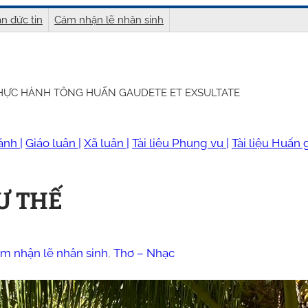
n đức tin
Cảm nhận lẽ nhân sinh
THỰC HÀNH TÔNG HUẤN GAUDETE ET EXSULTATE
ánh |
Giáo luận |
Xã luận |
Tài liệu Phụng vụ |
Tài liệu Huấn g
Ư THẾ
m nhận lẽ nhân sinh
, 
Thơ – Nhạc