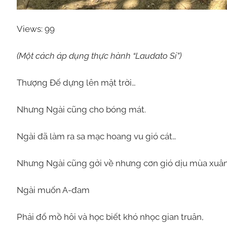
Views: 99
(Một cách áp dụng thực hành “Laudato Sí”)
Thượng Đế dựng lên mặt trời…
Nhưng Ngài cũng cho bóng mát.
Ngài đã làm ra sa mạc hoang vu gió cát…
Nhưng Ngài cũng gởi về nhưng cơn gió dịu mùa xuân
Ngài muốn A-đam
Phải đổ mồ hôi và học biết khó nhọc gian truân,