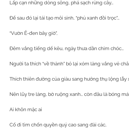
Lấp cạn những dòng sông, phá sạch rừng cây…
Để sau đó lại tái tạo môi sinh, “phủ xanh đồi trọc”…
“Vườn Ê-đen bây giờ”,
Đêm vắng tiếng dế kêu, ngày thưa dần chim chóc…
Người ta thích “về thành” bỏ lại xóm làng vắng vẻ châ
Thích thiên đường của giàu sang hưởng thụ lộng lẫy
Nên lũy tre làng, bờ ruộng xanh… còn đâu là bóng mát
Ai khôn mặc ai
Cố đi tìm chốn quyền quý cao sang đài các,