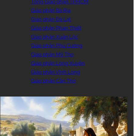
Tổng Giáo phận TP.HCM
Giáo phận Bà Rịa
Giáo phận Đà Lạt
Giáo phận Phan Thiết
Giáo phận Xuân Lộc
Giáo phận Phú Cường
Giáo phận Mỹ Tho
Giáo phận Long Xuyên
Giáo phận Vĩnh Long
Giáo phận Cần Thơ