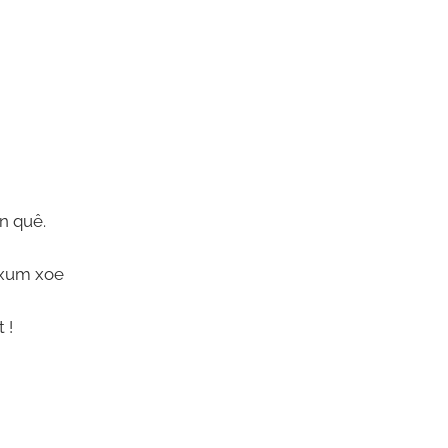
n quê.
 xum xoe
 !