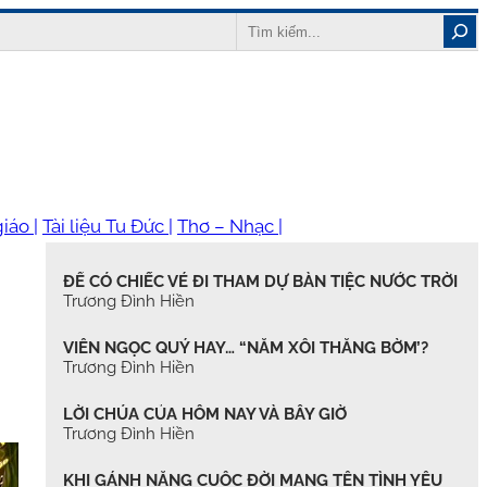
Search
iáo |
Tài liệu Tu Đức |
Thơ – Nhạc |
ĐỂ CÓ CHIẾC VÉ ĐI THAM DỰ BÀN TIỆC NƯỚC TRỜI
Trương Đình Hiền
VIÊN NGỌC QUÝ HAY… “NẮM XÔI THẰNG BỜM’?
Trương Đình Hiền
LỜI CHÚA CỦA HÔM NAY VÀ BÂY GIỜ
Trương Đình Hiền
KHI GÁNH NẶNG CUỘC ĐỜI MANG TÊN TÌNH YÊU