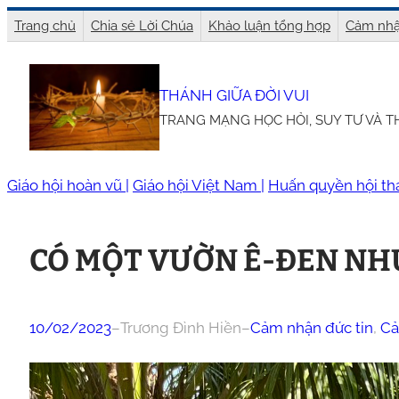
Chuyển
Trang chủ
Chia sẻ Lời Chúa
Khảo luận tổng hợp
Cảm nhậ
đến
phần
THÁNH GIỮA ĐỜI VUI
nội
TRANG MẠNG HỌC HỎI, SUY TƯ VÀ 
dung
Giáo hội hoàn vũ |
Giáo hội Việt Nam |
Huấn quyền hội th
CÓ MỘT VƯỜN Ê-ĐEN NH
10/02/2023
–
Trương Đình Hiền
–
Cảm nhận đức tin
, 
Cả