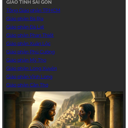
GIÁO TỈNH SÀI GÒN
Tổng Giáo phận TP.HCM
Giáo phận Bà Rịa
Giáo phận Đà Lạt
Giáo phận Phan Thiết
Giáo phận Xuân Lộc
Giáo phận Phú Cường
Giáo phận Mỹ Tho
Giáo phận Long Xuyên
Giáo phận Vĩnh Long
Giáo phận Cần Thơ