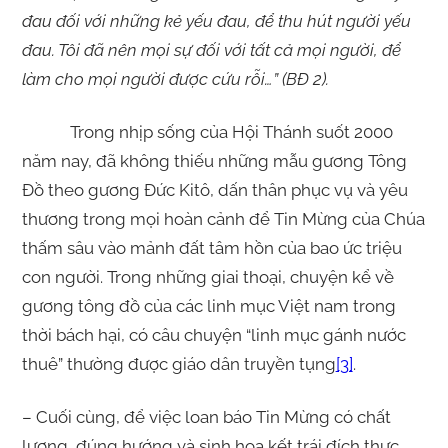
đau đối với những kẻ yếu đau, để thu hút người yếu
đau. Tôi đã nên mọi sự đối với tất cả mọi người, để
làm cho mọi người được cứu rỗi…” (BĐ 2).
Trong nhịp sống của Hội Thánh suốt 2000
năm nay, đã không thiếu những mẫu gương Tông
Đồ theo gương Đức Kitô, dấn thân phục vụ và yêu
thương trong mọi hoàn cảnh để Tin Mừng của Chúa
thấm sâu vào mảnh đất tâm hồn của bao ức triệu
con người. Trong những giai thoại, chuyện kể về
gương tông đồ của các linh mục Việt nam trong
thời bách hại, có câu chuyện “linh mục gánh nước
thuê” thường được giáo dân truyền tụng
[3]
.
– Cuối cùng, để việc loan báo Tin Mừng có chất
lượng, đúng hướng và sinh hoa kết trái đích thực,