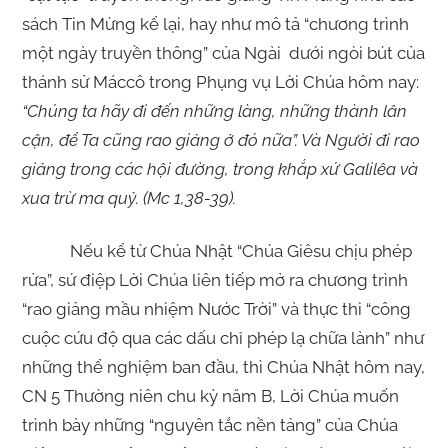
sách Tin Mừng kể lại, hay như mô tả “chương trình
một ngày truyền thông” của Ngài dưới ngòi bút của
thánh sử Máccô trong Phụng vụ Lời Chúa hôm nay:
“Chúng ta hãy đi đến những làng, những thành lân
cận, để Ta cũng rao giảng ở đó nữa”. Và Người đi rao
giảng trong các hội đường, trong khắp xứ Galilêa và
xua trừ ma quỷ
. (Mc 1,38-39).
Nếu kể từ Chúa Nhật “Chúa Giêsu chịu phép
rửa”, sứ điệp Lời Chúa liên tiếp mở ra chương trình
“rao giảng mầu nhiệm Nước Trời” và thực thi “công
cuộc cứu độ qua các dấu chỉ phép lạ chữa lành” như
những thể nghiệm ban đầu, thì Chúa Nhật hôm nay,
CN 5 Thường niên chu kỳ năm B, Lời Chúa muốn
trình bày những “nguyên tắc nền tảng” của Chúa