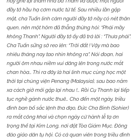
hay ghé lại thăm nhà bà Tham và được một người
đầy tớ hầu hạ cơm nước tử tế. Sau nhiều lần gặp
mặt, cha Tuấn linh cảm người đầy tớ nầy có nét thân
quen, nên một hôm đã thẵng thừng hỏi: “Phải mầy
không Thanh”. Người đầy tớ ấy đã trả lời : “Thưa phải”.
Cha Tuấn sững sờ reo lên: “Trời đất ! Vậy mà bao
nhiêu tháng nay tao nhìn không ra”. Nói đoạn, hai
người ôm nhau niềm vui dâng lên trong nước mắt
chan hòa… Thì ra đây là hai linh mục cùng học một
thời tại chủng viện Penang (Malaysia), sau bao năm
xa cách giờ mới gặp lại nhau !… Rồi Cụ Thanh lại tiếp
tục nghề gánh nước thuê… Cho đến một ngày, triều
đình ban bố sắc lệnh tha đạo, Đức Cha Bình (Sohier)
ra mắt công khai và chọn ngày cử hành lễ tạ ơn
trọng thể tại Kim Long, nơi đặt Tòa Giám Mục. Đông
đảo giáo dân tụ hội. Có cả quan viên trong triều đình