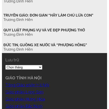
Trương Đình Hiền
TRUYỀN GIÁO: ĐƠN GIẢN “HÃY LÀM CHÚ LỪA CON”
Trương Đình Hiền
QUY LUẬT PHỤNG VỤ VÀ VẺ ĐẸP PHƯỢNG THỜ
Trương Đình Hiền
ĐỨC TIN, GUỒNG XE NƯỚC VÀ “PHƯỢNG HỒNG”
Trương Đình Hiền
Lưu trữ
GIÁO TỈNH HÀ NỘI
Tổng Giáo phận Hà Nội
Giáo phận Lạng Sơn
Giáo phận Hưng Hóa
Giáo phận Bắc Ninh