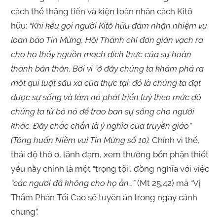
cách thể thăng tiến và kiện toàn nhân cách Kitô
hữu:
“
Khi kêu gọi người Kitô hữu đảm nhận nhiệm vụ
loan báo Tin Mừng, Hội Thánh chỉ đơn giản vạch ra
cho họ thấy nguồn mạch đích thực của sự hoàn
thành bản thân. Bởi vì “ở đây chúng ta khám phá ra
một qui luật sâu xa của thực tại: đó là chúng ta đạt
được sự sống và làm nó phát triển tuỳ theo mức độ
chúng ta từ bỏ nó để trao ban sự sống cho người
khác. Đây chắc chắn là ý nghĩa của truyền giáo”
(Tông huấn Niềm vui Tin Mừng số 10).
Chính vì thế,
thái độ thờ ơ, lãnh đạm, xem thường bổn phận thiết
yếu nầy chính là một “trọng tội”, đồng nghĩa với việc
“các ngươi đã không cho họ ăn…”
(Mt 25,42) mà “Vị
Thẩm Phán Tối Cao sẽ tuyên án trong ngày cánh
chung”.