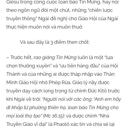
Giêsu trong công cuộc loan báo Tin Mừng, hay nói
theo ngôn ngữ đời một chút, những “chiến lược
truyền thông” Ngài đề nghị cho Giáo Hội của Ngài
thực hiện muôn nơi và muôn thuở.
Và sau đây là 3 điểm then chốt:
– Trước hết,
rao giảng Tin Mừng
luôn là một “lựa
chọn thường xuyên” và “ưu tiên hàng đầu” của Hội
Thánh và của những ai được tháp nhập vào Thân
Mình Giáo Hội nhờ Phép Rửa. Giáo lý nầy được
truyền dạy cách long trọng từ chính Đức Kitô trước
khi Ngài về trời:
“Người nói với các ông: “Anh em hãy
đi khắp tứ phương thiên hạ, loan báo Tin Mừng cho
mọi loài thọ tạo” (Mc 16,15);
và được chính “Nhà
Truyền Giáo vĩ đại” là Phaolô xác tín và chia sẻ lại