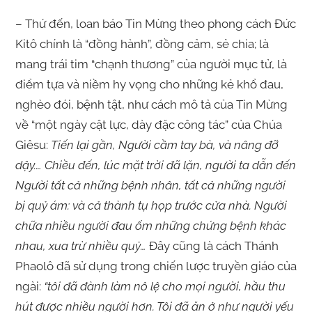
– Thứ đến, loan báo Tin Mừng theo phong cách Đức
Kitô chính là “đồng hành”, đồng cảm, sẻ chia; là
mang trái tim “chạnh thương” của người mục tử, là
điểm tựa và niềm hy vọng cho những kẻ khổ đau,
nghèo đói, bệnh tật, như cách mô tả của Tin Mừng
về “một ngày cật lực, dày đặc công tác” của Chúa
Giêsu:
Tiến lại gần, Người cầm tay bà, và nâng đỡ
dậy.… Chiều đến, lúc mặt trời đã lặn, người ta dẫn đến
Người tất cả những bệnh nhân, tất cả những người
bị quỷ ám: và cả thành tụ họp trước cửa nhà. Người
chữa nhiều người đau ốm những chứng bệnh khác
nhau, xua trừ nhiều quỷ
…
Đây cũng là cách Thánh
Phaolô đã sử dụng trong chiến lược truyền giáo của
ngài:
“tôi đã đành làm nô lệ cho mọi người, hầu thu
hút được nhiều người hơn. Tôi đã ăn ở như người yếu