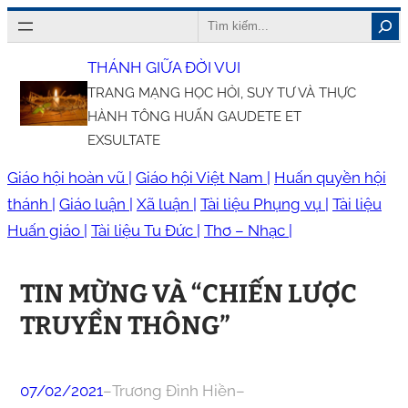
Chuyển
Search
đến
THÁNH GIỮA ĐỜI VUI
phần
TRANG MẠNG HỌC HỎI, SUY TƯ VÀ THỰC
nội
HÀNH TÔNG HUẤN GAUDETE ET
dung
EXSULTATE
Giáo hội hoàn vũ |
Giáo hội Việt Nam |
Huấn quyền hội
thánh |
Giáo luận |
Xã luận |
Tài liệu Phụng vụ |
Tài liệu
Huấn giáo |
Tài liệu Tu Đức |
Thơ – Nhạc |
TIN MỪNG VÀ “CHIẾN LƯỢC
TRUYỀN THÔNG”
07/02/2021
–
Trương Đình Hiền
–