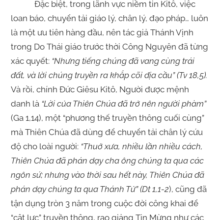
Đặc biệt, trong lãnh vực niềm tin Kitô, việc
loan báo, chuyển tải giáo lý, chân lý, đạo pháp… luôn
là một ưu tiên hàng đầu, nên tác giả Thánh Vịnh
trong Do Thái giáo trước thời Công Nguyên đã từng
xác quyết:
“
Nhưng tiếng chúng đã vang cùng trái
đất, và lời chúng truyền ra khắp cõi địa cầu” (Tv 18,5).
Và rồi, chính Đức Giêsu Kitô, Người được mệnh
danh là
“Lời của Thiên Chúa đã trở nên người phàm”
(Ga 1,14), một “phương thế truyền thông cuối cùng”
mà Thiên Chúa đã dùng để chuyển tải chân lý cứu
độ cho loài người:
“Thuở xưa, nhiều lần nhiều cách,
Thiên Chúa đã phán dạy cha ông chúng ta qua các
ngôn sứ; nhưng vào thời sau hết này, Thiên Chúa đã
phán dạy chúng ta qua Thánh Tử” (Dt 1,1-2
), cũng đã
tận dụng tròn 3 năm trong cuộc đời công khai để
“cật lực” truyền thông, rao giảng Tin Mừng như các