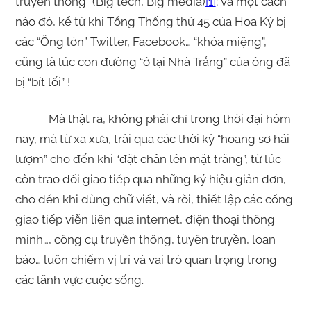
truyền thông” (Big tech, Big media)
[1]
; và một cách
nào đó, kể từ khi Tổng Thống thứ 45 của Hoa Kỳ bị
các “Ông lớn” Twitter, Facebook… “khóa miệng”,
cũng là lúc con đường “ở lại Nhà Trắng” của ông đã
bị “bít lối” !
Mà thật ra, không phải chỉ trong thời đại hôm
nay, mà từ xa xưa, trải qua các thời kỳ “hoang sơ hái
lượm” cho đến khi “đặt chân lên mặt trăng”, từ lúc
còn trao đổi giao tiếp qua những ký hiệu giản đơn,
cho đến khi dùng chữ viết, và rồi, thiết lập các cổng
giao tiếp viễn liên qua internet, điện thoại thông
minh…, công cụ truyền thông, tuyên truyền, loan
báo… luôn chiếm vị trí và vai trò quan trọng trong
các lãnh vực cuộc sống.