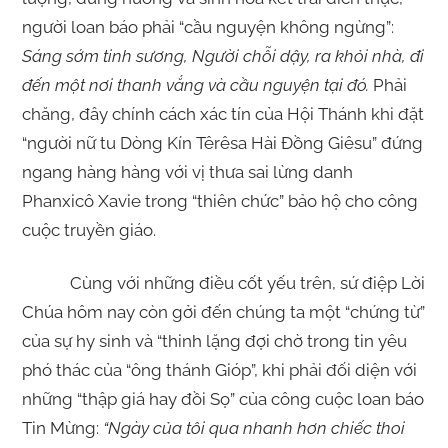
người loan báo phải “cầu nguyện không ngừng”:
Sáng sớm tinh sương, Người chỗi dậy, ra khỏi nhà, đi
đến một nơi thanh vắng và cầu nguyện tại đó.
Phải
chăng, đây chính cách xác tín của Hội Thánh khi đặt
“người nữ tu Dòng Kín Têrêsa Hài Đồng Giêsu” đứng
ngang hàng hàng với vị thưa sai lừng danh
Phanxicô Xavie trong “thiên chức” bảo hộ cho công
cuộc truyền giáo.
Cùng với những điều cốt yếu trên, sứ điệp Lời
Chúa hôm nay còn gởi đến chúng ta một “chứng từ”
của sự hy sinh và “thinh lặng đợi chờ trong tin yêu
phó thác của “ông thánh Gióp”, khi phải đối diện với
những “thập giá hay đồi Sọ” của công cuộc loan báo
Tin Mừng:
“Ngày của tôi qua nhanh hơn chiếc thoi