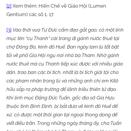
[2]
Xem thêm: Hiến Chế về Giáo Hội (Lumen
Gentium) các số 1, 17.
[3]
Vào thời vua Tự Đức cấm đạo gắt gao, có một linh
mục tên “cụ Thanh” cải trang đi gánh nước thuê tại
chợ Đông Ba, kinh đô Huế. Ban ngày lam lủ tất bật
tối về phố Gia Hội ngụ nơi nhà bà Tham. Nhờ gánh
nước thuê mà cụ Thanh tiếp xúc được với nhiều giáo
dân, trao ban các bí tích, nhất là bí tích giải tội cho
các phạm nhân trong tù và những anh chị em Kitô
hữu sắp ra pháp trường để lãnh triều thiên tử đạo.
Khi linh mục Đặng Đức Tuấn, gốc địa sở Gia Hựu
thuộc tỉnh Bình Định, bị bắt đưa về kinh đô Huế để
xử, có được một thời gian tại ngoại thong dong để
viết điều trần. Trong những ngày tháng ấy, cha Tuấn