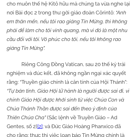
cho muôn thế hệ Kitô hữu mà chúng ta vừa nghe lại
nơi Bài đọc 2 trong thư gởi giáo đoàn Côrintô:
“Anh
em thân mến, nếu tôi rao giảng Tin Mừng, thì không
phải để làm cho tôi vinh quang, mà vì đó là một nhu
cầu đối với tôi. Vô phúc cho tôi, nếu tôi không rao
giảng Tin Mừng”.
Riêng Công Đồng Vatican, sau 20 thế kỷ trải
nghiệm và đúc kết, đã không ngần ngại xác quyết
rằng: “Truyền giáo chính là căn tính của Hội Thánh”:
“
Tự bản tính, Giáo Hội lữ hành là người được sai đi, vì
chính Giáo Hội được khởi sinh từ việc Chúa Con và
Chúa Thánh Thần được sai đến theo ý định của
Thiên Chúa Cha”
(Sắc lệnh về Truyền Giáo – Ad
Gentes, số 2)
[2]
; và Đức Giáo Hoàng Phanxico đã
cho rằng: thực thi việc loan báo Tin Mừng chính là