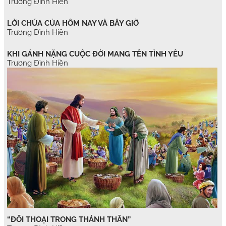
Trương Đình Hiền
LỜI CHÚA CỦA HÔM NAY VÀ BÂY GIỜ
Trương Đình Hiền
KHI GÁNH NẶNG CUỘC ĐỜI MANG TÊN TÌNH YÊU
Trương Đình Hiền
“ĐỐI THOẠI TRONG THÁNH THẦN”