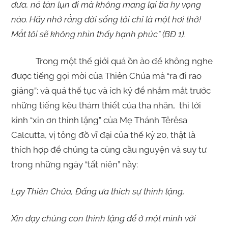
đưa, nó tàn lụn đi mà không mang lại tia hy vọng
nào. Hãy nhớ rằng đời sống tôi chỉ là một hơi thở!
Mắt tôi sẽ không nhìn thấy hạnh phúc”
(BĐ 1).
Trong một thế giới quá ồn ào để không nghe
được tiếng gọi mời của Thiên Chúa mà “ra đi rao
giảng”; và quá thế tục và ích kỷ để nhắm mắt trước
những tiếng kêu thảm thiết của tha nhân, thì lời
kinh “xin ơn thinh lặng” của Mẹ Thánh Têrêsa
Calcutta, vị tông đồ vĩ đại của thế kỷ 20, thật là
thích hợp để chúng ta cùng cầu nguyện và suy tư
trong những ngày “tất niên” nầy:
Lạy Thiên Chúa, Đấng ưa thích sự thinh lặng,
Xin dạy chúng con thinh lặng để ở một mình với