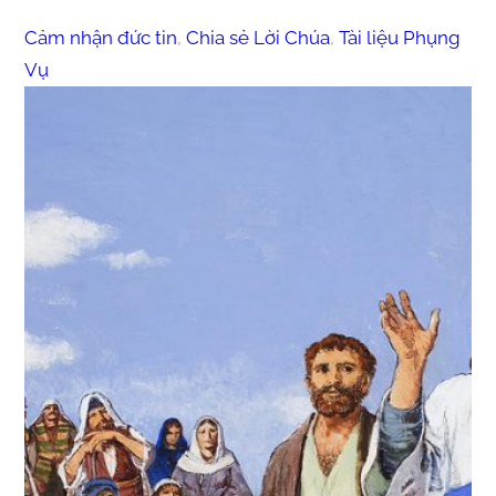
Cảm nhận đức tin
, 
Chia sẻ Lời Chúa
, 
Tài liệu Phụng
Vụ