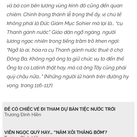
và bà con bên lương vùng kinh đô cũng đến quan
chiêm. Chính trong thánh lễ trọng thể ấy, vị chủ tế
không phải là Đức Giám Mục Sohier mà lại là… “cụ
Thanh gánh nước”. Giáo dân ngỡ ngàng, người
lương ngạc nhiên trong tiếng trầm trồ khen ngợi:
“Ngỡ là ai, hóa ra cụ Thanh gánh nước thuê ở chợ
Đông Ba. Không ngờ ông ta giữ chức vụ to đến thế.
Ông ta ca Latinh thật hay, mà cả ông Tây cũng phải
quỳ chầu nữa…” (Những người lữ hành trên đường hy
vọng, trang 116-117).
ĐỂ CÓ CHIẾC VÉ ĐI THAM DỰ BÀN TIỆC NƯỚC TRỜI
Trương Đình Hiền
VIÊN NGỌC QUÝ HAY… “NẮM XÔI THẰNG BỜM’?