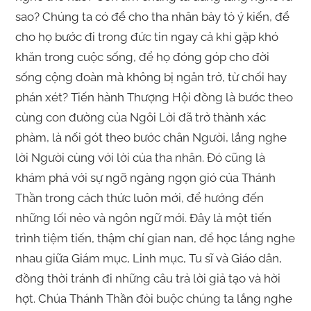
sao? Chúng ta có để cho tha nhân bày tỏ ý kiến, để
cho họ bước đi trong đức tin ngay cả khi gặp khó
khăn trong cuộc sống, để họ đóng góp cho đời
sống cộng đoàn mà không bị ngăn trở, từ chối hay
phán xét? Tiến hành Thượng Hội đồng là bước theo
cùng con đường của Ngôi Lời đã trở thành xác
phàm, là nối gót theo bước chân Người, lắng nghe
lời Người cùng với lời của tha nhân. Đó cũng là
khám phá với sự ngỡ ngàng ngọn gió của Thánh
Thần trong cách thức luôn mới, để hướng đến
những lối nẻo và ngôn ngữ mới. Đây là một tiến
trình tiệm tiến, thậm chí gian nan, để học lắng nghe
nhau giữa Giám mục, Linh mục, Tu sĩ và Giáo dân,
đồng thời tránh đi những câu trả lời giả tạo và hời
hợt. Chúa Thánh Thần đòi buộc chúng ta lắng nghe