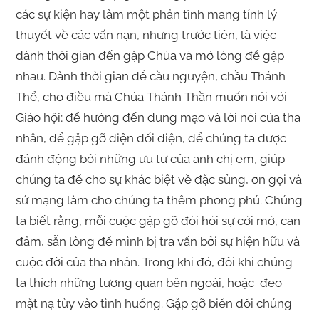
các sự kiện hay làm một phản tỉnh mang tính lý
thuyết về các vấn nạn, nhưng trước tiên, là việc
dành thời gian đến gặp Chúa và mở lòng để gặp
nhau. Dành thời gian để cầu nguyện, chầu Thánh
Thể, cho điều mà Chúa Thánh Thần muốn nói với
Giáo hội; để hướng đến dung mạo và lời nói của tha
nhân, để gặp gỡ diện đối diện, để chúng ta được
đánh động bởi những ưu tư của anh chị em, giúp
chúng ta để cho sự khác biệt về đặc sủng, ơn gọi và
sứ mạng làm cho chúng ta thêm phong phú. Chúng
ta biết rằng, mỗi cuộc gặp gỡ đòi hỏi sự cởi mở, can
đảm, sẵn lòng để mình bị tra vấn bởi sự hiện hữu và
cuộc đời của tha nhân. Trong khi đó, đôi khi chúng
ta thích những tương quan bên ngoài, hoặc đeo
mặt nạ tùy vào tình huống. Gặp gỡ biến đổi chúng