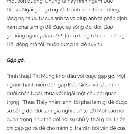
một con đường. Chúng ta hãy nhìn ngắm Đức
Giêsu, Ngài gặp gỡ người thanh niên trên đường,
lắng nghe ưu tư của anh ta và giúp anh ta phân định
xem phải làm gì để được sự sống đời đời.
Gặp
gỡ
,
lắng nghe
,
phân định
là ba động từ của Thượng
Hội đồng mà tôi muốn dừng lại để suy tư.
Gặp gỡ
.
Trình thuật Tin Mừng khởi đầu với cuộc gặp gỡ. Một
người thanh niên đến gặp Đức Giêsu và sấp mình
dưới chân Ngài, thưa với Ngài một câu hỏi quan
trọng: “Thưa Thầy nhân lành, tôi phải làm gì để được
sự sống đời đời làm gia nghiệp?” (c. 17) Một câu hỏi
quan trọng như thế đòi hỏi sự chú ý, thời gian, thiện
chí gặp gỡ và để cho mình bị tra vấn bởi vấn đề của