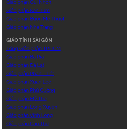
Giáo phận Qui Nhơn
Giáo phận Kon Tum
Giáo phận Buôn Mê Thuột
Giáo phận Nha Trang
GIÁO TỈNH SÀI GÒN
Tổng Giáo phận TP.HCM
Giáo phận Bà Rịa
Giáo phận Đà Lạt
Giáo phận Phan Thiết
Giáo phận Xuân Lộc
Giáo phận Phú Cường
Giáo phận Mỹ Tho
Giáo phận Long Xuyên
Giáo phận Vĩnh Long
Giáo phận Cần Thơ