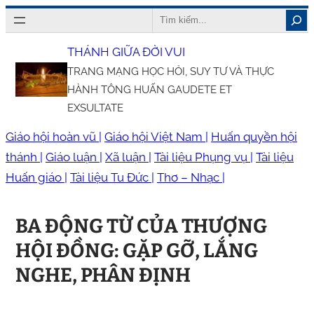
Chuyển
Search
đến
THÁNH GIỮA ĐỜI VUI
phần
TRANG MẠNG HỌC HỎI, SUY TƯ VÀ THỰC
nội
HÀNH TÔNG HUẤN GAUDETE ET
dung
EXSULTATE
Giáo hội hoàn vũ |
Giáo hội Việt Nam |
Huấn quyền hội
thánh |
Giáo luận |
Xã luận |
Tài liệu Phụng vụ |
Tài liệu
Huấn giáo |
Tài liệu Tu Đức |
Thơ – Nhạc |
BA ĐỘNG TỪ CỦA THƯỢNG
HỘI ĐỒNG: GẶP GỠ, LẮNG
NGHE, PHÂN ĐỊNH