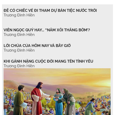
ĐỂ CÓ CHIẾC VÉ ĐI THAM DỰ BÀN TIỆC NƯỚC TRỜI
Trương Đình Hiền
VIÊN NGỌC QUÝ HAY… “NẮM XÔI THẰNG BỜM’?
Trương Đình Hiền
LỜI CHÚA CỦA HÔM NAY VÀ BÂY GIỜ
Trương Đình Hiền
KHI GÁNH NẶNG CUỘC ĐỜI MANG TÊN TÌNH YÊU
Trương Đình Hiền