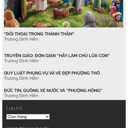
“ĐỐI THOẠI TRONG THÁNH THẦN”
Trương Đình Hiền
TRUYỀN GIÁO: ĐƠN GIẢN “HÃY LÀM CHÚ LỪA CON”
Trương Đình Hiền
QUY LUẬT PHỤNG VỤ VÀ VẺ ĐẸP PHƯỢNG THỜ
Trương Đình Hiền
ĐỨC TIN, GUỒNG XE NƯỚC VÀ “PHƯỢNG HỒNG”
Trương Đình Hiền
Lưu trữ