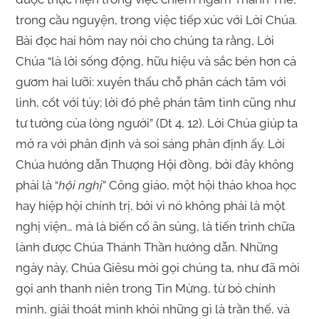
trong cầu nguyện, trong việc tiếp xúc với Lời Chúa.
Bài đọc hai hôm nay nói cho chúng ta rằng, Lời
Chúa “là lời sống động, hữu hiệu và sắc bén hơn cả
gươm hai lưỡi: xuyên thấu chỗ phân cách tâm với
linh, cốt với tủy; lời đó phê phán tâm tình cũng như
tư tưởng của lòng người” (Dt 4, 12). Lời Chúa giúp ta
mở ra với phân định và soi sáng phân định ấy. Lời
Chúa hướng dẫn Thượng Hội đồng, bởi đây không
phải là “
hội nghị
” Công giáo, một hội thảo khoa học
hay hiệp hội chính trị, bởi vì nó không phải là một
nghị viện… mà là biến cố ân sủng, là tiến trình chữa
lành được Chúa Thánh Thần hướng dẫn. Những
ngày này, Chúa Giêsu mời gọi chúng ta, như đã mời
gọi anh thanh niên trong Tin Mừng, từ bỏ chính
mình, giải thoát mình khỏi những gì là trần thế, và