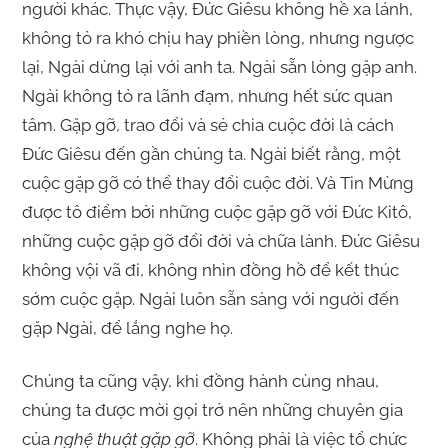
người khác. Thực vậy, Đức Giêsu không hề xa lánh,
không tỏ ra khó chịu hay phiền lòng, nhưng ngược
lại, Ngài dừng lại với anh ta. Ngài sẵn lòng gặp anh.
Ngài không tỏ ra lãnh đạm, nhưng hết sức quan
tâm. Gặp gỡ, trao đổi và sẻ chia cuộc đời là cách
Đức Giêsu đến gần chúng ta. Ngài biết rằng, một
cuộc gặp gỡ có thể thay đổi cuộc đời. Và Tin Mừng
được tô điểm bởi những cuộc gặp gỡ với Đức Kitô,
những cuộc gặp gỡ đổi đời và chữa lành. Đức Giêsu
không vội vã đi, không nhìn đồng hồ để kết thúc
sớm cuộc gặp. Ngài luôn sẵn sàng với người đến
gặp Ngài, để lắng nghe họ.
Chúng ta cũng vậy, khi đồng hành cùng nhau,
chúng ta được mời gọi trở nên những chuyên gia
của
nghệ thuật gặp gỡ
. Không phải là việc tổ chức