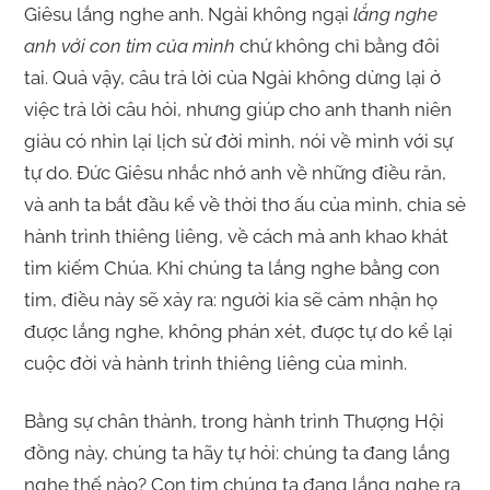
Giêsu lắng nghe anh. Ngài không ngại
lắng nghe
anh với con tim của mình
chứ không chỉ bằng đôi
tai. Quả vậy, câu trả lời của Ngài không dừng lại ở
việc trả lời câu hỏi, nhưng giúp cho anh thanh niên
giàu có nhìn lại lịch sử đời mình, nói về mình với sự
tự do. Đức Giêsu nhắc nhớ anh về những điều răn,
và anh ta bắt đầu kể về thời thơ ấu của mình, chia sẻ
hành trình thiêng liêng, về cách mà anh khao khát
tìm kiếm Chúa. Khi chúng ta lắng nghe bằng con
tim, điều này sẽ xảy ra: người kia sẽ cảm nhận họ
được lắng nghe, không phán xét, được tự do kể lại
cuộc đời và hành trình thiêng liêng của mình.
Bằng sự chân thành, trong hành trình Thượng Hội
đồng này, chúng ta hãy tự hỏi: chúng ta đang lắng
nghe thế nào? Con tim chúng ta đang lắng nghe ra