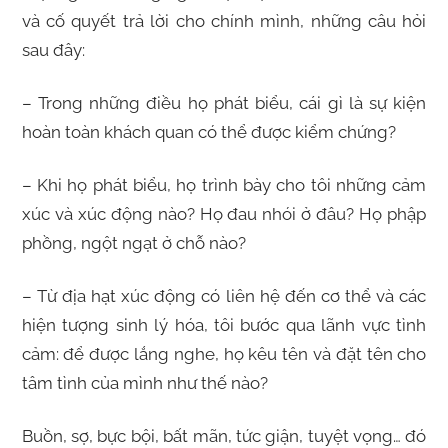
và cố quyết trả lời cho chính mình, những câu hỏi
sau đây:
– Trong những điều họ phát biểu, cái gì là sự kiện
hoàn toàn khách quan có thể được kiểm chứng?
– Khi họ phát biểu, họ trình bày cho tôi những cảm
xúc và xúc động nào? Họ đau nhói ở đâu? Họ phập
phồng, ngột ngạt ở chỗ nào?
– Từ địa hạt xúc động có liên hệ đến cơ thể và các
hiện tượng sinh lý hóa, tôi bước qua lãnh vực tình
cảm: để được lắng nghe, họ kêu tên và đặt tên cho
tâm tình của mình như thế nào?
Buồn, sợ, bực bội, bất mãn, tức giận, tuyệt vọng… đó