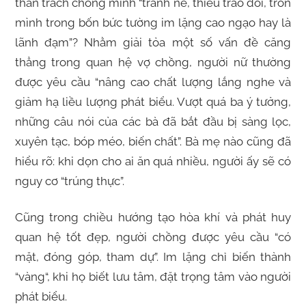
than trách chồng mình “tránh né, thiếu trao đổi, trốn
mình trong bốn bức tường im lặng cao ngạo hay là
lãnh đạm”? Nhằm giải tỏa một số vấn đề căng
thẳng trong quan hệ vợ chồng, người nữ thường
được yêu cầu “nâng cao chất lượng lắng nghe và
giảm hạ liều lượng phát biểu. Vượt quá ba ý tưởng,
những câu nói của các bà đã bắt đầu bị sàng lọc,
xuyên tạc, bóp méo, biến chất”. Bà mẹ nào cũng đã
hiểu rõ: khi dọn cho ai ăn quá nhiều, người ấy sẽ có
nguy cơ “trúng thực”.
Cũng trong chiều hướng tạo hòa khí và phát huy
quan hệ tốt đẹp, người chồng được yêu cầu “có
mặt, đóng góp, tham dự”. Im lặng chỉ biến thành
“vàng“, khi họ biết lưu tâm, đặt trọng tâm vào người
phát biểu.