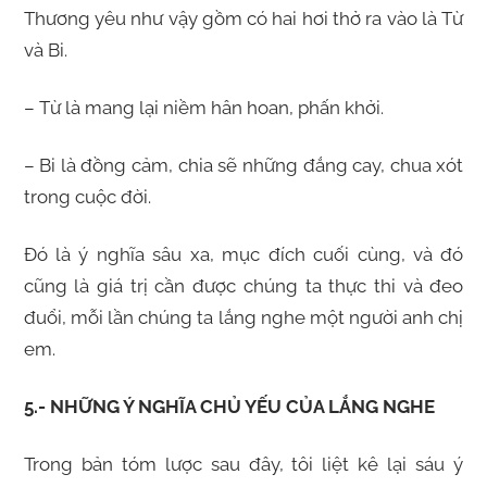
Thương yêu như vậy gồm có hai hơi thở ra vào là Từ
và Bi.
– Từ là mang lại niềm hân hoan, phấn khởi.
– Bi là đồng cảm, chia sẽ những đắng cay, chua xót
trong cuộc đời.
Đó là ý nghĩa sâu xa, mục đích cuối cùng, và đó
cũng là giá trị cần được chúng ta thực thi và đeo
đuổi, mỗi lần chúng ta lắng nghe một người anh chị
em.
5.- NHỮNG Ý NGHĨA CHỦ YẾU CỦA LẮNG NGHE
Trong bản tóm lược sau đây, tôi liệt kê lại sáu ý