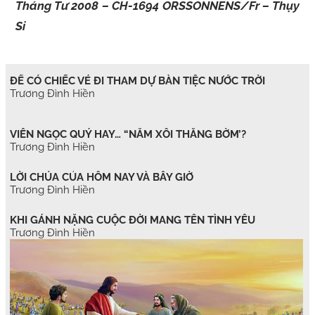
Tháng Tư 2008 – CH-1694 ORSSONNENS/Fr – Thụy
Sỉ
ĐỂ CÓ CHIẾC VÉ ĐI THAM DỰ BÀN TIỆC NƯỚC TRỜI
Trương Đình Hiền
VIÊN NGỌC QUÝ HAY… “NẮM XÔI THẰNG BỜM’?
Trương Đình Hiền
LỜI CHÚA CỦA HÔM NAY VÀ BÂY GIỜ
Trương Đình Hiền
KHI GÁNH NẶNG CUỘC ĐỜI MANG TÊN TÌNH YÊU
Trương Đình Hiền