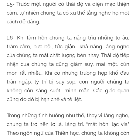
1.5- Trước một người có thái độ và diện mạo thiện
cảm, tự nhiên chúng ta có xu thế lắng nghe họ một
cách dễ dàng.
1.6- Khi tâm hồn chúng ta nặng trĩu những lo âu,
trầm cảm, bực bội, tức giận… khả năng lắng nghe
của chúng ta mất chất lượng bén nhạy. Thái độ tiếp
nhận của chúng ta cũng giảm suy, mai một, cùn
mòn rất nhiều. Khi có những trường hợp khổ đau
tràn ngập, lý trí bị suy sụp, con người chúng ta
không còn sáng suốt, minh mẫn. Các giác quan
cũng do đó bị hạn chế và tê liệt.
Trong những tình huống như thế, thay vì lắng nghe,
chúng ta trở nên lơ là, lảng trí, “mầt hồn, lạc vía”.
Theo ngôn ngữ của Thiền học, chúng ta không còn