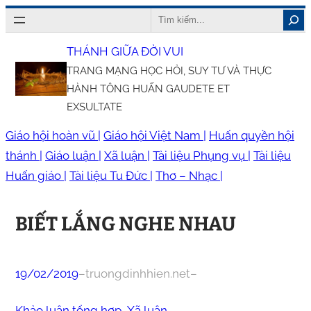
Chuyển
Search
đến
THÁNH GIỮA ĐỜI VUI
phần
TRANG MẠNG HỌC HỎI, SUY TƯ VÀ THỰC
nội
HÀNH TÔNG HUẤN GAUDETE ET
dung
EXSULTATE
Giáo hội hoàn vũ |
Giáo hội Việt Nam |
Huấn quyền hội
thánh |
Giáo luận |
Xã luận |
Tài liệu Phụng vụ |
Tài liệu
Huấn giáo |
Tài liệu Tu Đức |
Thơ – Nhạc |
BIẾT LẮNG NGHE NHAU
19/02/2019
–
truongdinhhien.net
–
Khảo luận tổng hợp
, 
Xã luận