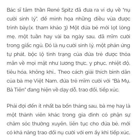
Bác sĩ tâm thần René Spitz đã đưa ra ví dụ về “nụ
cười sinh lý”, để minh họa những điều vừa được
trình bày.(x. tham khảo 3) Một đứa bé mới lọt lòng
mẹ, một tuần hay vài ba ngày sau, đã mĩm cười
trong giấc ngủ. Đó là nụ cười sinh lý, một phản ứng
tự phát, bộc lộ tình trạng của đứa trẻ được thỏa
mãn về mọi mặt như lương thực, y phục, nhiệt độ,
tiêu hóa, không khí… Theo cách giải thích bình dân
của bà mẹ Việt Nam, đứa trẻ mĩm cười với “Bà Mụ,
Bà Tiên” đang hiện về dạy dỗ, trao đổi, tiếp xúc.
Phải đợi đến ít nhất ba bốn tháng sau, bà mẹ hay là
một thành viên khác trong gia đình có phận sự
chăm sóc thường xuyên, liên tục cho đứa bé, mới
có khả năng trao đổi nụ cười với em ấy khi tiếp xúc,