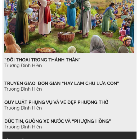
“ĐỐI THOẠI TRONG THÁNH THẦN”
Trương Đình Hiền
TRUYỀN GIÁO: ĐƠN GIẢN “HÃY LÀM CHÚ LỪA CON”
Trương Đình Hiền
QUY LUẬT PHỤNG VỤ VÀ VẺ ĐẸP PHƯỢNG THỜ
Trương Đình Hiền
ĐỨC TIN, GUỒNG XE NƯỚC VÀ “PHƯỢNG HỒNG”
Trương Đình Hiền