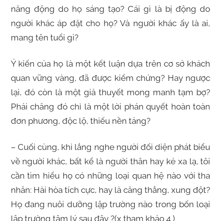
năng động do họ sáng tạo? Cái gì là bị động do
người khác áp đặt cho họ? Và người khác ấy là ai,
mang tên tuổi gì?
Ý kiến của họ là một kết luận dựa trên cơ sở khách
quan vững vàng, đã được kiểm chứng? Hay ngược
lại, đó còn là một giả thuyết mong manh tạm bợ?
Phải chăng đó chỉ là một lời phán quyết hoàn toàn
đơn phương, độc lộ, thiếu nền tảng?
– Cuối cùng, khi lắng nghe người đối diện phát biểu
về người khác, bất kể là người thân hay kẻ xa lạ, tôi
cần tìm hiểu họ có những loại quan hệ nào với tha
nhân: Hài hòa tích cực, hay là căng thẳng, xung đột?
Họ đang nuôi dưỡng lập trường nào trong bốn loại
lập trường tâm lý sau đây ?(x tham khảo 4 )