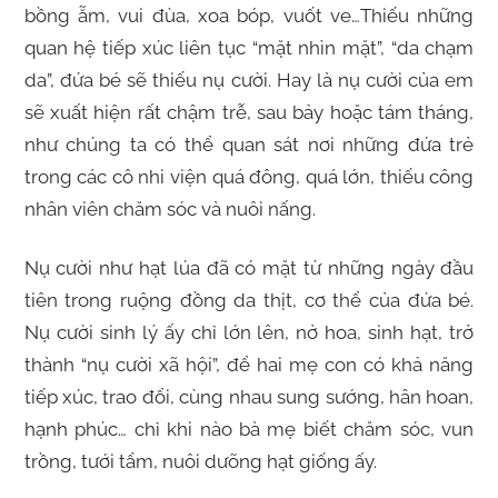
bồng ẵm, vui đùa, xoa bóp, vuốt ve…Thiếu những
quan hệ tiếp xúc liên tục “mặt nhìn mặt”, “da chạm
da”, đứa bé sẽ thiếu nụ cười. Hay là nụ cười của em
sẽ xuất hiện rất chậm trễ, sau bảy hoặc tám tháng,
như chúng ta có thể quan sát nơi những đứa trẻ
trong các cô nhi viện quá đông, quá lớn, thiếu công
nhân viên chăm sóc và nuôi nấng.
Nụ cười như hạt lúa đã có mặt từ những ngày đầu
tiên trong ruộng đồng da thịt, cơ thể của đứa bé.
Nụ cười sinh lý ấy chỉ lớn lên, nở hoa, sinh hạt, trở
thành “nụ cười xã hội”, để hai mẹ con có khả năng
tiếp xúc, trao đổi, cùng nhau sung sướng, hân hoan,
hạnh phúc… chỉ khi nào bà mẹ biết chăm sóc, vun
trồng, tưới tẩm, nuôi dưõng hạt giống ấy.