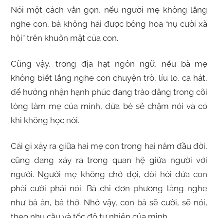
Nói một cách vắn gọn, nếu người mẹ không lắng
nghe con, bà không hái được bông hoa “nụ cười xã
hội” trên khuôn mặt của con.
Cũng vậy, trong địa hạt ngôn ngữ, nếu bà mẹ
không biết lắng nghe con chuyện trò, líu lo, ca hát,
để hưởng nhận hạnh phúc đang trào dâng trong cõi
lòng làm mẹ của mình, đứa bé sẽ chậm nói và có
khi không học nói.
Cái gì xảy ra giữa hai mẹ con trong hai năm đầu đời,
cũng đang xảy ra trong quan hệ giữa người với
người. Người mẹ không chờ đợi, đòi hỏi đứa con
phải cười phải nói. Bà chỉ đơn phương lắng nghe
như bà ăn, bà thở. Nhờ vậy, con bà sẽ cười, sẽ nói,
theo nhu cầu và tốc độ tự nhiên của mình.