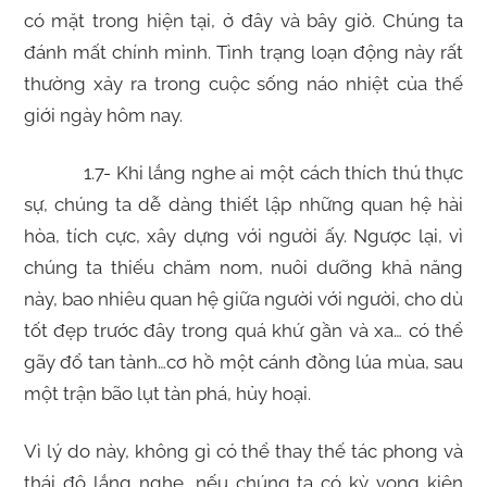
có mặt trong hiện tại, ở đây và bây giờ. Chúng ta
đánh mất chính mình. Tình trạng loạn động này rất
thường xảy ra trong cuộc sống náo nhiệt của thế
giới ngày hôm nay.
1.7- Khi lắng nghe ai một cách thích thú thực
sự, chúng ta dễ dàng thiết lập những quan hệ hài
hòa, tích cực, xây dựng với người ấy. Ngược lại, vì
chúng ta thiếu chăm nom, nuôi dưỡng khả năng
này, bao nhiêu quan hệ giữa người với người, cho dù
tốt đẹp trước đây trong quá khứ gần và xa… có thể
gãy đổ tan tành…cơ hồ một cánh đồng lúa mùa, sau
một trận bão lụt tàn phá, hủy hoại.
Vì lý do này, không gì có thể thay thế tác phong và
thái độ lắng nghe, nếu chúng ta có kỳ vọng kiên