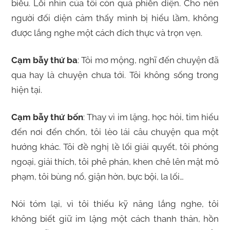
biểu. Lối nhìn của tôi còn quá phiến diện. Cho nên
người đối diện cảm thấy mình bị hiểu lầm, không
được lắng nghe một cách đích thực và trọn vẹn.
Cạm bẫy thứ ba
: Tôi mơ mộng, nghĩ đến chuyện đã
qua hay là chuyện chưa tới. Tôi không sống trong
hiện tại.
Cạm bẫy thứ bốn
: Thay vì im lặng, học hỏi, tìm hiểu
đến nơi đến chốn, tôi lèo lái câu chuyện qua một
hướng khác. Tôi đề nghị lề lối giải quyết, tôi phóng
ngoại, giải thích, tôi phê phán, khen chê lên mặt mô
phạm, tôi bùng nổ, giận hờn, bực bội, la lối…
Nói tóm lại, vì tôi thiếu kỹ năng lắng nghe, tôi
không biết giữ im lặng một cách thanh thản, hồn