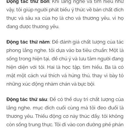
Động tác thứ bốn
: Khi lắng nghe và tìm hiểu như
vậy, tôi giúp người phát biểu ý thức về bản chất đích
thực và sâu xa của họ là cho và thương yêu, vì họ
đang được thương yêu.
Động tác thứ năm
: Để đánh giá chất lượng của tác
phong lắng nghe, tôi dựa vào ba tiêu chuẩn: Một là
sống trong hiện tại, để chú ý và lưu tâm người đang
hiện diện với tôi. Hai là học tập, tìm hiểu. Ba là có
mặt một cách vui thích và hứng thú, thay vì bày tỏ
những xúc động nhàm chán và bực bội.
Động tác thứ sáu
: Để có thể duy trì chất lượng của
lắng nghe, mục đích cuối cùng mà tôi đeo đuổi là
thương yêu. Thiếu động cơ này thúc đẩy, tôi không
còn sống trung thực. Tôi đi vào con đường phê phán