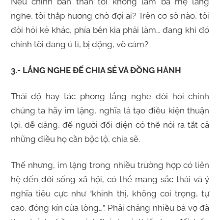
Nếu chính bản thân tôi không làm bà mẹ lắng
nghe, tôi thắp hương chờ đợi ai? Trên cơ sở nào, tôi
đòi hỏi kẻ khác, phía bên kia phải làm… đang khi đó
chính tôi đang ù lì, bị động, vô cảm?
3.- LẮNG NGHE ĐỂ CHIA SẺ VÀ ĐỒNG HÀNH
Thái độ hay tác phong lắng nghe đòi hỏi chính
chúng ta hãy im lặng, nghĩa là tạo điều kiện thuận
lợi, dễ dàng, để người đối diện có thể nói ra tất cả
những điều họ cần bộc lộ, chia sẽ.
Thế nhưng, im lặng trong nhiều trường hợp có liên
hệ đến đời sống xã hội, có thể mang sắc thái và ý
nghĩa tiêu cực như “khinh thị, không coi trọng, tự
cao, đóng kín cửa lòng…”. Phải chăng nhiều bà vợ đã