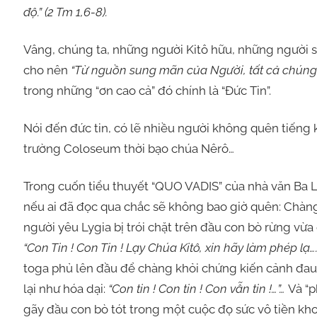
độ.” (2 Tm 1,6-8).
Vâng, chúng ta, những người Kitô hữu, những người s
cho nên
“Từ nguồn sung mãn của Người, tất cả chúng t
trong những “ơn cao cả” đó chính là “Đức Tin”.
Nói đến đức tin, có lẽ nhiều người không quên tiếng
trường Coloseum thời bạo chúa Nêrô…
Trong cuốn tiểu thuyết “QUO VADIS” của nhà văn Ba L
nếu ai đã đọc qua chắc sẽ không bao giờ quên: Chàng 
người yêu Lygia bị trói chặt trên đầu con bò rừng vừ
“Con Tin ! Con Tin ! Lạy Chúa Kitô, xin hãy làm phép lạ….
toga phủ lên đầu để chàng khỏi chứng kiến cảnh đau l
lại như hóa dại:
“Con tin ! Con tin ! Con vẫn tin !…”…
Và “p
gãy đầu con bò tót trong một cuộc đọ sức vô tiền k