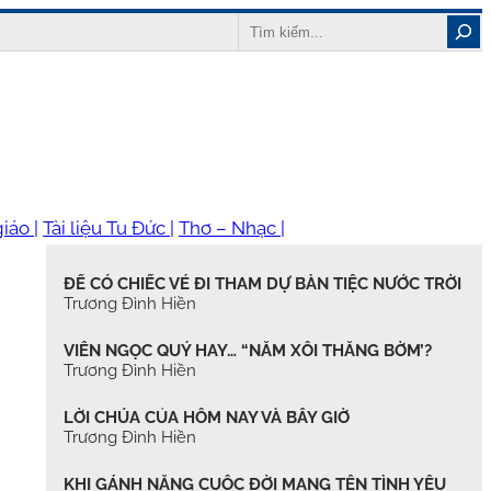
Search
iáo |
Tài liệu Tu Đức |
Thơ – Nhạc |
ĐỂ CÓ CHIẾC VÉ ĐI THAM DỰ BÀN TIỆC NƯỚC TRỜI
Trương Đình Hiền
VIÊN NGỌC QUÝ HAY… “NẮM XÔI THẰNG BỜM’?
Trương Đình Hiền
LỜI CHÚA CỦA HÔM NAY VÀ BÂY GIỜ
Trương Đình Hiền
KHI GÁNH NẶNG CUỘC ĐỜI MANG TÊN TÌNH YÊU