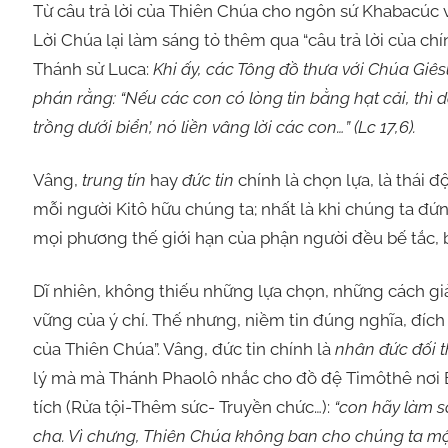
Từ câu trả lời của Thiên Chúa cho ngôn sứ Khabacúc 
Lời Chúa lại làm sáng tỏ thêm qua “câu trả lời của c
Thánh sử Luca:
Khi ấy, các Tông đồ thưa với Chúa Giês
phán rằng: “Nếu các con có lòng tin bằng hạt cải, thì 
trồng dưới biển’, nó liền vâng lời các con…” (Lc 17,6).
Vâng,
trung tín
hay
đức tin
chính là chọn lựa, là thái
mỗi người Kitô hữu chúng ta; nhất là khi chúng ta đ
mọi phương thế giới hạn của phận người đều bế tắc, b
Dĩ nhiên, không thiếu những lựa chọn, những cách gi
vững của ý chí. Thế nhưng, niềm tin đúng nghĩa, đích 
của Thiên Chúa”. Vâng, đức tin chính là
nhân đức đối 
lý mà mà Thánh Phaolô nhắc cho đồ đệ Timôthê nơi Bài
tích (Rửa tội-Thêm sức- Truyền chức…):
“con hãy làm s
cha. Vì chưng, Thiên Chúa không ban cho chúng ta một 