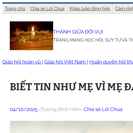
Chuyển
Trang chủ
Chia sẻ Lời Chúa
Khảo luận tổng hợp
Cảm nhậ
đến
phần
THÁNH GIỮA ĐỜI VUI
nội
TRANG MẠNG HỌC HỎI, SUY TƯ VÀ 
dung
Giáo hội hoàn vũ |
Giáo hội Việt Nam |
Huấn quyền hội th
BIẾT TIN NHƯ MẸ VÌ MẸ Đ
04/10/2025
–
Trương Đình Hiền
–
Chia sẻ Lời Chúa