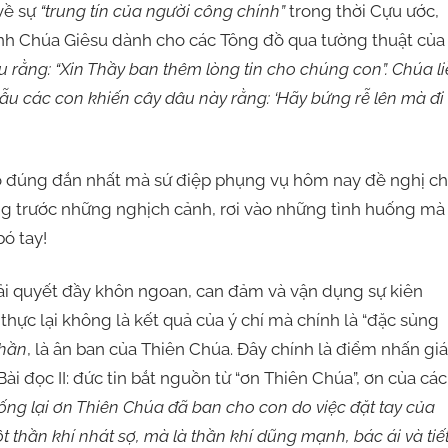
về sự
“trung tín của người công chính”
trong thời Cựu ước,
hính Chúa Giêsu dành cho các Tông đồ qua tường thuật của
u rằng: “Xin Thầy ban thêm lòng tin cho chúng con”. Chúa l
dẫu các con khiến cây dâu này rằng: ‘Hãy bứng rễ lên mà đi
 độ đúng đắn nhất mà sứ điệp phụng vụ hôm nay đề nghị c
ứng trước những nghịch cảnh, rơi vào những tình huống mà
ó tay!
ải quyết đầy khôn ngoan, can đảm và vận dụng sự kiên
thực lại không là kết quả của ý chí mà chính là “đặc sủng
thần
, là ân ban của Thiên Chúa. Đây chính là điểm nhấn gi
 đọc II: đức tin bắt nguồn từ “ơn Thiên Chúa”, ơn của các
ống lại ơn Thiên Chúa đã ban cho con do việc đặt tay của
thần khí nhát sợ, mà là thần khí dũng mạnh, bác ái và tiế