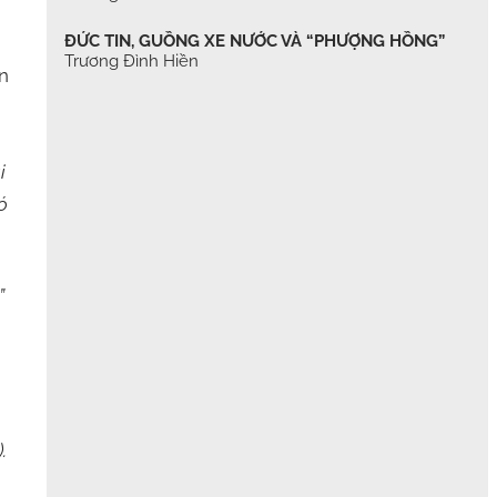
ĐỨC TIN, GUỒNG XE NƯỚC VÀ “PHƯỢNG HỒNG”
Trương Đình Hiền
n
i
ó
”
.