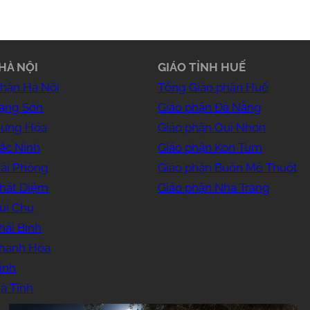
HÀ NỘI
GIÁO TỈNH HUẾ
phận Hà Nội
Tổng Giáo phận Huế
Lạng Sơn
Giáo phận Đà Nẵng
Hưng Hóa
Giáo phận Qui Nhơn
ắc Ninh
Giáo phận Kon Tum
Hải Phòng
Giáo phận Buôn Mê Thuột
Phát Diệm
Giáo phận Nha Trang
ùi Chu
hái Bình
Thanh Hóa
inh
à Tĩnh