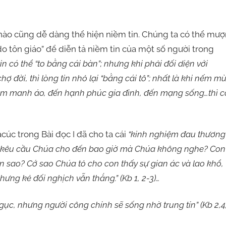
o cũng dễ dàng thể hiện niềm tin. Chúng ta có thể mượ
o tôn giáo” để diễn tả niềm tin của một số người trong
in có thể “to bằng cái bàn”; nhưng khi phải đối diện với
đời, thì lòng tin nhỏ lại “bằng cái tô”; nhất là khi nếm mù
cơm manh áo, đến hạnh phúc gia đình, đến mạng sống…thì c
úc trong Bài đọc I đã cho ta cái
“kinh nghiệm đau thương
 kêu cầu Chúa cho đến bao giờ mà Chúa không nghe? Con
 sao? Cớ sao Chúa tỏ cho con thấy sự gian ác và lao khổ,
ưng kẻ đối nghịch vẫn thắng.” (Kb 1, 2-3)…
ục, nhưng người công chính sẽ sống nhờ trung tín” (Kb 2,4)