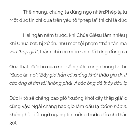
Thế nhưng, chúng ta đừng ngộ nhận:Phép lạ luôn lu
Một đức tin chỉ dựa trên yếu tố “phép lạ” thì chỉ là đức t
Hai ngàn năm trước, khi Chúa Giêsu làm nhiều phép
khi Chúa bắt, bị xử án, như một tội phạm “thân tàn ma d
vào thập giá”
; thậm chí các môn sinh đã từng đồng 
Quả thật, đức tin của một số người trong chúng ta th
“được ăn no”:
“Bây giờ hắn cứ xuống khỏi thập giá đi, th
các ông đi tìm tôi không phải vì các ông đã thấy dấu 
Đức Kitô sẽ chẳng bao giờ “xuống khỏi cây thập giá”
cũng vậy, Ngài chẳng bao giờ làm dấu lạ
“bánh hóa n
không hề biết ngỡ ngàng tin tưởng trước dấu chỉ thâm
30).