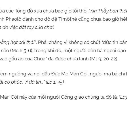
ủa các Tông đồ xưa chưa bao giờ lỗi thời
“Xin Thầy ban th
nh Phaolô dành cho đồ đệ Timôthê cũng chưa bao giờ hế
do việc đặt tay của cha”.
bằng hạt cải thôi”
. Phải chăng vì không có chút “đức tin bằ
nào (Mc 6,5-6); trong khi đó, một người đàn bà ngoại đạo
sờ vào gấu áo của Chúa” đã được chữa lành (Mt 9, 20-22).
iêm ngưỡng và noi dấu Đức Mẹ Mân Côi, người mà bà chị
t có phúc, vì đã tin…” (Lc 1, 45).
 Mân Côi này của mỗi người Công giáo chúng ta đó là:
“Lạ