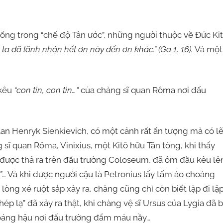
ống trong “chế độ Tân ước”, những người thuộc về Đức Kit
a đã lãnh nhận hết ơn này đến ơn khác.” (Ga 1, 16).
Và một
 kêu
“con tin, con tin…”
của chàng sĩ quan Rôma nơi đấu
an Henryk Sienkievich, có một cảnh rất ấn tượng mà có l
sĩ quan Rôma, Vinixius, một Kitô hữu Tân tòng, khi thấy
a được thả ra trên đấu trường Coloseum, đã ôm đầu kêu lên
”
… Và khi được người cậu là Petronius lấy tấm áo choàng
òng xé ruột sắp xảy ra, chàng cũng chỉ còn biết lặp đi lặ
hép lạ” đã xảy ra thật, khi chàng vệ sĩ Ursus của Lygia đã 
hoáng hậu nơi đấu trường đẩm máu nầy…