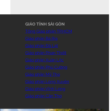
GIÁO TỈNH SÀI GÒN
Tổng Giáo phận TP.HCM
Giáo phận Bà Rịa
Giáo phận Đà Lạt
Giáo phận Phan Thiết
Giáo phận Xuân Lộc
Giáo phận Phú Cường
Giáo phận Mỹ Tho
Giáo phận Long Xuyên
Giáo phận Vĩnh Long
Giáo phận Cần Thơ