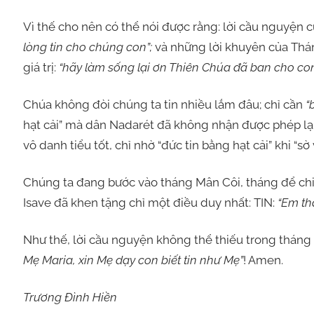
Vì thế cho nên có thể nói được rằng: lời cầu nguyện c
lòng tin cho chúng con”;
và những lời khuyên của Thá
giá trị:
“hãy làm sống lại ơn Thiên Chúa đã ban cho con 
Chúa không đòi chúng ta tin nhiều lắm đâu; chỉ cần
“
hạt cải” mà dân Nadarét đã không nhận được phép lạ 
vô danh tiểu tốt, chỉ nhờ “đức tin bằng hạt cải” khi “
Chúng ta đang bước vào tháng Mân Côi, tháng để ch
Isave đã khen tặng chỉ một điều duy nhất: TIN:
“Em thậ
Như thế, lời cầu nguyện không thể thiếu trong tháng
Mẹ Maria, xin Mẹ dạy con biết tin như Mẹ”
! Amen.
Trương Đình Hiền