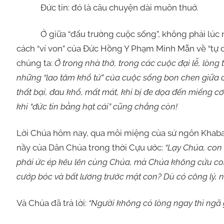
Đức tin: đó là câu chuyện dài muôn thuở
.
Ở giữa “đấu trường cuộc sống”, không phải lúc nà
cách “ví von” của Đức Hồng Y Phạm Minh Mẫn về “tự d
chúng ta:
Ở trong nhà thờ, trong các cuộc đại lễ, lòng t
những “lao tâm khổ tứ” của cuộc sống bon chen giữa chợ 
thất bại, đau khổ, mất mát, khi bị đe dọa đến miếng 
khi “đức tin bằng hạt cải” cũng chẳng còn!
Lời Chúa hôm nay, qua môi miệng của sứ ngôn Khabac
nầy của Dân Chúa trong thời Cựu ước:
“Lạy Chúa, con
phải ức ép kêu lên cùng Chúa, mà Chúa không cứu con
cướp bóc và bất lương trước mặt con? Dù có công lý, nh
Và Chúa đã trả lời:
“Người không có lòng ngay thì ngã g