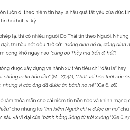
ôn đi theo niềm tin hay là hậu quả tất yếu của đức tin
in hời hợt, vị kỷ.
 lạ, thì có nhiều người Do Thái tin theo Người. Nhưng
ại”, thì hầu hết đều “trở cờ”:
“Đóng đinh nó đi, đóng đinh 
cam cọng khổ ngày nào
“cũng bỏ Thầy mà trốn đi hết”
!
ường được xây dựng và hành xử trên tiêu chí “dấu lạ” hay
ì chúng ta tin hắn liền
” (Mt 27,42);
“Thật, tôi bảo thật các ô
lạ, nhưng vì các ông đã được ăn bánh no nê”
(Ga 6, 26).
 để làm thỏa mãn cho cái niềm tin hỗn hào và khinh mạng 
hiều”
cho những kẻ
“tìm kiếm Người chỉ vì được ăn no”
chứ
 sâu và vĩ đại của
“bánh hằng Sống từ trời xuống”
(Ga 6,27