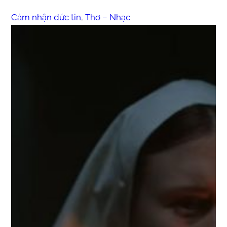
Cảm nhận đức tin
, 
Thơ – Nhạc