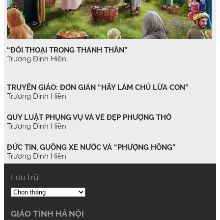
“ĐỐI THOẠI TRONG THÁNH THẦN”
Trương Đình Hiền
TRUYỀN GIÁO: ĐƠN GIẢN “HÃY LÀM CHÚ LỪA CON”
Trương Đình Hiền
QUY LUẬT PHỤNG VỤ VÀ VẺ ĐẸP PHƯỢNG THỜ
Trương Đình Hiền
ĐỨC TIN, GUỒNG XE NƯỚC VÀ “PHƯỢNG HỒNG”
Trương Đình Hiền
Lưu trữ
GIÁO TỈNH HÀ NỘI