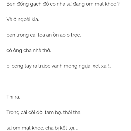
Bên đống gạch đổ có nhà sư đang ôm mặt khóc ?
Và ở ngoài kia,
bên trong cái toà án ồn ào ô trọc,
có ông cha nhà thờ,
bị còng tay ra trước vành móng ngựa, xót xa !…
Thì ra,
Trong cái cõi đời tạm bợ, thối tha,
sư ôm mặt khóc, cha bị kết tội,…