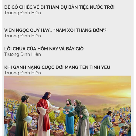
ĐỂ CÓ CHIẾC VÉ ĐI THAM DỰ BÀN TIỆC NƯỚC TRỜI
Trương Đình Hiền
VIÊN NGỌC QUÝ HAY… “NẮM XÔI THẰNG BỜM’?
Trương Đình Hiền
LỜI CHÚA CỦA HÔM NAY VÀ BÂY GIỜ
Trương Đình Hiền
KHI GÁNH NẶNG CUỘC ĐỜI MANG TÊN TÌNH YÊU
Trương Đình Hiền