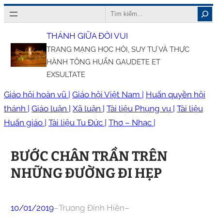
Chuyển
Search
đến
THÁNH GIỮA ĐỜI VUI
phần
TRANG MẠNG HỌC HỎI, SUY TƯ VÀ THỰC
nội
HÀNH TÔNG HUẤN GAUDETE ET
dung
EXSULTATE
Giáo hội hoàn vũ |
Giáo hội Việt Nam |
Huấn quyền hội
thánh |
Giáo luận |
Xã luận |
Tài liệu Phụng vụ |
Tài liệu
Huấn giáo |
Tài liệu Tu Đức |
Thơ – Nhạc |
BƯỚC CHÂN TRẦN TRÊN
NHỮNG ĐƯỜNG ĐI HẸP
10/01/2019
–
Trương Đình Hiền
–