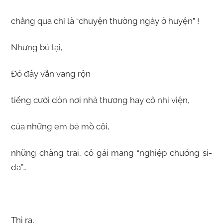
chẳng qua chỉ là “chuyện thường ngày ở huyện” !
Nhưng bù lại,
Đó đây vẫn vang rộn
tiếng cười dòn nơi nhà thương hay cô nhi viện,
của những em bé mồ côi,
những chàng trai, cô gái mang “nghiệp chướng si-
đa”…
Thì ra,