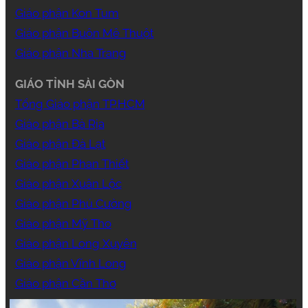
Giáo phận Kon Tum
Giáo phận Buôn Mê Thuột
Giáo phận Nha Trang
GIÁO TỈNH SÀI GÒN
Tổng Giáo phận TP.HCM
Giáo phận Bà Rịa
Giáo phận Đà Lạt
Giáo phận Phan Thiết
Giáo phận Xuân Lộc
Giáo phận Phú Cường
Giáo phận Mỹ Tho
Giáo phận Long Xuyên
Giáo phận Vĩnh Long
Giáo phận Cần Thơ