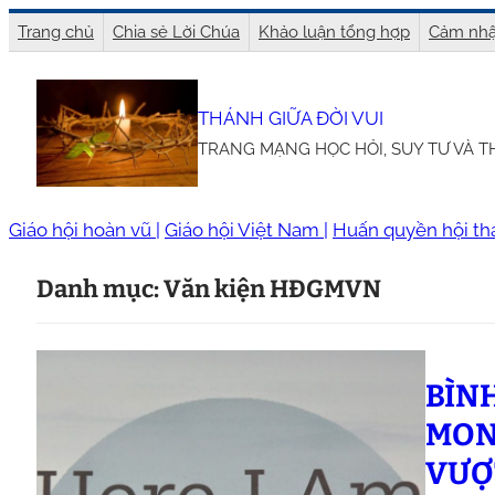
Chuyển
Trang chủ
Chia sẻ Lời Chúa
Khảo luận tổng hợp
Cảm nhậ
đến
phần
THÁNH GIỮA ĐỜI VUI
nội
TRANG MẠNG HỌC HỎI, SUY TƯ VÀ 
dung
Giáo hội hoàn vũ |
Giáo hội Việt Nam |
Huấn quyền hội th
Danh mục:
Văn kiện HĐGMVN
BÌNH
MON
VƯỢ