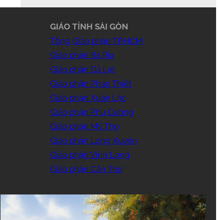
GIÁO TỈNH SÀI GÒN
Tổng Giáo phận TP.HCM
Giáo phận Bà Rịa
Giáo phận Đà Lạt
Giáo phận Phan Thiết
Giáo phận Xuân Lộc
Giáo phận Phú Cường
Giáo phận Mỹ Tho
Giáo phận Long Xuyên
Giáo phận Vĩnh Long
Giáo phận Cần Thơ