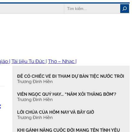
Search
iáo |
Tài liệu Tu Đức |
Thơ – Nhạc |
ĐỂ CÓ CHIẾC VÉ ĐI THAM DỰ BÀN TIỆC NƯỚC TRỜI
Trương Đình Hiền
VIÊN NGỌC QUÝ HAY… “NẮM XÔI THẰNG BỜM’?
Trương Đình Hiền
:
LỜI CHÚA CỦA HÔM NAY VÀ BÂY GIỜ
Trương Đình Hiền
KHI GÁNH NẶNG CUỘC ĐỜI MANG TÊN TÌNH YÊU