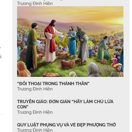
Trương Đình Hiền
y
i
“ĐỐI THOẠI TRONG THÁNH THẦN”
Trương Đình Hiền
TRUYỀN GIÁO: ĐƠN GIẢN “HÃY LÀM CHÚ LỪA
CON”
Trương Đình Hiền
QUY LUẬT PHỤNG VỤ VÀ VẺ ĐẸP PHƯỢNG THỜ
Trương Đình Hiền