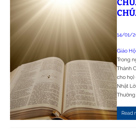
CHÚ
CHÚ
14/01/2
Giáo Hộ
Trong n
Thánh Ch
cho họ) 
Nhật Lời
Thường 
Read 