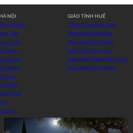
HÀ NỘI
GIÁO TỈNH HUẾ
phận Hà Nội
Tổng Giáo phận Huế
Lạng Sơn
Giáo phận Đà Nẵng
Hưng Hóa
Giáo phận Qui Nhơn
ắc Ninh
Giáo phận Kon Tum
Hải Phòng
Giáo phận Buôn Mê Thuột
Phát Diệm
Giáo phận Nha Trang
ùi Chu
hái Bình
Thanh Hóa
inh
à Tĩnh