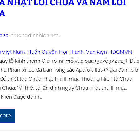
A NHẬT LỜI CHÚA VÀ NĂM LỜI
A
020
–
truongdinhhien.net
–
i Việt Nam
, 
Huấn Quyền Hội Thánh
, 
Văn kiện HĐGMVN
gày lễ kính thánh Giê-rô-ni-mô vừa qua (30/09/2019), Đứ
a Phan-xi-cô đã ban Tông sắc Aperuit Illis (Ngài đã mở tr
để thiết lập Chúa nhật thứ III mùa Thường Niên là Chúa
 Chúa: “Vì thế, tôi ấn định ngày Chúa nhật thứ III mùa
Niên được dành…
more