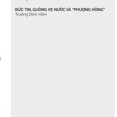
ĐỨC TIN, GUỒNG XE NƯỚC VÀ “PHƯỢNG HỒNG”
Trương Đình Hiền
c
í