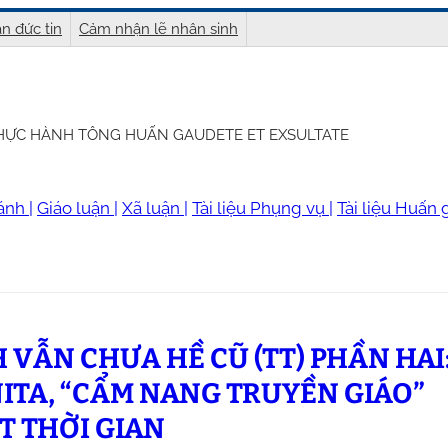
n đức tin
Cảm nhận lẽ nhân sinh
THỰC HÀNH TÔNG HUẤN GAUDETE ET EXSULTATE
ánh |
Giáo luận |
Xã luận |
Tài liệu Phụng vụ |
Tài liệu Huấn g
 VẪN CHƯA HỀ CŨ (TT) PHẦN HAI
ITA, “CẨM NANG TRUYỀN GIÁO”
T THỜI GIAN