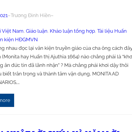
021
–
Trương Đình Hiền
–
i Việt Nam
, 
Giáo luận
, 
Khảo luận tổng hợp
, 
Tài liệu Huấn
n kiện HĐGMVN
ng nhau đọc lại văn kiện truyền giáo của cha ông cách đâ
(Monita hay Huấn thị Ajuthia 1664) nào chẳng phải là “khơ
g ân đức tin đã lãnh nhận” ? Mà chẳng phải khơi dậy thôi
u biết trân trọng và thành tâm vận dụng, MONITA AD
NARIOS,…
more