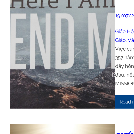
19/07/2
Giáo Hộ
Giáo
, 
Vă
Việc cù
357 năm 
dậy hồn
đâu, nế
MISSIO
Read 