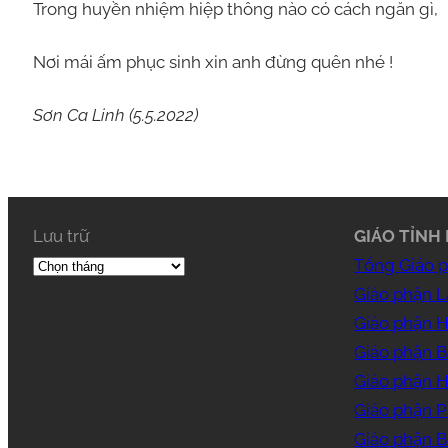
Trong huyền nhiệm hiệp thông nào có cách ngăn gì,
Nơi mái ấm phục sinh xin anh đừng quên nhé !
Sơn Ca Linh (5.5.2022)
Lưu trữ
GIÁO TỈNH 
Tổng Giáo 
Giáo phận 
Giáo phận 
Giáo phận B
Giáo phận 
Giáo phận 
Giáo phận B