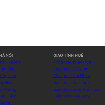
HÀ NỘI
GIÁO TỈNH HUẾ
phận Hà Nội
Tổng Giáo phận Huế
Lạng Sơn
Giáo phận Đà Nẵng
Hưng Hóa
Giáo phận Qui Nhơn
ắc Ninh
Giáo phận Kon Tum
Hải Phòng
Giáo phận Buôn Mê Thuột
Phát Diệm
Giáo phận Nha Trang
ùi Chu