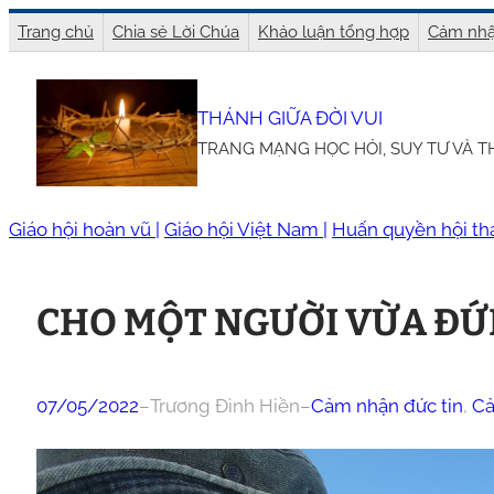
Chuyển
Trang chủ
Chia sẻ Lời Chúa
Khảo luận tổng hợp
Cảm nhậ
đến
phần
THÁNH GIỮA ĐỜI VUI
nội
TRANG MẠNG HỌC HỎI, SUY TƯ VÀ 
dung
Giáo hội hoàn vũ |
Giáo hội Việt Nam |
Huấn quyền hội th
CHO MỘT NGƯỜI VỪA ĐỨ
07/05/2022
–
Trương Đình Hiền
–
Cảm nhận đức tin
, 
Cả