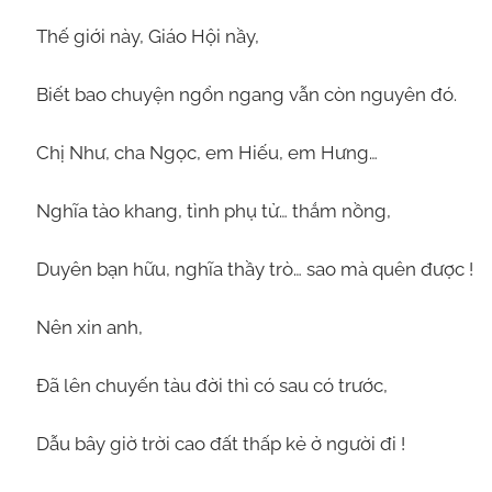
Thế giới này, Giáo Hội nầy,
Biết bao chuyện ngổn ngang vẫn còn nguyên đó.
Chị Như, cha Ngọc, em Hiếu, em Hưng…
Nghĩa tào khang, tình phụ tử… thắm nồng,
Duyên bạn hữu, nghĩa thầy trò… sao mà quên được !
Nên xin anh,
Đã lên chuyến tàu đời thì có sau có trước,
Dẫu bây giờ trời cao đất thấp kẻ ở người đi !