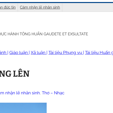
n đức tin
Cảm nhận lẽ nhân sinh
THỰC HÀNH TÔNG HUẤN GAUDETE ET EXSULTATE
ánh |
Giáo luận |
Xã luận |
Tài liệu Phụng vụ |
Tài liệu Huấn g
NG LÊN
m nhận lẽ nhân sinh
, 
Thơ – Nhạc