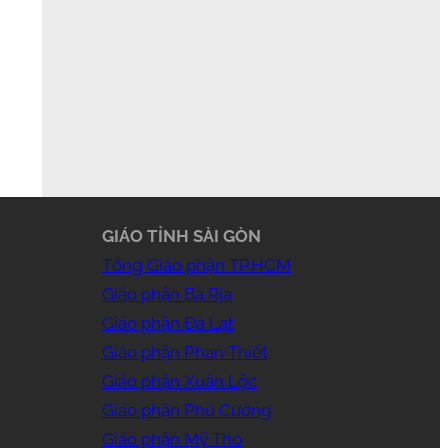
GIÁO TỈNH SÀI GÒN
Tổng Giáo phận TP.HCM
Giáo phận Bà Rịa
Giáo phận Đà Lạt
Giáo phận Phan Thiết
Giáo phận Xuân Lộc
Giáo phận Phú Cường
Giáo phận Mỹ Tho