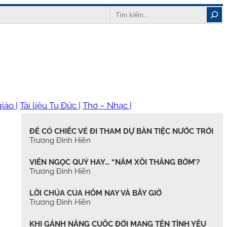
Search
iáo |
Tài liệu Tu Đức |
Thơ – Nhạc |
ĐỂ CÓ CHIẾC VÉ ĐI THAM DỰ BÀN TIỆC NƯỚC TRỜI
Trương Đình Hiền
VIÊN NGỌC QUÝ HAY… “NẮM XÔI THẰNG BỜM’?
Trương Đình Hiền
LỜI CHÚA CỦA HÔM NAY VÀ BÂY GIỜ
Trương Đình Hiền
KHI GÁNH NẶNG CUỘC ĐỜI MANG TÊN TÌNH YÊU