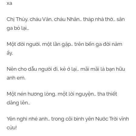
xa
Chị Thủy, cháu Văn, cháu Nhân… tháp nhà thờ… sân
ga bỏ lại…
Một đời người, một lần gặp… trên bến ga đời năm
ấy,
Nên cho dẫu người đi, kẻ ở lại… mãi mãi là bạn hữu
anh em.
Một nén hương lòng, một lời nguyện… tha thiết
dâng lên…
Yên nghỉ nhé anh… trong cõi bình yên Nước Trời vĩnh
cửu!