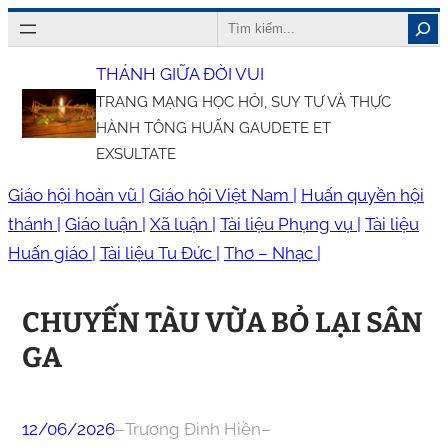
Chuyển
Search
đến
THÁNH GIỮA ĐỜI VUI
phần
TRANG MẠNG HỌC HỎI, SUY TƯ VÀ THỰC
nội
HÀNH TÔNG HUẤN GAUDETE ET
dung
EXSULTATE
Giáo hội hoàn vũ |
Giáo hội Việt Nam |
Huấn quyền hội
thánh |
Giáo luận |
Xã luận |
Tài liệu Phụng vụ |
Tài liệu
Huấn giáo |
Tài liệu Tu Đức |
Thơ – Nhạc |
CHUYẾN TÀU VỪA BỎ LẠI SÂN
GA
12/06/2026
–
Trương Đình Hiền
–