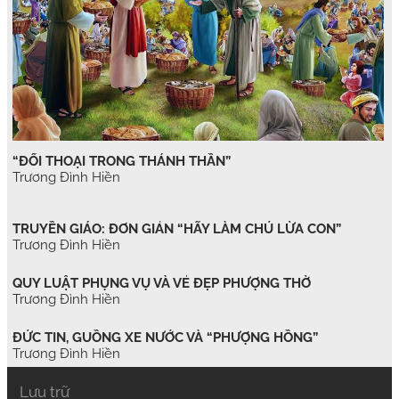
“ĐỐI THOẠI TRONG THÁNH THẦN”
Trương Đình Hiền
TRUYỀN GIÁO: ĐƠN GIẢN “HÃY LÀM CHÚ LỪA CON”
Trương Đình Hiền
QUY LUẬT PHỤNG VỤ VÀ VẺ ĐẸP PHƯỢNG THỜ
Trương Đình Hiền
ĐỨC TIN, GUỒNG XE NƯỚC VÀ “PHƯỢNG HỒNG”
Trương Đình Hiền
Lưu trữ