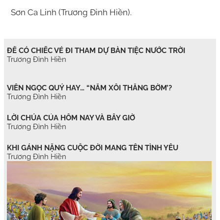
Sơn Ca Linh (Trương Đình Hiền).
ĐỂ CÓ CHIẾC VÉ ĐI THAM DỰ BÀN TIỆC NƯỚC TRỜI
Trương Đình Hiền
VIÊN NGỌC QUÝ HAY… “NẮM XÔI THẰNG BỜM’?
Trương Đình Hiền
LỜI CHÚA CỦA HÔM NAY VÀ BÂY GIỜ
Trương Đình Hiền
KHI GÁNH NẶNG CUỘC ĐỜI MANG TÊN TÌNH YÊU
Trương Đình Hiền