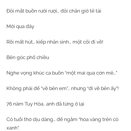
Đôi mắt buồn rười rượi… đôi chân giờ tê tái
Mới qua đây
Rồi mất hút… kiếp nhân sinh… một cõi đi về!
Bên góc phố chiều
Nghe vọng khúc ca buồn “một mai qua cơn mê…”
Không phải để “về bên em”… nhưng “đi về bên ấy”!
76 năm Tuy Hòa.. anh đã từng ở lại
Có tuổi thơ dịu dàng… để ngắm “hoa vàng trên cỏ
xanh”.