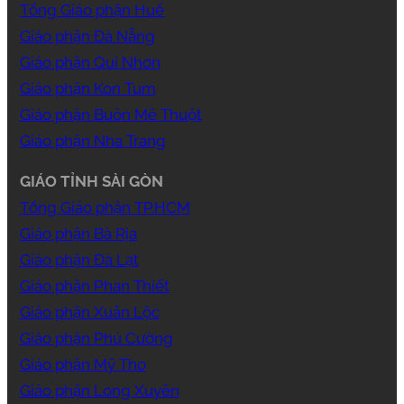
Tổng Giáo phận Huế
Giáo phận Đà Nẵng
Giáo phận Qui Nhơn
Giáo phận Kon Tum
Giáo phận Buôn Mê Thuột
Giáo phận Nha Trang
GIÁO TỈNH SÀI GÒN
Tổng Giáo phận TP.HCM
Giáo phận Bà Rịa
Giáo phận Đà Lạt
Giáo phận Phan Thiết
Giáo phận Xuân Lộc
Giáo phận Phú Cường
Giáo phận Mỹ Tho
Giáo phận Long Xuyên