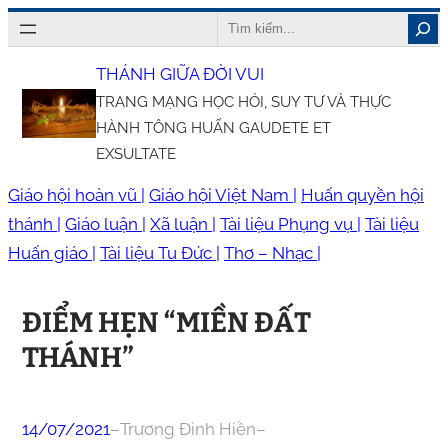
Chuyển
Search
đến
THÁNH GIỮA ĐỜI VUI
phần
TRANG MẠNG HỌC HỎI, SUY TƯ VÀ THỰC
nội
HÀNH TÔNG HUẤN GAUDETE ET
dung
EXSULTATE
Giáo hội hoàn vũ |
Giáo hội Việt Nam |
Huấn quyền hội
thánh |
Giáo luận |
Xã luận |
Tài liệu Phụng vụ |
Tài liệu
Huấn giáo |
Tài liệu Tu Đức |
Thơ – Nhạc |
ĐIỂM HẸN “MIỀN ĐẤT
THÁNH”
14/07/2021
–
Trương Đình Hiền
–