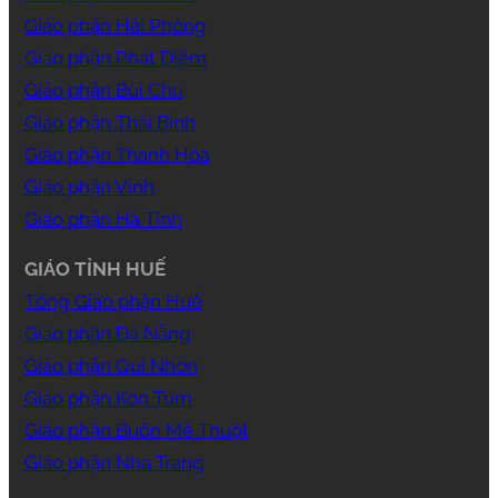
Giáo phận Hải Phòng
Giáo phận Phát Diệm
Giáo phận Bùi Chu
Giáo phận Thái Bình
Giáo phận Thanh Hóa
Giáo phận Vinh
Giáo phận Hà Tĩnh
GIÁO TỈNH HUẾ
Tổng Giáo phận Huế
Giáo phận Đà Nẵng
Giáo phận Qui Nhơn
Giáo phận Kon Tum
Giáo phận Buôn Mê Thuột
Giáo phận Nha Trang