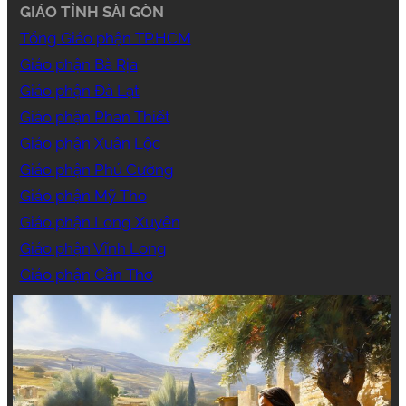
GIÁO TỈNH SÀI GÒN
Tổng Giáo phận TP.HCM
Giáo phận Bà Rịa
Giáo phận Đà Lạt
Giáo phận Phan Thiết
Giáo phận Xuân Lộc
Giáo phận Phú Cường
Giáo phận Mỹ Tho
Giáo phận Long Xuyên
Giáo phận Vĩnh Long
Giáo phận Cần Thơ