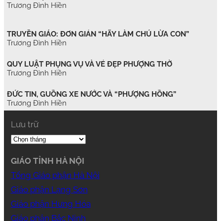
Trương Đình Hiền
TRUYỀN GIÁO: ĐƠN GIẢN “HÃY LÀM CHÚ LỪA CON”
Trương Đình Hiền
QUY LUẬT PHỤNG VỤ VÀ VẺ ĐẸP PHƯỢNG THỜ
Trương Đình Hiền
ĐỨC TIN, GUỒNG XE NƯỚC VÀ “PHƯỢNG HỒNG”
Trương Đình Hiền
Lưu trữ
GIÁO TỈNH HÀ NỘI
Tổng Giáo phận Hà Nội
Giáo phận Lạng Sơn
Giáo phận Hưng Hóa
Giáo phận Bắc Ninh