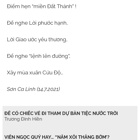
Điểm hẹn “miền Đất Thánh” !
Để nghe Lời phước hạnh,
Lời Giao ước yêu thương,
Để nghe “lệnh lên đường”,
Xây mùa xuân Cứu Độ…
Sơn Ca Linh (14.7.2021)
ĐỂ CÓ CHIẾC VÉ ĐI THAM DỰ BÀN TIỆC NƯỚC TRỜI
Trương Đình Hiền
VIÊN NGỌC QUÝ HAY… “NẮM XÔI THẰNG BỜM’?