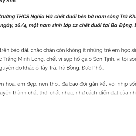
Mỹ Khê.
6 trường THCS Nghĩa Hà chết đuối bên bờ nam sông Trà K
ngày, 16/4, một nam sinh lớp 12 chết đuối tại Ba Động,
 trên báo đài, chắc chắn còn không ít những trẻ em học s
 Trắng Minh Long, chết vì sụp hố ga ở Sơn Tịnh, vì lội s
guyên do khác ở Tây Trà, Trà Bồng, Đức Phổ…
n hòa, êm đẹp, nên thơ… đã bao đời gắn kết với nhịp s
quyện thành chất thơ, chất nhạc, như cách diễn đạt của n