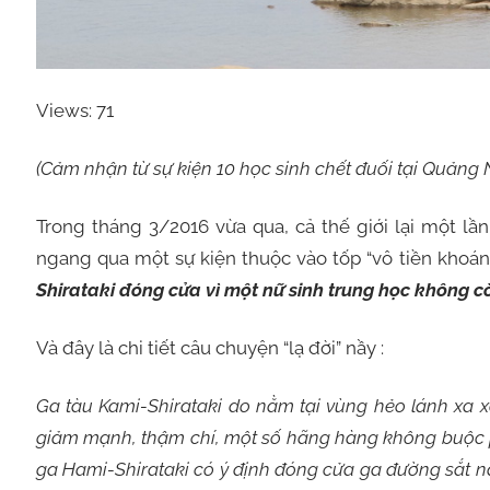
Views: 71
(Cảm nhận từ sự kiện 10 học sinh chết đuối tại Quảng 
Trong tháng 3/2016 vừa qua, cả thế giới lại một l
ngang qua một sự kiện thuộc vào tốp “vô tiền khoáng 
Shirataki đóng cửa vì một nữ sinh trung học không c
Và đây là chi tiết câu chuyện “lạ đời” nầy :
Ga tàu Kami-Shirataki do nằm tại vùng hẻo lánh xa 
giảm mạnh, thậm chí, một số hãng hàng không buộc p
ga Hami-Shirataki có ý định đóng cửa ga đường sắt n