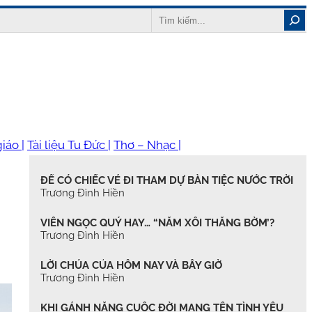
Search
iáo |
Tài liệu Tu Đức |
Thơ – Nhạc |
ĐỂ CÓ CHIẾC VÉ ĐI THAM DỰ BÀN TIỆC NƯỚC TRỜI
Trương Đình Hiền
VIÊN NGỌC QUÝ HAY… “NẮM XÔI THẰNG BỜM’?
Trương Đình Hiền
LỜI CHÚA CỦA HÔM NAY VÀ BÂY GIỜ
Trương Đình Hiền
KHI GÁNH NẶNG CUỘC ĐỜI MANG TÊN TÌNH YÊU