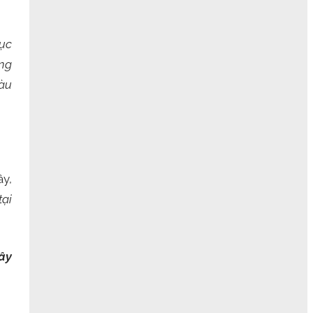
tục
ững
tàu
ầy,
tại
Tây