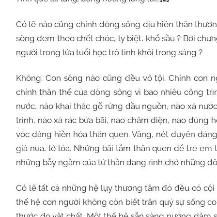
Có lẽ nào cũng chính dòng sông dịu hiền thân thươn
sông đem theo chết chóc, ly biệt, khổ sầu ? Bởi ch
người trong lứa tuổi học trò tinh khôi trong sáng ?
Không. Con sông nào cũng đều vô tội. Chính con ng
chính thân thể của dòng sông vì bao nhiêu công trì
nước, nào khai thác gỗ rừng đầu nguồn, nào xả nước
trình, nào xả rác bừa bãi, nào châm điện, nào dùng 
vóc dáng hiền hòa thân quen. Vâng, nét duyên dáng,
già nua, lở lóa. Những bãi tắm thân quen để trẻ em t
những bẫy ngầm của tử thần dang rình chờ những đô
Có lẽ tất cả những hệ lụy thương tâm đó đều có cội
thế hệ con người không còn biết trân quý sự sống c
thước đo vật chất. Một thế hệ sẵn sàng nướng dăm s