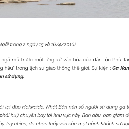
Ngãi trong 2 ngày 15 và 16/4/2016)
ần ngã mũ trước một ứng xử văn hóa của dân tộc Phù Ta
hậu” trong lịch sử giao thông thế giới. Sự kiện :
Ga Kam
òn sử dụng.
xôi tại đảo Hokkaido, Nhật Bản nên số người sử dụng ga 
hải huỷ chuyến bay tới khu vực này. Ban đầu, ban giám 
ày, tuy nhiên, do nhận thấy vẫn còn một hành khách sử d