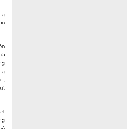
òng
con
ên
hứa
ông
ong
ùi,
u”,
một
ằng
 hệ