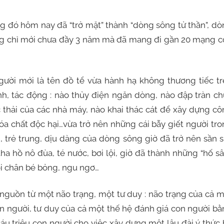
g đó hôm nay đã “trở mặt” thành “dòng sông tử thần”, d
ưng chỉ mới chưa đầy 3 năm mà đã mang đi gần 20 mạng 
ười mới là tên đồ tể vừa hành hạ không thương tiếc tr
nh, tác động : nào thủy điện ngăn dòng, nào đập tràn c
 thải của các nhà máy, nào khai thác cát để xây dựng c
hóa chất độc hại…vừa trở nên những cái bẫy giết người tr
 trẻ trung, dịu dàng của dòng sông giờ đã trở nên sần s
ha hồ nô đùa, té nước, bơi lội, giờ đã thành những “hố sâ
i chân bé bỏng, ngu ngơ…
 nguồn từ một não trạng, một tư duy : não trạng của cả 
on người, tư duy của cả một thế hệ đánh giá con người b
áu triệu con người cho việc xây dựng một lâu đài ý thức