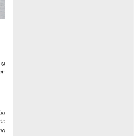
ng
i-
tàu
đốc
ụng