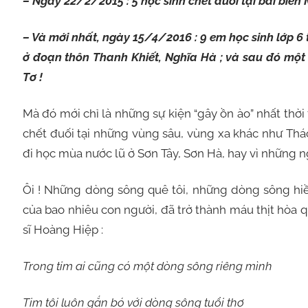
– Ngày 22/2/2015 : 5 học sinh chết đuối tại bãi biển 
– Và mới nhất, ngày 15/4/2016 : 9 em học sinh lớp 
ở đoạn thôn Thanh Khiết, Nghĩa Hà ; và sau đó một 
Tơ !
Mà đó mới chỉ là những sự kiện “gây ồn ào” nhất thời
chết đuối tại những vùng sâu, vùng xa khác như Thác
đi học mùa nước lũ ở Sơn Tây, Sơn Hà, hay vì những n
Ôi ! Những dòng sông quê tôi, những dòng sông hiề
của bao nhiêu con người, đã trở thành máu thịt hòa 
sĩ Hoàng Hiệp :
Trong tim ai cũng có một dòng sông riêng mình
Tim tôi luôn gắn bó với dòng sông tuổi thơ