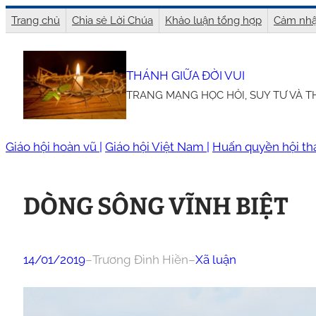
Chuyển
Trang chủ
Chia sẻ Lời Chúa
Khảo luận tổng hợp
Cảm nhậ
đến
phần
THÁNH GIỮA ĐỜI VUI
nội
TRANG MẠNG HỌC HỎI, SUY TƯ VÀ 
dung
Giáo hội hoàn vũ |
Giáo hội Việt Nam |
Huấn quyền hội th
DÒNG SÔNG VĨNH BIỆT
14/01/2019
–
Trương Đình Hiền
–
Xã luận