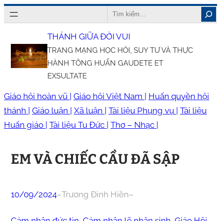
Chuyển
Search
đến
THÁNH GIỮA ĐỜI VUI
phần
TRANG MẠNG HỌC HỎI, SUY TƯ VÀ THỰC
nội
HÀNH TÔNG HUẤN GAUDETE ET
dung
EXSULTATE
Giáo hội hoàn vũ |
Giáo hội Việt Nam |
Huấn quyền hội
thánh |
Giáo luận |
Xã luận |
Tài liệu Phụng vụ |
Tài liệu
Huấn giáo |
Tài liệu Tu Đức |
Thơ – Nhạc |
EM VÀ CHIẾC CẦU ĐÃ SẬP
10/09/2024
–
Trương Đình Hiền
–
Cảm nhận đức tin
, 
Cảm nhận lẽ nhân sinh
, 
Giáo Hội