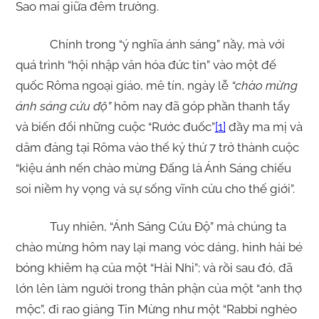
Sao mai giữa đêm trường.
Chính trong “ý nghĩa ánh sáng” nầy, mà với
quá trình “hội nhập văn hóa đức tin” vào một đế
quốc Rôma ngoại giáo, mê tín, ngày lễ
“chào mừng
ánh sáng cứu độ”
hôm nay đã góp phần thanh tẩy
và biến đổi những cuộc “Rước đuốc”
[1]
đầy ma mị và
dâm đảng tại Rôma vào thế kỷ thứ 7 trở thành cuộc
“kiệu ánh nến chào mừng Đấng là Ánh Sáng chiếu
soi niềm hy vọng và sự sống vĩnh cửu cho thế giới”.
Tuy nhiên, “Ánh Sáng Cứu Độ” mà chúng ta
chào mừng hôm nay lại mang vóc dáng, hình hài bé
bóng khiêm hạ của một “Hài Nhi”; và rồi sau đó, đã
lớn lên làm người trong thân phận của một “anh thợ
mộc”, đi rao giảng Tin Mừng như một “Rabbi nghèo