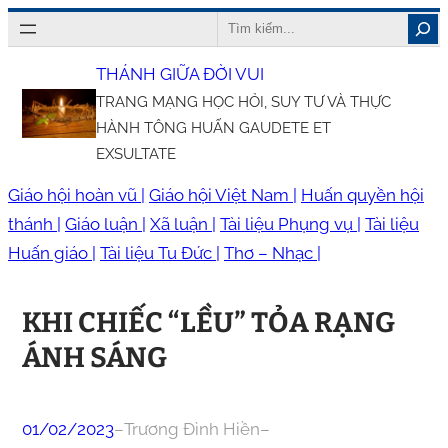
Chuyển
Search
đến
THÁNH GIỮA ĐỜI VUI
phần
TRANG MẠNG HỌC HỎI, SUY TƯ VÀ THỰC
nội
HÀNH TÔNG HUẤN GAUDETE ET
dung
EXSULTATE
Giáo hội hoàn vũ |
Giáo hội Việt Nam |
Huấn quyền hội
thánh |
Giáo luận |
Xã luận |
Tài liệu Phụng vụ |
Tài liệu
Huấn giáo |
Tài liệu Tu Đức |
Thơ – Nhạc |
KHI CHIẾC “LỀU” TỎA RẠNG
ÁNH SÁNG
01/02/2023
–
Trương Đình Hiền
–