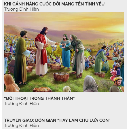
KHI GÁNH NẶNG CUỘC ĐỜI MANG TÊN TÌNH YÊU
Trương Đình Hiền
“ĐỐI THOẠI TRONG THÁNH THẦN”
Trương Đình Hiền
TRUYỀN GIÁO: ĐƠN GIẢN “HÃY LÀM CHÚ LỪA CON”
Trương Đình Hiền