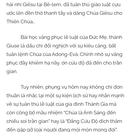
hài nhi Giêsu tại Bê-lem, đã tuân thủ giáo luật cựu
ước lên đền thờ thanh tẩy và dâng Chúa Giêsu cho
Thiên Chúa…
Bài học vâng phục lề luật của Đức Mẹ, thánh
Giuse là dấu chỉ đối nghịch với sự kiêu căng, bất
tuân lệnh Chúa của Adong-Evà. Chính nhờ sự vâng
phục đầy khiêm hạ nầy, ơn cứu độ đã đến cho trần
gian.
Tuy nhiên, phụng vụ hôm nay không chỉ đơn
thuần là nhắc lại một sự kiện lịch sử hay nhấn mạnh
về sự tuân thủ lề luật của gia đình Thánh Gia mà
còn công bố mầu nhiệm “Chúa là Ánh Sáng đến
chiếu soi trần gian” hay là “Đấng Cứu Độ đích thăm
đến gặp gỡ loài người đang mỏi mòn mong đợi”.