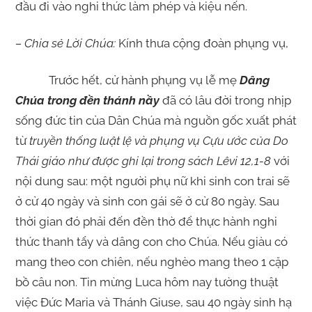
đầu đi vào nghi thức làm phép và kiệu nến.
– Chia sẻ Lời Chúa:
Kính thưa cộng đoàn phụng vụ,
Trước hết, cử hành phụng vụ lễ mẹ
Dâng
Chúa trong đền thánh nầy
đã có lâu đời trong nhịp
sống đức tin của Dân Chúa mà nguồn gốc xuất phát
từ
truyền thống luật lệ và phụng vụ Cựu ước của Do
Thái giáo như được ghi lại trong sách Lêvi 12,1-8
với
nội dung sau: một người phụ nữ khi sinh con trai sẽ
ở cử 40 ngày và sinh con gái sẽ ở cử 80 ngày. Sau
thời gian đó phải đến đền thờ để thực hành nghi
thức thanh tẩy và dâng con cho Chúa. Nếu giàu có
mang theo con chiên, nếu nghèo mang theo 1 cặp
bồ câu non. Tin mừng Luca hôm nay tường thuật
việc Đức Maria và Thánh Giuse, sau 40 ngày sinh hạ