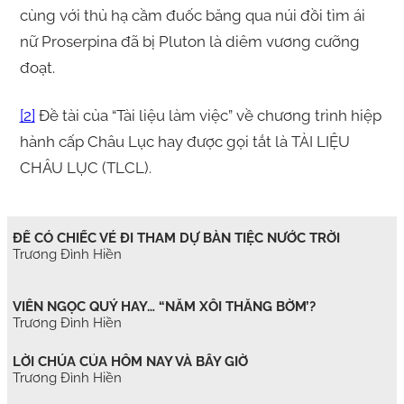
cùng với thủ hạ cầm đuốc băng qua núi đồi tìm ái
nữ Proserpina đã bị Pluton là diêm vương cưỡng
đoạt.
[2]
Đề tài của “Tài liệu làm việc” về chương trình hiệp
hành cấp Châu Lục hay được gọi tắt là TÀI LIỆU
CHÂU LỤC (TLCL).
ĐỂ CÓ CHIẾC VÉ ĐI THAM DỰ BÀN TIỆC NƯỚC TRỜI
Trương Đình Hiền
VIÊN NGỌC QUÝ HAY… “NẮM XÔI THẰNG BỜM’?
Trương Đình Hiền
LỜI CHÚA CỦA HÔM NAY VÀ BÂY GIỜ
Trương Đình Hiền