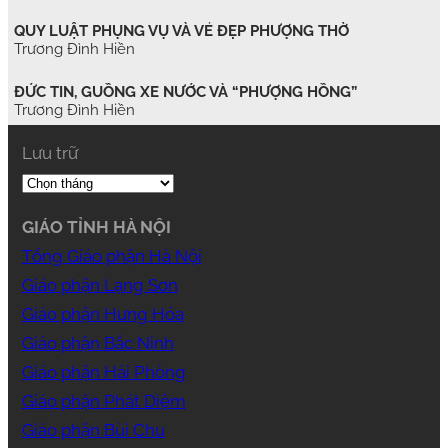
QUY LUẬT PHỤNG VỤ VÀ VẺ ĐẸP PHƯỢNG THỜ
Trương Đình Hiền
ĐỨC TIN, GUỒNG XE NƯỚC VÀ “PHƯỢNG HỒNG”
Trương Đình Hiền
Lưu trữ
GIÁO TỈNH HÀ NỘI
Tổng Giáo phận Hà Nội
Giáo phận Lạng Sơn
Giáo phận Hưng Hóa
Giáo phận Bắc Ninh
Giáo phận Hải Phòng
Giáo phận Phát Diệm
Giáo phận Bùi Chu