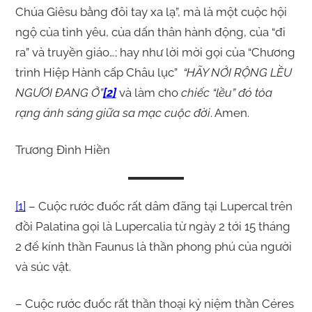
Chúa Giêsu bằng đôi tay xa lạ”, mà là một cuộc hội
ngộ của tình yêu, của dấn thân hành động, của “đi
ra” và truyền giáo…; hay như lời mời gọi của “Chương
trình Hiệp Hành cấp Châu lục”
“HÃY NỚI RỘNG LỀU
NGƯƠI ĐANG Ở”
[2]
và làm cho
chiếc “lều” đó tỏa
rạng ánh sáng giữa sa mạc cuộc đời
. Amen.
Trương Đình Hiền
[1]
– Cuộc rước đuốc rất dâm đãng tại Lupercal trên
đồi Palatina gọi là Lupercalia từ ngày 2 tới 15 tháng
2 để kính thần Faunus là thần phong phú của người
và súc vật.
– Cuộc rước đuốc rất thần thoại kỷ niệm thần Céres