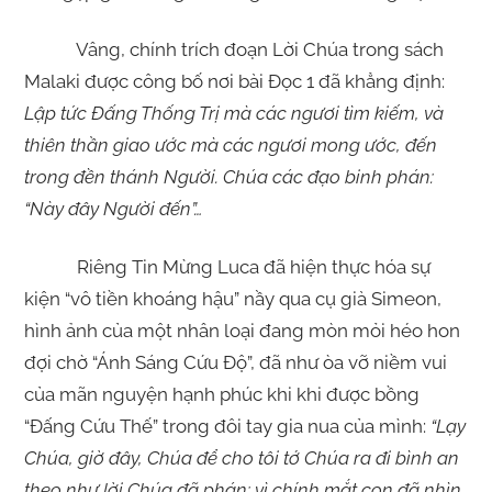
Vâng, chính trích đoạn Lời Chúa trong sách
Malaki được công bố nơi bài Đọc 1 đã khẳng định:
Lập tức Đấng Thống Trị mà các ngươi tìm kiếm, và
thiên thần giao ước mà các ngươi mong ước, đến
trong đền thánh Người. Chúa các đạo binh phán:
“Này đây Người đến”…
Riêng Tin Mừng Luca đã hiện thực hóa sự
kiện “vô tiền khoáng hậu” nầy qua cụ già Simeon,
hình ảnh của một nhân loại đang mòn mỏi héo hon
đợi chờ “Ánh Sáng Cứu Độ”, đã như òa vỡ niềm vui
của mãn nguyện hạnh phúc khi khi được bồng
“Đấng Cứu Thế” trong đôi tay gia nua của mình:
“Lạy
Chúa, giờ đây, Chúa để cho tôi tớ Chúa ra đi bình an
theo như lời Chúa đã phán: vì chính mắt con đã nhìn