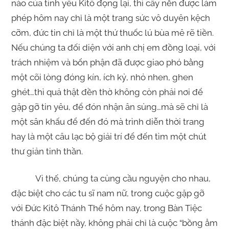
nào của tình yêu Kitô đọng lại, thì cây nến được làm
phép hôm nay chỉ là một trang sức vô duyên kệch
cỡm, đức tin chỉ là một thứ thuốc lú bùa mê rẽ tiền.
Nếu chúng ta đối diện với anh chị em đồng loại, với
trách nhiệm và bổn phận đã được giao phó bằng
một cõi lòng đóng kín, ích kỷ, nhỏ nhen, ghen
ghét…thì quả thật đền thờ không còn phải nơi để
gặp gỡ tin yêu, để đón nhận ân sủng…mà sẽ chỉ là
một sân khấu để đến đó mà trình diễn thời trang
hay là một câu lạc bộ giải trí để đến tìm một chút
thư giản tinh thần.
Vì thế, chúng ta cùng cầu nguyện cho nhau,
đặc biệt cho các tu sĩ nam nữ, trong cuộc gặp gỡ
với Đức Kitô Thánh Thể hôm nay, trong Bàn Tiệc
thánh đặc biệt nầy, không phải chỉ là cuộc “bồng ẳm