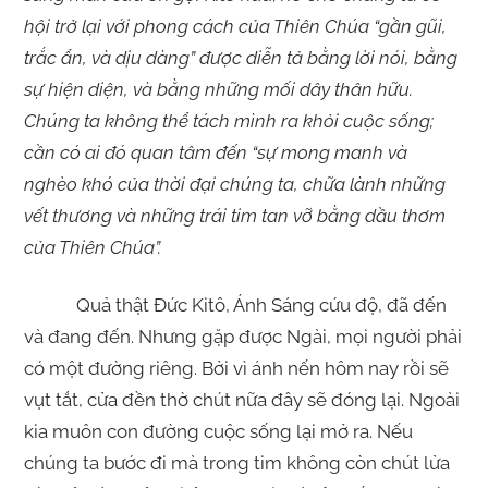
hội trở lại với phong cách của Thiên Chúa “gần gũi,
trắc ẩn, và dịu dàng” được diễn tả bằng lời nói, bằng
sự hiện diện, và bằng những mối dây thân hữu.
Chúng ta không thể tách mình ra khỏi cuộc sống;
cần có ai đó quan tâm đến “sự mong manh và
nghèo khó của thời đại chúng ta, chữa lành những
vết thương và những trái tim tan vỡ bằng dầu thơm
của Thiên Chúa”.
Quả thật Đức Kitô, Ánh Sáng cứu độ, đã đến
và đang đến. Nhưng gặp được Ngài, mọi người phải
có một đường riêng. Bởi vì ánh nến hôm nay rồi sẽ
vụt tắt, cửa đền thờ chút nữa đây sẽ đóng lại. Ngoài
kia muôn con đường cuộc sống lại mở ra. Nếu
chúng ta bước đi mà trong tim không còn chút lửa