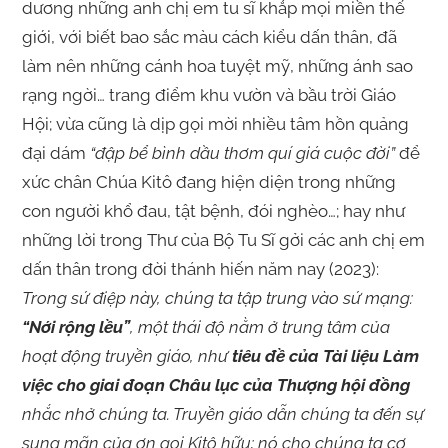
dương những anh chị em tu sĩ khắp mọi miền thế
giới, với biết bao sắc màu cách kiểu dấn thân, đã
làm nên những cánh hoa tuyệt mỹ, những ánh sao
rạng ngời… trang điểm khu vườn và bầu trời Giáo
Hội; vừa cũng là dịp gọi mời nhiều tâm hồn quảng
đại dám
“đập bể bình dầu thơm quí giá cuộc đời”
để
xức chân Chúa Kitô đang hiện diện trong những
con người khổ đau, tật bệnh, đói nghèo…; hay như
những lời trong Thư của Bộ Tu Sĩ gởi các anh chị em
dấn thân trong đời thánh hiến năm nay (2023):
Trong sứ điệp này, chúng ta tập trung vào sứ mạng:
“Nới rộng lều”
, một thái độ nằm ở trung tâm của
hoạt động truyền giáo, như
tiêu đề của Tài liệu Làm
việc cho giai đoạn Châu lục của Thượng hội đồng
nhắc nhở chúng ta. Truyền giáo dẫn chúng ta đến sự
sung mãn của ơn gọi Kitô hữu; nó cho chúng ta cơ