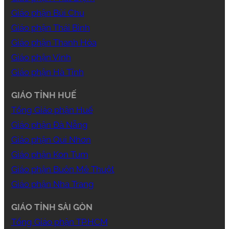
Giáo phận Bùi Chu
Giáo phận Thái Bình
Giáo phận Thanh Hóa
Giáo phận Vinh
Giáo phận Hà Tĩnh
GIÁO TỈNH HUẾ
Tổng Giáo phận Huế
Giáo phận Đà Nẵng
Giáo phận Qui Nhơn
Giáo phận Kon Tum
Giáo phận Buôn Mê Thuột
Giáo phận Nha Trang
GIÁO TỈNH SÀI GÒN
Tổng Giáo phận TP.HCM