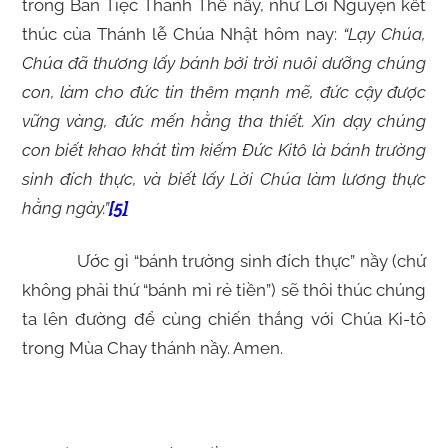
trong Bàn Tiệc Thánh Thể nầy, như Lời Nguyện kết
thúc của Thánh lễ Chúa Nhật hôm nay:
“Lạy Chúa,
Chúa đã thương lấy bánh bởi trời nuôi dưỡng chúng
con, làm cho đức tin thêm mạnh mẽ, đức cậy được
vững vàng, đức mến hằng tha thiết. Xin dạy chúng
con biết khao khát tìm kiếm Đức Kitô là bánh trường
sinh đích thực, và biết lấy Lời Chúa làm lương thực
hằng ngày.”
[5]
Ước gì “bánh trường sinh đích thực” nầy (chứ
không phải thứ “bánh mì rẻ tiền”) sẽ thôi thúc chúng
ta lên đường để cùng chiến thắng với Chúa Ki-tô
trong Mùa Chay thánh nầy. Amen.