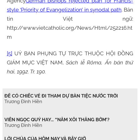
Agency
German bishops rejected plan for Francis-
style ‘Priority of Evangelization’ in synodal path
. Bản
tin Việt ngữ:
http://www.vietcatholic.org/News/Html/252216.ht
m
[5]
UỶ BAN PHỤNG TỰ TRỰC THUỘC HỘI ĐỒNG
GIÁM MỤC VIỆT NAM,
Sách lễ Rôma, Ấn bản thứ
hai, 1992. Tr. 190.
ĐỂ CÓ CHIẾC VÉ ĐI THAM DỰ BÀN TIỆC NƯỚC TRỜI
Trương Đình Hiền
VIÊN NGỌC QUÝ HAY… “NẮM XÔI THẰNG BỜM’?
Trương Đình Hiền
LỜI CHÚA CỦA HÔM NAY VÀ BÂY GIỜ