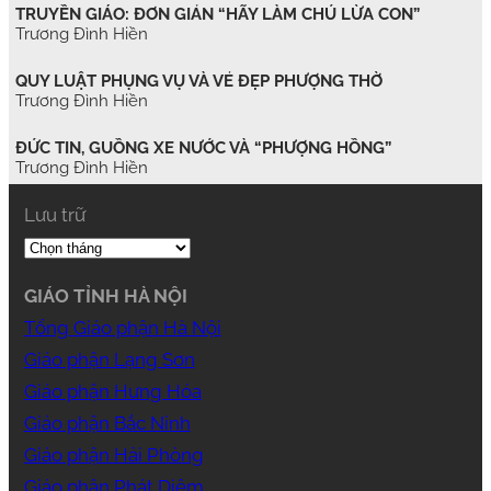
TRUYỀN GIÁO: ĐƠN GIẢN “HÃY LÀM CHÚ LỪA CON”
Trương Đình Hiền
QUY LUẬT PHỤNG VỤ VÀ VẺ ĐẸP PHƯỢNG THỜ
Trương Đình Hiền
ĐỨC TIN, GUỒNG XE NƯỚC VÀ “PHƯỢNG HỒNG”
Trương Đình Hiền
Lưu trữ
GIÁO TỈNH HÀ NỘI
Tổng Giáo phận Hà Nội
Giáo phận Lạng Sơn
Giáo phận Hưng Hóa
Giáo phận Bắc Ninh
Giáo phận Hải Phòng
Giáo phận Phát Diệm