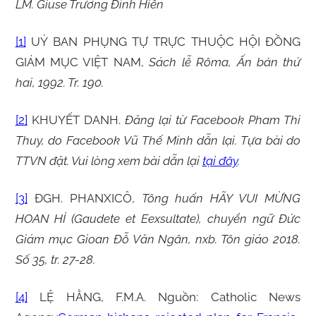
LM. Giuse Trương Đình Hiền
[1]
UỶ BAN PHỤNG TỰ TRỰC THUỘC HỘI ĐỒNG
GIÁM MỤC VIỆT NAM,
Sách lễ Rôma, Ấn bản thứ
hai, 1992. Tr. 190.
[2]
KHUYẾT DANH.
Đăng lại từ Facebook Pham Thi
Thuy, do Facebook Vũ Thế Minh dẫn lại. Tựa bài do
TTVN đặt. Vui lòng xem bài dẫn lại
tại đây
.
[3]
ĐGH. PHANXICÔ,
Tông huấn HÃY VUI MỪNG
HOAN HỈ (Gaudete et Eexsultate), chuyển ngữ Đức
Giám mục Gioan Đỗ Văn Ngân, nxb. Tôn giáo 2018.
Số 35, tr. 27-28.
[4]
LỆ HẰNG, F.M.A. Nguồn: Catholic News