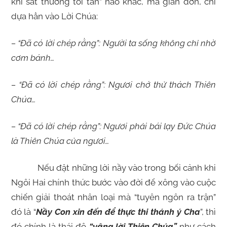
khí sát thương tối tân” nào khác, mà giản đơn, chỉ
dựa hẳn vào Lời Chúa:
– “Đã có lời chép rằng”: Người ta sống không chỉ nhờ
cơm bánh…
– “Đã có lời chép rằng”: Ngươi chớ thử thách Thiên
Chúa…
– “Đã có lời chép rằng”: Ngươi phải bái lạy Đức Chúa
là Thiên Chúa của ngươi…
Nếu đặt những lời nầy vào trong bối cảnh khi
Ngôi Hai chính thức bước vào đời để xông vào cuộc
chiến giải thoát nhân loại mà “tuyên ngôn ra trận”
đó là “
Nầy Con xin đến để thực thi thánh ý Cha
”, thì
đó chính là thái độ
“vâng lời Thiên Chúa”
như cách