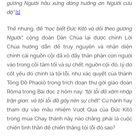
gương Người hầu xứng đáng hưởng ơn Người cứu
độ”
.
[1]
Thế nhưng, để “
học biết Đức Kitô và dõi theo gương
Người”,
cộng đoàn Dân Chúa lại được chính Lời
Chúa hướng dẫn để truy nguyên và nhận diện
chính cái nguồn cội đã xô đẩy thân phận con người
vào trong cõi tăm tối và sự chết; nguồn cội đó, lý do
cốt yếu đó chính là tội lỗi, như xác quyết của thánh
Tông Đồ Phaolô trong trích đoạn thư gởi giáo đoàn
Rôma trong Bài đọc 2 hôm nay:
“tội lỗi đã xâm nhập
trần gian, và tội lỗi đã gây nên sự chết”.
Cử hành hay
tham dự vào mầu nhiệm Vượt Qua của Đức Kitô
trong mùa Chay thánh nầy nào chẳng phải là cuộc
chiến tinh thần để chiến thắng tội lỗi đó sao?