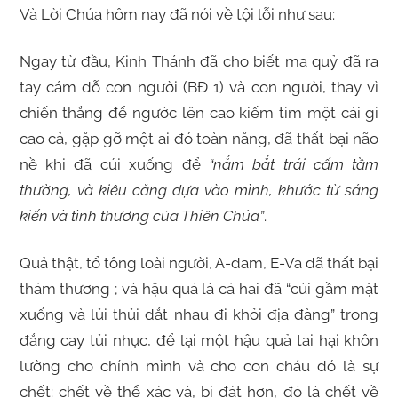
Và Lời Chúa hôm nay đã nói về tội lỗi như sau:
Ngay từ đầu, Kinh Thánh đã cho biết ma quỷ đã ra
tay cám dỗ con người (BĐ 1) và con người, thay vì
chiến thắng để ngước lên cao kiếm tìm một cái gì
cao cả, gặp gỡ một ai đó toàn năng, đã thất bại não
nề khi đã cúi xuống để
“nắm bắt trái cấm tầm
thường, và kiêu căng dựa vào mình, khước từ sáng
kiến và tình thương của Thiên Chúa”
.
Quả thật, tổ tông loài người, A-đam, E-Va đã thất bại
thảm thương ; và hậu quả là cả hai đã “cúi gầm mặt
xuống và lủi thủi dắt nhau đi khỏi địa đàng” trong
đắng cay tủi nhục, để lại một hậu quả tai hại khôn
lường cho chính mình và cho con cháu đó là sự
chết: chết về thể xác và, bi đát hơn, đó là chết về