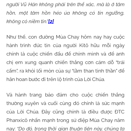
người Vũ Hán không phải trên thể xác, mà là ở tâm
hồn, một tâm hồn héo úa không có tín ngưỡng,
không có niềm tin.”
[2]
Như thế, con đường Mùa Chay hôm nay hay cuộc
hành trình đức tin của người Kitô hữu mỗi ngày
chính là cuộc chiến đấu để chính mình và để anh
chị em xung quanh chiến thắng cơn cám dỗ “trái
cấm”, ra khỏi lối mòn của sự “lầm than tinh thần” để
hân hoan bước đi trên lộ trình của Lời Chúa.
Và hành trang bảo đảm cho cuộc chiến thắng
thường xuyên và cuối cùng đó chính là sức mạnh
của Lời Chúa. Đây cũng chính là điều được ĐTC
Phanxicô nhấn mạnh trong sứ điệp Mùa Chay năm
nay:
“
Do đó, trong thời gian thuận tiện này, chúng ta