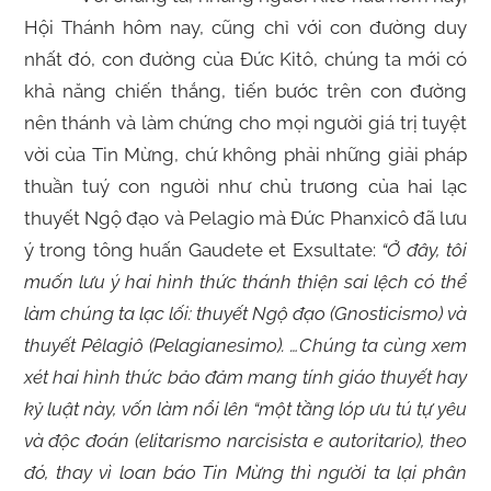
Hội Thánh hôm nay, cũng chỉ với con đường duy
nhất đó, con đường của Đức Kitô, chúng ta mới có
khả năng chiến thắng, tiến bước trên con đường
nên thánh và làm chứng cho mọi người giá trị tuyệt
vời của Tin Mừng, chứ không phải những giải pháp
thuần tuý con người như chủ trương của hai lạc
thuyết Ngộ đạo và Pelagio mà Đức Phanxicô đã lưu
ý trong tông huấn Gaudete et Exsultate:
“Ở đây, tôi
muốn lưu ý hai hình thức thánh thiện sai lệch có thể
làm chúng ta lạc lối: thuyết Ngộ đạo (Gnosticismo) và
thuyết Pêlagiô (Pelagianesimo). …Chúng ta cùng xem
xét hai hình thức bảo đảm mang tính giáo thuyết hay
kỷ luật này, vốn làm nổi lên “một tầng lóp ưu tú tự yêu
và độc đoán (elitarismo narcisista e autoritario), theo
đó, thay vì loan báo Tin Mừng thì người ta lại phân