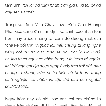
tâm linh:
“tội lỗi đã xâm nhập trần gian, và tội lỗi đã
gây nên sự chết”.
Trong sứ điệp Mùa Chay 2020, Đức Giáo Hoàng
Phanxicô cũng đã nhận định và cảnh báo nhân loại
hôm nay trước những lời cám dỗ đường mật của
“cha kẻ dối trá”:
“
Ngược lại, nếu chúng ta lắng nghe
tiếng nói dụ dỗ của “cha kẻ dối trá” (x. Ga 8,45),
chúng ta có nguy cơ chìm trong vực thẳm vô nghĩa,
khi trải nghiệm địa ngục ngay ở đây trên trái đất, như
chúng ta chứng kiến nhiều biến cố bi thảm trong
kinh nghiệm cá nhân và tập thể của con người.
”
(SĐMC 2020).
Ngày hôm nay, có biết bao anh chị em chúng ta
đang trên đường đi tới cái chết tâm linh đó, khi