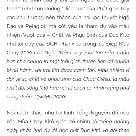
thoát” (như con đường “Diệt dục” của Phật giáo hay
các chủ trương nên thánh của hai lạc thuyết Ngộ
Đạo và Pelagio), mà cốt yếu là tham dự vào mầu
nhiệm Vượt qua – Chết và Phục Sinh của Đức Kitô
như lời dạy của ĐGH Phanxicô trong Sứ Điệp Mùa
Chay 2020 của Ngài: “
Năm nay, một lần nữa, Chúa
ban cho chúng ta một thời gian thuận tiện để chuẩn
bị cử hành, với trái tim được canh tân, Mầu nhiệm vĩ
đại về sự chết và phục sinh của Chúa Giêsu, là mấu
chốt đời sống Kitô hữu với tư cách cá nhân cũng như
cộng đoàn.
..” (SĐMC 2020).
Nói cách khác, như lời kinh Tổng Nguyện đã nêu
bật, Mùa Chay Kitô giáo đó chính là
“sống những
ngày khắc khổ ấy để học biết Đức Kitô và dõi theo