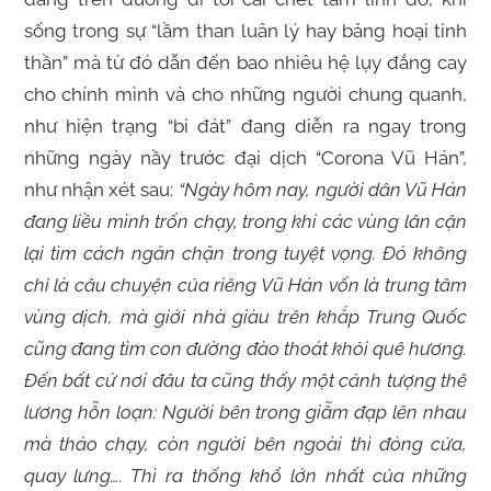
sống trong sự “lầm than luân lý hay băng hoại tinh
thần” mà từ đó dẫn đến bao nhiêu hệ lụy đắng cay
cho chính mình và cho những người chung quanh,
như hiện trạng “bi đát” đang diễn ra ngay trong
những ngày nầy trước đại dịch “Corona Vũ Hán”,
như nhận xét sau:
“Ngày hôm nay, người dân Vũ Hán
đang liều mình trốn chạy, trong khi các vùng lân cận
lại tìm cách ngăn chặn trong tuyệt vọng. Đó không
chỉ là câu chuyện của riêng Vũ Hán vốn là trung tâm
vùng dịch, mà giới nhà giàu trên khắp Trung Quốc
cũng đang tìm con đường đào thoát khỏi quê hương.
Đến bất cứ nơi đâu ta cũng thấy một cảnh tượng thê
lương hỗn loạn: Người bên trong giẫm đạp lên nhau
mà tháo chạy, còn người bên ngoài thì đóng cửa,
quay lưng…. Thì ra thống khổ lớn nhất của những