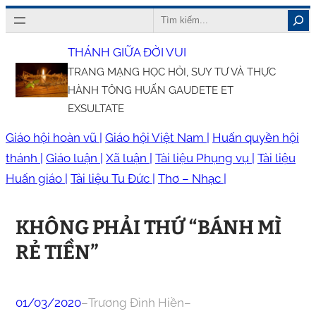
Chuyển
Search
đến
THÁNH GIỮA ĐỜI VUI
phần
TRANG MẠNG HỌC HỎI, SUY TƯ VÀ THỰC
nội
HÀNH TÔNG HUẤN GAUDETE ET
dung
EXSULTATE
Giáo hội hoàn vũ |
Giáo hội Việt Nam |
Huấn quyền hội
thánh |
Giáo luận |
Xã luận |
Tài liệu Phụng vụ |
Tài liệu
Huấn giáo |
Tài liệu Tu Đức |
Thơ – Nhạc |
KHÔNG PHẢI THỨ “BÁNH MÌ
RẺ TIỀN”
01/03/2020
–
Trương Đình Hiền
–