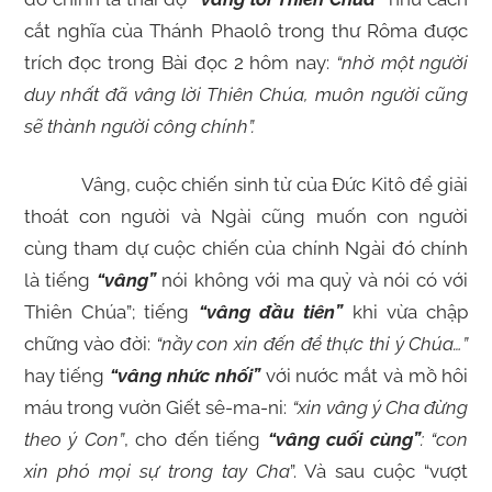
cắt nghĩa của Thánh Phaolô trong thư Rôma được
trích đọc trong Bài đọc 2 hôm nay:
“nhờ một người
duy nhất đã vâng lời Thiên Chúa, muôn người cũng
sẽ thành người công chính”.
Vâng, cuộc chiến sinh tử của Đức Kitô để giải
thoát con người và Ngài cũng muốn con người
cùng tham dự cuộc chiến của chính Ngài đó chính
là tiếng
“vâng”
nói không với ma quỷ và nói có với
Thiên Chúa”; tiếng
“vâng đầu tiên”
khi vừa chập
chững vào đời:
“nầy con xin đến để thực thi ý Chúa…”
hay tiếng
“vâng nhức nhối”
với nước mắt và mồ hôi
máu trong vườn Giết sê-ma-ni:
“xin vâng ý Cha đừng
theo ý Con”
, cho đến tiếng
“vâng cuối cùng”
: “con
xin phó mọi sự trong tay Cha
”. Và sau cuộc “vượt