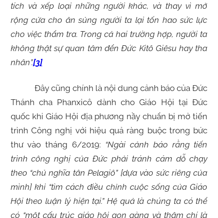
tích và xếp loại những người khác, và thay vì mở
rộng cửa cho ân sủng người ta lại tốn hao sức lực
cho việc thẩm tra. Trong cả hai trường hợp, người ta
không thật sự quan tâm đển Đức Kitô Giêsu hay tha
nhân”.
[3]
Đây cũng chính là nội dung cảnh báo của Đức
Thánh cha Phanxicô dành cho Giáo Hội tại Đức
quốc khi Giáo Hội địa phương nầy chuẩn bị mở tiến
trình Công nghị với hiệu quả ràng buộc trong bức
thư vào tháng 6/2019:
“Ngài cảnh báo rằng tiến
trình công nghị của Đức phải tránh cám dỗ chạy
theo “chủ nghĩa tân Pelagiô” [dựa vào sức riêng của
mình] khi “tìm cách điều chỉnh cuộc sống của Giáo
Hội theo luận lý hiện tại.” Hệ quả là chúng ta có thể
có “một cấu trúc giáo hội gọn gàng và thậm chí là