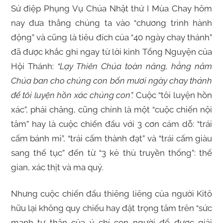
Sứ điệp Phụng Vụ Chúa Nhật thứ I Mùa Chay hôm
nay đưa thẳng chúng ta vào “chương trình hành
động” và cũng là tiêu đích của “40 ngày chay thánh”
đã được khắc ghi ngay từ lời kinh Tổng Nguyện của
Hội Thánh:
“Lạy Thiên Chúa toàn năng, hằng năm
Chúa ban cho chúng con bốn mươi ngày chay thánh
để tôi luyện hồn xác chúng con”.
Cuộc “tôi luyện hồn
xác”, phải chăng, cũng chính là một “cuộc chiến nội
tâm” hay là cuộc chiến đấu với 3 cơn cám dỗ: “trái
cấm bánh mì”, “trái cấm thành đạt” và “trái cấm giàu
sang thế tục” đến từ “3 kẻ thù truyền thống”: thế
gian, xác thịt và ma quỷ.
Nhưng cuộc chiến đấu thiêng liêng của người Kitô
hữu lại không quy chiếu hay đặt trọng tâm trên “sức
mạnh tự thân của ý chí con người để được giải