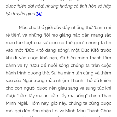
được ‘hiện đại hóa’, nhưng không có linh hồn và hấp
lực truyền giáo.”
[4]
Mặc cho thế giới đầy dẫy những thứ “bánh mì
rẻ tiền”, và những “lời rao giảng hấp dẫn mang sắc
màu loè loẹt của sự giàu có thế gian”, chúng ta tin
vào một “Đức Kitô đang sống”, một Đức Kitô trước
khi đi vào cuộc khổ nạn, đã hiến mình thành tấm
bánh và ly rượu để nuôi sống chúng ta trên cuộc
hành trình dương thế. Sự hạ mình tận cùng và thẳm
sâu của Ngài trong mầu nhiệm Thánh Thể đã khiến
cho con người được nên giàu sang và sung túc khi
được “cầm lấy mà ăn, cầm lấy mà uống” chính Thân
Mình Ngài. Hôm nay, giờ nầy, chúng ta cũng được
mời gọi đến đón nhận Lời và Mình Máu Thánh Chúa