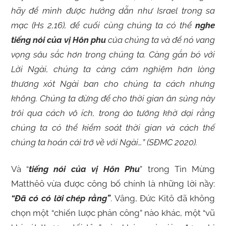
hãy để mình được hướng dẫn như Israel trong
s
a
mạc (Hs 2,16), để cuối cùng chúng ta có thể
nghe
tiếng nói của vị Hôn phu
của chúng ta và để nó vang
vọng sâu sắc hơn trong chúng ta. Càng gắn bó với
Lời Ngài, chúng ta càng cảm nghiệm hơn lòng
thương xót Ngài ban cho chúng ta cách nhưng
không. Chúng ta đừng để cho thời gian ân sủng này
trôi qua cách vô ích, trong ảo tưởng khờ dại rằng
chúng ta có thể kiểm soát thời gian và cách thế
chúng ta hoán cải trở về với Ngài…
” (SĐMC 2020).
Và “
tiếng nói của vị Hôn Phu
” trong Tin Mừng
Matthêô vừa được công bố chính là những lời nầy:
“Đã có có lời chép rằng”
. Vâng, Đức Kitô đã không
chọn một “chiến lược phản công” nào khác, một “vũ