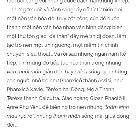
rác rưởi cùng với những cuộc bách hại khủng khiếp,
… nhưng “muối” và “ánh sáng” ấy đã từ từ biến đổi
một nền văn hóa đồi trụy bất công của đế quốc
thành một nền văn hóa nhân văn bình đẳng; biến
một thứ tôn giáo “đa thần” đầy mê tín dị đoan, lầm
lạc trở nên một tín ngưỡng, một niềm tin chính
chuyên, siêu thoát… Và rồi sau những ngàn năm kế
tiếp, Tin mừng đó tiếp tục hóa thân trong những
viên muối mặn
giản đơn hay
chiếu sáng
qua những
con người nhỏ bé như Phanxicô thành Assisi, như
Phanxicô Xavie, Têrêxa hài Đồng, Mẹ Á Thánh
Têrêxa thành Calcutta, Giáo hoàng Gioan Phaolô II,
Anrê Phú Yên… để biến họ trở nên những
“thảm kính
màu rực rỡ”
, những
thánh nhân
sống mãi giữa dòng
đời…