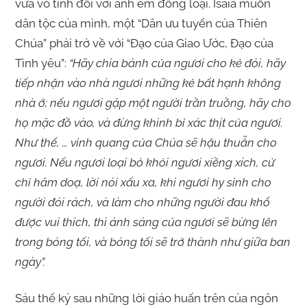
vừa vô tình đối với anh em đồng loại. Isaia muốn
dân tộc của mình, một “Dân ưu tuyển của Thiên
Chúa” phải trở về với “Đạo của Giao Ước, Đạo của
Tình yêu”:
“Hãy chia bánh của ngươi cho kẻ đói, hãy
tiếp nhận vào nhà ngươi những kẻ bất hạnh không
nhà ở; nếu ngươi gặp một người trần truồng, hãy cho
họ mặc đồ vào, và đừng khinh bỉ xác thịt của ngươi.
Như thế, … vinh quang của Chúa sẽ hậu thuẫn cho
ngươi. Nếu ngươi loại bỏ khỏi ngươi xiềng xích, cử
chỉ hăm doạ, lời nói xấu xa, khi ngươi hy sinh cho
người đói rách, và làm cho những người đau khổ
được vui thích, thì ánh sáng của ngươi sẽ bừng lên
trong bóng tối, và bóng tối sẽ trở thành như giữa ban
ngày”.
Sáu thế kỷ sau những lời giáo huấn trên của ngôn