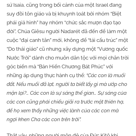
sứ Isaia, cũng trong bối cảnh của một Israel đang
suy đồi tôn giáo và bị khuynh loát bởi nhóm “Biệt
phái giả hình” hay nhóm “chức sắc mượn đạo tạo
đời”, Chúa Giêsu người Nadarét đã đến để làm một
cuộc “đại canh tân” mới, không để “tái cấu trúc” một
“Do thái giáo” cũ nhưng xây dựng một “Vương quốc
Nước Trời” dành cho muôn dân tộc với mọi chân trời
góc biển mà “Bản Hiến Chương Bát Phúc” với
những áp dụng thực hành cụ thể:
“Các con là muối
đất. Nếu muối đã lạt, người ta biết lấy gì mà ướp cho
mặn lại?… Các con là sự sáng thế gian… Sự sáng của
các con cũng phải chiếu giãi ra trước mặt thiên hạ,
để họ xem thấy những việc lành của các con mà
ngợi khen Cha các con trên trời”.
Thật vậy, những người môn đệ của Đức Kitô khi