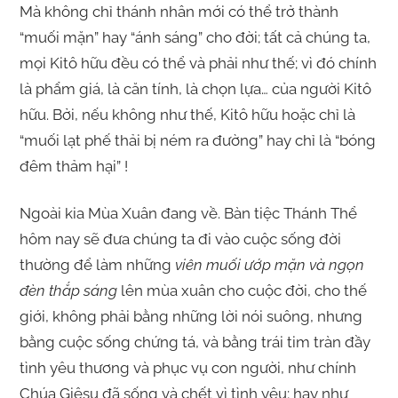
Mà không chỉ thánh nhân mới có thể trở thành
“muối mặn” hay “ánh sáng” cho đời; tất cả chúng ta,
mọi Kitô hữu đều có thể và phải như thế; vì đó chính
là phẩm giá, là căn tính, là chọn lựa… của người Kitô
hữu. Bởi, nếu không như thế, Kitô hữu hoặc chỉ là
“muối lạt phế thải bị ném ra đường” hay chỉ là “bóng
đêm thảm hại” !
Ngoài kia Mùa Xuân đang về. Bàn tiệc Thánh Thể
hôm nay sẽ đưa chúng ta đi vào cuộc sống đời
thường để làm những
viên muối ướp mặn và ngọn
đèn thắp sáng
lên mùa xuân cho cuộc đời, cho thế
giới, không phải bằng những lời nói suông, nhưng
bằng cuộc sống chứng tá, và bằng trái tim tràn đầy
tình yêu thương và phục vụ con người, như chính
Chúa Giêsu đã sống và chết vì tình yêu; hay như