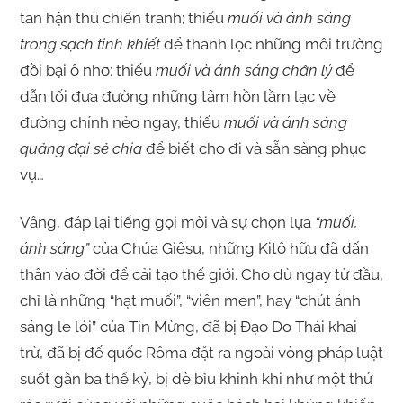
tan hận thù chiến tranh; thiếu
muối và ánh sáng
trong sạch tinh khiết
để thanh lọc những môi trường
đồi bại ô nhơ; thiếu
muối và ánh sáng chân lý
để
dẫn lối đưa đường những tâm hồn lầm lạc về
đường chính nẻo ngay, thiếu
muối và ánh sáng
quảng đại sẻ chia
để biết cho đi và sẵn sàng phục
vụ…
Vâng, đáp lại tiếng gọi mời và sự chọn lựa
“muối,
ánh sáng”
của Chúa Giêsu, những Kitô hữu đã dấn
thân vào đời để cải tạo thế giới. Cho dù ngay từ đầu,
chỉ là những “hạt muối”, “viên men”, hay “chút ánh
sáng le lói” của Tin Mừng, đã bị Đạo Do Thái khai
trừ, đã bị đế quốc Rôma đặt ra ngoài vòng pháp luật
suốt gần ba thế kỷ, bị dè bỉu khinh khi như một thứ