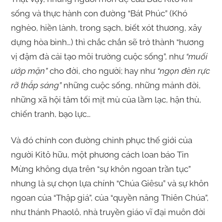
sống và thực hành con đường “Bát Phúc” (Khó
nghèo, hiền lành, trong sạch, biết xót thương, xây
dựng hòa bình…) thì chắc chắn sẽ trở thành “hương
vị đậm đà cải tạo môi trường cuộc sống”, như
“muối
ướp mặn”
cho đời, cho người; hay như
“ngọn đèn rực
rỡ thắp sáng”
những cuộc sống, những mảnh đời,
những xã hội tăm tối mịt mù của lầm lạc, hận thù,
chiến tranh, bạo lực…
Và đó chính con đường chinh phục thế giới của
người Kitô hữu, một phương cách loan báo Tin
Mừng không dựa trên “sự khôn ngoan trần tục”
nhưng là sự chọn lựa chính “Chúa Giêsu” và sự khôn
ngoan của “Thập giá”, của “quyền năng Thiên Chúa”,
như thánh Phaolô, nhà truyền giáo vĩ đại muôn đời