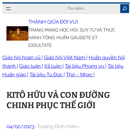
Chuyển
Search
đến
THÁNH GIỮA ĐỜI VUI
phần
TRANG MẠNG HỌC HỎI, SUY TƯ VÀ THỰC
nội
HÀNH TÔNG HUẤN GAUDETE ET
dung
EXSULTATE
Giáo hội hoàn vũ |
Giáo hội Việt Nam |
Huấn quyền hội
thánh |
Giáo luận |
Xã luận |
Tài liệu Phụng vụ |
Tài liệu
Huấn giáo |
Tài liệu Tu Đức |
Thơ – Nhạc |
KITÔ HỮU VÀ CON ĐƯỜNG
CHINH PHỤC THẾ GIỚI
04/02/2023
–
Trương Đình Hiền
–