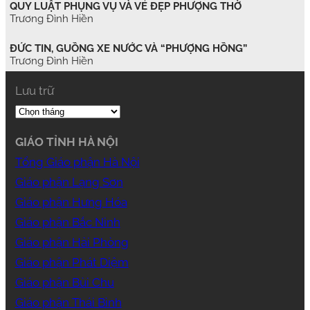
QUY LUẬT PHỤNG VỤ VÀ VẺ ĐẸP PHƯỢNG THỜ
Trương Đình Hiền
ĐỨC TIN, GUỒNG XE NƯỚC VÀ “PHƯỢNG HỒNG”
Trương Đình Hiền
Lưu trữ
GIÁO TỈNH HÀ NỘI
Tổng Giáo phận Hà Nội
Giáo phận Lạng Sơn
Giáo phận Hưng Hóa
Giáo phận Bắc Ninh
Giáo phận Hải Phòng
Giáo phận Phát Diệm
Giáo phận Bùi Chu
Giáo phận Thái Bình