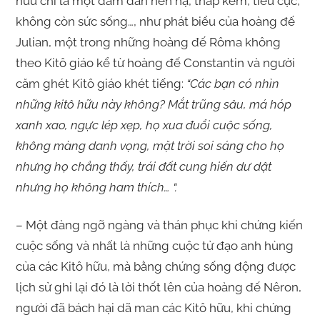
hữu chỉ là một đám dân hèn hạ, thấp kém, tiêu cực,
không còn sức sống…, như phát biểu của hoàng đế
Julian, một trong những hoàng đế Rôma không
theo Kitô giáo kể từ hoàng đế Constantin và người
căm ghét Kitô giáo khét tiếng:
“Các bạn có nhìn
những kitô hữu này không? Mắt trũng sâu, má hóp
xanh xao, ngực lép xẹp, họ xua đuổi cuộc sống,
không màng danh vọng, mặt trời soi sáng cho họ
nhưng họ chẳng thấy, trái đất cung hiến dư dật
nhưng họ không ham thích… “.
– Một đàng ngỡ ngàng và thán phục khi chứng kiến
cuộc sống và nhất là những cuộc tử đạo anh hùng
của các Kitô hữu, mà bằng chứng sống động được
lịch sử ghi lại đó là lời thốt lên của hoàng đế Nêron,
người đã bách hại dã man các Kitô hữu, khi chứng