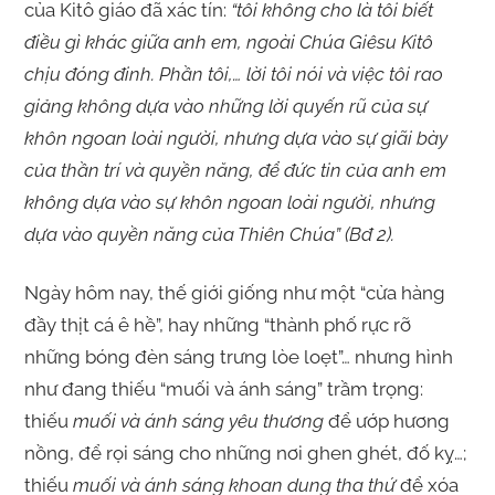
của Kitô giáo đã xác tín:
“tôi không cho là tôi biết
điều gì khác giữa anh em, ngoài Chúa Giêsu Kitô
chịu đóng đinh. Phần tôi,… lời tôi nói và việc tôi rao
giảng không dựa vào những lời quyến rũ của sự
khôn ngoan loài người, nhưng dựa vào sự giãi bày
của thần trí và quyền năng, để đức tin của anh em
không dựa vào sự khôn ngoan loài người, nhưng
dựa vào quyền năng của Thiên Chúa” (Bđ 2).
Ngày hôm nay, thế giới giống như một “cửa hàng
đầy thịt cá ê hề”, hay những “thành phố rực rỡ
những bóng đèn sáng trưng lòe loẹt”… nhưng hình
như đang thiếu “muối và ánh sáng” trầm trọng:
thiếu
muối và ánh sáng yêu thương
để ướp hương
nồng, để rọi sáng cho những nơi ghen ghét, đố kỵ…;
thiếu
muối và ánh sáng khoan dung tha thứ
để xóa