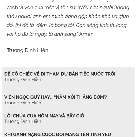
cách ví von của một vị tôn sư:
“Nếu các người không
thấy người anh em mình đang gặp khốn khó và giúp
đỡ, thì đó là
đêm, là bóng tối. Còn sống tình thương
với họ đó là ngày, là ánh sáng”.
Amen.
Trương Đình Hiền
ĐỂ CÓ CHIẾC VÉ ĐI THAM DỰ BÀN TIỆC NƯỚC TRỜI
Trương Đình Hiền
VIÊN NGỌC QUÝ HAY… “NẮM XÔI THẰNG BỜM’?
Trương Đình Hiền
LỜI CHÚA CỦA HÔM NAY VÀ BÂY GIỜ
Trương Đình Hiền
KHI GÁNH NẶNG CUỘC ĐỜI MANG TÊN TÌNH YÊU