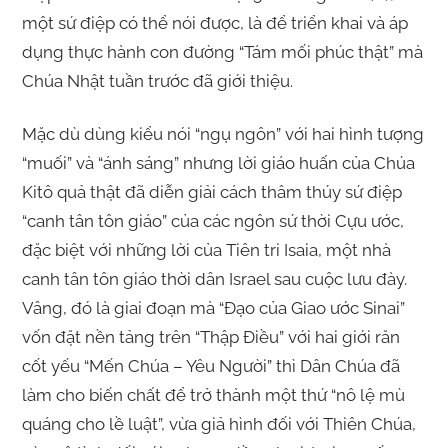
một sứ điệp có thể nói được, là để triển khai và áp
dụng thực hành con đường “Tám mối phúc thật” mà
Chúa Nhật tuần trước đã giới thiệu.
Mặc dù dùng kiểu nói “ngụ ngôn” với hai hình tượng
“muối” và “ánh sáng” nhưng lời giáo huấn của Chúa
Kitô quả thật đã diễn giải cách thâm thúy sứ điệp
“canh tân tôn giáo” của các ngôn sứ thời Cựu ước,
đặc biệt với những lời của Tiên tri Isaia, một nhà
canh tân tôn giáo thời dân Israel sau cuộc lưu đày.
Vâng, đó là giai đoạn mà “Đạo của Giao ước Sinai”
vốn đặt nền tảng trên “Thập Điều” với hai giới răn
cốt yếu “Mến Chúa – Yêu Người” thì Dân Chúa đã
làm cho biến chất để trở thành một thứ “nô lệ mù
quáng cho lề luật”, vừa giả hình đối với Thiên Chúa,