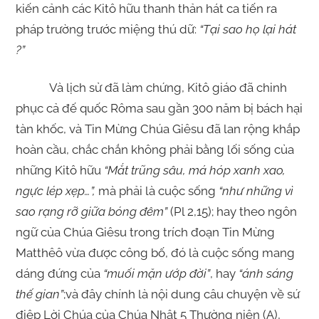
kiến cảnh các Kitô hữu thanh thản hát ca tiến ra
pháp trường trước miệng thú dữ:
“Tại sao họ lại hát
?”
Và lịch sử đã làm chứng, Kitô giáo đã chinh
phục cả đế quốc Rôma sau gần 300 năm bị bách hại
tàn khốc, và Tin Mừng Chúa Giêsu đã lan rộng khắp
hoàn cầu, chắc chắn không phải bằng lối sống của
những Kitô hữu
“Mắt trũng sâu, má hóp xanh xao,
ngực lép xẹp…”,
mà phải là cuộc sống
“như những vì
sao rạng rỡ giữa bóng đêm”
(Pl 2,15); hay theo ngôn
ngữ của Chúa Giêsu trong trích đoạn Tin Mừng
Matthêô vừa được công bố, đó là cuộc sống mang
dáng đứng của
“muối mặn ướp đời”
, hay
“ánh sáng
thế gian”
;và đây chính là nội dung câu chuyện về sứ
điệp Lời Chúa của Chúa Nhật 5 Thường niên (A),