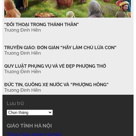
“ĐỐI THOẠI TRONG THÁNH THẦN”
Trương Đình Hiền
TRUYỀN GIÁO: ĐƠN GIẢN “HÃY LÀM CHÚ LỪA CON”
Trương Đình Hiền
QUY LUẬT PHỤNG VỤ VÀ VẺ ĐẸP PHƯỢNG THỜ
Trương Đình Hiền
ĐỨC TIN, GUỒNG XE NƯỚC VÀ “PHƯỢNG HỒNG”
Trương Đình Hiền
Lưu trữ
GIÁO TỈNH HÀ NỘI
Tổng Giáo phận Hà Nội