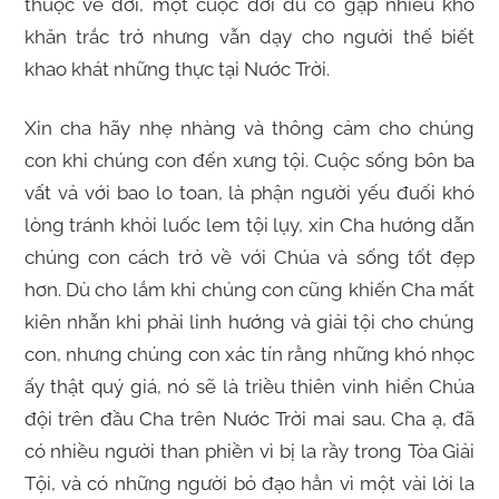
thuộc về đời, một cuộc đời dù có gặp nhiều khó
khăn trắc trở nhưng vẫn dạy cho người thế biết
khao khát những thực tại Nước Trời.
Xin cha hãy nhẹ nhàng và thông cảm cho chúng
con khi chúng con đến xưng tội. Cuộc sống bôn ba
vất vả với bao lo toan, là phận người yếu đuối khó
lòng tránh khỏi luốc lem tội lụy, xin Cha hướng dẫn
chúng con cách trở về với Chúa và sống tốt đẹp
hơn. Dù cho lắm khi chúng con cũng khiến Cha mất
kiên nhẫn khi phải linh hướng và giải tội cho chúng
con, nhưng chúng con xác tín rằng những khó nhọc
ấy thật quý giá, nó sẽ là triều thiên vinh hiển Chúa
đội trên đầu Cha trên Nước Trời mai sau. Cha ạ, đã
có nhiều người than phiền vì bị la rầy trong Tòa Giải
Tội, và có những người bỏ đạo hẳn vì một vài lời la