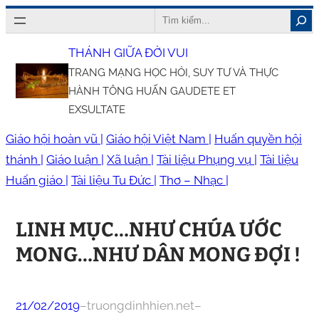
Chuyển
Search
đến
THÁNH GIỮA ĐỜI VUI
phần
TRANG MẠNG HỌC HỎI, SUY TƯ VÀ THỰC
nội
HÀNH TÔNG HUẤN GAUDETE ET
dung
EXSULTATE
Giáo hội hoàn vũ |
Giáo hội Việt Nam |
Huấn quyền hội
thánh |
Giáo luận |
Xã luận |
Tài liệu Phụng vụ |
Tài liệu
Huấn giáo |
Tài liệu Tu Đức |
Thơ – Nhạc |
LINH MỤC…NHƯ CHÚA ƯỚC
MONG…NHƯ DÂN MONG ĐỢI !
21/02/2019
–
truongdinhhien.net
–