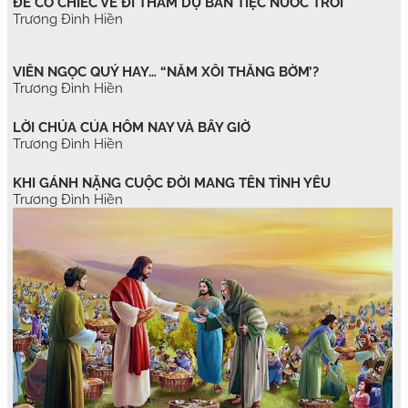
ĐỂ CÓ CHIẾC VÉ ĐI THAM DỰ BÀN TIỆC NƯỚC TRỜI
Trương Đình Hiền
VIÊN NGỌC QUÝ HAY… “NẮM XÔI THẰNG BỜM’?
Trương Đình Hiền
LỜI CHÚA CỦA HÔM NAY VÀ BÂY GIỜ
Trương Đình Hiền
KHI GÁNH NẶNG CUỘC ĐỜI MANG TÊN TÌNH YÊU
Trương Đình Hiền