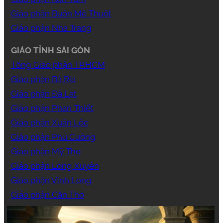
Giáo phận Buôn Mê Thuột
Giáo phận Nha Trang
GIÁO TỈNH SÀI GÒN
Tổng Giáo phận TP.HCM
Giáo phận Bà Rịa
Giáo phận Đà Lạt
Giáo phận Phan Thiết
Giáo phận Xuân Lộc
Giáo phận Phú Cường
Giáo phận Mỹ Tho
Giáo phận Long Xuyên
Giáo phận Vĩnh Long
Giáo phận Cần Thơ