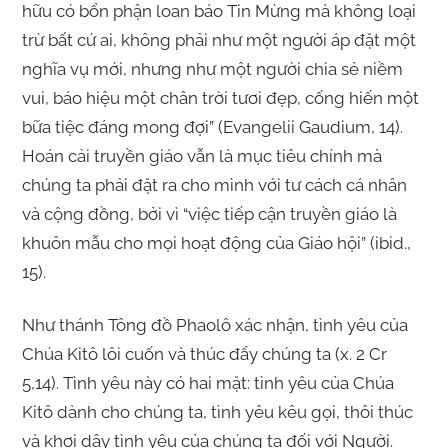
hữu có bổn phận loan báo Tin Mừng mà không loại
trừ bất cứ ai, không phải như một người áp đặt một
nghĩa vụ mới, nhưng như một người chia sẻ niềm
vui, báo hiệu một chân trời tươi đẹp, cống hiến một
bữa tiệc đáng mong đợi” (Evangelii Gaudium, 14).
Hoán cải truyền giáo vẫn là mục tiêu chính mà
chúng ta phải đặt ra cho mình với tư cách cá nhân
và cộng đồng, bởi vì “việc tiếp cận truyền giáo là
khuôn mẫu cho mọi hoạt động của Giáo hội” (ibid.,
15).
Như thánh Tông đồ Phaolô xác nhận, tình yêu của
Chúa Kitô lôi cuốn và thúc đẩy chúng ta (x. 2 Cr
5,14). Tình yêu này có hai mặt: tình yêu của Chúa
Kitô dành cho chúng ta, tình yêu kêu gọi, thôi thúc
và khơi dậy tình yêu của chúng ta đối với Người.