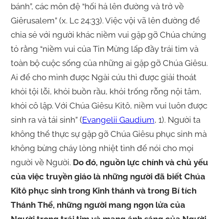
bánh”, các môn đệ “hối hả lên đường và trở về
Giêrusalem” (x. Lc 24:33). Việc vội vã lên đường để
chia sẻ với người khác niềm vui gặp gỡ Chúa chứng
tỏ rằng “niềm vui của Tin Mừng lấp đầy trái tim và
toàn bộ cuộc sống của những ai gặp gỡ Chúa Giêsu.
Ai để cho mình được Ngài cứu thì được giải thoát
khỏi tội lỗi, khỏi buồn rầu, khỏi trống rỗng nội tâm,
khỏi cô lập. Với Chúa Giêsu Kitô, niềm vui luôn được
sinh ra và tái sinh” (
Evangelii Gaudium
, 1). Người ta
không thể thực sự gặp gỡ Chúa Giêsu phục sinh mà
không bừng cháy lòng nhiệt tình để nói cho mọi
người về Người.
Do đó, nguồn lực chính và chủ yếu
của việc truyền giáo là những người đã biết Chúa
Kitô phục sinh trong Kinh thánh và trong Bí tích
Thánh Thể, những người mang ngọn lửa của