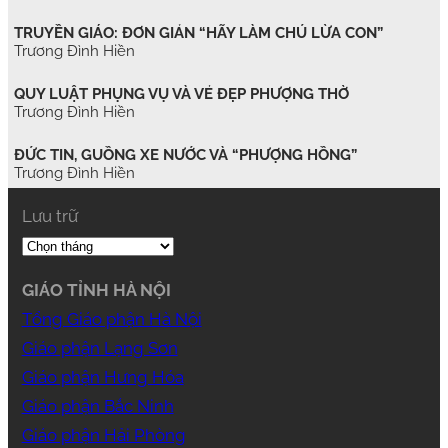
TRUYỀN GIÁO: ĐƠN GIẢN “HÃY LÀM CHÚ LỪA CON”
Trương Đình Hiền
QUY LUẬT PHỤNG VỤ VÀ VẺ ĐẸP PHƯỢNG THỜ
Trương Đình Hiền
ĐỨC TIN, GUỒNG XE NƯỚC VÀ “PHƯỢNG HỒNG”
Trương Đình Hiền
Lưu trữ
GIÁO TỈNH HÀ NỘI
Tổng Giáo phận Hà Nội
Giáo phận Lạng Sơn
Giáo phận Hưng Hóa
Giáo phận Bắc Ninh
Giáo phận Hải Phòng