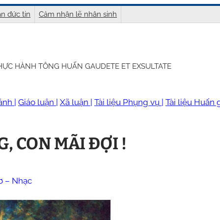
n đức tin
Cảm nhận lẽ nhân sinh
THỰC HÀNH TÔNG HUẤN GAUDETE ET EXSULTATE
ánh |
Giáo luận |
Xã luận |
Tài liệu Phụng vụ |
Tài liệu Huấn g
, CON MÃI ĐỢI !
ơ – Nhạc