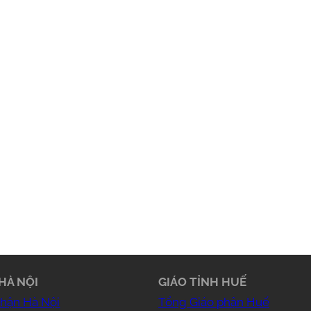
HÀ NỘI
GIÁO TỈNH HUẾ
phận Hà Nội
Tổng Giáo phận Huế