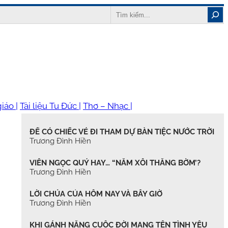
Search
iáo |
Tài liệu Tu Đức |
Thơ – Nhạc |
ĐỂ CÓ CHIẾC VÉ ĐI THAM DỰ BÀN TIỆC NƯỚC TRỜI
Trương Đình Hiền
VIÊN NGỌC QUÝ HAY… “NẮM XÔI THẰNG BỜM’?
Trương Đình Hiền
LỜI CHÚA CỦA HÔM NAY VÀ BÂY GIỜ
Trương Đình Hiền
KHI GÁNH NẶNG CUỘC ĐỜI MANG TÊN TÌNH YÊU