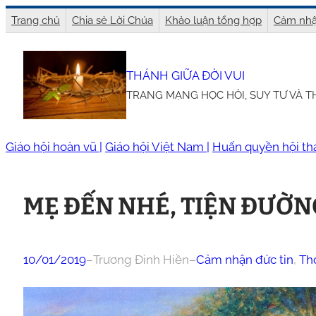
Chuyển
Trang chủ
Chia sẻ Lời Chúa
Khảo luận tổng hợp
Cảm nhậ
đến
phần
THÁNH GIỮA ĐỜI VUI
nội
TRANG MẠNG HỌC HỎI, SUY TƯ VÀ 
dung
Giáo hội hoàn vũ |
Giáo hội Việt Nam |
Huấn quyền hội th
MẸ ĐẾN NHÉ, TIỆN ĐƯỜNG
10/01/2019
–
Trương Đình Hiền
–
Cảm nhận đức tin
, 
Th