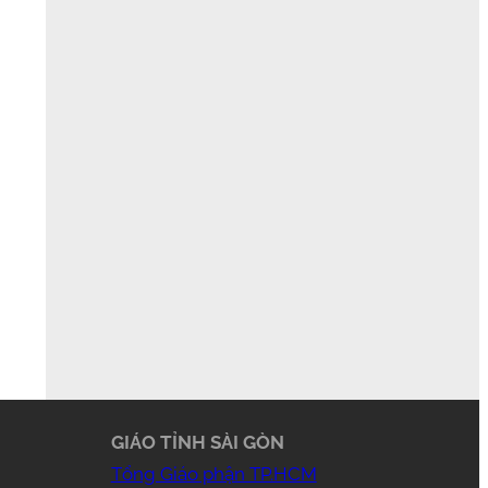
GIÁO TỈNH SÀI GÒN
Tổng Giáo phận TP.HCM