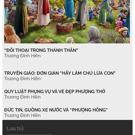
“ĐỐI THOẠI TRONG THÁNH THẦN”
Trương Đình Hiền
TRUYỀN GIÁO: ĐƠN GIẢN “HÃY LÀM CHÚ LỪA CON”
Trương Đình Hiền
QUY LUẬT PHỤNG VỤ VÀ VẺ ĐẸP PHƯỢNG THỜ
Trương Đình Hiền
ĐỨC TIN, GUỒNG XE NƯỚC VÀ “PHƯỢNG HỒNG”
Trương Đình Hiền
Lưu trữ