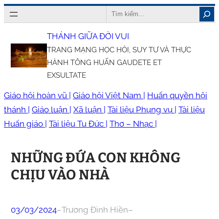
Chuyển
Search
đến
THÁNH GIỮA ĐỜI VUI
phần
TRANG MẠNG HỌC HỎI, SUY TƯ VÀ THỰC
nội
HÀNH TÔNG HUẤN GAUDETE ET
dung
EXSULTATE
Giáo hội hoàn vũ |
Giáo hội Việt Nam |
Huấn quyền hội
thánh |
Giáo luận |
Xã luận |
Tài liệu Phụng vụ |
Tài liệu
Huấn giáo |
Tài liệu Tu Đức |
Thơ – Nhạc |
NHỮNG ĐỨA CON KHÔNG
CHỊU VÀO NHÀ
03/03/2024
–
Trương Đình Hiền
–