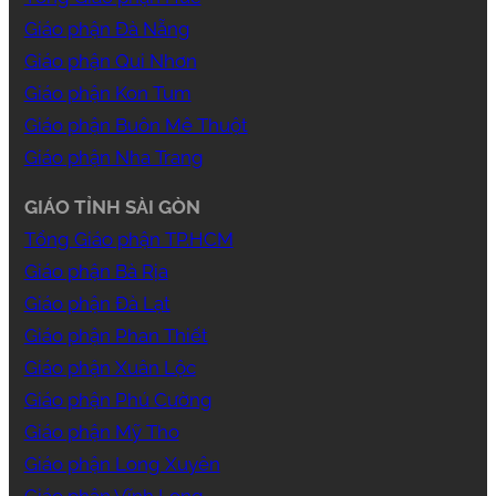
Giáo phận Đà Nẵng
Giáo phận Qui Nhơn
Giáo phận Kon Tum
Giáo phận Buôn Mê Thuột
Giáo phận Nha Trang
GIÁO TỈNH SÀI GÒN
Tổng Giáo phận TP.HCM
Giáo phận Bà Rịa
Giáo phận Đà Lạt
Giáo phận Phan Thiết
Giáo phận Xuân Lộc
Giáo phận Phú Cường
Giáo phận Mỹ Tho
Giáo phận Long Xuyên
Giáo phận Vĩnh Long