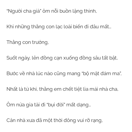
“Người cha già” ôm nỗi buồn lặng thinh,
Khi những thằng con lạc loài biến đi đâu mất…
Thằng con trưởng,
Suốt ngày, lên đồng cạn xuống đồng sâu tất bật,
Bước về nhà lúc nào cũng mang “bộ mặt đám ma”,
Nhất là từ khi, thằng em chết tiệt lìa mái nhà cha,
Ôm nửa gia tài đi “bụi đời” mất dạng…
Căn nhà xưa đã một thời đông vui rỡ rạng,