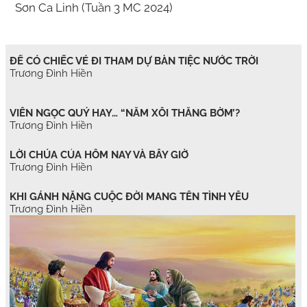
Sơn Ca Linh (Tuần 3 MC 2024)
ĐỂ CÓ CHIẾC VÉ ĐI THAM DỰ BÀN TIỆC NƯỚC TRỜI
Trương Đình Hiền
VIÊN NGỌC QUÝ HAY… “NẮM XÔI THẰNG BỜM’?
Trương Đình Hiền
LỜI CHÚA CỦA HÔM NAY VÀ BÂY GIỜ
Trương Đình Hiền
KHI GÁNH NẶNG CUỘC ĐỜI MANG TÊN TÌNH YÊU
Trương Đình Hiền