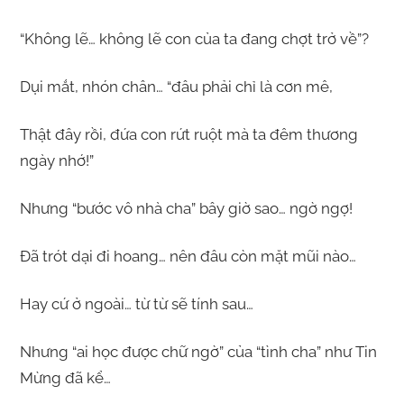
“Không lẽ… không lẽ con của ta đang chợt trở về”?
Dụi mắt, nhón chân… “đâu phải chỉ là cơn mê,
Thật đây rồi, đứa con rứt ruột mà ta đêm thương
ngày nhớ!”
Nhưng “bước vô nhà cha” bây giờ sao… ngờ ngợ!
Đã trót dại đi hoang… nên đâu còn mặt mũi nào…
Hay cứ ở ngoài… từ từ sẽ tính sau…
Nhưng “ai học được chữ ngờ” của “tình cha” như Tin
Mừng đã kể…