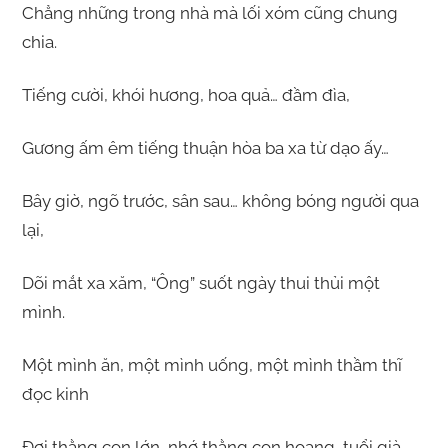
Chẳng những trong nhà mà lối xóm cũng chung
chia.
Tiếng cười, khói hương, hoa quả… đầm đìa,
Gương ấm êm tiếng thuận hòa ba xa từ dạo ấy…
Bây giờ, ngõ trước, sân sau… không bóng người qua
lại,
Dõi mắt xa xăm, “Ông” suốt ngày thui thủi một
mình.
Một mình ăn, một mình uống, một mình thầm thĩ
đọc kinh
Đợi thằng con lớn, nhớ thằng con hoang, tuổi già