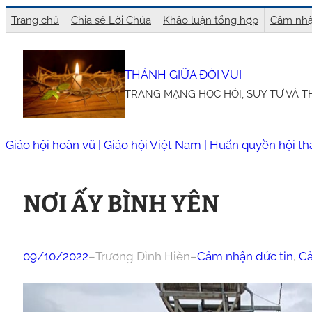
Chuyển
Trang chủ
Chia sẻ Lời Chúa
Khảo luận tổng hợp
Cảm nhậ
đến
phần
THÁNH GIỮA ĐỜI VUI
nội
TRANG MẠNG HỌC HỎI, SUY TƯ VÀ 
dung
Giáo hội hoàn vũ |
Giáo hội Việt Nam |
Huấn quyền hội th
NƠI ẤY BÌNH YÊN
09/10/2022
–
Trương Đình Hiền
–
Cảm nhận đức tin
, 
Cả