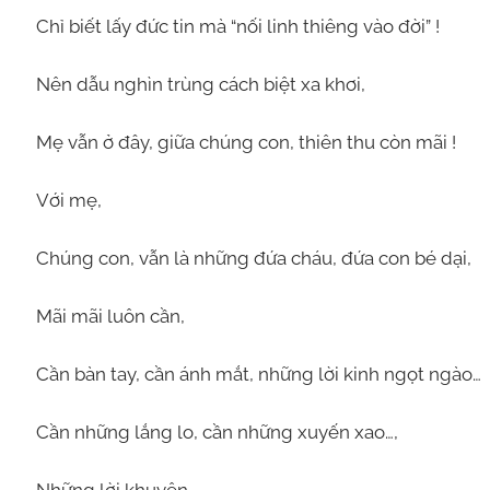
Chỉ biết lấy đức tin mà “nối linh thiêng vào đời” !
Nên dẫu nghìn trùng cách biệt xa khơi,
Mẹ vẫn ở đây, giữa chúng con, thiên thu còn mãi !
Với mẹ,
Chúng con, vẫn là những đứa cháu, đứa con bé dại,
Mãi mãi luôn cần,
Cần bàn tay, cần ánh mắt, những lời kinh ngọt ngào…
Cần những lắng lo, cần những xuyến xao…,
Những lời khuyên,