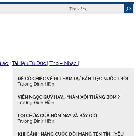
Search
iáo |
Tài liệu Tu Đức |
Thơ – Nhạc |
ĐỂ CÓ CHIẾC VÉ ĐI THAM DỰ BÀN TIỆC NƯỚC TRỜI
Trương Đình Hiền
VIÊN NGỌC QUÝ HAY… “NẮM XÔI THẰNG BỜM’?
Trương Đình Hiền
LỜI CHÚA CỦA HÔM NAY VÀ BÂY GIỜ
Trương Đình Hiền
KHI GÁNH NẶNG CUỘC ĐỜI MANG TÊN TÌNH YÊU