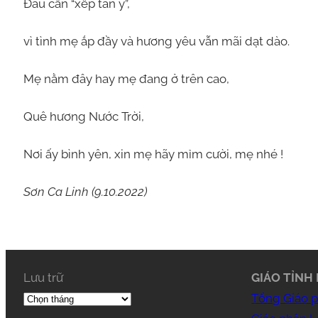
Đâu cần “xếp tàn y”,
vì tình mẹ ắp đầy và hương yêu vẫn mãi dạt dào.
Mẹ nằm đây hay mẹ đang ở trên cao,
Quê hương Nước Trời,
Nơi ấy bình yên, xin mẹ hãy mỉm cười, mẹ nhé !
Sơn Ca Linh (9.10.2022)
Lưu trữ
GIÁO TỈNH 
Tổng Giáo 