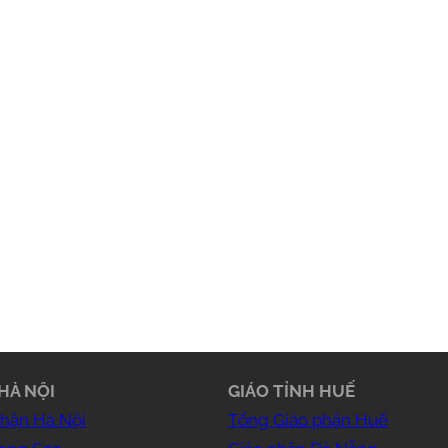
HÀ NỘI
GIÁO TỈNH HUẾ
phận Hà Nội
Tổng Giáo phận Huế