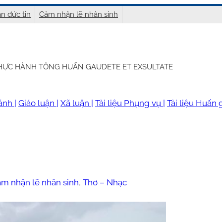
n đức tin
Cảm nhận lẽ nhân sinh
THỰC HÀNH TÔNG HUẤN GAUDETE ET EXSULTATE
ánh |
Giáo luận |
Xã luận |
Tài liệu Phụng vụ |
Tài liệu Huấn g
m nhận lẽ nhân sinh
, 
Thơ – Nhạc