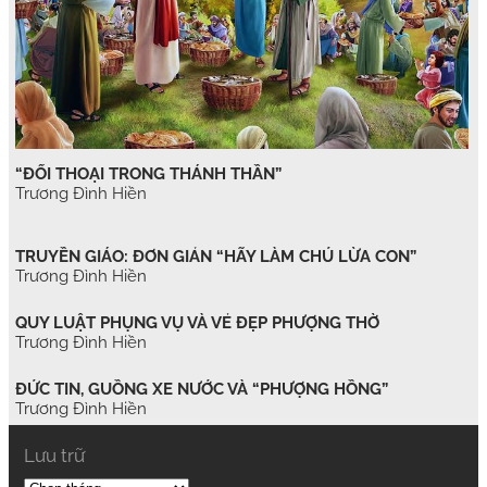
“ĐỐI THOẠI TRONG THÁNH THẦN”
Trương Đình Hiền
TRUYỀN GIÁO: ĐƠN GIẢN “HÃY LÀM CHÚ LỪA CON”
Trương Đình Hiền
QUY LUẬT PHỤNG VỤ VÀ VẺ ĐẸP PHƯỢNG THỜ
Trương Đình Hiền
ĐỨC TIN, GUỒNG XE NƯỚC VÀ “PHƯỢNG HỒNG”
Trương Đình Hiền
Lưu trữ