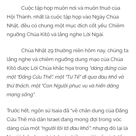
Cuộc tập họp muôn nơi và muôn thuở của
Hội Thánh, nhất là cuộc tập họp vào Ngày Chúa
Nhật, đều có chung một mục đích cốt yếu: Chiêm
ngưỡng Chúa Kitô và lắng nghe Lời Ngài.
Chúa Nhật 29 thường niên hôm nay, chúng ta
lắng nghe và chiêm ngưỡng dung mạo của Chúa
Kitô được Lời Chúa khắc họa trong
“dáng đứng của
một “Đấng Cứu Thế”, một “Tư Tế” đi qua đau khổ và
thử thách, một “Con Người phục vụ và hiến dâng
mạng sống”
.
Trước hết, ngôn sứ Isaia đã “vẽ chân dung của Đấng
Cứu Thế mà dân Israel đang mong đợi trong vóc
dáng của một
“người tôi tớ đau khổ”
; nhưng đó lại là