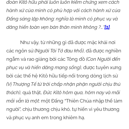
đoàn Kitô hữu phải luôn luôn kiểm chứng xem cách
hành xử của mình có phù hợp với cách hành xử của
Đấng sáng lập không: nghĩa là mình có phục vụ và
dâng hiến toàn vẹn bản thân mình không ?…”
[1]
.
Như vậy, từ những gì đã được mặc khải nơi
các ngôn sứ
(Người Tôi Tớ đau khổ)
, đã được nghiền
ngẫm và rao giảng bởi các Tông đồ
(Con Người đến
phục vụ và hiến dâng mạng sống)
, được tuyên xưng
bởi các thế hệ Kitô hữu tiếp nối trong dòng lịch sử
(Vị Thượng Tế từ trời chấp nhận phận người chịu thủ
thách)
, quả thật,
Đức Kitô hôm qua, hôm nay và mãi
mãi vẫn là một
: một Đấng “Thiên Chúa nhập thể làm
người”, chịu thương chịu khó, tự hiến vì yêu thương
và phục vụ anh em trong khiêm hạ.