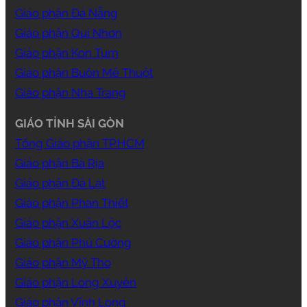
Giáo phận Đà Nẵng
Giáo phận Qui Nhơn
Giáo phận Kon Tum
Giáo phận Buôn Mê Thuột
Giáo phận Nha Trang
GIÁO TỈNH SÀI GÒN
Tổng Giáo phận TP.HCM
Giáo phận Bà Rịa
Giáo phận Đà Lạt
Giáo phận Phan Thiết
Giáo phận Xuân Lộc
Giáo phận Phú Cường
Giáo phận Mỹ Tho
Giáo phận Long Xuyên
Giáo phận Vĩnh Long