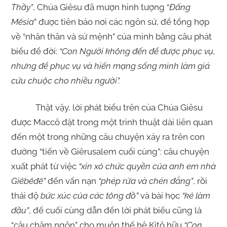
Thầy”
, Chúa Giêsu đã mượn hình tượng “
Đấng
Mêsia
” được tiên báo nơi các ngôn sứ, để tổng hợp
về “nhân thân và sứ mệnh” của mình bằng câu phát
biểu để đời:
“Con Người không đến để được phục vụ,
nhưng để phục vụ và hiến mạng sống mình làm giá
cứu chuộc cho nhiều người”.
Thật vậy, lời phát biểu trên của Chúa Giêsu
được Maccô đặt trong một trình thuật dài liên quan
đến một trong những câu chuyện xảy ra trên con
đường “tiến về Giêrusalem cuối cùng”: câu chuyện
xuất phát từ việc
“xin xỏ chức quyền của anh em nhà
Giêbêđê”
đến vấn nạn
“phép rửa và chén đắng”
, rồi
thái độ
bức xúc của các tông đồ”
và bài học
“kẻ làm
đầu”
, để cuối cùng dẫn đến lời phát biểu cũng là
“câu châm ngôn” cho muôn thế hệ Kitô hữu
“Con