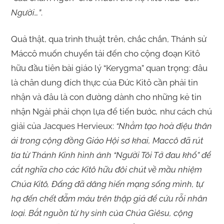
Người…”
.
Quả thật, qua trình thuật trên, chắc chắn, Thánh sử
Máccô muốn chuyển tải đến cho cộng đoạn Kitô
hữu đầu tiên bài giáo lý “Kerygma” quan trọng: đâu
là chân dung đích thực của Đức Kitô cần phải tin
nhận và đâu là con đường dành cho những kẻ tin
nhận Ngài phải chọn lựa để tiến bước
,
như cách chú
giải của Jacques Hervieux:
“Nhằm tạo hoà điệu thân
ái trong cộng đồng Giáo Hội sơ khai, Maccô đã rút
tỉa từ Thánh Kinh hình ảnh “Người Tôi Tớ đau khổ” để
cắt nghĩa cho các Kitô hữu đôi chút về mầu nhiệm
Chúa Kitô, Đấng đã dâng hiến mạng sống mình, tự
hạ đến chết đẫm máu trên thập giá để cứu rỗi nhân
loại. Bắt nguồn từ hy sinh của Chúa Giêsu, cộng