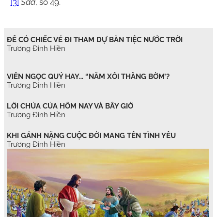
[3]
Sđd
, số 49.
ĐỂ CÓ CHIẾC VÉ ĐI THAM DỰ BÀN TIỆC NƯỚC TRỜI
Trương Đình Hiền
VIÊN NGỌC QUÝ HAY… “NẮM XÔI THẰNG BỜM’?
Trương Đình Hiền
LỜI CHÚA CỦA HÔM NAY VÀ BÂY GIỜ
Trương Đình Hiền
KHI GÁNH NẶNG CUỘC ĐỜI MANG TÊN TÌNH YÊU
Trương Đình Hiền