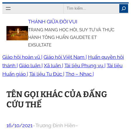
Chuyển
Search
đến
THÁNH GIỮA ĐỜI VUI
phần
TRANG MẠNG HỌC HỎI, SUY TƯ VÀ THỰC
nội
HÀNH TÔNG HUẤN GAUDETE ET
dung
EXSULTATE
Giáo hội hoàn vũ |
Giáo hội Việt Nam |
Huấn quyền hội
thánh |
Giáo luận |
Xã luận |
Tài liệu Phụng vụ |
Tài liệu
Huấn giáo |
Tài liệu Tu Đức |
Thơ – Nhạc |
TÊN GỌI KHÁC CỦA ĐẤNG
CỨU THẾ
16/10/2021
–
Trương Đình Hiền
–