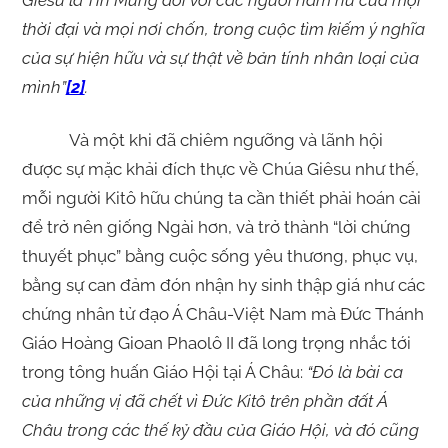
Giêsu là Tin Mừng đối với các người nam nữ của mọi
thời đại và mọi nơi chốn, trong cuộc tìm kiếm ý nghĩa
của sự hiện hữu và sự thật về bản tính nhân loại của
mình”
[2]
.
Và một khi đã chiêm ngưỡng và lãnh hội
được sự mặc khải đích thực về Chúa Giêsu như thế,
mỗi người Kitô hữu chúng ta cần thiết phải hoán cải
để trở nên giống Ngài hơn, và trở thành “lời chứng
thuyết phục” bằng cuộc sống yêu thương, phục vụ,
bằng sự can đảm đón nhận hy sinh thập giá như các
chứng nhân tử đạo Á Châu-Việt Nam mà Đức Thánh
Giáo Hoàng Gioan Phaolô II đã long trọng nhắc tới
trong tông huấn Giáo Hội tại Á Châu:
“Đó là bài ca
của những vị đã chết vì Đức Kitô trên phần đất Á
Châu trong các thế kỷ đầu của Giáo Hội, và đó cũng