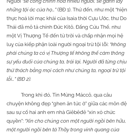
Người
“sẽ công chính hoá nhiều người, sẽ gánh lấy
những tội ác của họ…”
(BĐ 1). Thứ đến, như một “hiện
thực hoá lời mạc khải của Isaia thời Cựu Ước, thư Do
Thái đã mô tả chính Đức Kitô, Đấng Cứu Thế, như
một Vị Thượng Tế đến từ trời và chấp nhận mọi hệ
luỵ của kiếp phận loài người ngoại trừ tội lỗi:
“không
phải chúng ta có vị Thượng tế không thể cảm thông
sự yếu đuối của chúng ta, trái lại, Người đã từng chịu
thử thách bằng mọi cách như chúng ta, ngoại trừ tội
lỗi…” (BĐ 2).
Trong khi đó, Tin Mừng Máccô, qua câu
chuyện không đẹp “ghen ăn tức ở” giữa các môn đệ
sau sự cố hai anh em nhà Giêbêđê “xin xỏ chức
quyền”:
“Xin cho chúng con một người ngồi bên hữu,
một người ngồi bên tả Thầy trong vinh quang của