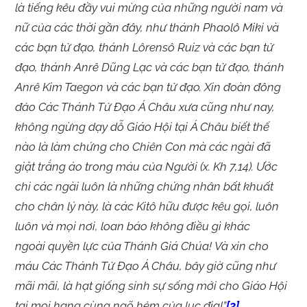
là tiếng kêu đầy vui mừng của những người nam và
nữ của các thời gần đây, như thánh Phaolô Miki và
các bạn tử đạo, thánh Lôrensô Ruiz và các bạn tử
đạo, thánh Anrê Dũng Lạc và các bạn tử đạo, thánh
Anrê Kim Taegon và các bạn tử đạo. Xin đoàn đông
đảo Các Thánh Tử Đạo Á Châu xưa cũng như nay,
không ngừng dạy dỗ Giáo Hội tại Á Châu biết thế
nào là làm chứng cho Chiên Con mà các ngài đã
giặt trắng áo trong máu của Người (x. Kh 7,14). Ước
chi các ngài luôn là những chứng nhân bất khuất
cho chân lý này, là các Kitô hữu được kêu gọi, luôn
luôn và mọi nơi, loan báo không điều gì khác
ngoài quyền lực của Thánh Giá Chúa! Và xin cho
máu Các Thánh Tử Đạo Á Châu, bây giờ cũng như
mãi mãi, là hạt giống sinh sự sống mới cho Giáo Hội
tại mọi hang cùng ngõ hẻm của lục địa!”
[3]
.