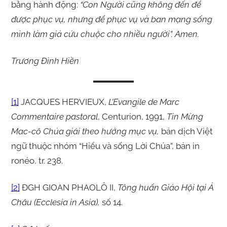
bằng hành động:
“Con Người cũng không đến để
được phục vụ, nhưng để phục vụ và ban mạng sống
mình làm giá cứu chuộc cho nhiều người”. Amen.
Trương Đình Hiền
[1]
JACQUES HERVIEUX,
L’Evangile de Marc
Commentaire pastoral
, Centurion, 1991,
Tin Mừng
Mac-cô Chúa giải theo hướng mục vụ,
bản dịch Việt
ngữ thuộc nhóm “Hiểu và sống Lời Chúa”, bản in
ronéo, tr. 238.
[2]
ĐGH GIOAN PHAOLÔ II,
Tông huấn Giáo Hội tại Á
Châu (Ecclesia in Asia),
số 14.