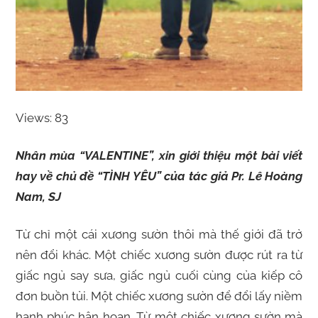
Views: 83
Nhân mùa “VALENTINE”, xin giới thiệu một bài viết
hay về chủ đề “TÌNH YÊU” của tác giả Pr. Lê Hoàng
Nam, SJ
Từ chỉ một cái xương sườn thôi mà thế giới đã trở
nên đổi khác. Một chiếc xương sườn được rút ra từ
giấc ngủ say sưa, giấc ngủ cuối cùng của kiếp cô
đơn buồn tủi. Một chiếc xương sườn để đổi lấy niềm
hạnh phúc hân hoan. Từ một chiếc xương sườn mà