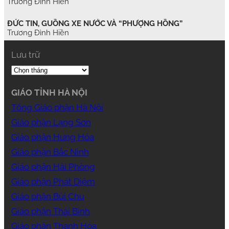
Trương Đình Hiền
ĐỨC TIN, GUỒNG XE NƯỚC VÀ “PHƯỢNG HỒNG”
Trương Đình Hiền
Lưu trữ
GIÁO TỈNH HÀ NỘI
Tổng Giáo phận Hà Nội
Giáo phận Lạng Sơn
Giáo phận Hưng Hóa
Giáo phận Bắc Ninh
Giáo phận Hải Phòng
Giáo phận Phát Diệm
Giáo phận Bùi Chu
Giáo phận Thái Bình
Giáo phận Thanh Hóa