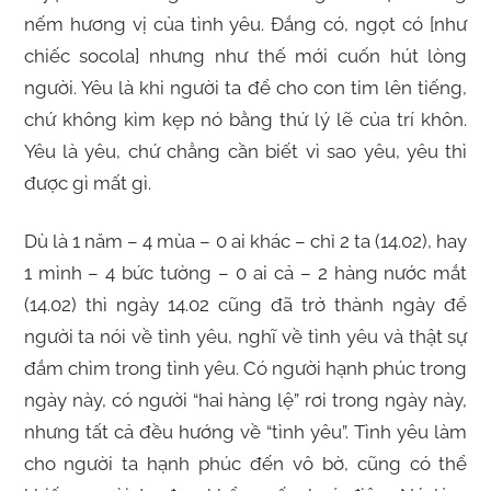
nếm hương vị của tình yêu. Đắng có, ngọt có [như
chiếc socola] nhưng như thế mới cuốn hút lòng
người. Yêu là khi người ta để cho con tim lên tiếng,
chứ không kìm kẹp nó bằng thứ lý lẽ của trí khôn.
Yêu là yêu, chứ chẳng cần biết vì sao yêu, yêu thì
được gì mất gì.
Dù là 1 năm – 4 mùa – 0 ai khác – chỉ 2 ta (14.02), hay
1 mình – 4 bức tường – 0 ai cả – 2 hàng nước mắt
(14.02) thì ngày 14.02 cũng đã trở thành ngày để
người ta nói về tình yêu, nghĩ về tình yêu và thật sự
đắm chìm trong tình yêu. Có người hạnh phúc trong
ngày này, có người “hai hàng lệ” rơi trong ngày này,
nhưng tất cả đều hướng về “tình yêu”. Tình yêu làm
cho người ta hạnh phúc đến vô bờ, cũng có thể