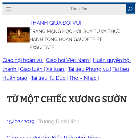
Chuyển
Search
đến
THÁNH GIỮA ĐỜI VUI
phần
TRANG MẠNG HỌC HỎI, SUY TƯ VÀ THỰC
nội
HÀNH TÔNG HUẤN GAUDETE ET
dung
EXSULTATE
Giáo hội hoàn vũ |
Giáo hội Việt Nam |
Huấn quyền hội
thánh |
Giáo luận |
Xã luận |
Tài liệu Phụng vụ |
Tài liệu
Huấn giáo |
Tài liệu Tu Đức |
Thơ – Nhạc |
TỪ MỘT CHIẾC XƯƠNG SƯỜN
15/02/2019
–
Trương Đình Hiền
–
Cảm nhận đức tin
, 
Kiến thức phổ thông