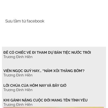
Sưu tầm từ facebook
ĐỂ CÓ CHIẾC VÉ ĐI THAM DỰ BÀN TIỆC NƯỚC TRỜI
Trương Đình Hiền
VIÊN NGỌC QUÝ HAY… “NẮM XÔI THẰNG BỜM’?
Trương Đình Hiền
LỜI CHÚA CỦA HÔM NAY VÀ BÂY GIỜ
Trương Đình Hiền
KHI GÁNH NẶNG CUỘC ĐỜI MANG TÊN TÌNH YÊU
Trương Đình Hiền