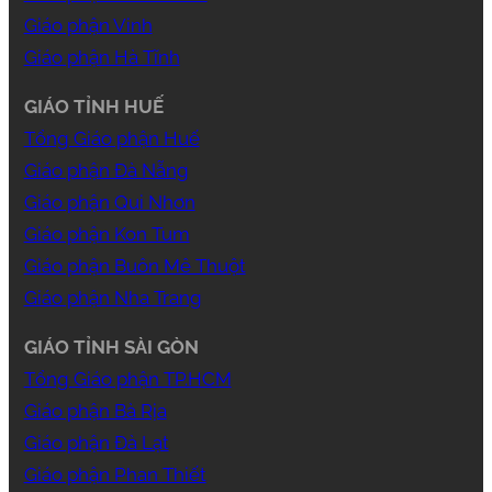
Giáo phận Vinh
Giáo phận Hà Tĩnh
GIÁO TỈNH HUẾ
Tổng Giáo phận Huế
Giáo phận Đà Nẵng
Giáo phận Qui Nhơn
Giáo phận Kon Tum
Giáo phận Buôn Mê Thuột
Giáo phận Nha Trang
GIÁO TỈNH SÀI GÒN
Tổng Giáo phận TP.HCM
Giáo phận Bà Rịa
Giáo phận Đà Lạt
Giáo phận Phan Thiết