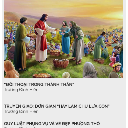
“ĐỐI THOẠI TRONG THÁNH THẦN”
Trương Đình Hiền
TRUYỀN GIÁO: ĐƠN GIẢN “HÃY LÀM CHÚ LỪA CON”
Trương Đình Hiền
QUY LUẬT PHỤNG VỤ VÀ VẺ ĐẸP PHƯỢNG THỜ