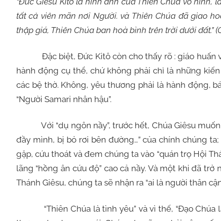
“Đức Giêsu Kitô là hình ảnh của Thiên Chúa vô hình, là
tất cả viên mãn nơi Người. và Thiên Chúa đã giao h
thập giá, Thiên Chúa ban hoà bình trên trời dưới đất.” (C
Đặc biệt, Đức Kitô còn cho thấy rõ : giáo huấn về
hành động cụ thể, chứ không phải chỉ là những kiến
các bệ thờ. Không, yêu thương phải là hành động, b
“Người Samari nhân hậu”.
Với “dụ ngôn nầy”, trước hết, Chúa Giêsu muốn chún
đầy mình, bị bỏ rơi bên đường…” của chính chúng ta;
gặp, cứu thoát và đem chúng ta vào “quán trọ Hội Th
lãng “hồng ân cứu độ” cao cả nầy. Và một khi đã tr
Thánh Giêsu, chúng ta sẽ nhận ra “ai là người thân c
“Thiên Chúa là tình yêu” và vì thế, “Ðạo Chúa là 