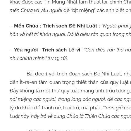
khác được các Tin Mừng Nhất lãm thuật lại, chính Chú
mến Chúa và yêu người
để “bịt miệng” các anh biệt ph
–
Mến Chúa : Trích sách Đệ Nhị Luật
:
“Ngươi phải 
hồn và hết trí khôn ngươi. Đó là điều răn quan trọng nh
–
Yêu người : Trích sách Lê-vi
:
“Còn điều răn thứ ha
như chính mình.” (Lv 19,18).
Bài đọc 1 với trích đoạn sách Đệ Nhị Luật, nhà 
dân Ít-ra-en tầm quan trọng thiết thân của quy luật 
Đây không là một thứ quy luật mang tính trừu tượng,
nơi miệng các ngươi, trong lòng các ngươi, để các ngư
lý do khác để tránh né, loại trừ, mà phải
: “tuân giữ c
Luật này, hãy trở về cùng Chúa là Thiên Chúa các ngươi 