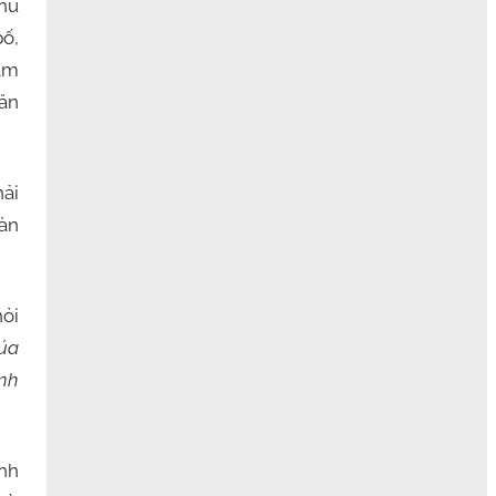
chủ
ố,
hẩm
ăn
ải
gàn
ỏi
úa
ính
nh