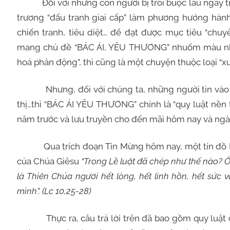
Đối với những con người bị trói buộc lâu ngày tro
trương “đấu tranh giai cấp” làm phương hướng hành
chiến tranh, tiêu diệt… để đạt được mục tiêu “chuy
mang chủ đề “BÁC ÁI, YÊU THƯƠNG” nhuốm màu nhân
hoá phản động”, thì cũng là một chuyện thuộc loại “xư
Nhưng, đối với chúng ta, những người tin vào Th
thị…thì “BÁC ÁI YÊU THƯƠNG” chính là “quy luật nền
năm trước và lưu truyền cho đến mãi hôm nay và ngà
Qua trích đoạn Tin Mừng hôm nay, một tín đồ Do Th
của Chúa Giêsu
“Trong Lề luật đã chép như thế nào? Ô
là Thiên Chúa ngươi hết lòng, hết linh hồn, hết sức
mình”. (Lc 10,25-28)
Thực ra, câu trả lời trên đã bao gồm quy luật 