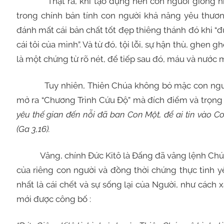
Thật ra, khi tạo dựng nên con người giống hình 
trong chính bản tính con người khả năng yêu thương
đánh mất cái bản chất tốt đẹp thiêng thánh đó khi “đứ
cái tôi của mình”. Và từ đó, tội lỗi, sự hận thù, ghen
là một chứng từ rõ nét, để tiếp sau đó, máu và nước m
Tuy nhiên, Thiên Chúa không bỏ mặc con người dướ
mở ra “Chương Trình Cứu Độ” mà đích điểm và trọng 
yêu thế gian đến nỗi đã ban Con Một, để ai tin vào C
(Ga 3,16).
Vâng, chính Đức Kitô là Đấng đã vâng lệnh Chúa Ch
của riêng con người và đồng thời chứng thực tình y
nhất là cái chết và sự sống lại của Người, như cách
mới được công bố :