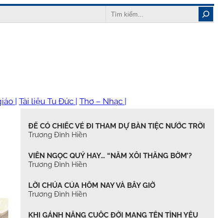
Search
iáo |
Tài liệu Tu Đức |
Thơ – Nhạc |
ĐỂ CÓ CHIẾC VÉ ĐI THAM DỰ BÀN TIỆC NƯỚC TRỜI
Trương Đình Hiền
VIÊN NGỌC QUÝ HAY… “NẮM XÔI THẰNG BỜM’?
Trương Đình Hiền
LỜI CHÚA CỦA HÔM NAY VÀ BÂY GIỜ
Trương Đình Hiền
KHI GÁNH NẶNG CUỘC ĐỜI MANG TÊN TÌNH YÊU