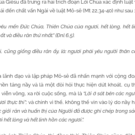
a Giêsu đã trưng ra hai trích đoạn Lời Chúa xác định luật
ái đến chất vấn Ngài về luật Mô-sê (Mt 22,34-40) như sau :
yêu mến Đức Chúa, Thiên Chúa của ngươi, hết lòng, hết l
ất và điều răn thứ nhất.”
(Đnl 6,5).
i, cũng giống điều răn ấy, là: ngươi phải yêu người thân 
lãnh đạo và lập pháp Mô-sê đã nhấn mạnh với cộng đo
nền tảng nầy và là một đòi hỏi thực hiện dứt khoát, cụ t
 viễn vông, xa rời cuộc sống, mà là
“Lời
ở sát bên các ngư
ơi thực thi”;
và chính vì thế, không thể vin vào lý do nầy 
ác giới răn và huấn thị của Người đã được ghi chép trong s
hết lòng và hết linh hồn các ngươi.”.