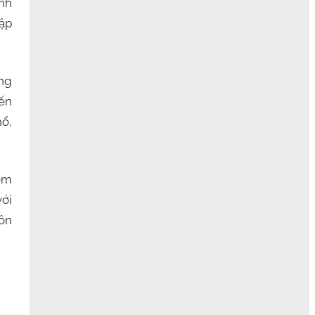
ính
hập
ng
iến
hổ,
ểm
với
uôn