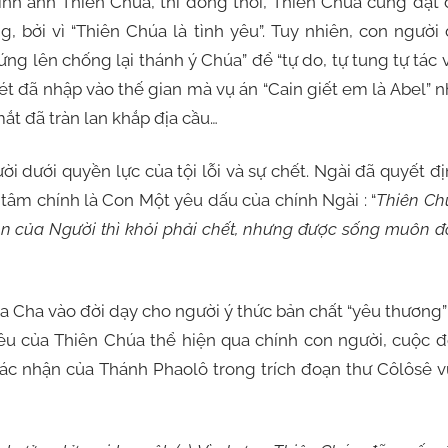
ảnh Thiên Chúa, thì đồng thời, Thiên Chúa cũng đặt 
, bởi vì “Thiên Chúa là tình yêu”. Tuy nhiên, con người
ng lên chống lại thánh ý Chúa” để “tự do, tự tung tự tác 
 ghét đã nhập vào thế gian mà vụ án “Cain giết em là Abel” 
ắt đã tràn lan khắp địa cầu…
i quyền lực của tội lỗi và sự chết. Ngài đã quyết đị
tâm chính là Con Một yêu dấu của chính Ngài : “
Thiên Ch
on của Người thì khỏi phải chết, nhưng được sống muôn đờ
a vào đời dạy cho người ý thức bản chất “yêu thương” 
êu của Thiên Chúa thể hiện qua chính con người, cuộc đ
 xác nhận của Thánh Phaolô trong trích đoạn thư Côlôsê 