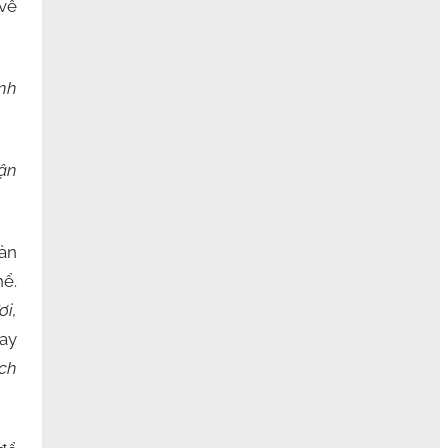
 về
inh
cận
àn
hể.
ơi,
hay
ách