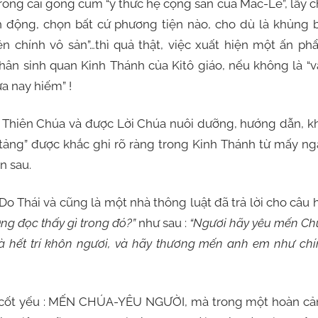
ng cái gông cùm “ý thức hệ cọng sản của Mác-Lê”, lấy 
 động, chọn bất cứ phương tiện nào, cho dù là khủng b
ên chính vô sản”…thì quả thật, việc xuất hiện một ấn p
 sinh quan Kinh Thánh của Kitô giáo, nếu không là “v
a nay hiếm” !
iên Chúa và được Lời Chúa nuôi dưỡng, hướng dẫn, kh
 tảng” được khắc ghi rõ ràng trong Kinh Thánh từ mấy n
n sau.
ái và cũng là một nhà thông luật đã trả lời cho câu h
ng đọc thấy gì trong đó?”
như sau :
“Ngươi hãy yêu mến Ch
 và hết trí khôn ngươi, và hãy thương mến anh em như ch
cốt yếu : MẾN CHÚA-YÊU NGƯỜI, mà trong một hoàn cả