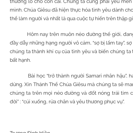
thương lo cho con cái. Chúng ta cũng phải yêu mến
mình. Chúa Giêsu đã hiện thực hóa tình yêu dành ch
thể làm người và nhất là qua cuộc tự hiến trên thập gi
Hôm nay trên muôn nẻo đường thế giới, đang có
đầy dẫy những hạng người vô cảm, “sợ bị lấm tay”, sợ 
chúng ta thành khí cụ của tình yêu và biến chúng ta
bất hạnh.
Bài học “trở thành người Samari nhân hậu”, hay 
dừng. Xin Thánh Thể Chúa Giêsu mà chúng ta sẽ man
chúng ta trên mọi nẻo đường và đốt nóng trái tim c
đời” : “cúi xuống, rửa chân và yêu thương phục vụ”.
Trương Đình Hiền