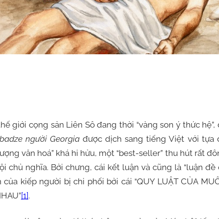
thế giới cọng sản Liên Sô đang thời “vàng son ý thức hệ”,
adze người Georgia
được dịch sang tiếng Việt với tựa
ng văn hoá” khá hi hửu, một “best-seller” thu hút rất đ
hội chủ nghĩa. Bởi chưng, cái kết luận và cũng là “luận đề
nh của kiếp người bị chi phối bởi cái “QUY LUẬT CỦA M
NHAU”
[1]
.