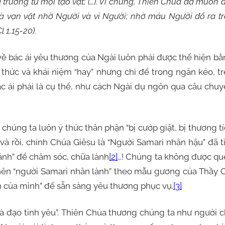
 trưởng tử mọi tạo vật; (…). Vì chưng, Thiên Chúa đã muốn 
oà vạn vật nhờ Người và vì Người; nhờ máu Người đổ ra t
l 1,15-20).
 bác ái yêu thương của Ngài luôn phải được thể hiện b
 thức và khái niệm “hay” nhưng chỉ để trong ngăn kéo, t
ác ái phải là cụ thể, như cách Ngài dụ ngôn qua câu chu
g ta luôn ý thức thân phận “bị cướp giật, bị thương t
 và rồi, chính Chúa Giêsu là “Người Samari nhân hậu” đã 
ánh” để chăm sóc, chữa lành
[2]
…! Chúng ta không được qu
ở nên “người Samari nhân lành” theo mẫu gương của Thầy 
ận của mình” để sẵn sàng yêu thương phục vụ.
[3]
đạo tình yêu”. Thiên Chúa thương chúng ta như người c