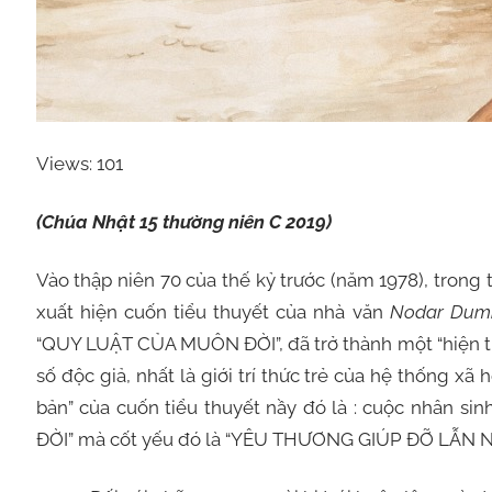
Views: 101
(Chúa Nhật 15 thường niên C 2019)
Vào thập niên 70 của thế kỷ trước (năm 1978), trong 
xuất hiện cuốn tiểu thuyết của nhà văn
Nodar Dumb
“QUY LUẬT CỦA MUÔN ĐỜI”, đã trở thành một “hiện tượ
số độc giả, nhất là giới trí thức trẻ của hệ thống xã 
bản” của cuốn tiểu thuyết nầy đó là : cuộc nhân si
ĐỜI” mà cốt yếu đó là “YÊU THƯƠNG GIÚP ĐỠ LẪN 