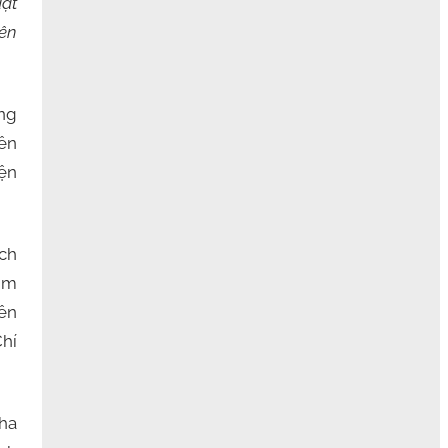
đặt
rên
ằng
rên
yện
ích
tìm
ên
Chí
ha