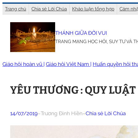
Chuyển
Trang chủ
Chia sẻ Lời Chúa
Khảo luận tổng hợp
Cảm nhậ
đến
phần
THÁNH GIỮA ĐỜI VUI
nội
TRANG MẠNG HỌC HỎI, SUY TƯ VÀ 
dung
Giáo hội hoàn vũ |
Giáo hội Việt Nam |
Huấn quyền hội th
YÊU THƯƠNG : QUY LUẬT
14/07/2019
–
Trương Đình Hiền
–
Chia sẻ Lời Chúa