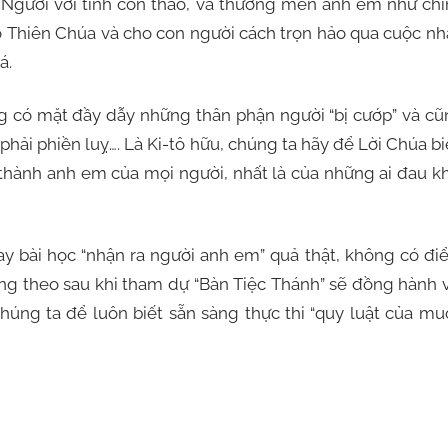
 Người với tình con thảo, và thương mến anh em như ch
o Thiên Chúa và cho con người cách trọn hảo qua cuộc n
á.
 mặt đầy dẫy những thân phận người “bị cướp” và cũ
phải phiền luỵ…. Là Ki-tô hữu, chúng ta hãy để Lời Chúa b
 thành anh em của mọi người, nhất là của những ai đau k
bài học “nhận ra người anh em” quả thật, không có đi
g theo sau khi tham dự “Bàn Tiệc Thánh” sẽ đồng hành 
húng ta để luôn biết sẵn sàng thực thi “quy luật của m