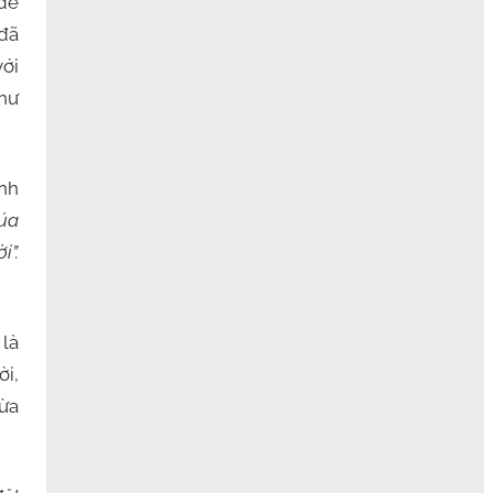
để
 đã
với
như
nh
úa
i”.
là
ời,
vừa