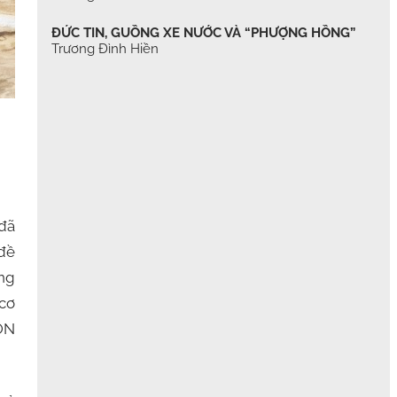
ĐỨC TIN, GUỒNG XE NƯỚC VÀ “PHƯỢNG HỒNG”
Trương Đình Hiền
 đã
 đề
ông
 cơ
UÔN