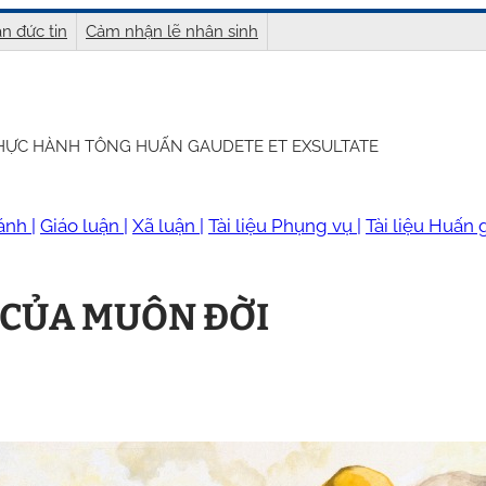
n đức tin
Cảm nhận lẽ nhân sinh
THỰC HÀNH TÔNG HUẤN GAUDETE ET EXSULTATE
ánh |
Giáo luận |
Xã luận |
Tài liệu Phụng vụ |
Tài liệu Huấn g
 CỦA MUÔN ĐỜI