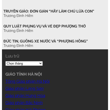
TRUYỀN GIÁO: ĐƠN GIẢN “HÃY LÀM CHÚ LỪA CON”
Trương Đình Hiền
QUY LUẬT PHỤNG VỤ VÀ VẺ ĐẸP PHƯỢNG THỜ
Trương Đình Hiền
ĐỨC TIN, GUỒNG XE NƯỚC VÀ “PHƯỢNG HỒNG”
Trương Đình Hiền
Lưu trữ
GIÁO TỈNH HÀ NỘI
Tổng Giáo phận Hà Nội
Giáo phận Lạng Sơn
Giáo phận Hưng Hóa
Giáo phận Bắc Ninh
Giáo phận Hải Phòng