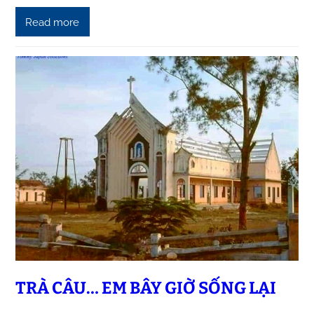
Read more
TRÀ CÂU… EM BÂY GIỜ SỐNG LẠI