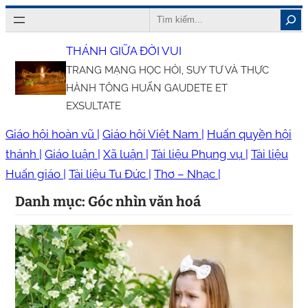
Chuyển
Search
đến
THÁNH GIỮA ĐỜI VUI
phần
TRANG MẠNG HỌC HỎI, SUY TƯ VÀ THỰC
nội
HÀNH TÔNG HUẤN GAUDETE ET
dung
EXSULTATE
Giáo hội hoàn vũ |
Giáo hội Việt Nam |
Huấn quyền hội
thánh |
Giáo luận |
Xã luận |
Tài liệu Phụng vụ |
Tài liệu
Huấn giáo |
Tài liệu Tu Đức |
Thơ – Nhạc |
Danh mục:
Góc nhìn văn hoá