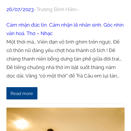
26/07/2023
–
Trương Đình Hiền
–
Cảm nhận đức tin
, 
Cảm nhận lẽ nhân sinh
, 
Góc nhìn
văn hoá
, 
Thơ – Nhạc
Một thời mà… Viên đạn vô tình ghim trên ngực, Để
cô thôn nữ đáng yêu chợt hóa thành cổ tích ! Để
chàng thanh niên bỗng dưng tàn phế giữa đời trai…
Để tiếng chuông nhà thờ im bặt suốt tháng năm
dọc dài, Vâng “có một thời” để Trà Câu em lụi tàn…
Read more