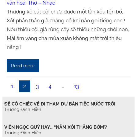
văn hoá
, 
Thơ – Nhạc
Thương kẻ cút côi chưa được một lần kêu tên bố,
Xót phận thân già chẳng có khi nào gọi tiếng con !
Nếu thiếu cội già rừng cây sẽ thiếu những chồi non,
Mái ấm vắng cha mùa xuân không mặt trời thiếu
nắng !
Read more
1
2
3
4
…
13
ĐỂ CÓ CHIẾC VÉ ĐI THAM DỰ BÀN TIỆC NƯỚC TRỜI
Trương Đình Hiền
VIÊN NGỌC QUÝ HAY… “NẮM XÔI THẰNG BỜM’?
Trương Đình Hiền