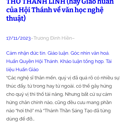
THỞ THÁNH LINH (hay Giáo huấn
của Hội Thánh về văn học nghệ
thuật)
17/11/2023
–
Trương Đình Hiền
–
Cảm nhận đức tin
, 
Giáo luận
, 
Góc nhìn văn hoá
, 
Huấn Quyền Hội Thánh
, 
Khảo luận tổng hợp
, 
Tài
liệu Huấn Giáo
“Các nghệ sĩ thân mến, quý vị đã quá rõ có nhiều sự
thúc đẩy, từ trong hay từ ngoài, có thể gây hứng
cho quý vị thi thố tài năng. Nhưng bất cứ sự cảm
hứng chân chính nào, cũng đều cưu mang phần
nào “hơi thở” mà “Thánh Thần Sáng Tạo đã từng
dùng để đỡ…