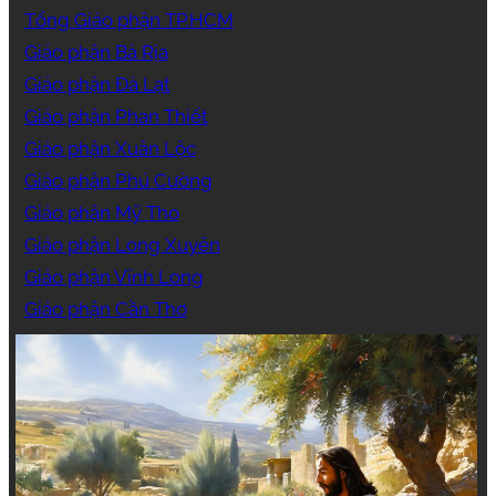
Tổng Giáo phận TP.HCM
Giáo phận Bà Rịa
Giáo phận Đà Lạt
Giáo phận Phan Thiết
Giáo phận Xuân Lộc
Giáo phận Phú Cường
Giáo phận Mỹ Tho
Giáo phận Long Xuyên
Giáo phận Vĩnh Long
Giáo phận Cần Thơ