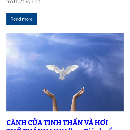
trò thương nhớ !
Read more
CÁNH CỬA TINH THẦN VÀ HƠI