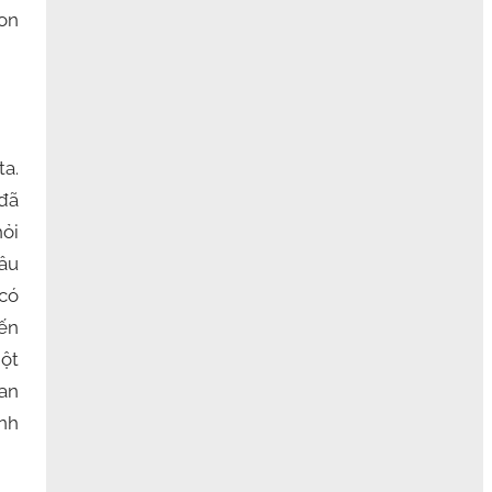
con
ta.
 đã
hỏi
Câu
 có
iến
một
can
nh