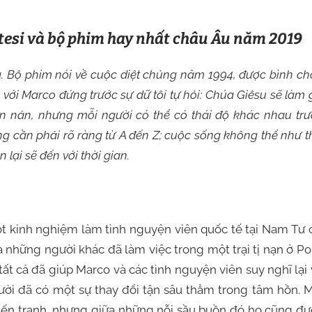
rtesi và bộ phim hay nhất châu Âu năm 2019
a. Bộ phim nói về cuộc diệt chủng năm 1994, được bình c
với Marco đứng trước sự dữ tôi tự hỏi: Chúa Giêsu sẽ làm 
hán nản, nhưng mỗi người có thể có thái độ khác nhau tr
 cần phải rõ ràng từ A đến Z; cuộc sống không thể như t
lại sẽ đến với thời gian.
t kinh nghiệm làm tình nguyện viên quốc tế tại Nam Tư 
à những người khác đã làm việc trong một trại tị nạn ở Po
ất cả đã giúp Marco và các tình nguyện viên suy nghĩ lại
gười đã có một sự thay đổi tận sâu thẳm trong tâm hồn. 
ến tranh, nhưng giữa những nỗi sầu buồn đó họ cũng đư