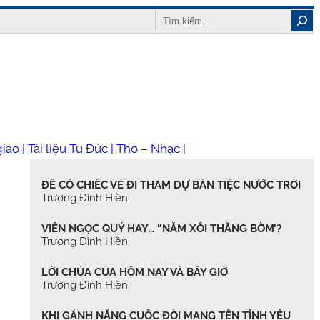
Search
iáo |
Tài liệu Tu Đức |
Thơ – Nhạc |
ĐỂ CÓ CHIẾC VÉ ĐI THAM DỰ BÀN TIỆC NƯỚC TRỜI
Trương Đình Hiền
VIÊN NGỌC QUÝ HAY… “NẮM XÔI THẰNG BỜM’?
Trương Đình Hiền
LỜI CHÚA CỦA HÔM NAY VÀ BÂY GIỜ
Trương Đình Hiền
KHI GÁNH NẶNG CUỘC ĐỜI MANG TÊN TÌNH YÊU