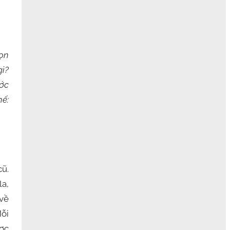
họn
gì?
ước
hế:
cũ.
la,
 về
Mỗi
ợc