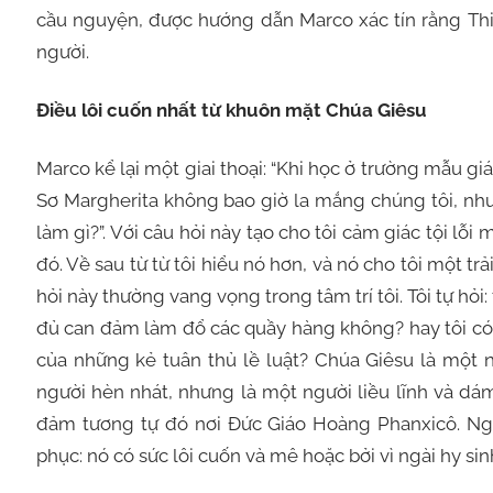
cầu nguyện, được hướng dẫn Marco xác tín rằng Thiê
người.
Điều lôi cuốn nhất từ khuôn mặt Chúa Giêsu
Marco kể lại một giai thoại: “Khi học ở trường mẫu giá
Sơ Margherita không bao giờ la mắng chúng tôi, nhưn
làm gì?”. Với câu hỏi này tạo cho tôi cảm giác tội lỗi
đó. Về sau từ từ tôi hiểu nó hơn, và nó cho tôi một t
hỏi này thường vang vọng trong tâm trí tôi. Tôi tự hỏi:
đủ can đảm làm đổ các quầy hàng không? hay tôi có 
của những kẻ tuân thủ lề luật? Chúa Giêsu là một n
người hèn nhát, nhưng là một người liều lĩnh và dám
đảm tương tự đó nơi Đức Giáo Hoàng Phanxicô. Ng
phục: nó có sức lôi cuốn và mê hoặc bởi vì ngài hy sin