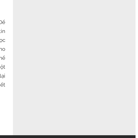
“Để
tin
học
cho
thể
một
lại
iết