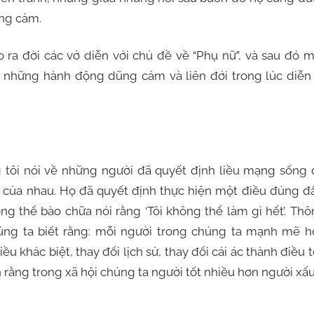
ũng cảm.
o ra đời các vở diễn với chủ đề về “Phụ nữ”, và sau đó 
 những hành động dũng cảm và liên đới trong lúc diễn 
g tôi nói về những người đã quyết định liều mạng sống
ù của nhau. Họ đã quyết định thực hiện một điều đúng đ
 thể bào chữa nói rằng ‘Tôi không thể làm gì hết’. Th
úng ta biết rằng: mỗi người trong chúng ta mạnh mẽ h
 khác biệt, thay đổi lịch sử, thay đổi cái ác thành điều t
n rằng trong xã hội chúng ta người tốt nhiều hơn người xấu