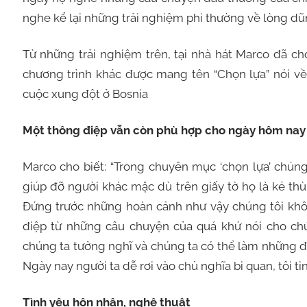
nghe kể lại những trải nghiệm phi thường về lòng d
Từ những trải nghiệm trên, tại nhà hát Marco đã ch
chương trình khác được mang tên “Chọn lựa” nói về
cuộc xung đột ở Bosnia
Một thông điệp vẫn còn phù hợp cho ngày hôm nay
Marco cho biết: “Trong chuyên mục ‘chọn lựa’ chún
giúp đỡ người khác mặc dù trên giấy tờ họ là kẻ th
Đứng trước những hoàn cảnh như vậy chúng tôi không
điệp từ những câu chuyện của quá khứ nói cho ch
chúng ta tưởng nghĩ và chúng ta có thể làm những điều
Ngày nay người ta dễ rơi vào chủ nghĩa bi quan, tôi ti
Tình yêu hôn nhân, nghệ thuật