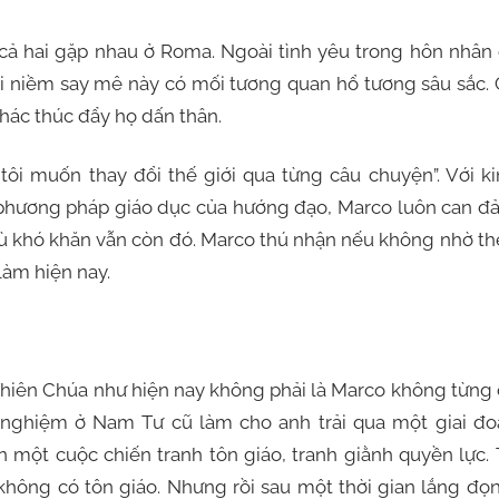
 cả hai gặp nhau ở Roma. Ngoài tình yêu trong hôn nhân
 niềm say mê này có mối tương quan hổ tương sâu sắc. 
hác thúc đẩy họ dấn thân.
ôi muốn thay đổi thế giới qua từng câu chuyện”. Với k
 phương pháp giáo dục của hướng đạo, Marco luôn can đ
dù khó khăn vẫn còn đó. Marco thú nhận nếu không nhờ t
àm hiện nay.
 Thiên Chúa như hiện nay không phải là Marco không từng
h nghiệm ở Nam Tư cũ làm cho anh trải qua một giai đo
n một cuộc chiến tranh tôn giáo, tranh giằnh quyền lực.
hông có tôn giáo. Nhưng rồi sau một thời gian lắng đọ