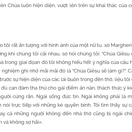
n Chúa luôn hiện diện, vượt lên trên sự khai thác của 
o tôi rất ấn tượng với hình ảnh của một nữ tu, sơ Margheri
g khi chúng tôi cãi nhau, sơ hỏi chúng tôi: “Chúa Giêsu
 mà trong giai đọan đó tôi không hiểu hết ý nghĩa của câu 
rải nghiệm ghi nhớ mãi mãi đó là “Chúa Giêsu sẽ làm gì?”. 
 trước sự hiện diện của các lái buôn trong đền thờ, liệu tôi
đủ can đảm tha thứ cho gái điếm ăn năn, thách thức ý k
gười cứng rắn, Ngài sống đức tin. Ngài không phải là 
 nói trực tiếp với những kẻ quyền bính. Tôi tìm thấy sự 
ay cả những người không đến nhà thờ cũng bị ngài chi
h và không sợ hãi».