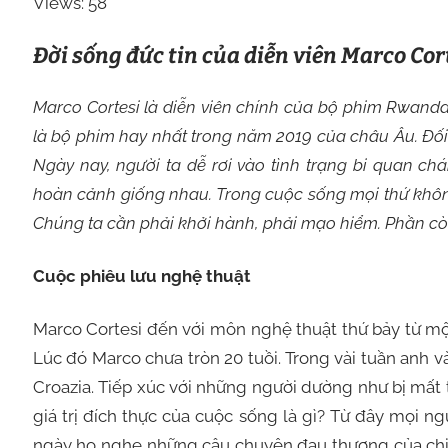
Views: 58
Đời sống đức tin của diễn viên Marco Co
Marco Cortesi là diễn viên chính của bộ phim Rwand
là bộ phim hay nhất trong năm 2019 của châu Âu. Đối 
Ngày nay, người ta dễ rơi vào tình trạng bi quan c
hoàn cảnh giống nhau. Trong cuộc sống mọi thứ không
Chúng ta cần phải khởi hành, phải mạo hiểm. Phần còn 
Cuộc phiêu lưu nghệ thuật
Marco Cortesi đến với môn nghệ thuật thứ bảy từ mộ
Lúc đó Marco chưa tròn 20 tuồi. Trong vài tuần anh v
Croazia. Tiếp xúc với những người dường như bị mất t
giá trị đích thực của cuộc sống là gì? Từ đây mọi n
ngày họ nghe những câu chuyện đau thương của chi