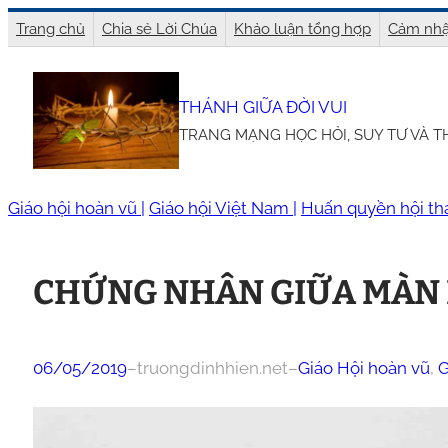
Chuyển
Trang chủ
Chia sẻ Lời Chúa
Khảo luận tổng hợp
Cảm nhậ
đến
phần
THÁNH GIỮA ĐỜI VUI
nội
TRANG MẠNG HỌC HỎI, SUY TƯ VÀ 
dung
Giáo hội hoàn vũ |
Giáo hội Việt Nam |
Huấn quyền hội th
CHỨNG NHÂN GIỮA MÀN 
06/05/2019
–
truongdinhhien.net
–
Giáo Hội hoàn vũ
, 
G