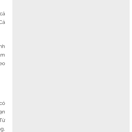
 cả
Cả
inh
ảm
heo
 có
ạn
 Từ
ng,