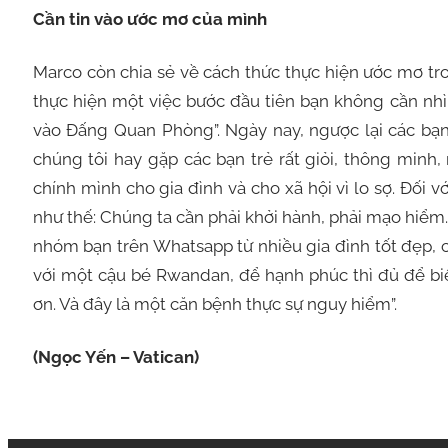
Cần tin vào ước mơ của mình
Marco còn chia sẻ về cách thức thực hiện ước mơ tro
thực hiện một việc bước đầu tiên bạn không cần nhìn
vào Đấng Quan Phòng”. Ngày nay, ngược lại các bạn 
chúng tôi hay gặp các bạn trẻ rất giỏi, thông min
chính mình cho gia đình và cho xã hội vì lo sợ. Đối 
như thế: Chúng ta cần phải khởi hành, phải mạo hiểm. 
nhóm bạn trên Whatsapp từ nhiều gia đình tốt đẹp, c
với một cậu bé Rwandan, để hạnh phúc thì đủ để bi
ơn. Và đây là một căn bệnh thực sự nguy hiểm”.
(Ngọc Yến – Vatican)