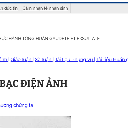
n đức tin
Cảm nhận lẽ nhân sinh
THỰC HÀNH TÔNG HUẤN GAUDETE ET EXSULTATE
ánh |
Giáo luận |
Xã luận |
Tài liệu Phụng vụ |
Tài liệu Huấn g
BẠC ĐIỆN ẢNH
ương chứng tá