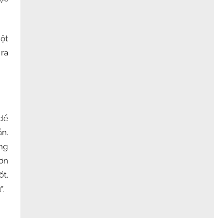
một
ra
 để
ắn.
ông
ơn
ốt.
”.