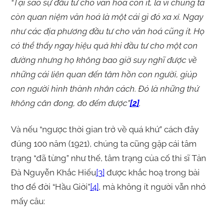
“
Tại sao sự đầu tư cho văn hoá còn ít, là vì chúng ta
còn quan niệm văn hoá là một cái gì đó xa xỉ. Ngay
như các địa phương đầu tư cho văn hoá cũng ít. Họ
có thể thấy ngay hiệu quả khi đầu tư cho một con
đường nhưng họ không bao giờ suy nghĩ được về
những cái liên quan đến tâm hồn con người, giúp
con người hình thành nhân cách. Đó là những thứ
không cân đong, đo đếm được”
[2]
.
Và nếu “ngược thời gian trở về quá khứ” cách đây
đúng 100 năm (1921), chúng ta cũng gặp cái tâm
trạng “đã từng” như thế, tâm trạng của cố thi sĩ Tản
Đà Nguyễn Khắc Hiếu
[3]
được khắc hoạ trong bài
thơ để đời “Hầu Giời”
[4]
, mà không ít người vẫn nhớ
mấy câu: