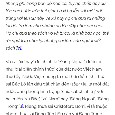
không ghi trong bản đồ nào cả, tuy họ chép đầy đủ
tên các nước trên thế giới. Là vì họ lẫn với một nơi
trùng với tên xứ này. Về xứ này họ chỉ đưa ra những
lời dối trá làm cho những ai đến đây phải phì cười.
Họ chỉ dựa theo sách vở và tự coi là nhà bác học, thế
rồi người ta nhai lại những sai lầm của người viết
sách”
[7]
.
Và cái “xứ này” đó chính là “Đàng Ngoài”, được coi
như “đại diện chính thức” của đất nước Việt Nam
thuở ấy: Nước Việt chúng ta mà thời điểm khi thừa
sai Đắc Lộ lần đầu đặt chân đến (1624) lại là một đất
nước đang trong tình trạng “chia cắt chính trị” với
hai miền “xứ Bắc”, “xứ Nam” hay “Đàng Ngoài”, “Đàng
Trong”
[8]
. Riêng thừa sai Cristoforo Borri, vì là thuộc
nhóm thừa sai Dòng Tên tiếp cận với Đàng Trong