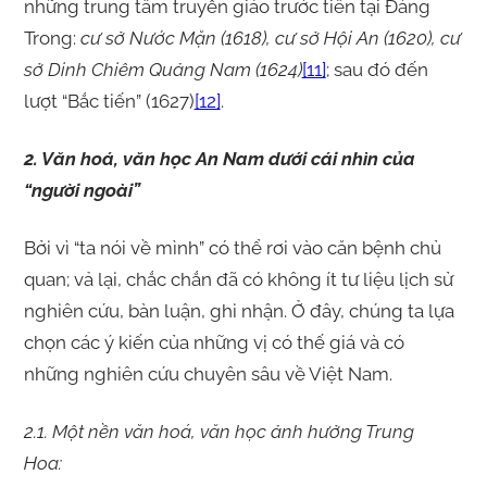
những trung tâm truyền giáo trước tiên tại Đàng
Trong:
cư sở Nước Mặn (1618), cư sở Hội An (1620), cư
sở Dinh Chiêm Quảng Nam (1624)
[11]
; sau đó đến
lượt “Bắc tiến” (1627)
[12]
.
2. Văn hoá, văn học An Nam dưới cái nhìn của
“người ngoài”
Bởi vì “ta nói về mình” có thể rơi vào căn bệnh chủ
quan; vả lại, chắc chắn đã có không ít tư liệu lịch sử
nghiên cứu, bàn luận, ghi nhận. Ở đây, chúng ta lựa
chọn các ý kiến của những vị có thế giá và có
những nghiên cứu chuyên sâu về Việt Nam.
2.1. Một nền văn hoá, văn học ảnh hưởng Trung
Hoa: