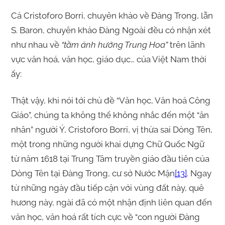
Cả Cristoforo Borri, chuyên khảo về Đàng Trong, lẫn
S. Baron, chuyên khảo Đàng Ngoài đều có nhận xét
như nhau về
“tầm ảnh hưởng Trung Hoa”
trên lãnh
vực văn hoá, văn học, giáo dục… của Việt Nam thời
ấy:
Thật vậy, khi nói tới chủ đề “Văn học, Văn hoá Công
Giáo”, chúng ta không thể không nhắc đến một “ân
nhân” người Ý, Cristoforo Borri, vị thừa sai Dòng Tên,
một trong những người khai dựng Chữ Quốc Ngữ
từ năm 1618 tại Trung Tâm truyền giáo đầu tiên của
Dòng Tên tại Đàng Trong, cư sở Nước Mặn
[13]
. Ngay
từ những ngày đầu tiếp cận với vùng đất này, quê
hương này, ngài đã có một nhận định liên quan đến
văn học, văn hoá rất tích cực về “con người Đàng