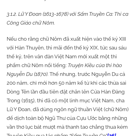
3.1.2. Lữ Y Đoan (1613-1678) với Sấm Truyền Ca: Thi ca
Công Giáo chữ Nôm.
Nếu cho rằng chữ Nôm đã xuất hiện vào thế kỷ XIII
với Hàn Thuyên, thì mãi đến thế kỷ XIX, tức sau sáu
thế kỷ, trên văn đàn Việt Nam mới xuất một thi
phẩm chữ Nôm nổi tiếng:
Truyện Kiều của thi hào
Nguyễn Du (1870)
. Thế nhưng, trước Nguyễn Du cả
200 năm, chỉ mới hơn 50 năm kể từ khi các thừa sai
Dòng Tên lần đầu tiên đặt chân lên Cửa Hàn Đàng
Trong (1615), thì đã có một linh mục Việt Nam, cha
Lữ Y Đoan, đã dùng ngôn ngữ thuần Việt (chữ Nôm)
để dịch toàn bộ Ngũ Thư của Cựu Ước bằng những
vần thơ lục bát mượt mà thanh tao chẳng thua kém
Truyện Kiều qua tác phẩm
“Sấm Truyền Ca”
[26]
.