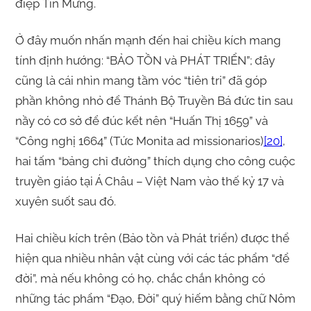
điệp Tin Mừng.
Ở đây muốn nhấn mạnh đến hai chiều kích mang
tính định hướng: “BẢO TỒN và PHÁT TRIỂN”; đây
cũng là cái nhìn mang tầm vóc “tiên tri” đã góp
phần không nhỏ để Thánh Bộ Truyền Bá đức tin sau
nầy có cơ sở để đúc kết nên “Huấn Thị 1659” và
“Công nghị 1664” (Tức Monita ad missionarios)
[20]
,
hai tấm “bảng chỉ đường” thích dụng cho công cuộc
truyền giáo tại Á Châu – Việt Nam vào thế kỷ 17 và
xuyên suốt sau đó.
Hai chiều kích trên (Bảo tồn và Phát triển) được thể
hiện qua nhiều nhân vật cùng với các tác phẩm “để
đời”, mà nếu không có họ, chắc chắn không có
những tác phẩm “Đạo, Đời” quý hiếm bằng chữ Nôm