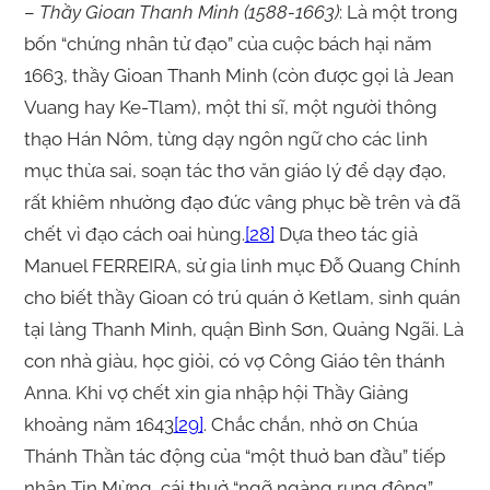
–
Thầy Gioan Thanh Minh (1588-1663)
: Là một trong
bốn “chứng nhân tử đạo” của cuộc bách hại năm
1663, thầy Gioan Thanh Minh (còn được gọi là Jean
Vuang hay Ke-Tlam), một thi sĩ, một người thông
thạo Hán Nôm, từng dạy ngôn ngữ cho các linh
mục thừa sai, soạn tác thơ văn giáo lý để dạy đạo,
rất khiêm nhường đạo đức vâng phục bề trên và đã
chết vì đạo cách oai hùng.
[28]
Dựa theo tác giả
Manuel FERREIRA, sử gia linh mục Đỗ Quang Chính
cho biết thầy Gioan có trú quán ở Ketlam, sinh quán
tại làng Thanh Minh, quận Bình Sơn, Quảng Ngãi. Là
con nhà giàu, học giỏi, có vợ Công Giáo tên thánh
Anna. Khi vợ chết xin gia nhập hội Thầy Giảng
khoảng năm 1643
[29]
. Chắc chắn, nhờ ơn Chúa
Thánh Thần tác động của “một thuở ban đầu” tiếp
nhận Tin Mừng, cái thuở “ngỡ ngàng rung động”