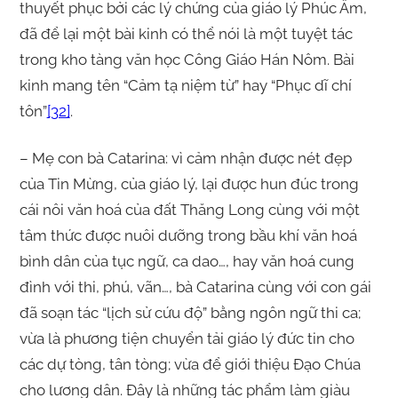
thuyết phục bởi các lý chứng của giáo lý Phúc Âm,
đã để lại một bài kinh có thể nói là một tuyệt tác
trong kho tàng văn học Công Giáo Hán Nôm. Bài
kinh mang tên “Cảm tạ niệm từ” hay “Phục dĩ chí
tôn”
[32]
.
– Mẹ con bà Catarina: vì cảm nhận được nét đẹp
của Tin Mừng, của giáo lý, lại được hun đúc trong
cái nôi văn hoá của đất Thăng Long cùng với một
tâm thức được nuôi dưỡng trong bầu khí văn hoá
bình dân của tục ngữ, ca dao…, hay văn hoá cung
đình với thi, phú, vãn…, bà Catarina cùng với con gái
đã soạn tác “lịch sử cứu độ” bằng ngôn ngữ thi ca;
vừa là phương tiện chuyển tải giáo lý đức tin cho
các dự tòng, tân tòng; vừa để giới thiệu Đạo Chúa
cho lương dân. Đây là những tác phẩm làm giàu