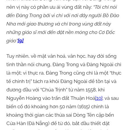
nên vị này có phần ưu ái vùng đất nầy:
“Tôi chỉ nói
đến Đàng Trong bởi vì chỉ với nơi đây người Bồ Đào
Nha mới giao thương và chỉ trong vùng đất này
những giáo sĩ mới đến đặt nền móng cho Cơ Đốc
giáo”
[9]
.
Tuy nhiên, về mặt văn hoá, văn học, hay đời sống
tinh thần nói chung, Đàng Trong và Đàng Ngoài chỉ
là một; vì thực ra, Đàng Trong cũng chỉ là một “thực
tế chính trị” tách ra khỏi Đàng Ngoài để tồn tại và
đương đầu với “Chúa Trịnh” từ năm 1558, khi
Nguyễn Hoàng vào trấn đất Thuận Hoá
[10]
; và sau
biến cố đó khoảng hơn 50 năm (1615) chính là
khoảng thời gian các thừa sai Dòng Tên cập bến
Cửa Hàn (Đà Nẵng) để từ đó, bắt đầu thiết đặt