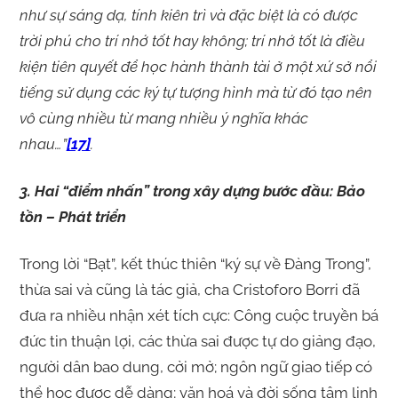
như sự sáng dạ, tính kiên trì và đặc biệt là có được
trời phú cho trí nhớ tốt hay không; trí nhớ tốt là điều
kiện tiên quyết để học hành thành tài ở một xứ sở nổi
tiếng sử dụng các ký tự tượng hình mà từ đó tạo nên
vô cùng nhiều từ mang nhiều ý nghĩa khác
nhau…”
[17]
.
3. Hai “điểm nhấn” trong xây dựng bước đầu: Bảo
tồn – Phát triển
Trong lời “Bạt”, kết thúc thiên “ký sự về Đàng Trong”,
thừa sai và cũng là tác giả, cha Cristoforo Borri đã
đưa ra nhiều nhận xét tích cực: Công cuộc truyền bá
đức tin thuận lợi, các thừa sai được tự do giảng đạo,
người dân bao dung, cởi mở; ngôn ngữ giao tiếp có
thể học được dễ dàng; văn hoá và đời sống tâm linh