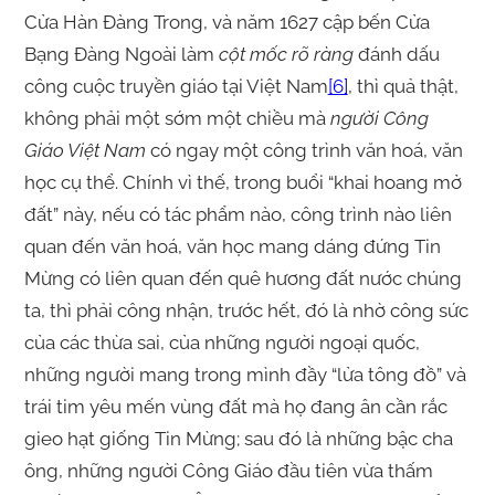
Cửa Hàn Đàng Trong, và năm 1627 cập bến Cửa
Bạng Đàng Ngoài làm
cột mốc rõ ràng
đánh dấu
công cuộc truyền giáo tại Việt Nam
[6]
, thì quả thật,
không phải một sớm một chiều mà
người Công
Giáo Việt Nam
có ngay một công trình văn hoá, văn
học cụ thể. Chính vì thế, trong buổi “khai hoang mở
đất” này, nếu có tác phẩm nào, công trình nào liên
quan đến văn hoá, văn học mang dáng đứng Tin
Mừng có liên quan đến quê hương đất nước chúng
ta, thì phải công nhận, trước hết, đó là nhờ công sức
của các thừa sai, của những người ngoại quốc,
những người mang trong mình đầy “lửa tông đồ” và
trái tim yêu mến vùng đất mà họ đang ân cần rắc
gieo hạt giống Tin Mừng; sau đó là những bậc cha
ông, những người Công Giáo đầu tiên vừa thấm