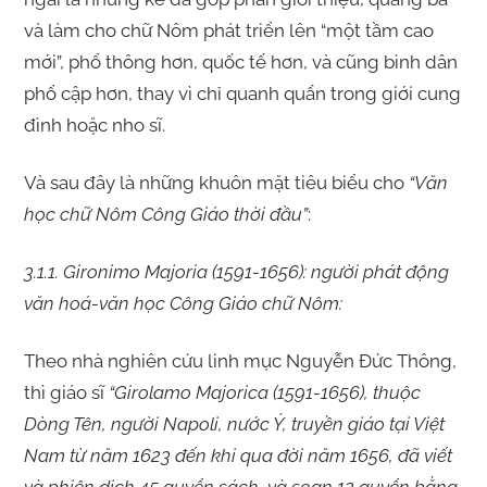
và làm cho chữ Nôm phát triển lên “một tầm cao
mới”, phổ thông hơn, quốc tế hơn, và cũng bình dân
phổ cập hơn, thay vì chỉ quanh quẩn trong giới cung
đình hoặc nho sĩ.
Và sau đây là những khuôn mặt tiêu biểu cho
“Văn
học chữ Nôm Công Giáo thời đầu”
:
3.1.1. Gironimo Majoria (1591-1656): người phát động
văn hoá-văn học Công Giáo chữ Nôm:
Theo nhà nghiên cứu linh mục Nguyễn Đức Thông,
thì giáo sĩ
“Girolamo Majorica (1591-1656), thuộc
Dòng Tên, người Napoli, nước Ý, truyền giáo tại Việt
Nam từ năm 1623 đến khi qua đời năm 1656, đã viết