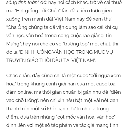
sông tinh thần”
đó; hay nói cách khác, trở về cái thuở
mà “Hạt giống Lời Chúa” lần đầu tiên được gieo
xuống trên mảnh đất Việt Nam này để xem thử
“Cha Ông chúng ta đã vận dụng làm sao cái khí cụ
văn học, văn hoá trong công cuộc rao giảng Tin
Mừng”; hay nói cho có vẻ “trường lớp” một chút, thì
đó là “ĐỊNH HƯỚNG VĂN HỌC TRONG MỤC VỤ
TRUYỀN GIÁO THỜI ĐẦU TẠI VIỆT NAM”.
Chắc chắn, đây cũng chỉ là một cuộc “cỡi ngựa xem
hoa” trong khung cảnh giới hạn của một cuộc toạ
đàm online, mà thời gian chuẩn bị gần như để “điền
vào chỗ trống”, nên chỉ xin nêu bật một vài nét đan
thanh trên một số khía cạnh được cho là trọng
điểm, dựa trên những “cột mốc văn hoá, văn học”
dính liền với một số tác phẩm và tác giả mang tính