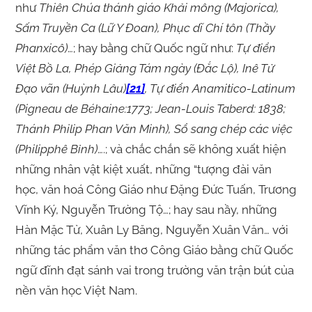
như
Thiên Chúa thánh giáo Khải mông (Majorica),
Sấm Truyền Ca (Lữ Y Đoan), Phục dĩ Chí tôn (Thầy
Phanxicô)
…; hay bằng chữ Quốc ngữ như:
Tự điển
Việt Bồ La, Phép Giảng Tám ngày (Đắc Lộ), Inê Tử
Đạo vãn (Huỳnh Lâu)
[21]
, Tự điển Anamitico-Latinum
(Pigneau de Béhaine:1773; Jean-Louis Taberd: 1838;
Thánh Philip Phan Văn Minh), Sổ sang chép các việc
(Philipphê Bỉnh)
….; và chắc chắn sẽ không xuất hiện
những nhân vật kiệt xuất, những “tượng đài văn
học, văn hoá Công Giáo như Đặng Đức Tuấn, Trương
Vĩnh Ký, Nguyễn Trường Tộ…; hay sau nầy, những
Hàn Mặc Tử, Xuân Ly Băng, Nguyễn Xuân Văn… với
những tác phẩm văn thơ Công Giáo bằng chữ Quốc
ngữ đĩnh đạt sánh vai trong trường văn trận bút của
nền văn học Việt Nam.