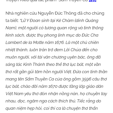
Nhà nghiên cứu Nguyễn Đức Thông đã cho chúng
ta biết:
“Lữ Y Đoan sinh tại Kẻ Chàm (dinh Quảng
Nam), một người có tương quan rộng và tinh thông
kinh sách, được thụ phong linh mục do Đức Cha
Lambert de la Motte năm 1676. Là một chủ chiên
nhiệt thành, luôn trăn trở đem Lời Chúa đến cho
muôn người, với tài văn chương uyên bác, ông đã
sáng tác Kinh Thánh theo thể thơ lục bát, một vần
thơ rất gần gũi tâm hồn người Việt. Đứa con tinh thần
mang tên Sấm Truyền Ca của ông gồm 3596 câu thơ
lục bát, chào đời năm 1670 được tầng lớp giáo dân
Việt Nam yêu thơ đón nhận nồng nàn, họ chuyền tay
nhau, đọc, ngâm nga cách thích thú. Tiếc rằng do
quan niệm hẹp hòi, coi thi ca là chuyện thơ thẩn