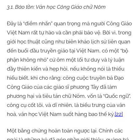
3.1. Bảo tồn: Văn học Công Giáo chữ Nôm
Đây là “điểm nhấn” quan trọng mà người Công Giáo
Việt Nam rất tự hào và cần phải bảo vệ. Bởi vì, trong
giới học thuật cũng như biên khảo lịch sử liên quan
đến buổi đầu truyền giáo tại Việt Nam, có một “bộ
phận không nhỏ” cứ ôm một lối tư duy và lý luận
đầy thiên kiến và hẹp hòi, nếu không nói là thiếu
hiểu biết, khi cho rằng: công cuộc truyền bá Đạo
Công Giáo của các giáo sĩ phương Tây đã làm
phương hại và tiêu tán chữ Nôm, vốn là “Quốc ngữ”,
công cụ cốt lõi, và dĩ nhiên, là biểu trưng của văn
hoá, văn học Việt Nam suốt hàng bao thế kỷ.
[22]
Một bằng chứng hoàn toàn ngược lại. Chính các
ngài là những kẻ đã góp phần giới thiệu, quảng bá