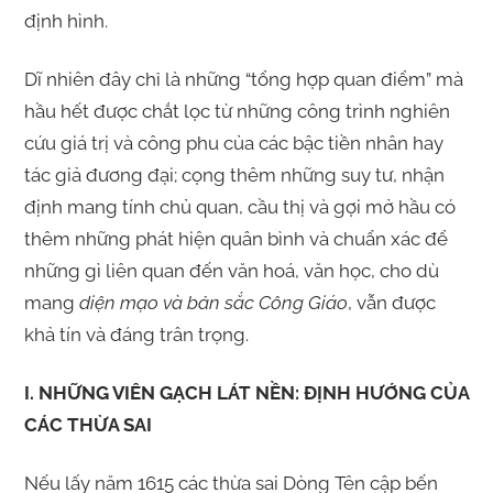
định hình.
Dĩ nhiên đây chỉ là những “tổng hợp quan điểm” mà
hầu hết được chắt lọc từ những công trình nghiên
cứu giá trị và công phu của các bậc tiền nhân hay
tác giả đương đại; cọng thêm những suy tư, nhận
định mang tính chủ quan, cầu thị và gợi mở hầu có
thêm những phát hiện quân bình và chuẩn xác để
những gì liên quan đến văn hoá, văn học, cho dù
mang
diện mạo và bản sắc Công Giáo
, vẫn được
khả tín và đáng trân trọng.
I. NHỮNG VIÊN GẠCH LÁT NỀN: ĐỊNH HƯỚNG CỦA
CÁC THỪA SAI
Nếu lấy năm 1615 các thừa sai Dòng Tên cập bến