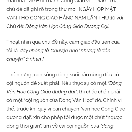
mái nhà “Mẹ Hội Thánh Công Giáo Việt Nam” mà
chủ đề đã ghi rõ trong thư mời: NGÀY HỌP MẶT
VĂN THƠ CÔNG GIÁO HẰNG NĂM LẦN THỨ 10 với
Chủ đề:
Dòng Văn Học Công Giáo Đương Đại.
Thoạt nhìn qua chủ đề nầy, cảm giác đầu tiên của
tôi là:
đây không là “chuyện nhỏ” nhưng là “lớn
chuyện” à nhen !
Thế nhưng, con sông dòng suối nào cũng đều có
cội nguồn để xuất phát. Nếu thực sự có một
“Dòng
Văn Học Công Giáo đương đại”
, thì chắc chắn phải
có một “cội nguồn của Dòng Văn Học” đó. Chính vì
thế, trước khi quý vị bàn chuyện “văn học Công Giáo
đương đại”, xin cho phép tôi được một chút “ngược
dòng thời gian”, tìm về cái cội nguồn của
“dòng