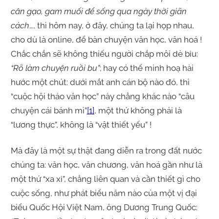
cân gạo, gam muối để sống qua ngày thời giãn
cách
…, thì hôm nay, ở đây, chúng ta lại họp nhau,
cho dù là online, để bàn chuyện văn học, văn hoá !
Chắc chắn sẽ không thiếu người chắp môi dè bỉu:
“Rõ làm chuyện ruồi bu”
; hay có thể minh hoạ hài
hước một chút: dưới mắt anh cán bộ nào đó, thì
“cuộc hội thảo văn học” này chẳng khác nào “câu
chuyện cái bánh mì”
[1]
, một thứ không phải là
“lương thực”, không là “vật thiết yếu” !
Mà đây là một sự thật đang diễn ra trong đất nước
chúng ta: văn học, văn chương, văn hoá gần như là
một thứ “xa xỉ”, chẳng liên quan và cần thiết gì cho
cuộc sống, như phát biểu năm nào của một vị đại
biểu Quốc Hội Việt Nam, ông Dương Trung Quốc: