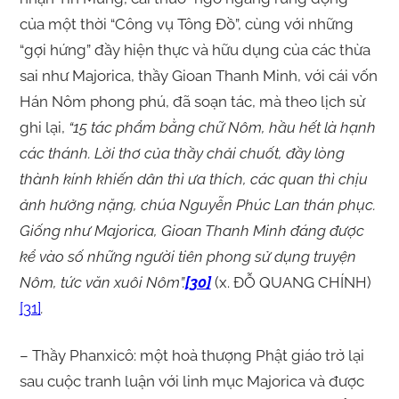
của một thời “Công vụ Tông Đồ”, cùng với những
“gợi hứng” đầy hiện thực và hữu dụng của các thừa
sai như Majorica, thầy Gioan Thanh Minh, với cái vốn
Hán Nôm phong phú, đã soạn tác, mà theo lịch sử
ghi lại,
“15 tác phẩm bằng chữ Nôm, hầu hết là hạnh
các thánh. Lời thơ của thầy chải chuốt, đầy lòng
thành kính khiến dân thì ưa thích, các quan thì chịu
ảnh hưởng nặng, chúa Nguyễn Phúc Lan thán phục.
Giống như Majorica, Gioan Thanh Minh đáng được
kể vào số những người tiên phong sử dụng truyện
Nôm, tức văn xuôi Nôm”.
[30]
(x. ĐỖ QUANG CHÍNH)
[31]
.
– Thầy Phanxicô: một hoà thượng Phật giáo trở lại
sau cuộc tranh luận với linh mục Majorica và được