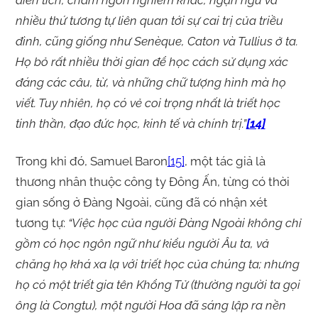
điển tích, châm ngôn nghiêm khắc, ngạn ngữ và
nhiều thứ tương tự liên quan tới sự cai trị của triều
đình, cũng giống như Senèque, Caton và Tullius ở ta.
Họ bỏ rất nhiều thời gian để học cách sử dụng xác
đáng các câu, từ, và những chữ tượng hình mà họ
viết. Tuy nhiên, họ có vẻ coi trọng nhất là triết học
tinh thần, đạo đức học, kinh tế và chính trị.”
[14]
Trong khi đó, Samuel Baron
[15]
, một tác giả là
thương nhân thuộc công ty Đông Ấn, từng có thời
gian sống ở Đàng Ngoài, cũng đã có nhận xét
tương tự:
“Việc học của người Đàng Ngoài không chỉ
gồm có học ngôn ngữ như kiểu người Âu ta, vả
chăng họ khá xa lạ với triết học của chúng ta; nhưng
họ có một triết gia tên Khổng Tử (thường người ta gọi
ông là Congtu), một người Hoa đã sáng lập ra nền