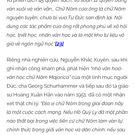
và phiên dịch 45 quyển sách, và soạn 12 quyển bằng
văn xuôi và văn vần… Chữ Nôm của ông là chữ Nôm
nguyên tuyền, chưa bị vua Tự Đức san định lại. Nội
dung các tác phẩm của ông rất phong phú về xã hội
học, triết học, nhân văn học và là một kho tư liệu vô
giá về ngôn ngữ học”
[23]
.
Riêng nhà nghiên cứu, Nguyễn Khắc Xuyên, sau khi
ghi nhận công khám phá, phát hiện
“nhà văn hoá-
văn học chữ Nôm Majorica”
của một linh mục người
Đức, cha Georg Schurhammer và tiếp sau đó là giáo
sư Hoàng Xuân Hãn vào năm 1951, đã có một nhận
xét thật chí lý:
“Địa vị chữ Nôm trong giai đoạn nầy
là một cuộc cách mạng. Nếu Hồ Quý Ly đã một phần
nào thất bại trong việc tiến cử chữ Nôm làm văn tự
chính thức trong giới văn học và dân chính; nếu sau