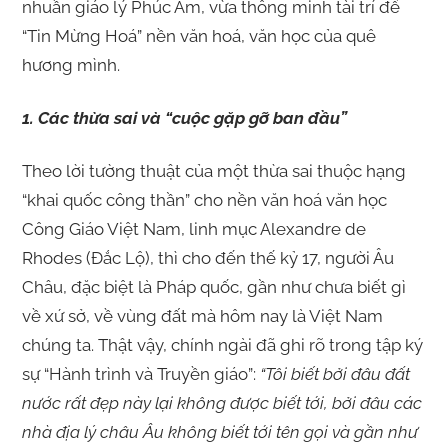
nhuần giáo lý Phúc Âm, vừa thông minh tài trí để
“Tin Mừng Hoá” nền văn hoá, văn học của quê
hương mình.
1. Các thừa sai và “cuộc gặp gỡ ban đầu”
Theo lời tường thuật của một thừa sai thuộc hạng
“khai quốc công thần” cho nền văn hoá văn học
Công Giáo Việt Nam, linh mục Alexandre de
Rhodes (Đắc Lộ), thì cho đến thế kỷ 17, người Âu
Châu, đặc biệt là Pháp quốc, gần như chưa biết gì
về xứ sở, về vùng đất mà hôm nay là Việt Nam
chúng ta. Thật vậy, chính ngài đã ghi rõ trong tập ký
sự “Hành trình và Truyền giáo”:
“Tôi biết bởi đâu đất
nước rất đẹp này lại không được biết tới, bởi đâu các
nhà địa lý châu Âu không biết tới tên gọi và gần như