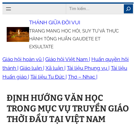
Chuyển
Search
đến
THÁNH GIỮA ĐỜI VUI
phần
TRANG MẠNG HỌC HỎI, SUY TƯ VÀ THỰC
nội
HÀNH TÔNG HUẤN GAUDETE ET
dung
EXSULTATE
Giáo hội hoàn vũ |
Giáo hội Việt Nam |
Huấn quyền hội
thánh |
Giáo luận |
Xã luận |
Tài liệu Phụng vụ |
Tài liệu
Huấn giáo |
Tài liệu Tu Đức |
Thơ – Nhạc |
ĐỊNH HƯỚNG VĂN HỌC
TRONG MỤC VỤ TRUYỀN GIÁO
THỜI ĐẦU TẠI VIỆT NAM