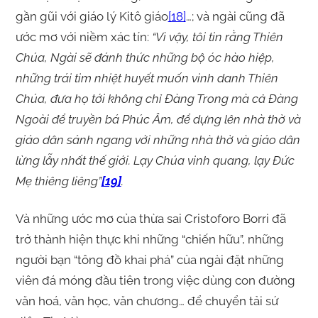
gần gũi với giáo lý Kitô giáo
[18]
…; và ngài cũng đã
ước mơ với niềm xác tín:
“Vì vậy, tôi tin rằng Thiên
Chúa, Ngài sẽ đánh thức những bộ óc hào hiệp,
những trái tim nhiệt huyết muốn vinh danh Thiên
Chúa, đưa họ tới không chỉ Đàng Trong mà cả Đàng
Ngoài để truyền bá Phúc Âm, để dựng lên nhà thờ và
giáo dân sánh ngang với những nhà thờ và giáo dân
lừng lẫy nhất thế giới. Lạy Chúa vinh quang, lạy Đức
Mẹ thiêng liêng”
[19]
.
Và những ước mơ của thừa sai Cristoforo Borri đã
trở thành hiện thực khi những “chiến hữu”, những
người bạn “tông đồ khai phá” của ngài đặt những
viên đá móng đầu tiên trong việc dùng con đường
văn hoá, văn học, văn chương… để chuyển tải sứ