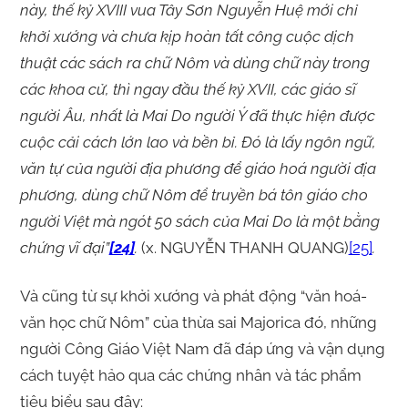
này, thế kỷ XVIII vua Tây Sơn Nguyễn Huệ mới chỉ
khởi xướng và chưa kịp hoàn tất công cuộc dịch
thuật các sách ra chữ Nôm và dùng chữ này trong
các khoa cử, thì ngay đầu thế kỷ XVII, các giáo sĩ
người Âu, nhất là Mai Do người Ý đã thực hiện được
cuộc cải cách lớn lao và bền bỉ. Đó là lấy ngôn ngữ,
văn tự của người địa phương để giáo hoá người địa
phương, dùng chữ Nôm để truyền bá tôn giáo cho
người Việt mà ngót 50 sách của Mai Do là một bằng
chứng vĩ đại”
[24]
.
(x. NGUYỄN THANH QUANG)
[25]
.
Và cũng từ sự khởi xướng và phát động “văn hoá-
văn học chữ Nôm” của thừa sai Majorica đó, những
người Công Giáo Việt Nam đã đáp ứng và vận dụng
cách tuyệt hảo qua các chứng nhân và tác phẩm
tiêu biểu sau đây: