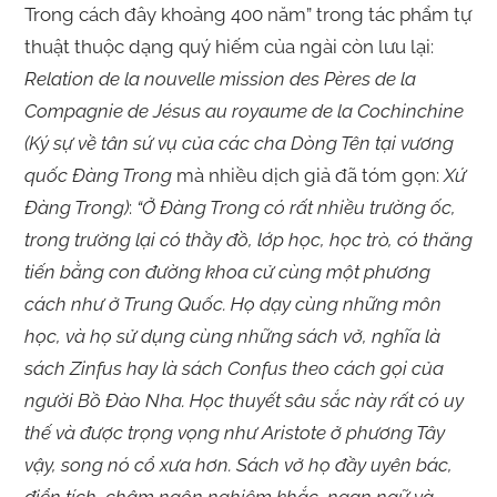
Trong cách đây khoảng 400 năm” trong tác phẩm tự
thuật thuộc dạng quý hiếm của ngài còn lưu lại:
Relation de la nouvelle mission des Pères de la
Compagnie de Jésus au royaume de la Cochinchine
(Ký sự về tân sứ vụ của các cha Dòng Tên tại vương
quốc Đàng Trong
mà nhiều dịch giả đã tóm gọn:
Xứ
Đàng Trong)
:
“Ở Đàng Trong có rất nhiều trường ốc,
trong trường lại có thầy đồ, lớp học, học trò, có thăng
tiến bằng con đường khoa cử cùng một phương
cách như ở Trung Quốc. Họ dạy cùng những môn
học, và họ sử dụng cùng những sách vở, nghĩa là
sách Zinfus hay là sách Confus theo cách gọi của
người Bồ Đào Nha. Học thuyết sâu sắc này rất có uy
thế và được trọng vọng như Aristote ở phương Tây
vậy, song nó cổ xưa hơn. Sách vở họ đầy uyên bác,