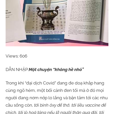
Views: 606
DẪN NHẬP:
Một chuyện “không hề nhỏ”
Trong khi “đại dịch Covid” đang đe doạ khắp hang
cùng ngõ hẻm, một bối cảnh đen tối mà ở đó mọi
người đang nơm nớp lo lắng và bận tâm tới các nhu
cầu sống còn,
tới bình ôxy để thở, tới liều vaccine để
chích, tới lò hoả táng nếu lỡ người thân qua đời, tới