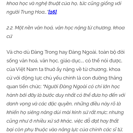
khoa học và nghệ thuật của họ, tức cũng giống với
người Trung Hoa…”
[16]
.
2.2. Một nền văn hoá, văn học nặng từ chương, khoa
cử
Và cho dù Đàng Trong hay Đàng Ngoài, toàn bộ đời
sống văn hoá, văn học, giáo dục…, có thể nói được,
của Việt Nam ta thuở ấy nặng về từ chương, khoa
cử với động lực chủ yếu chính là con đường thăng
quan tiến chức:
“Người Đàng Ngoài có chí lớn học
hành bởi đây là bước duy nhất có thể đưa họ đến với
danh vọng và các đặc quyền, những điều này rõ là
khiến họ siêng năng dùi mài kinh sử rất mực; nhưng
cũng như ở nhiều xứ sở khác, việc đỗ đạt hay thất
bại còn phụ thuộc vào năng lực của chính các sĩ tử,