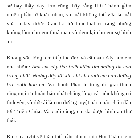
sứ hay thầy dạy. Em cũng thấy rằng Hội Thánh gồm
nhiều phần tử khác nhau, và mắt không thể vừa là mắt
vừa là tay được. Câu trả lời trên thật rõ ràng nhưng
không làm cho em thoả mãn và đem lại cho em sự bình
an.
Không sờn lòng, em tiếp tục đọc và câu sau đây làm em
nhẹ nhõm:
Anh em hãy tha thiết kiếm tìm những ơn cao
trọng nhất. Nhưng đây tôi xin chỉ cho anh em con đường
trổi vượt hơn cả
. Và thánh Phao-lô tông đồ giải thích
rằng mọi ơn hoàn hảo nhất chẳng là gì cả, nếu không có
tình yêu, và đức ái là con đường tuyệt hảo chắc chắn dẫn
tới Thiên Chúa. Và cuối cùng, em đã được bình an thư
thái.
Khi suy nghĩ về thân thể mầu nhiệm của Hội Thánh, em