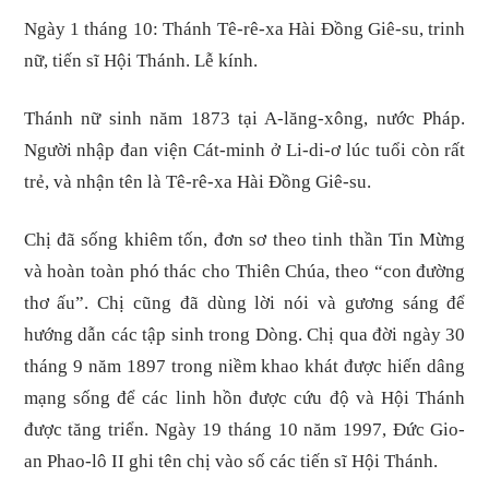
Ngày 1 tháng 10: Thánh Tê-rê-xa Hài Ðồng Giê-su, trinh
nữ, tiến sĩ Hội Thánh. Lễ kính.
Thánh nữ sinh năm 1873 tại A-lăng-xông, nước Pháp.
Người nhập đan viện Cát-minh ở Li-di-ơ lúc tuổi còn rất
trẻ, và nhận tên là Tê-rê-xa Hài Đồng Giê-su.
Chị đã sống khiêm tốn, đơn sơ theo tinh thần Tin Mừng
và hoàn toàn phó thác cho Thiên Chúa, theo “con đường
thơ ấu”. Chị cũng đã dùng lời nói và gương sáng để
hướng dẫn các tập sinh trong Dòng. Chị qua đời ngày 30
tháng 9 năm 1897 trong niềm khao khát được hiến dâng
mạng sống để các linh hồn được cứu độ và Hội Thánh
được tăng triển. Ngày 19 tháng 10 năm 1997, Đức Gio-
an Phao-lô II ghi tên chị vào số các tiến sĩ Hội Thánh.