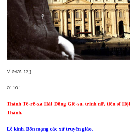
Views: 123
01.10 :
Thánh Tê-rê-xa Hài Ðồng Giê
-su, trinh nữ, tiến sĩ Hội
Thánh.
Lễ kính. Bổn mạng các xứ truyền giáo.