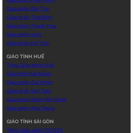
Giáo phận Bùi Chu
Giáo phận Thái Bình
Giáo phận Thanh Hóa
Giáo phận Vinh
Giáo phận Hà Tĩnh
GIÁO TỈNH HUẾ
Tổng Giáo phận Huế
Giáo phận Đà Nẵng
Giáo phận Qui Nhơn
Giáo phận Kon Tum
Giáo phận Buôn Mê Thuột
Giáo phận Nha Trang
GIÁO TỈNH SÀI GÒN
Tổng Giáo phận TP.HCM