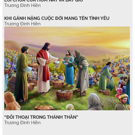
LỜI CHÚA CỦA HÔM NAY VÀ BÂY GIỜ
Trương Đình Hiền
KHI GÁNH NẶNG CUỘC ĐỜI MANG TÊN TÌNH YÊU
Trương Đình Hiền
“ĐỐI THOẠI TRONG THÁNH THẦN”
Trương Đình Hiền