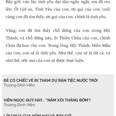
Bấy giờ, vào lúc tình yêu dạt dào ngây ngất, em đã reo
lên: Ôi Giê-su, Tình Yêu của con, ơn gọi của con, cuối
cùng con đã tìm thấy, ơn gọi của con, chính là tình yêu.
Vâng, con đã tìm thấy chỗ đứng của con trong Hội
Thánh, và chỗ đứng này, ôi Thiên Chúa của con, chính
Chúa đã ban cho con. Trong lòng Hội Thánh, Hiền Mẫu
của con, con sẽ là tình yêu. Như thế, con sẽ là tất cả, và
như thế, ước mơ của con sẽ được thực hiện.
ĐỂ CÓ CHIẾC VÉ ĐI THAM DỰ BÀN TIỆC NƯỚC TRỜI
Trương Đình Hiền
VIÊN NGỌC QUÝ HAY… “NẮM XÔI THẰNG BỜM’?
Trương Đình Hiền