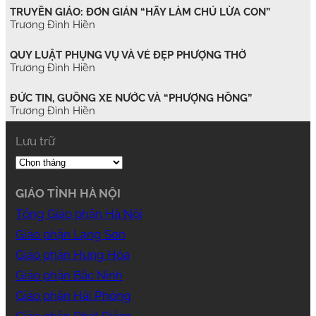
TRUYỀN GIÁO: ĐƠN GIẢN “HÃY LÀM CHÚ LỪA CON”
Trương Đình Hiền
QUY LUẬT PHỤNG VỤ VÀ VẺ ĐẸP PHƯỢNG THỜ
Trương Đình Hiền
ĐỨC TIN, GUỒNG XE NƯỚC VÀ “PHƯỢNG HỒNG”
Trương Đình Hiền
Lưu trữ
GIÁO TỈNH HÀ NỘI
Tổng Giáo phận Hà Nội
Giáo phận Lạng Sơn
Giáo phận Hưng Hóa
Giáo phận Bắc Ninh
Giáo phận Hải Phòng
Giáo phận Phát Diệm