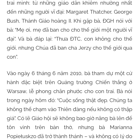
trai mình: từ những giáo dân khiêm nhường nhất
đến những người vĩ đại: Margaret Thatcher, George
Bush, Thánh Giáo hoàng II. Khi gặp bà, ĐGH nói với
bà: “Mẹ ơi, mẹ đã ban cho cho thế giới một người vĩ
đại”. Và bà đáp lại: “Thưa ĐTC, con không cho thế
giới, nhưng Chúa đã ban cha Jerzy cho thế giới qua
con”.
Vào ngày 6 tháng 6 năm 2010, bà tham dự một cử
hành đặc biệt trên Quảng trường Chiến thắng ở
Warsaw, lễ phong chân phước cho con trai. Bà nói
trong ngày hôm đó: “Cuộc sống thật đẹp. Chúng ta
không thể chạm vào Thiên đàng nếu không có thập
giá”. Có lẽ Giáo hội sẽ không bao giờ nâng bà lên để
tôn vinh trên bàn thờ, nhưng bà Marianna
Popiełuskzo đã trở thành thánh – và không có lý do