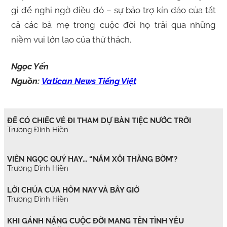
gì để nghi ngờ điều đó – sự bảo trợ kín đáo của tất
cả các bà mẹ trong cuộc đời họ trải qua những
niềm vui lớn lao của thử thách.
Ngọc Yến
Nguồn:
Vatican News Tiếng Việt
ĐỂ CÓ CHIẾC VÉ ĐI THAM DỰ BÀN TIỆC NƯỚC TRỜI
Trương Đình Hiền
VIÊN NGỌC QUÝ HAY… “NẮM XÔI THẰNG BỜM’?
Trương Đình Hiền
LỜI CHÚA CỦA HÔM NAY VÀ BÂY GIỜ
Trương Đình Hiền
KHI GÁNH NẶNG CUỘC ĐỜI MANG TÊN TÌNH YÊU