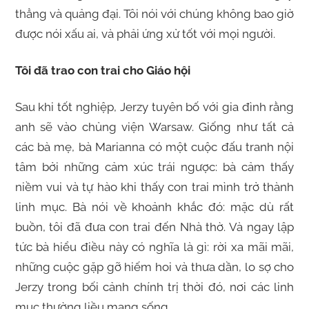
thẳng và quảng đại. Tôi nói với chúng không bao giờ
được nói xấu ai, và phải ứng xử tốt với mọi người.
Tôi đã trao con trai cho Giáo hội
Sau khi tốt nghiệp, Jerzy tuyên bố với gia đình rằng
anh sẽ vào chủng viện Warsaw. Giống như tất cả
các bà mẹ, bà Marianna có một cuộc đấu tranh nội
tâm bởi những cảm xúc trái ngược: bà cảm thấy
niềm vui và tự hào khi thấy con trai mình trở thành
linh mục. Bà nói về khoảnh khắc đó: mặc dù rất
buồn, tôi đã đưa con trai đến Nhà thờ. Và ngay lập
tức bà hiểu điều này có nghĩa là gì: rời xa mãi mãi,
những cuộc gặp gỡ hiếm hoi và thưa dần, lo sợ cho
Jerzy trong bối cảnh chính trị thời đó, nơi các linh
mục thường liều mạng sống.