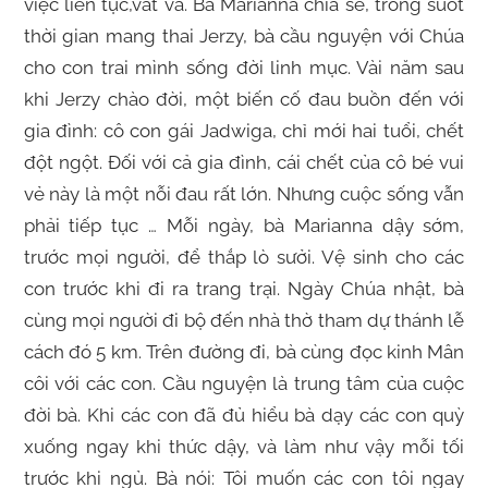
việc liên tục,vất vả. Bà Marianna chia sẻ, trong suốt
thời gian mang thai Jerzy, bà cầu nguyện với Chúa
cho con trai mình sống đời linh mục. Vài năm sau
khi Jerzy chào đời, một biến cố đau buồn đến với
gia đình: cô con gái Jadwiga, chỉ mới hai tuổi, chết
đột ngột. Đối với cả gia đình, cái chết của cô bé vui
vẻ này là một nỗi đau rất lớn. Nhưng cuộc sống vẫn
phải tiếp tục … Mỗi ngày, bà Marianna dậy sớm,
trước mọi người, để thắp lò sưởi. Vệ sinh cho các
con trước khi đi ra trang trại. Ngày Chúa nhật, bà
cùng mọi người đi bộ đến nhà thờ tham dự thánh lễ
cách đó 5 km. Trên đường đi, bà cùng đọc kinh Mân
côi với các con. Cầu nguyện là trung tâm của cuộc
đời bà. Khi các con đã đủ hiểu bà dạy các con quỳ
xuống ngay khi thức dậy, và làm như vậy mỗi tối
trước khi ngủ. Bà nói: Tôi muốn các con tôi ngay