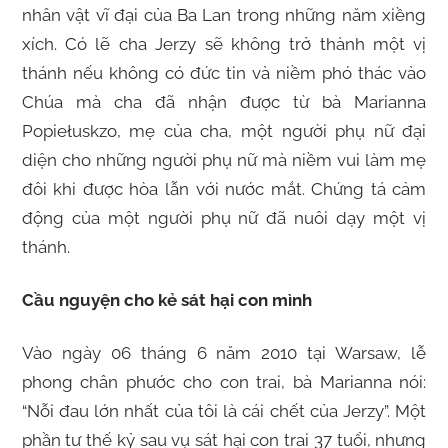
nhân vật vĩ đại của Ba Lan trong những năm xiềng
xích. Có lẽ cha Jerzy sẽ không trở thành một vị
thánh nếu không có đức tin và niềm phó thác vào
Chúa mà cha đã nhận được từ bà Marianna
Popiełuskzo, mẹ của cha, một người phụ nữ đại
diện cho những người phụ nữ mà niềm vui làm mẹ
đôi khi được hòa lẫn với nước mắt. Chứng tá cảm
động của một người phụ nữ đã nuôi dạy một vị
thánh.
Cầu nguyện cho kẻ sát hại con mình
Vào ngày 06 tháng 6 năm 2010 tại Warsaw, lễ
phong chân phước cho con trai, bà Marianna nói:
“Nỗi đau lớn nhất của tôi là cái chết của Jerzy”. Một
phần tư thế kỷ sau vụ sát hại con trai 37 tuổi, nhưng