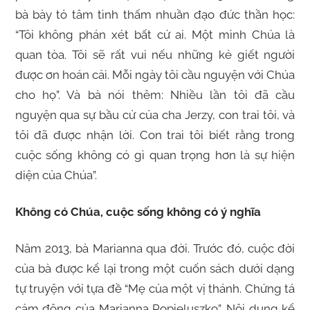
bà bày tỏ tâm tình thấm nhuần đạo đức thần học:
“Tôi không phán xét bất cứ ai. Một mình Chúa là
quan tòa. Tôi sẽ rất vui nếu những kẻ giết người
được ơn hoán cải. Mỗi ngày tôi cầu nguyện với Chúa
cho họ”. Và bà nói thêm: Nhiều lần tôi đã cầu
nguyện qua sự bầu cử của cha Jerzy, con trai tôi, và
tôi đã được nhận lời. Con trai tôi biết rằng trong
cuộc sống không có gì quan trọng hơn là sự hiện
diện của Chúa”.
Không có Chúa, cuộc sống không có ý nghĩa
Năm 2013, bà Marianna qua đời. Trước đó, cuộc đời
của bà được kể lại trong một cuốn sách dưới dạng
tự truyện với tựa đề “Mẹ của một vị thánh. Chứng tá
cảm động của Marianna Popieluszko”. Nội dung kể