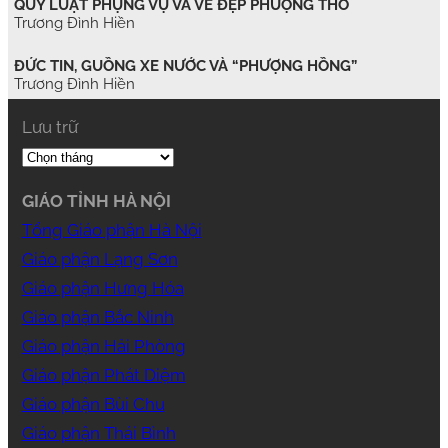
QUY LUẬT PHỤNG VỤ VÀ VẺ ĐẸP PHƯỢNG THỜ
Trương Đình Hiền
ĐỨC TIN, GUỒNG XE NƯỚC VÀ “PHƯỢNG HỒNG”
Trương Đình Hiền
Lưu trữ
GIÁO TỈNH HÀ NỘI
Tổng Giáo phận Hà Nội
Giáo phận Lạng Sơn
Giáo phận Hưng Hóa
Giáo phận Bắc Ninh
Giáo phận Hải Phòng
Giáo phận Phát Diệm
Giáo phận Bùi Chu
Giáo phận Thái Bình