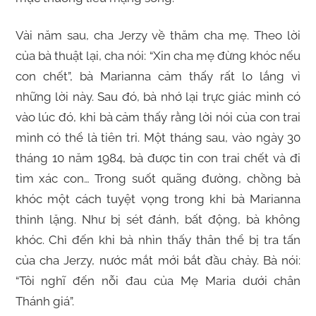
Vài năm sau, cha Jerzy về thăm cha mẹ. Theo lời
của bà thuật lại, cha nói: “Xin cha mẹ đừng khóc nếu
con chết”, bà Marianna cảm thấy rất lo lắng vì
những lời này. Sau đó, bà nhớ lại trực giác mình có
vào lúc đó, khi bà cảm thấy rằng lời nói của con trai
mình có thể là tiên tri. Một tháng sau, vào ngày 30
tháng 10 năm 1984, bà được tin con trai chết và đi
tìm xác con… Trong suốt quãng đường, chồng bà
khóc một cách tuyệt vọng trong khi bà Marianna
thinh lặng. Như bị sét đánh, bất động, bà không
khóc. Chỉ đến khi bà nhìn thấy thân thể bị tra tấn
của cha Jerzy, nước mắt mới bắt đầu chảy. Bà nói:
“Tôi nghĩ đến nỗi đau của Mẹ Maria dưới chân
Thánh giá”.