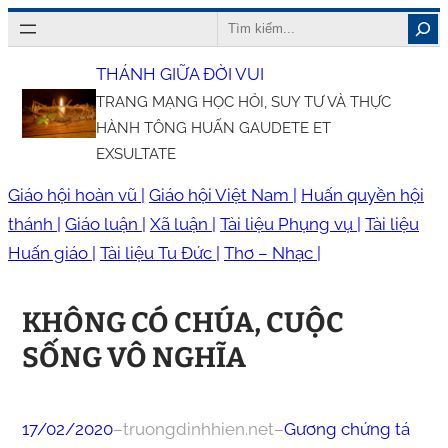
Chuyển
Search
đến
THÁNH GIỮA ĐỜI VUI
phần
TRANG MẠNG HỌC HỎI, SUY TƯ VÀ THỰC
nội
HÀNH TÔNG HUẤN GAUDETE ET
dung
EXSULTATE
Giáo hội hoàn vũ |
Giáo hội Việt Nam |
Huấn quyền hội
thánh |
Giáo luận |
Xã luận |
Tài liệu Phụng vụ |
Tài liệu
Huấn giáo |
Tài liệu Tu Đức |
Thơ – Nhạc |
KHÔNG CÓ CHÚA, CUỘC
SỐNG VÔ NGHĨA
17/02/2020
–
truongdinhhien.net
–
Gương chứng tá