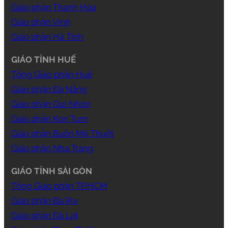
Giáo phận Thanh Hóa
Giáo phận Vinh
Giáo phận Hà Tĩnh
GIÁO TỈNH HUẾ
Tổng Giáo phận Huế
Giáo phận Đà Nẵng
Giáo phận Qui Nhơn
Giáo phận Kon Tum
Giáo phận Buôn Mê Thuột
Giáo phận Nha Trang
GIÁO TỈNH SÀI GÒN
Tổng Giáo phận TP.HCM
Giáo phận Bà Rịa
Giáo phận Đà Lạt