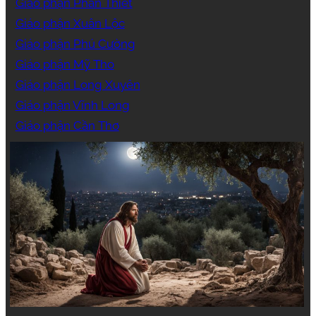
Giáo phận Phan Thiết
Giáo phận Xuân Lộc
Giáo phận Phú Cường
Giáo phận Mỹ Tho
Giáo phận Long Xuyên
Giáo phận Vĩnh Long
Giáo phận Cần Thơ