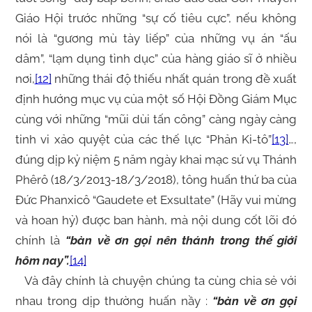
Giáo Hội trước những “sự cố tiêu cực”, nếu không
nói là “gương mù tày liếp” của những vụ án “ấu
dâm”, “lạm dụng tình dục” của hàng giáo sĩ ở nhiều
nơi,
[12]
những thái độ thiếu nhất quán trong đề xuất
định hướng mục vụ của một số Hội Đồng Giám Mục
cùng với những “mũi dùi tấn công” càng ngày càng
tinh vi xảo quyệt của các thế lực “Phản Ki-tô”
[13]
…,
đúng dịp kỷ niệm 5 năm ngày khai mạc sứ vụ Thánh
Phêrô (18/3/2013-18/3/2018), tông huấn thứ ba của
Đức Phanxicô “Gaudete et Exsultate” (Hãy vui mừng
và hoan hỷ) được ban hành, mà nội dung cốt lõi đó
chính là
“bàn về ơn gọi nên thánh trong thế giới
hôm nay”.
[14]
Và đây chính là chuyện chúng ta cùng chia sẻ với
nhau trong dịp thường huấn nầy :
“bàn về ơn gọi