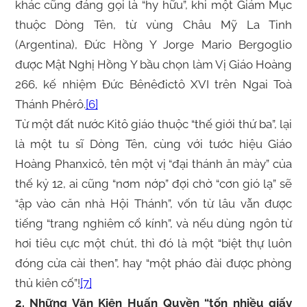
khác cũng đáng gọi là “hy hữu”, khi một Giám Mục
thuộc Dòng Tên, từ vùng Châu Mỹ La Tinh
(Argentina), Đức Hồng Y Jorge Mario Bergoglio
được Mật Nghị Hồng Y bầu chọn làm Vị Giáo Hoàng
266, kế nhiệm Đức Bênêđictô XVI trên Ngai Toà
Thánh Phêrô.
[6]
Từ một đất nước Kitô giáo thuộc “thế giới thứ ba”, lại
là một tu sĩ Dòng Tên, cùng với tước hiệu Giáo
Hoàng Phanxicô, tên một vị “đại thánh ăn mày” của
thế kỷ 12, ai cũng “nơm nớp” đợi chờ “cơn gió lạ” sẽ
“ập vào căn nhà Hội Thánh”, vốn từ lâu vẫn được
tiếng “trang nghiêm cổ kính”, và nếu dùng ngôn từ
hơi tiêu cực một chút, thì đó là một “biệt thự luôn
đóng cửa cài then”, hay “một pháo đài được phòng
thủ kiên cố”!
[7]
2. Những Văn Kiện Huấn Quyền “tốn nhiều giấy