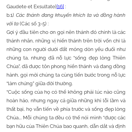
Gaudete et Exsultate)
[16]
:
b.1
). Các thánh đang khuyến khích ta và đồng hành
với ta
(Các số 3-5) :
Gợi ý đầu tiên cho ơn gọi nên thánh đó chính là các
thánh nhân, những vị hiển thánh trên trời vốn chỉ là
những con người dưới đất mỏng dòn yếu đuối như
chúng ta, nhưng đã nỗ lực “sống đẹp lòng Thiên
Chúa”, đã được tôn phong hiển thánh và đang đồng
hành, gọi mời chúng ta cùng tiến bước trong nỗ lực
“làm chứng” giữa đời thường.
“Cuộc sống của họ có thể không phải lúc nào cũng
hoàn hảo, nhưng ngay cả giữa những khi lỗi lầm và
thất bại, họ vẫn tiến về phía trước và sống đẹp lòng
Chúa…. Mỗi chúng ta đều có thể nói mình “được các
bạn hữu của Thiên Chúa bao quanh, dẫn dắt và định