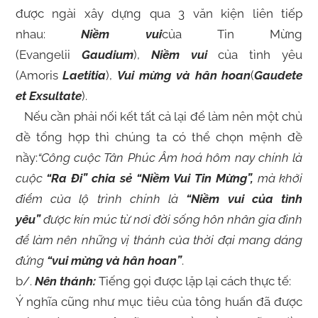
được ngài xây dựng qua 3 văn kiện liên tiếp
nhau:
Niềm vui
của Tin Mừng
(Evangelii
Gaudium
),
Niềm vui
của tình yêu
(Amoris
Laetitia
),
Vui mừng và hân hoan
(
Gaudete
et Exsultate
).
Nếu cần phải nối kết tất cả lại để làm nên một chủ
đề tổng hợp thì chúng ta có thể chọn mệnh đề
nầy:
“Công cuộc Tân Phúc Âm hoá hôm nay chính là
cuộc
“Ra Đi” chia sẻ “Niềm Vui Tin Mừng”,
mà khởi
điểm của lộ trình chính là
“Niềm vui của tình
yêu”
được kín múc từ nơi đời sống hôn nhân gia đình
để làm nên những vị thánh của thời đại mang dáng
đứng
“vui mừng và hân hoan”
.
b/.
Nên thánh:
Tiếng gọi được lặp lại cách thực tế:
Ý nghĩa cũng như mục tiêu của tông huấn đã được