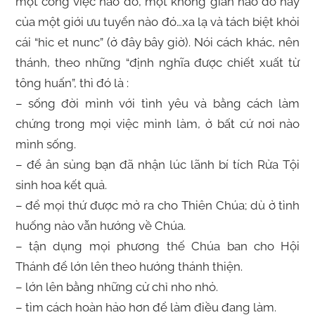
một công việc nào đó, một không gian nào đó hay
của một giới ưu tuyển nào đó…xa lạ và tách biệt khỏi
cái “hic et nunc” (ở đây bây giờ). Nói cách khác, nên
thánh, theo những “định nghĩa được chiết xuất từ
tông huấn”, thì đó là :
– sống đời mình với tình yêu và bằng cách làm
chứng trong mọi việc mình làm, ở bất cứ nơi nào
mình sống.
– để ân sủng bạn đã nhận lúc lãnh bí tích Rửa Tội
sinh hoa kết quả.
– để mọi thứ được mở ra cho Thiên Chúa; dù ở tình
huống nào vẫn hướng về Chúa.
– tận dụng mọi phương thế Chúa ban cho Hội
Thánh để lớn lên theo hướng thánh thiện.
– lớn lên bằng những cử chỉ nho nhỏ.
– tìm cách hoàn hảo hơn để làm điều đang làm.