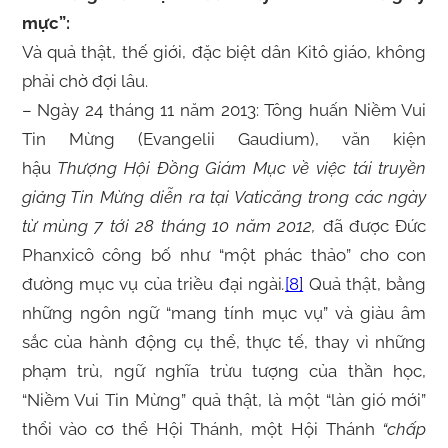
mực”:
Và quả thật, thế giới, đặc biệt dân Kitô giáo, không
phải chờ đợi lâu.
– Ngày 24 tháng 11 năm 2013: Tông huấn Niềm Vui
Tin Mừng (Evangelii Gaudium), văn kiện
hậu
Thượng Hội Đồng Giám Mục về việc tái truyền
giảng Tin Mừng diễn ra tại Vaticăng trong các ngày
từ mùng 7 tới 28 tháng 10 năm 2012,
đã được Đức
Phanxicô công bố như “một phác thảo” cho con
đường mục vụ của triều đại ngài
.
[8]
Quả thật, bằng
những ngôn ngữ “mang tính mục vụ” và giàu âm
sắc của hành động cụ thể, thực tế, thay vì những
phạm trù, ngữ nghĩa trừu tượng của thần học,
“Niềm Vui Tin Mừng” quả thật, là một “làn gió mới”
thổi vào cơ thể Hội Thánh, một Hội Thánh
“chấp