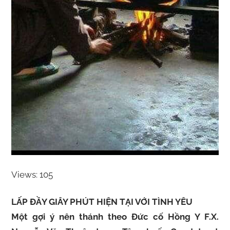
Views: 105
LẤP ĐẦY GIÂY PHÚT HIỆN TẠI VỚI TÌNH YÊU
Một gợi ý nên thánh theo Đức cố Hồng Y F.X.