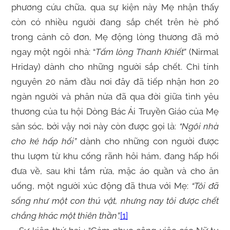
phương cứu chữa, qua sự kiện này Mẹ nhận thấy
còn có nhiều người đang sắp chết trên hè phố
trong cảnh cô đơn, Mẹ động lòng thương đã mở
ngay một ngôi nhà: “
Tấm lòng Thanh Khiết
” (Nirmal
Hriday) dành cho những người sắp chết. Chỉ tính
nguyên 20 năm đầu nơi đây đã tiếp nhận hơn 20
ngàn người và phân nửa đã qua đời giữa tình yêu
thương của tu hội Dòng Bác Ái Truyền Giáo của Mẹ
săn sóc, bởi vậy nơi này còn được gọi là:
“Ngôi nhà
cho kẻ hấp hối”
dành cho những con người được
thu lượm từ khu cống rãnh hôi hám, đang hấp hối
đưa về, sau khi tắm rửa, mặc áo quần và cho ăn
uống, một người xúc động đã thưa với Mẹ:
“Tôi đã
sống như một con thú vật, nhưng nay tôi được chết
chẳng khác một thiên thần”.
[1]