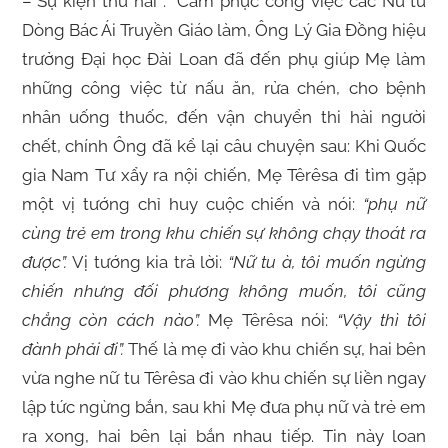
– Sự kiện thứ hai : “Cảm phục công việc các Nữ tu
Dòng Bác Ái Truyền Giáo làm, Ông Lý Gia Đồng hiệu
trưởng Đại học Đài Loan đã đến phụ giúp Mẹ làm
những công việc từ nấu ăn, rửa chén, cho bệnh
nhân uống thuốc, đến vận chuyển thi hài người
chết, chính Ông đã kể lại câu chuyện sau: Khi Quốc
gia Nam Tư xẩy ra nội chiến, Mẹ Têrêsa đi tìm gặp
một vị tướng chỉ huy cuộc chiến và nói:
“phụ nữ
cùng trẻ em trong khu chiến sự không chạy thoát ra
được”.
Vị tướng kia trả lời:
“Nữ tu à, tôi muốn ngừng
chiến nhưng đối phương không muốn, tôi cũng
chẳng còn cách nào”.
Mẹ Têrêsa nói:
“Vậy thì tôi
đành phải đi”.
Thế là mẹ đi vào khu chiến sự, hai bên
vừa nghe nữ tu Têrêsa đi vào khu chiến sự liền ngay
lập tức ngừng bắn, sau khi Mẹ đưa phụ nữ và trẻ em
ra xong, hai bên lại bắn nhau tiếp. Tin này loan