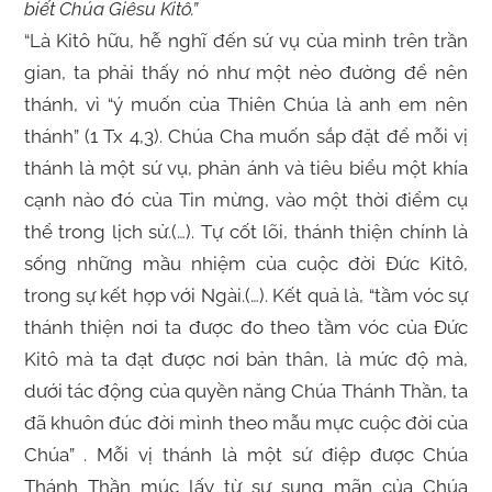
biết Chúa Giêsu Kitô.”
“Là Kitô hữu, hễ nghĩ đến sứ vụ của mình trên trần
gian, ta phải thấy nó như một nẻo đường để nên
thánh, vì “ý muốn của Thiên Chúa là anh em nên
thánh” (1 Tx 4,3). Chúa Cha muốn sắp đặt để mỗi vị
thánh là một sứ vụ, phản ánh và tiêu biểu một khía
cạnh nào đó của Tin mừng, vào một thời điểm cụ
thể trong lịch sử.(…). Tự cốt lõi, thánh thiện chính là
sống những mầu nhiệm của cuộc đời Đức Kitô,
trong sự kết hợp với Ngài.(…). Kết quả là, “tầm vóc sự
thánh thiện nơi ta được đo theo tầm vóc của Đức
Kitô mà ta đạt được nơi bản thân, là mức độ mà,
dưới tác động của quyền năng Chúa Thánh Thần, ta
đã khuôn đúc đời mình theo mẫu mực cuộc đời của
Chúa” . Mỗi vị thánh là một sứ điệp được Chúa
Thánh Thần múc lấy từ sự sung mãn của Chúa