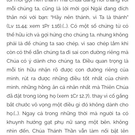
mỗi chúng ta, cũng là lời mời gọi Ngài đang đích
thân nói với bạn: “Hãy nên thánh, vì Ta là thánh”
(Lv 11,44; xem 1Pr 1,16).(…). Có một số chứng từ có
thể hữu ích và gợi hứng cho chúng ta, nhưng không
phải là để chúng ta sao chép, vì sao chép lắm khi
còn có thể dẫn chúng ta đi sai con đường riêng mà
Chúa có ý dành cho chúng ta. Điều quan trọng là
mỗi tín hữu nhận rõ được con đường riêng của
mình, rút ra được những điều tốt nhất của chính
mình, những hồng ân cá nhân nhất mà Thiên Chúa
đã đặt trong lòng họ (xem 1Cr 12,7), thay vì cố gắng
bắt chước vô vọng một điều gì đó không dành cho
họ.(…). Ngay cả trong những thời mà người ta có
khuynh hướng gạt phụ nữ sang một bên, không
nhìn đến, Chúa Thánh Thần vẫn làm nổi bật lên