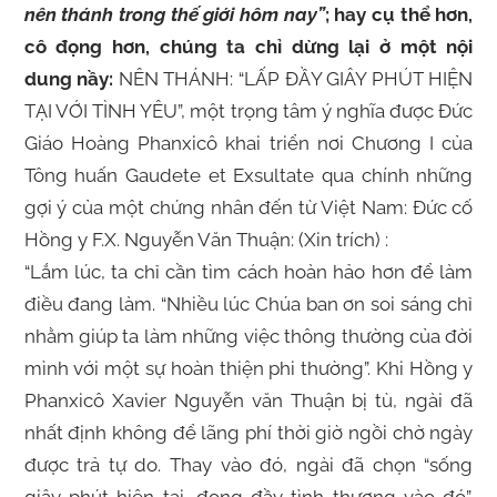
nên thánh trong thế giới hôm nay”
; hay cụ thể hơn,
cô đọng hơn, chúng ta chỉ dừng lại ở một nội
dung nầy:
NÊN THÁNH: “LẤP ĐẦY GIÂY PHÚT HIỆN
TẠI VỚI TÌNH YÊU”, một trọng tâm ý nghĩa được Đức
Giáo Hoàng Phanxicô khai triển nơi
Chương I của
Tông huấn Gaudete et Exsultate qua chính những
gợi ý của một chứng nhân đến từ Việt Nam: Đức cố
Hồng y F.X. Nguyễn Văn Thuận: (Xin trích) :
“Lắm lúc, ta chỉ cần tìm cách hoàn hảo hơn để làm
điều đang làm. “Nhiều lúc Chúa ban ơn soi sáng chỉ
nhằm giúp ta làm những việc thông thường của đời
mình với một sự hoàn thiện phi thường”. Khi Hồng y
Phanxicô Xavier Nguyễn văn Thuận bị tù, ngài đã
nhất định không để lãng phí thời giờ ngồi chờ ngày
được trả tự do. Thay vào đó, ngài đã chọn
“sống