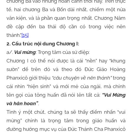
chương Ba vào những hoàn cảnh thời nay. Trên thực
tế, hai chương Ba và Bốn dài nhất, chiếm một nửa
văn kiện, và là phần quan trọng nhất. Chương Năm
đề cập đến ba thái độ cần có trong việc nên
thánh.”
[15]
2. Cấu trúc nội dung Chương I:
a/.
Vui mừng
: Trọng tâm của sứ điệp:
Chương I có thể nói được là cái “nền” hay “khung
sườn” để trên đó và theo đó Đức Giáo Hoàng
Phanxicô giới thiệu
“câu chuyện về nên thánh”
trong
cái nhìn “hiện sinh” và mới mẻ của ngài, mà chính
tên gọi của tông huấn đã nói lên tất cả:
“Vui Mừng
và hân hoan”
.
Tinh ý một chút, chúng ta sẽ thấy điểm nhấn “vui
mừng” chính là trọng tâm trong giáo huấn và
đường hướng mục vụ của Đức Thánh Cha Phanxicô