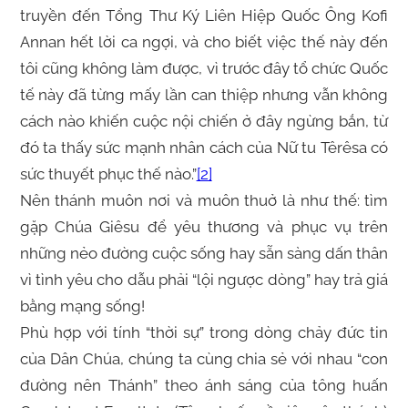
truyền đến Tổng Thư Ký Liên Hiệp Quốc Ông Kofi
Annan hết lời ca ngợi, và cho biết việc thế này đến
tôi cũng không làm được, vì trước đây tổ chức Quốc
tế này đã từng mấy lần can thiệp nhưng vẫn không
cách nào khiến cuộc nội chiến ở đây ngừng bắn, từ
đó ta thấy sức mạnh nhân cách của Nữ tu Têrêsa có
sức thuyết phục thế nào.”
[2]
Nên thánh muôn nơi và muôn thuở là như thế: tìm
gặp Chúa Giêsu để yêu thương và phục vụ trên
những nẻo đường cuộc sống hay sẵn sàng dấn thân
vì tình yêu cho dẫu phải “lội ngược dòng” hay trả giá
bằng mạng sống!
Phù hợp với tính “thời sự” trong dòng chảy đức tin
của Dân Chúa, chúng ta cùng chia sẻ với nhau “con
đường nên Thánh” theo ánh sáng của tông huấn