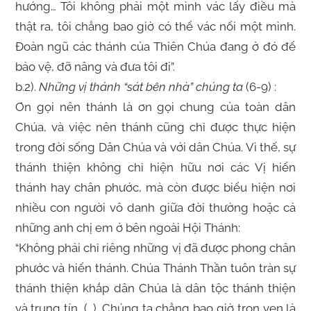
hướng… Tôi không phải một mình vác lấy điều mà
thật ra, tôi chẳng bao giờ có thể vác nổi một mình.
Đoàn ngũ các thánh của Thiên Chúa đang ở đó để
bảo vệ, đỡ nâng và đưa tôi đi”.
b.2).
Những vị thánh “sát bên nhà” chúng ta
(6-9) :
Ơn gọi nên thánh là ơn gọi chung của toàn dân
Chúa, và việc nên thánh cũng chỉ được thực hiện
trong đời sống Dân Chúa và với dân Chúa. Vì thế, sự
thánh thiện không chỉ hiện hữu nơi các Vị hiển
thánh hay chân phước, mà còn được biểu hiện nơi
nhiều con người vô danh giữa đời thường hoặc cả
những anh chị em ở bên ngoài Hội Thánh:
“Không phải chỉ riêng những vị đã được phong chân
phước và hiển thánh. Chúa Thánh Thần tuôn tràn sự
thánh thiện khắp dân Chúa là dân tộc thánh thiện
và trung tín, (…). Chúng ta chẳng bao giờ trọn vẹn là