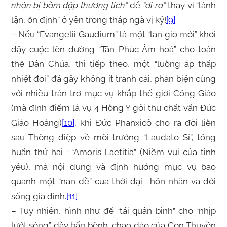
nhận bị bầm dập thương tích”
để
“đi ra”
thay vì “lành
lặn, ổn định” ở yên trong tháp ngà vị kỷ!
[9]
– Nếu “Evangelii Gaudium” là một “làn gió mới” khơi
dậy cuộc lên đường “Tân Phúc Âm hoá” cho toàn
thể Dân Chúa, thì tiếp theo, một “luồng áp thấp
nhiệt đới” đã gây không ít tranh cải, phản biện cùng
với nhiều trăn trở mục vụ khắp thế giới Công Giáo
(mà đỉnh điểm là vụ 4 Hồng Y gởi thư chất vấn Đức
Giáo Hoàng)
[10]
, khi Đức Phanxicô cho ra đời liền
sau Thông điệp về môi trường “Laudato Sí”, tông
huấn thứ hai : “Amoris Laetitia” (Niềm vui của tình
yêu), mà nội dung và định hướng mục vụ bao
quanh một “nan đề” của thời đại : hôn nhân và đời
sống gia đình.
[11]
– Tuy nhiên, hình như để “tái quân bình” cho “nhịp
lướt sóng” đầy bấp bênh, chao đảo của Con Thuyền