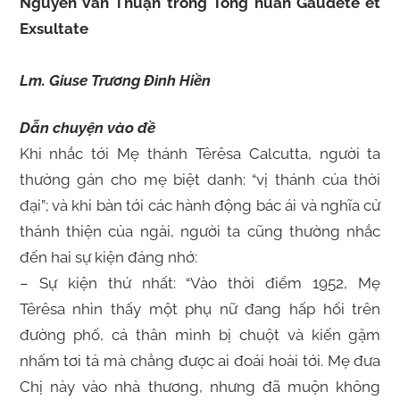
Nguyễn Văn Thuận trong Tông huấn Gaudete et
Exsultate
Lm. Giuse Trương Đình Hiền
Dẫn chuyện vào đề
Khi nhắc tới Mẹ thánh Têrêsa Calcutta, người ta
thường gán cho mẹ biệt danh: “vị thánh của thời
đại”; và khi bàn tới các hành động bác ái và nghĩa cử
thánh thiện của ngài, người ta cũng thường nhắc
đến hai sự kiện đáng nhớ:
– Sự kiện thứ nhất: “Vào thời điểm 1952, Mẹ
Têrêsa nhìn thấy một phụ nữ đang hấp hối trên
đường phố, cả thân mình bị chuột và kiến gặm
nhấm tơi tả mà chẳng được ai đoái hoài tới. Mẹ đưa
Chị này vào nhà thương, nhưng đã muộn không