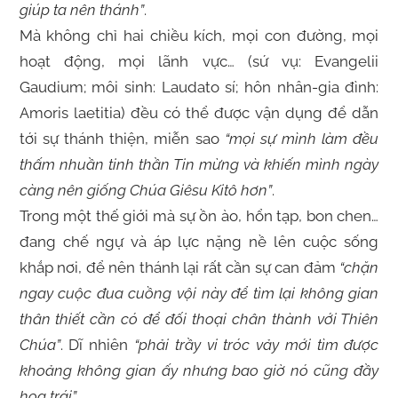
giúp ta nên thánh”
.
Mà không chỉ hai chiều kích, mọi con đường, mọi
hoạt động, mọi lãnh vực… (sứ vụ: Evangelii
Gaudium; môi sinh: Laudato sí; hôn nhân-gia đình:
Amoris laetitia) đều có thể được vận dụng để dẫn
tới sự thánh thiện, miễn sao
“mọi sự mình làm đều
thấm nhuần tinh thần Tin mừng và khiến mình ngày
càng nên giống Chúa Giêsu Kitô hơn”
.
Trong một thế giới mà sự ồn ào, hổn tạp, bon chen…
đang chế ngự và áp lực nặng nề lên cuộc sống
khắp nơi, để nên thánh lại rất cần sự can đảm
“chặn
ngay cuộc đua cuồng vội này để tìm lại không gian
thân thiết cần có để đối thoại chân thành với Thiên
Chúa”
. Dĩ nhiên
“phải trầy vi tróc vảy mới tìm được
khoảng không gian ấy nhưng bao giờ nó cũng đầy
hoa trái”
.