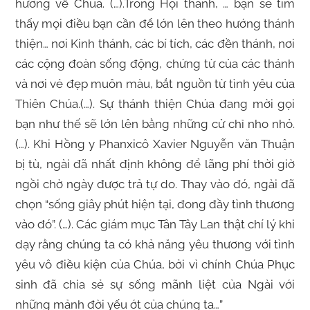
hướng về Chúa. (…).Trong Hội thánh, … bạn sẽ tìm
thấy mọi điều bạn cần để lớn lên theo hướng thánh
thiện… nơi Kinh thánh, các bí tích, các đền thánh, nơi
các cộng đoàn sống động, chứng từ của các thánh
và nơi vẻ đẹp muôn màu, bắt nguồn từ tình yêu của
Thiên Chúa.(…). Sự thánh thiện Chúa đang mời gọi
bạn như thế sẽ lớn lên bằng những cử chỉ nho nhỏ.
(…). Khi Hồng y Phanxicô Xavier Nguyễn văn Thuận
bị tù, ngài đã nhất định không để lãng phí thời giờ
ngồi chờ ngày được trả tự do. Thay vào đó, ngài đã
chọn “sống giây phút hiện tại, đong đầy tình thương
vào đó”. (…). Các giám mục Tân Tây Lan thật chí lý khi
dạy rằng chúng ta có khả năng yêu thương với tình
yêu vô điều kiện của Chúa, bởi vì chính Chúa Phục
sinh đã chia sẻ sự sống mãnh liệt của Ngài với
những mảnh đời yếu ớt của chúng ta…”