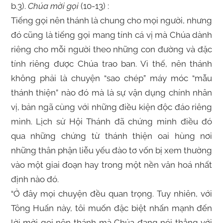
b.3).
Chúa mời gọi
(10-13) :
Tiếng gọi nên thánh là chung cho mọi người, nhưng
đó cũng là tiếng gọi mang tính cá vị mà Chúa dành
riêng cho mỗi người theo những con đường và đặc
tính riêng được Chúa trao ban. Vì thế, nên thánh
không phải là chuyện “sao chép” máy móc “mẫu
thánh thiện” nào đó mà là sự vận dụng chính nhân
vị, bản ngã cùng với những điều kiện độc đáo riêng
mình. Lịch sử Hội Thánh đã chứng minh điều đó
qua những chứng từ thánh thiện oai hùng nơi
những thân phận liễu yếu đào tơ vốn bị xem thường
vào một giai đoạn hay trong một nền văn hoá nhất
định nào đó.
“Ở đây mọi chuyện đều quan trọng. Tuy nhiên, với
Tông Huấn này, tôi muốn đặc biệt nhấn mạnh đến
lời mời gọi nên thánh mà Chúa đang nói thẳng với