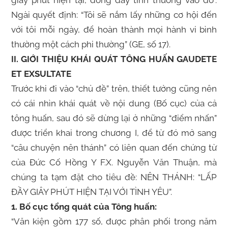
giây phút hiện tại, đong đầy tình thương vào đó”.
Ngài quyết định: “Tôi sẽ nắm lấy những cơ hội đến
với tôi mỗi ngày, để hoàn thành mọi hành vi bình
thường một cách phi thường”
(GE, số 17).
II. GIỚI THIỆU KHÁI QUÁT TÔNG HUẤN GAUDETE
ET EXSULTATE
Trước khi đi vào “chủ đề” trên, thiết tưởng cũng nên
có cái nhìn khái quát về nội dung (Bố cục) của cả
tông huấn, sau đó sẽ dừng lại ở những “điểm nhấn”
được triển khai trong chương I, để từ đó mở sang
“câu chuyện nên thánh” có liên quan đến chứng từ
của Đức Cố Hồng Y F.X. Nguyễn Văn Thuận, mà
chúng ta tạm đặt cho tiêu đề: NÊN THÁNH: “LẤP
ĐẦY GIÂY PHÚT HIỆN TẠI VỚI TÌNH YÊU”.
1. Bố cục tổng quát của Tông huấn:
“Văn kiện gồm 177 số, được phân phối trong năm