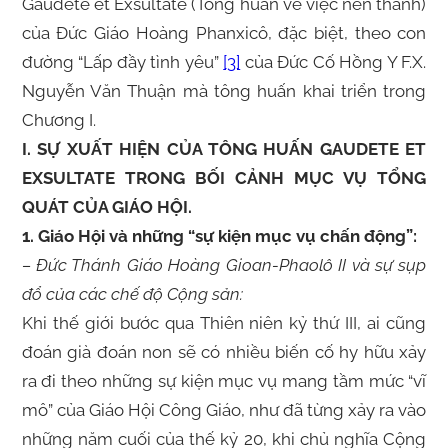
Gaudete et Exsultate (Tông huấn về việc nên thánh)
của Đức Giáo Hoàng Phanxicô, đặc biệt, theo con
đường “Lấp đầy tình yêu”
[3]
của Đức Cố Hồng Y F.X.
Nguyễn Văn Thuận mà tông huấn khai triển trong
Chương I.
I. SỰ XUẤT HIỆN CỦA TÔNG HUẤN GAUDETE ET
EXSULTATE TRONG BỐI CẢNH MỤC VỤ TỔNG
QUÁT CỦA GIÁO HỘI.
1. Giáo Hội và những “sự kiện mục vụ chấn động”:
– Đức Thánh Giáo Hoàng Gioan-Phaolô II và sự sụp
đổ của các chế độ Cộng sản:
Khi thế giới bước qua Thiên niên kỷ thứ III, ai cũng
đoán già đoán non sẽ có nhiều biến cố hy hữu xảy
ra đi theo những sự kiện mục vụ mang tầm mức “vĩ
mô” của Giáo Hội Công Giáo, như đã từng xảy ra vào
những năm cuối của thế kỷ 20, khi chủ nghĩa Cộng