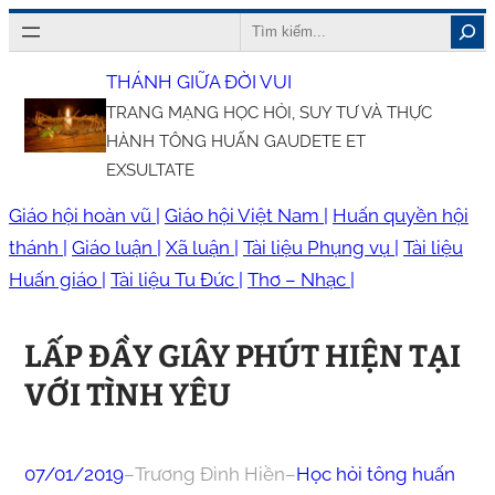
Chuyển
Search
đến
THÁNH GIỮA ĐỜI VUI
phần
TRANG MẠNG HỌC HỎI, SUY TƯ VÀ THỰC
nội
HÀNH TÔNG HUẤN GAUDETE ET
dung
EXSULTATE
Giáo hội hoàn vũ |
Giáo hội Việt Nam |
Huấn quyền hội
thánh |
Giáo luận |
Xã luận |
Tài liệu Phụng vụ |
Tài liệu
Huấn giáo |
Tài liệu Tu Đức |
Thơ – Nhạc |
LẤP ĐẦY GIÂY PHÚT HIỆN TẠI
VỚI TÌNH YÊU
07/01/2019
–
Trương Đình Hiền
–
Học hỏi tông huấn