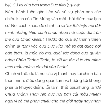
b.5).
Sứ vụ của bạn trong Đức Kitô
(19-24):
Nên thánh luôn gắn liền với sứ vụ phản ảnh các
chiều kích của Tin Mừng vào một thời điểm của lịch
sử. Nói cách khác, đó chính là sự
“tái thể hiện nơi đời
mình những khía cạnh khác nhau nơi cuộc đời trần
thế của Chúa Giêsu”.
Thước đo của sự thánh thiện
chính là
“tầm vóc của Đức Kitô mà ta đạt được nơi
bản thân, là mức độ mà, dưới tác động của quyền
năng Chúa Thánh Thần, ta đã khuôn đúc đời mình
theo mẫu mực cuộc đời của Chúa”.
Chính vì thế, dù là nơi các vị thánh hay tại chính bản
thân mình, điều đáng quan tâm và hướng tới không
phải là khuyết điểm, lỗi lầm, thất bại…nhưng là
“để
Chúa Thánh Thần rèn đúc nơi bạn cái mầu nhiệm
ngôi vị có thể phản chiếu cho thế giới ngày nay nhận