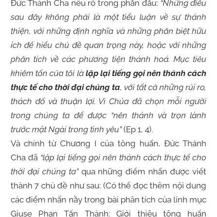
Đức Thánh Cha nêu rõ trong phần đầu:
“
Những điều
sau đây không phải là một tiểu luận về sự thánh
thiện, với những định nghĩa và những phân biệt hữu
ích để hiểu chủ đề quan trọng này, hoặc với những
phân tích về các phương tiện thánh hoá. Mục tiêu
khiêm tốn của tôi là
lặp lại tiếng gọi nên thánh cách
thực tế cho thời đại chúng ta
, với tất cả những rủi ro,
thách đố và thuận lợi. Vì Chúa đã chọn mỗi người
trong chúng ta để được “nên thánh và trọn lành
trước mặt Ngài trong tình yêu”
(Ep 1, 4).
Và chính từ Chương I của tông huấn, Đức Thánh
Cha đã
“lặp lại tiếng gọi nên thánh cách thực tế cho
thời đại chúng ta”
qua những điểm nhấn được viết
thành 7 chủ đề như sau: (Có thể đọc thêm nội dung
các điểm nhấn nầy trong bài phân tích của linh mục
Giuse Phan Tấn Thành: Giới thiệu tông huấn