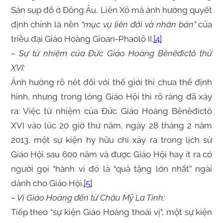
Sản sụp đổ ở Đông Âu, Liên Xô mà ảnh hưởng quyết
định chính là nền
“mục vụ liên đới và nhân bản”
của
triều đại Giáo Hoàng Gioan-Phaolô II.
[4]
– Sự từ nhiệm của Đức Giáo Hoàng Bênêđictô thứ
XVI:
Ảnh hưởng rõ nét đối với thế giới thì chưa thể định
hình, nhưng trong lòng Giáo Hội thì rõ ràng đã xảy
ra: Việc từ nhiệm của Đức Giáo Hoàng Bênêđictô
XVI vào lúc 20 giờ thứ năm, ngày 28 tháng 2 năm
2013, một sự kiện hy hữu chỉ xảy ra trong lịch sử
Giáo Hội sau 600 năm và được Giáo Hội hay ít ra có
người gọi “hành vi đó là “quà tặng lớn nhất” ngài
dành cho Giáo Hội.
[5]
– Vị Giáo Hoàng đến từ Châu Mỹ La Tinh:
Tiếp theo “sự kiện Giáo Hoàng thoái vị”, một sự kiện