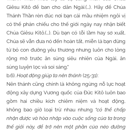
Giêsu Kitô để ban cho dân Ngài.(…). Hãy để Chúa
Thánh Thần rèn đúc nơi bạn cái mầu nhiệm ngôi vị
có thể phản chiếu cho thế giới ngày nay nhận biết
Chúa Giêsu Kitô.(…). Dù bạn có lỗi lầm hay sơ xuất,
Chúa sẽ vẫn đưa nó đến hoàn tất, miễn là bạn đừng
từ bỏ con đường yêu thương nhưng luôn cho lòng
rộng mở trước ân sủng siêu nhiên của Ngài, ân
sủng luyện lọc và soi sáng.”
b.6).
Hoạt động giúp ta nên thánh
(25-31):
Nên thánh cũng chính là không ngừng nỗ lực hoạt
động xây dựng Vương quốc của Đức Kitô luôn bao
gồm hai chiều kích chiêm niệm và hoạt động,
không bao giờ loại trừ nhau nhưng
“có thể chấp
nhận được và hòa nhập vào cuộc sống của ta trong
thế giới này, để trở nên một phần của nẻo đường