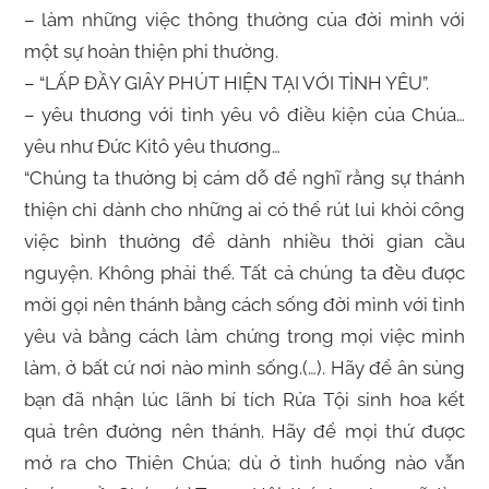
– làm những việc thông thường của đời mình với
một sự hoàn thiện phi thường.
– “LẤP ĐẦY GIÂY PHÚT HIỆN TẠI VỚI TÌNH YÊU”.
– yêu thương với tình yêu vô điều kiện của Chúa…
yêu như Đức Kitô yêu thương…
“Chúng ta thường bị cám dỗ để nghĩ rằng sự thánh
thiện chỉ dành cho những ai có thể rút lui khỏi công
việc bình thường để dành nhiều thời gian cầu
nguyện. Không phải thế. Tất cả chúng ta đều được
mời gọi nên thánh bằng cách sống đời mình với tình
yêu và bằng cách làm chứng trong mọi việc mình
làm, ở bất cứ nơi nào mình sống.(…). Hãy để ân sủng
bạn đã nhận lúc lãnh bí tích Rửa Tội sinh hoa kết
quả trên đường nên thánh. Hãy để mọi thứ được
mở ra cho Thiên Chúa; dù ở tình huống nào vẫn