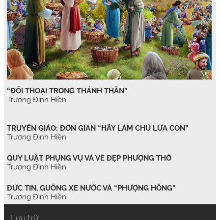
“ĐỐI THOẠI TRONG THÁNH THẦN”
Trương Đình Hiền
TRUYỀN GIÁO: ĐƠN GIẢN “HÃY LÀM CHÚ LỪA CON”
Trương Đình Hiền
QUY LUẬT PHỤNG VỤ VÀ VẺ ĐẸP PHƯỢNG THỜ
Trương Đình Hiền
ĐỨC TIN, GUỒNG XE NƯỚC VÀ “PHƯỢNG HỒNG”
Trương Đình Hiền
Lưu trữ