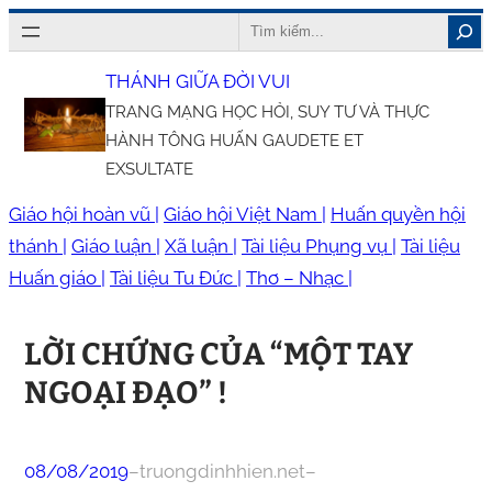
Chuyển
Search
đến
THÁNH GIỮA ĐỜI VUI
phần
TRANG MẠNG HỌC HỎI, SUY TƯ VÀ THỰC
nội
HÀNH TÔNG HUẤN GAUDETE ET
dung
EXSULTATE
Giáo hội hoàn vũ |
Giáo hội Việt Nam |
Huấn quyền hội
thánh |
Giáo luận |
Xã luận |
Tài liệu Phụng vụ |
Tài liệu
Huấn giáo |
Tài liệu Tu Đức |
Thơ – Nhạc |
LỜI CHỨNG CỦA “MỘT TAY
NGOẠI ĐẠO” !
08/08/2019
–
truongdinhhien.net
–