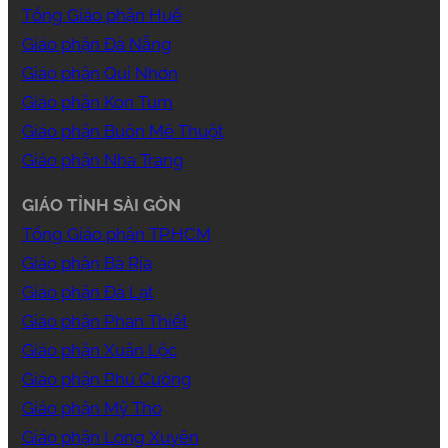
Tổng Giáo phận Huế
Giáo phận Đà Nẵng
Giáo phận Qui Nhơn
Giáo phận Kon Tum
Giáo phận Buôn Mê Thuột
Giáo phận Nha Trang
GIÁO TỈNH SÀI GÒN
Tổng Giáo phận TP.HCM
Giáo phận Bà Rịa
Giáo phận Đà Lạt
Giáo phận Phan Thiết
Giáo phận Xuân Lộc
Giáo phận Phú Cường
Giáo phận Mỹ Tho
Giáo phận Long Xuyên