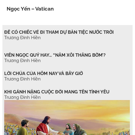
Ngọc Yến – Vatican
ĐỂ CÓ CHIẾC VÉ ĐI THAM DỰ BÀN TIỆC NƯỚC TRỜI
Trương Đình Hiền
VIÊN NGỌC QUÝ HAY… “NẮM XÔI THẰNG BỜM’?
Trương Đình Hiền
LỜI CHÚA CỦA HÔM NAY VÀ BÂY GIỜ
Trương Đình Hiền
KHI GÁNH NẶNG CUỘC ĐỜI MANG TÊN TÌNH YÊU
Trương Đình Hiền