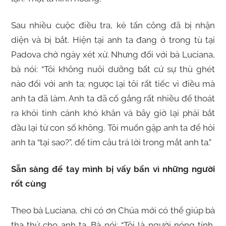
Sau nhiều cuộc điều tra, kẻ tấn công đã bị nhận
diện và bị bắt. Hiện tại anh ta đang ở trong tù tại
Padova chờ ngày xét xử. Nhưng đối với bà Luciana,
bà nói: “Tôi không nuôi dưỡng bất cứ sự thù ghét
nào đối với anh ta; ngược lại tôi rất tiếc vì điều mà
anh ta đã làm. Anh ta đã cố gắng rất nhiều để thoát
ra khỏi tình cảnh khó khăn và bây giờ lại phải bắt
đầu lại từ con số không. Tôi muốn gặp anh ta để hỏi
anh ta “tại sao?”, để tìm câu trả lời trong mắt anh ta.”
Sẵn sàng để tay mình bị vấy bẩn vì những người
rốt cùng
Theo bà Luciana, chỉ có ơn Chúa mới có thể giúp bà
tha thứ cho anh ta. Bà nói: “Tôi là người nóng tính,