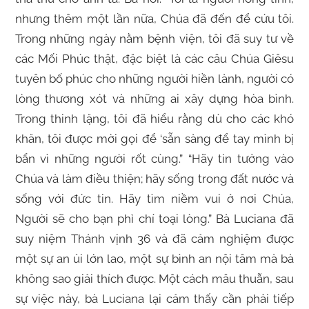
nhưng thêm một lần nữa, Chúa đã đến để cứu tôi.
Trong những ngày nằm bệnh viện, tôi đã suy tư về
các Mối Phúc thật, đặc biệt là các câu Chúa Giêsu
tuyên bố phúc cho những người hiền lành, người có
lòng thương xót và những ai xây dựng hòa bình.
Trong thinh lặng, tôi đã hiểu rằng dù cho các khó
khăn, tôi được mời gọi để ‘sẵn sàng để tay mình bị
bẩn vì những người rốt cùng.” “Hãy tin tưởng vào
Chúa và làm điều thiện; hãy sống trong đất nước và
sống với đức tin. Hãy tìm niềm vui ở nơi Chúa,
Người sẽ cho bạn phỉ chí toại lòng.” Bà Luciana đã
suy niệm Thánh vịnh 36 và đã cảm nghiệm được
một sự an ủi lớn lao, một sự bình an nội tâm mà bà
không sao giải thích được. Một cách mâu thuẫn, sau
sự việc này, bà Luciana lại cảm thấy cần phải tiếp