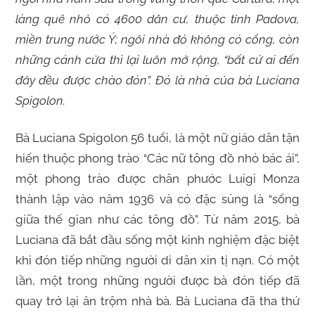
làng quê nhỏ có 4600 dân cư, thuộc tỉnh Padova,
miền trung nước Ý; ngôi nhà đó không có cổng, còn
những cánh cửa thì lại luôn mở rộng, “bất cứ ai đến
đây đều được chào đón”. Đó là nhà của bà Luciana
Spigolon.
Bà Luciana Spigolon 56 tuổi, là một nữ giáo dân tận
hiến thuộc phong trào “Các nữ tông đồ nhỏ bác ái”,
một phong trào được chân phước Luigi Monza
thành lập vào năm 1936 và có đặc sủng là “sống
giữa thế gian như các tông đồ”. Từ năm 2015, bà
Luciana đã bắt đầu sống một kinh nghiệm đặc biệt
khi đón tiếp những người di dân xin tị nạn. Có một
lần, một trong những người được bà đón tiếp đã
quay trở lại ăn trộm nhà bà. Bà Luciana đã tha thứ