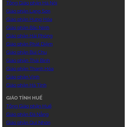
Tổng Giáo phận Hà Nội
Giáo phận Lạng Sơn
Giáo phận Hưng Hóa
Giáo phận Bắc Ninh
Giáo phận Hải Phòng
Giáo phận Phát Diệm
Giáo phận Bùi Chu
Giáo phận Thái Bình
Giáo phận Thanh Hóa
Giáo phận Vinh
Giáo phận Hà Tĩnh
GIÁO TỈNH HUẾ
Tổng Giáo phận Huế
Giáo phận Đà Nẵng
Giáo phận Qui Nhơn