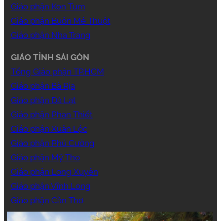
Giáo phận Kon Tum
Giáo phận Buôn Mê Thuột
Giáo phận Nha Trang
GIÁO TỈNH SÀI GÒN
Tổng Giáo phận TP.HCM
Giáo phận Bà Rịa
Giáo phận Đà Lạt
Giáo phận Phan Thiết
Giáo phận Xuân Lộc
Giáo phận Phú Cường
Giáo phận Mỹ Tho
Giáo phận Long Xuyên
Giáo phận Vĩnh Long
Giáo phận Cần Thơ