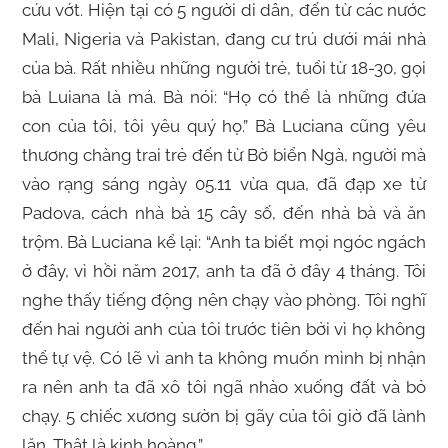
cứu vớt. Hiện tại có 5 người di dân, đến từ các nước
Mali, Nigeria và Pakistan, đang cư trú dưới mái nhà
của bà. Rất nhiều những người trẻ, tuổi từ 18-30, gọi
bà Luiana là má. Bà nói: “Họ có thể là những đứa
con của tôi, tôi yêu quý họ.” Bà Luciana cũng yêu
thương chàng trai trẻ đến từ Bờ biển Ngà, người mà
vào rạng sáng ngày 05.11 vừa qua, đã đạp xe từ
Padova, cách nhà bà 15 cây số, đến nhà bà và ăn
trộm. Bà Luciana kể lại: “Anh ta biết mọi ngóc ngách
ở đây, vì hồi năm 2017, anh ta đã ở đây 4 tháng. Tôi
nghe thấy tiếng động nên chạy vào phòng. Tôi nghĩ
đến hai người anh của tôi trước tiên bởi vì họ không
thể tự vệ. Có lẽ vì anh ta không muốn mình bị nhận
ra nên anh ta đã xô tôi ngã nhào xuống đất và bỏ
chạy. 5 chiếc xương sườn bị gãy của tôi giờ đã lành
lặn. Thật là kinh hoàng.”