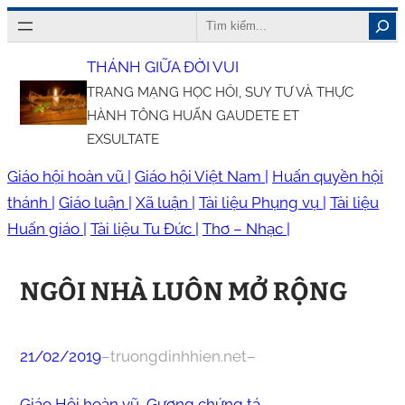
Chuyển
Search
đến
THÁNH GIỮA ĐỜI VUI
phần
TRANG MẠNG HỌC HỎI, SUY TƯ VÀ THỰC
nội
HÀNH TÔNG HUẤN GAUDETE ET
dung
EXSULTATE
Giáo hội hoàn vũ |
Giáo hội Việt Nam |
Huấn quyền hội
thánh |
Giáo luận |
Xã luận |
Tài liệu Phụng vụ |
Tài liệu
Huấn giáo |
Tài liệu Tu Đức |
Thơ – Nhạc |
NGÔI NHÀ LUÔN MỞ RỘNG
21/02/2019
–
truongdinhhien.net
–
Giáo Hội hoàn vũ
, 
Gương chứng tá