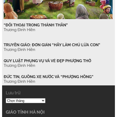
“ĐỐI THOẠI TRONG THÁNH THẦN”
Trương Đình Hiền
TRUYỀN GIÁO: ĐƠN GIẢN “HÃY LÀM CHÚ LỪA CON”
Trương Đình Hiền
QUY LUẬT PHỤNG VỤ VÀ VẺ ĐẸP PHƯỢNG THỜ
Trương Đình Hiền
ĐỨC TIN, GUỒNG XE NƯỚC VÀ “PHƯỢNG HỒNG”
Trương Đình Hiền
Lưu trữ
GIÁO TỈNH HÀ NỘI