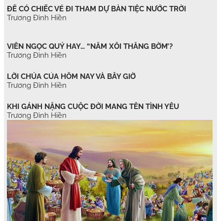
ĐỂ CÓ CHIẾC VÉ ĐI THAM DỰ BÀN TIỆC NƯỚC TRỜI
Trương Đình Hiền
VIÊN NGỌC QUÝ HAY… “NẮM XÔI THẰNG BỜM’?
Trương Đình Hiền
LỜI CHÚA CỦA HÔM NAY VÀ BÂY GIỜ
Trương Đình Hiền
KHI GÁNH NẶNG CUỘC ĐỜI MANG TÊN TÌNH YÊU
Trương Đình Hiền