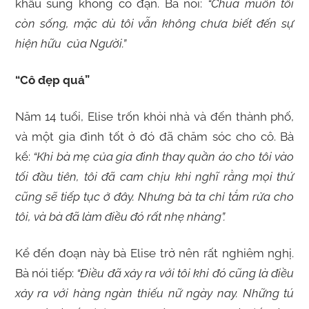
khẩu súng không có đạn. Bà nói:
“Chúa muốn tôi
còn sống, mặc dù tôi vẫn không chưa biết đến sự
hiện hữu của Người.”
“Cô đẹp quá”
Năm 14 tuổi, Elise trốn khỏi nhà và đến thành phố,
và một gia đình tốt ở đó đã chăm sóc cho cô. Bà
kể:
“Khi bà mẹ của gia đình thay quần áo cho tôi vào
tối đầu tiên, tôi đã cam chịu khi nghĩ rằng mọi thứ
cũng sẽ tiếp tục ở đây. Nhưng bà ta chỉ tắm rửa cho
tôi, và bà đã làm điều đó rất nhẹ nhàng”.
Kể đến đoạn này bà Elise trở nên rất nghiêm nghị.
Bà nói tiếp:
“Điều đã xảy ra với tôi khi đó cũng là điều
xảy ra với hàng ngàn thiếu nữ ngày nay. Những tú