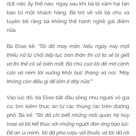
dứt việc ấy thế nào, ngay sau khi bà bị xâm hại tàn
bạo từ một khách hàng. Bà trở về với bà chủ và
tuyên bố rằng bà không thể hành nghề gái điếm
nữa.
Bà Elise kể
: “Tôi đã may mắn. Nếu ngày nay một
thiếu nữ từ chối tiếp tục bán thân thì cô ta sẽ bị giết
và thi thể cô sẽ biến mất. Bà chủ của tôi đã mở cánh
cửa và ném tôi xuống khỏi bực thang và nói: ‘Mày
không còn điều gì để làm ở đây nữa.’”
Vào lúc đó, bà Elise bắt đầu sống như người vô gia
cư, tìm kiếm thức ăn từ các thùng rác trên đường
phố. Bà kể:
“Tôi đã chỉ biết những mối quan hệ hủy
hoại và tôi kết thúc với những người đàn ông bạo lực.
Để an ủi mình, tôi đã pha rượu với thuốc và tôi đã rơi