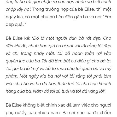
ông tú bà rất giỏi nhận ra các nạn nhân và biết cách
chộp lấy họ”.
Trong trường hợp của bà Elise, thì một
ngày kia, có một phụ nữ tiến đến gần bà và nói: “Em
đẹp quá…”
Bà Elise kể:
“Đó là một người đàn bà rất đẹp. Cho
đến khi đó, chưa bao giờ có ai nói với tôi rằng tôi đẹp
và chỉ trong nháy mắt, tôi đã hoàn toàn rơi vào
quyền lực của bà. Tôi đã làm bất cứ điều gì cho bà ta.
Tôi gọi bà là ‘mẹ’ và bà ta mua cho tôi quần áo và mỹ
phẩm. Một ngày kia bà nói với tôi rằng tôi phải làm
việc cho bà và bà đã bán thân thể tôi cho các khách
hàng của bà. Năm đó tôi 16 tuổi và tôi đã vâng lời”.
Bà Elise không biết chính xác đã làm việc cho người
phụ nữ ấy bao nhiêu năm. Bà chỉ nhớ bà đã chấm