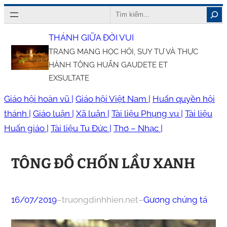
Chuyển
Search
đến
THÁNH GIỮA ĐỜI VUI
phần
TRANG MẠNG HỌC HỎI, SUY TƯ VÀ THỰC
nội
HÀNH TÔNG HUẤN GAUDETE ET
dung
EXSULTATE
Giáo hội hoàn vũ |
Giáo hội Việt Nam |
Huấn quyền hội
thánh |
Giáo luận |
Xã luận |
Tài liệu Phụng vụ |
Tài liệu
Huấn giáo |
Tài liệu Tu Đức |
Thơ – Nhạc |
TÔNG ĐỒ CHỐN LẦU XANH
16/07/2019
–
truongdinhhien.net
–
Gương chứng tá