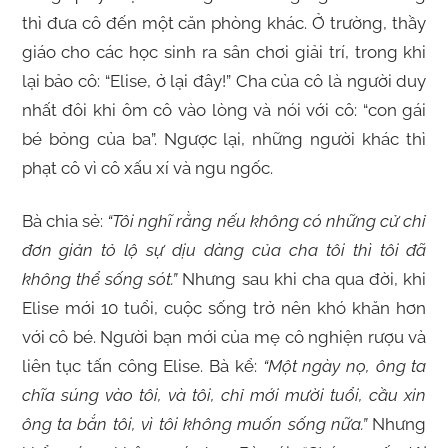
thì đưa cô đến một căn phòng khác. Ở trường, thầy
giáo cho các học sinh ra sân chơi giải trí, trong khi
lại bảo cô: “Elise, ở lại đây!” Cha của cô là người duy
nhất đôi khi ôm cô vào lòng và nói với cô: “con gái
bé bỏng của ba”. Ngược lại, những người khác thì
phạt cô vì cô xấu xí và ngu ngốc.
Bà chia sẻ:
“Tôi nghĩ rằng nếu không có những cử chỉ
đơn giản tỏ lộ sự dịu dàng của cha tôi thì tôi đã
không thể sống sót.”
Nhưng sau khi cha qua đời, khi
Elise mới 10 tuổi, cuộc sống trở nên khó khăn hơn
với cô bé. Người bạn mới của mẹ cô nghiện rượu và
liên tục tấn công Elise. Bà kể:
“Một ngày nọ, ông ta
chĩa súng vào tôi, và tôi, chỉ mới mười tuổi, cầu xin
ông ta bắn tôi, vì tôi không muốn sống nữa.”
Nhưng