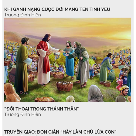
KHI GÁNH NẶNG CUỘC ĐỜI MANG TÊN TÌNH YÊU
Trương Đình Hiền
“ĐỐI THOẠI TRONG THÁNH THẦN”
Trương Đình Hiền
TRUYỀN GIÁO: ĐƠN GIẢN “HÃY LÀM CHÚ LỪA CON”