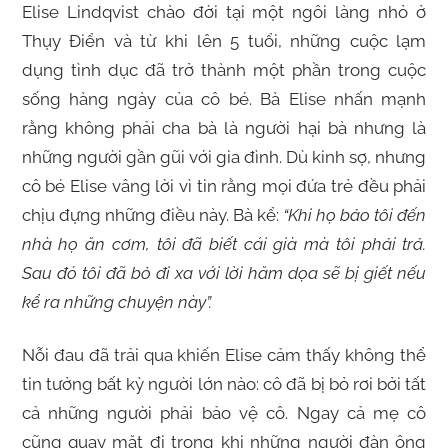
Elise Lindqvist chào đời tại một ngôi làng nhỏ ở
Thụy Điển và từ khi lên 5 tuổi, những cuộc lạm
dụng tình dục đã trở thành một phần trong cuộc
sống hàng ngày của cô bé. Bà Elise nhấn mạnh
rằng không phải cha bà là người hại bà nhưng là
những người gần gũi với gia đình. Dù kinh sợ, nhưng
cô bé Elise vâng lời vì tin rằng mọi đứa trẻ đều phải
chịu đựng những điều này. Bà kể:
“Khi họ bảo tôi đến
nhà họ ăn cơm, tôi đã biết cái già mà tôi phải trả.
Sau đó tôi đã bỏ đi xa với lời hăm dọa sẽ bị giết nếu
kể ra những chuyện này”.
Nỗi đau đã trải qua khiến Elise cảm thấy không thể
tin tưởng bất kỳ người lớn nào: cô đã bị bỏ rơi bởi tất
cả những người phải bảo vệ cô. Ngay cả mẹ cô
cũng quay mặt đi trong khi những người đàn ông