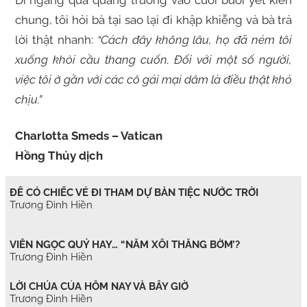
Đi ngang qua quảng trường vào cuối buổi yết kiến
chung, tôi hỏi bà tại sao lại đi khập khiễng và bà trả
lời thật nhanh:
“Cách đây không lâu, họ đã ném tôi
xuống khỏi cầu thang cuốn. Đối với một số người,
việc tôi ở gần với các cô gái mại dâm là điều thật khó
chịu.”
Charlotta Smeds – Vatican
Hồng Thủy dịch
ĐỂ CÓ CHIẾC VÉ ĐI THAM DỰ BÀN TIỆC NƯỚC TRỜI
Trương Đình Hiền
VIÊN NGỌC QUÝ HAY… “NẮM XÔI THẰNG BỜM’?
Trương Đình Hiền
LỜI CHÚA CỦA HÔM NAY VÀ BÂY GIỜ
Trương Đình Hiền