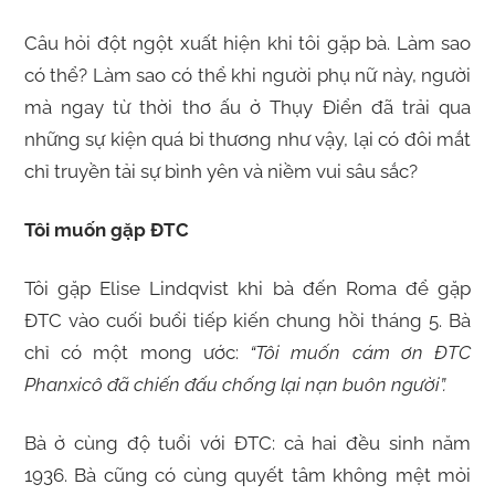
Câu hỏi đột ngột xuất hiện khi tôi gặp bà. Làm sao
có thể? Làm sao có thể khi người phụ nữ này, người
mà ngay từ thời thơ ấu ở Thụy Điển đã trải qua
những sự kiện quá bi thương như vậy, lại có đôi mắt
chỉ truyền tải sự bình yên và niềm vui sâu sắc?
Tôi muốn gặp ĐTC
Tôi gặp Elise Lindqvist khi bà đến Roma để gặp
ĐTC vào cuối buổi tiếp kiến chung hồi tháng 5. Bà
chỉ có một mong ước:
“Tôi muốn cám ơn ĐTC
Phanxicô đã chiến đấu chống lại nạn buôn người”.
Bà ở cùng độ tuổi với ĐTC: cả hai đều sinh năm
1936. Bà cũng có cùng quyết tâm không mệt mỏi