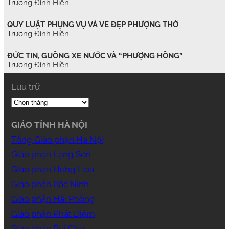
Trương Đình Hiền
QUY LUẬT PHỤNG VỤ VÀ VẺ ĐẸP PHƯỢNG THỜ
Trương Đình Hiền
ĐỨC TIN, GUỒNG XE NƯỚC VÀ “PHƯỢNG HỒNG”
Trương Đình Hiền
Lưu trữ
GIÁO TỈNH HÀ NỘI
Tổng Giáo phận Hà Nội
Giáo phận Lạng Sơn
Giáo phận Hưng Hóa
Giáo phận Bắc Ninh
Giáo phận Hải Phòng
Giáo phận Phát Diệm
Giáo phận Bùi Chu