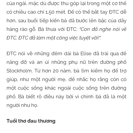
của ngài, mặc dù được thu góp lại trong một cơ thể
có chiều cao chỉ 1,50 mét. Để có thể bắt tay ĐTC dễ
hơn, sau buổi tiếp kiến bà đã bước lên bậc của dãy
hàng rào gỗ. Bà thưa với ĐTC:
“Con đã nghe nói về
ĐTC. ĐTC đã làm một công việc tuyệt vời!”.
ĐTC nói về những đêm dài bà Elise đã trải qua để
nâng đỡ và an ủi những phụ nữ trên đường phố
Stockholm. Từ hơn 20 năm, bà tìm kiếm họ để trợ
giúp, như một người mẹ, để nhắc họ rằng còn có
một cuộc sống khác ngoài cuộc sống trên đường
phố. Bà biết rõ điều này bởi vì chính bà đã là một
người như họ.
Tuổi thơ đau thương