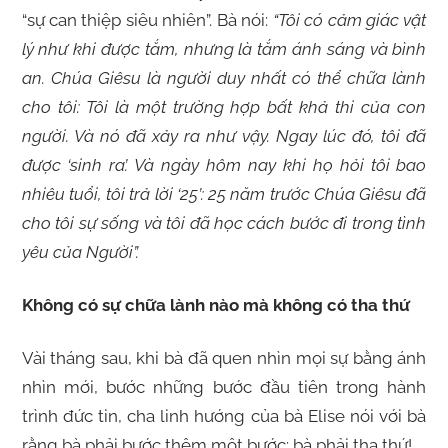
“sự can thiệp siêu nhiên”. Bà nói:
“Tôi có cảm giác vật
lý như khi được tắm, nhưng là tắm ánh sáng và bình
an. Chúa Giêsu là người duy nhất có thể chữa lành
cho tôi: Tôi là một trường hợp bất khả thi của con
người. Và nó đã xảy ra như vậy. Ngay lúc đó, tôi đã
được ‘sinh ra’. Và ngày hôm nay khi họ hỏi tôi bao
nhiêu tuổi, tôi trả lời ‘25’: 25 năm trước Chúa Giêsu đã
cho tôi sự sống và tôi đã học cách bước đi trong tình
yêu của Người”.
Không có sự chữa lành nào mà không có tha thứ
Vài tháng sau, khi bà đã quen nhìn mọi sự bằng ánh
nhìn mới, bước những bước đầu tiên trong hành
trình đức tin, cha linh hướng của bà Elise nói với bà
rằng bà phải bước thêm một bước: bà phải tha thứ!