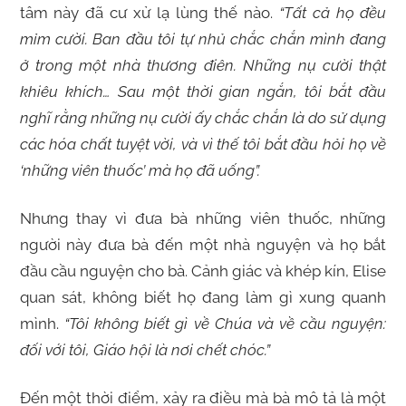
tâm này đã cư xử lạ lùng thế nào.
“Tất cả họ đều
mỉm cười. Ban đầu tôi tự nhủ chắc chắn mình đang
ở trong một nhà thương điên. Những nụ cười thật
khiêu khích… Sau một thời gian ngắn, tôi bắt đầu
nghĩ rằng những nụ cười ấy chắc chắn là do sử dụng
các hóa chất tuyệt vời, và vì thế tôi bắt đầu hỏi họ về
‘những viên thuốc’ mà họ đã uống”.
Nhưng thay vì đưa bà những viên thuốc, những
người này đưa bà đến một nhà nguyện và họ bắt
đầu cầu nguyện cho bà. Cảnh giác và khép kín, Elise
quan sát, không biết họ đang làm gì xung quanh
mình.
“Tôi không biết gì về Chúa và về cầu nguyện:
đối với tôi, Giáo hội là nơi chết chóc.”
Đến một thời điểm, xảy ra điều mà bà mô tả là một