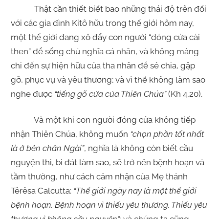
Thật cần thiết biết bao những thái độ trên đối
với các gia đình Kitô hữu trong thế giới hôm nay,
một thế giới đang xô đẩy con người “đóng cửa cài
then” để sống chủ nghĩa cá nhân, và không màng
chi đến sự hiện hữu của tha nhân để sẻ chia, gặp
gỡ, phục vụ và yêu thương; và vì thế không làm sao
nghe được
“tiếng gõ cửa của Thiên Chúa”
(Kh 4,20).
Và một khi con người đóng cửa không tiếp
nhận Thiên Chúa, không muốn
“chọn phần tốt nhất
là ở bên chân Ngài”
, nghĩa là không còn biết cầu
nguyện thì, bi đát làm sao, sẽ trở nên bệnh hoạn và
tầm thường, như cách cảm nhận của Mẹ thánh
Têrêsa Calcutta:
“Thế giới ngày nay là một thế giới
bệnh hoạn. Bệnh hoạn vì thiếu yêu thương. Thiếu yêu