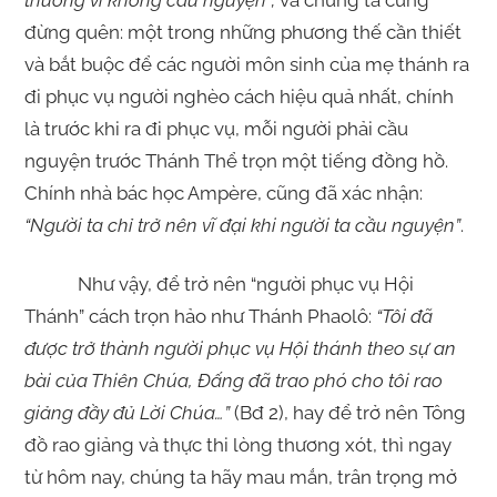
thương vì không cầu nguyện”;
và chúng ta cũng
đừng quên: một trong những phương thế cần thiết
và bắt buộc để các người môn sinh của mẹ thánh ra
đi phục vụ người nghèo cách hiệu quả nhất, chính
là trước khi ra đi phục vụ, mỗi người phải cầu
nguyện trước Thánh Thể trọn một tiếng đồng hồ.
Chính nhà bác học Ampère, cũng đã xác nhận:
“Người ta chỉ trở nên vĩ đại khi người ta cầu nguyện”
.
Như vậy, để trở nên “người phục vụ Hội
Thánh” cách trọn hảo như Thánh Phaolô:
“
Tôi đã
được trở thành người phục vụ Hội thánh theo sự an
bài của Thiên Chúa, Đấng đã trao phó cho tôi rao
giảng đầy đủ Lời Chúa…”
(Bđ 2), hay để trở nên Tông
đồ rao giảng và thực thi lòng thương xót, thì ngay
từ hôm nay, chúng ta hãy mau mắn, trân trọng mở