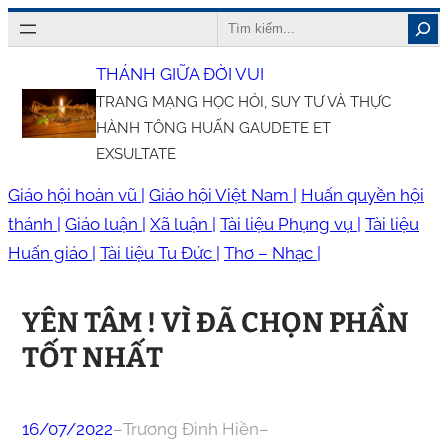
Chuyển
Search
đến
THÁNH GIỮA ĐỜI VUI
phần
TRANG MẠNG HỌC HỎI, SUY TƯ VÀ THỰC
nội
HÀNH TÔNG HUẤN GAUDETE ET
dung
EXSULTATE
Giáo hội hoàn vũ |
Giáo hội Việt Nam |
Huấn quyền hội
thánh |
Giáo luận |
Xã luận |
Tài liệu Phụng vụ |
Tài liệu
Huấn giáo |
Tài liệu Tu Đức |
Thơ – Nhạc |
YÊN TÂM ! VÌ ĐÃ CHỌN PHẦN
TỐT NHẤT
16/07/2022
–
Trương Đình Hiền
–