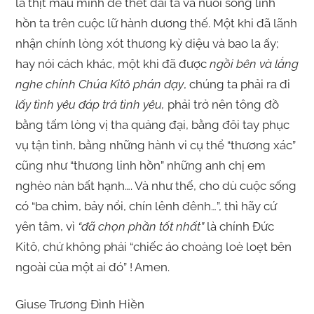
là thịt máu mình để thết đãi ta và nuôi sống linh
hồn ta trên cuộc lữ hành dương thế. Một khi đã lãnh
nhận chính lòng xót thương kỳ diệu và bao la ấy;
hay nói cách khác, một khi đã được
ngồi bên và lắng
nghe chính Chúa Kitô phán dạy
, chúng ta phải ra đi
lấy tình yêu đáp trả tình yêu,
phải trở nên tông đồ
bằng tấm lòng vị tha quảng đại, bằng đôi tay phục
vụ tận tình, bằng những hành vi cụ thể “thương xác”
cũng như “thương linh hồn” những anh chị em
nghèo nàn bất hạnh…. Và như thế, cho dù cuộc sống
có “ba chìm, bảy nổi, chín lênh đênh…”, thì hãy cứ
yên tâm, vì
“đã chọn phần tốt nhất”
là chính Đức
Kitô, chứ không phải “chiếc áo choàng loè loẹt bên
ngoài của một ai đó” ! Amen.
Giuse Trương Đình Hiền