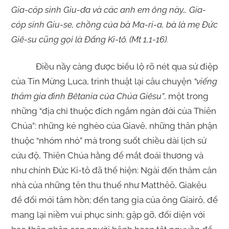
Gia-cóp sinh Giu-đa và các anh em ông này… Gia-
cóp sinh Giu-se, chồng của bà Ma-ri-a, bà là mẹ Đức
Giê-su cũng gọi là Đấng Ki-tô. (Mt 1,1-16).
Điều nầy càng được biểu lộ rõ nét qua sứ điệp
của Tin Mừng Luca, trình thuật lại câu chuyện
“viếng
thăm gia đình Bêtania của Chúa Giêsu”
, một trong
những “địa chỉ thuộc đích ngắm ngàn đời của Thiên
Chúa”: những kẻ nghèo của Giavê, những thân phận
thuộc “nhóm nhỏ” mà trong suốt chiều dài lịch sử
cứu độ, Thiên Chúa hằng để mắt đoái thương và
như chính Đức Ki-tô đã thể hiện: Ngài đến thăm căn
nhà của những tên thu thuế như Matthêô, Giakêu
để đổi mới tâm hồn; đến tang gia của ông Giairô, để
mang lại niềm vui phục sinh; gặp gỡ, đối diện với