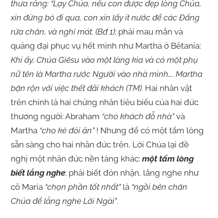
thưa rằng: “Lạy Chúa, nếu con được đẹp lòng Chúa,
xin đừng bỏ đi qua, con xin lấy ít nước để các Đấng
rửa chân, và nghỉ mát. (Bđ 1)
; phải mau mắn và
quảng đại phục vụ hết mình như Martha ở Bêtania:
Khi ấy, Chúa Giêsu vào một làng kia và có một phụ
nữ tên là Martha rước Người vào nhà mình…. Martha
bận rộn với việc thết đãi khách (TM).
Hai nhân vật
trên chính là hai chứng nhân tiêu biểu của hai đức
thương người: Abraham
“cho khách đỗ nhà”
và
Martha
“cho kẻ đói ăn”
! Nhưng để có một tấm lòng
sẵn sàng cho hai nhân đức trên, Lời Chúa lại đề
nghị một nhân đức nền tảng khác:
một tấm lòng
biết lắng nghe
; phải biết đón nhận, lắng nghe như
cô Maria
“chọn phần tốt nhất”
là
“ngồi bên chân
Chúa để lắng nghe Lời Ngài”
.