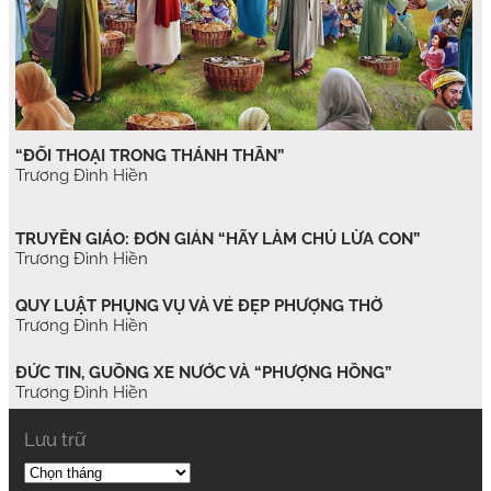
“ĐỐI THOẠI TRONG THÁNH THẦN”
Trương Đình Hiền
TRUYỀN GIÁO: ĐƠN GIẢN “HÃY LÀM CHÚ LỪA CON”
Trương Đình Hiền
QUY LUẬT PHỤNG VỤ VÀ VẺ ĐẸP PHƯỢNG THỜ
Trương Đình Hiền
ĐỨC TIN, GUỒNG XE NƯỚC VÀ “PHƯỢNG HỒNG”
Trương Đình Hiền
Lưu trữ