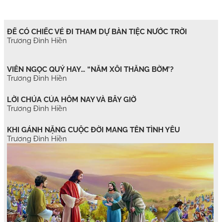
ĐỂ CÓ CHIẾC VÉ ĐI THAM DỰ BÀN TIỆC NƯỚC TRỜI
Trương Đình Hiền
VIÊN NGỌC QUÝ HAY… “NẮM XÔI THẰNG BỜM’?
Trương Đình Hiền
LỜI CHÚA CỦA HÔM NAY VÀ BÂY GIỜ
Trương Đình Hiền
KHI GÁNH NẶNG CUỘC ĐỜI MANG TÊN TÌNH YÊU
Trương Đình Hiền