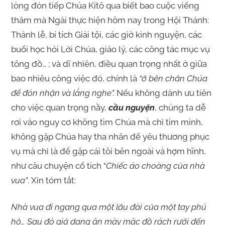
lòng đón tiếp Chúa Kitô qua biết bao cuộc viếng
thăm mà Ngài thực hiện hôm nay trong Hội Thánh:
Thánh lễ, bí tích Giải tội, các giờ kinh nguyện, các
buổi học hỏi Lời Chúa, giáo lý, các công tác mục vụ
tông đồ… ; và dĩ nhiên, điều quan trọng nhất ở giữa
bao nhiêu công việc đó, chính là
“ở bên chân Chúa
để đón nhận và lắng nghe”.
Nếu không dành ưu tiên
cho việc quan trọng nầy,
cầu nguyện
, chúng ta dễ
rơi vào nguy cơ không tìm Chúa mà chỉ tìm mình,
không gặp Chúa hay tha nhân để yêu thương phục
vụ mà chỉ là để gặp cái tôi bên ngoài và hợm hĩnh,
như câu chuyện cổ tích “
Chiếc áo choàng của nhà
vua”
. Xin tóm tắt:
Nhà vua đi ngang qua một lâu đài của một tay phú
hộ… Sau đó giả dạng ăn mày mặc đồ rách rưới đến