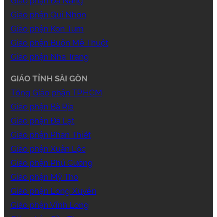
Giáo phận Đà Nẵng
Giáo phận Qui Nhơn
Giáo phận Kon Tum
Giáo phận Buôn Mê Thuột
Giáo phận Nha Trang
GIÁO TỈNH SÀI GÒN
Tổng Giáo phận TP.HCM
Giáo phận Bà Rịa
Giáo phận Đà Lạt
Giáo phận Phan Thiết
Giáo phận Xuân Lộc
Giáo phận Phú Cường
Giáo phận Mỹ Tho
Giáo phận Long Xuyên
Giáo phận Vĩnh Long