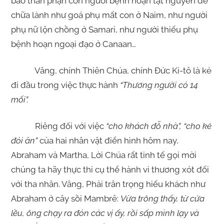
bao thân phận con người bệnh hoạn tật nguyền để
chữa lành như goá phụ mất con ở Naim, như người
phụ nữ lộn chồng ở Samari, như người thiếu phụ
bệnh hoạn ngoại đạo ở Canaan…
Vâng, chính Thiên Chúa, chính Đức Ki-tô là kẻ
đi đầu trong việc thực hành
“Thương người có 14
mối”.
Riêng đối với việc
“cho khách đỗ nhà”, “cho kẻ
đói ăn”
của hai nhân vật điển hình hôm nay,
Abraham và Martha, Lời Chúa rất tinh tế gọi mời
chúng ta hãy thực thi cụ thể hành vi thương xót đối
với tha nhân. Vâng, Phải trân trọng hiếu khách như
Abraham ở cây sồi Mambrê:
Vừa trông thấy, từ cửa
lều, ông chạy ra đón các vị ấy, rồi sấp mình lạy và