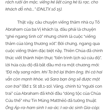
rách rưới ăn mặc, viếng kẻ liệt cùng kẻ tù rạc, cho
khách đỗ nhà,…” (DNLTX số 15).
Thật vậy, câu chuyện viếng thăm nhà cụ Tổ
Abraham của ba Vị khách lạ, đâu phải là chuyện
“ghé ngang tình cờ” nhưng chính là cuộc “viếng
thăm của lòng thương xót”. Bởi chưng, ngang qua
cuộc viếng thăm đặc biệt nầy, Thiên Chúa đã chính
thức viết thành hiện thực “tiến trình lịch sử cứu độ”,
lời hứa cứu độ đã bắt đầu mở ra một chương mới:
“Độ nầy sang năm, khi Ta trở lại thăm ông, thì cả hai
vẫn còn mạnh khỏe, và Sara bạn ông sẽ được một
con trai”
(Bđ 1: St 18,1-10). Vâng, chính từ “người con
trai” của Abraham đã khởi đầu “dòng tộc của Chúa
Cứu thế” như Tin Mừng Matthêô đã tường thuật:
Ông Áp-ra-ham sinh I-xa-ác; I-xa-ác sinh Gia-cóp;