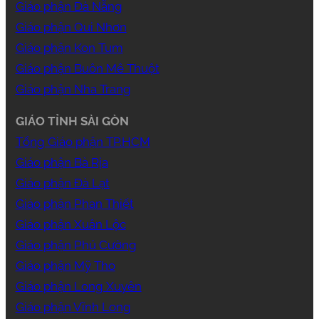
Giáo phận Đà Nẵng
Giáo phận Qui Nhơn
Giáo phận Kon Tum
Giáo phận Buôn Mê Thuột
Giáo phận Nha Trang
GIÁO TỈNH SÀI GÒN
Tổng Giáo phận TP.HCM
Giáo phận Bà Rịa
Giáo phận Đà Lạt
Giáo phận Phan Thiết
Giáo phận Xuân Lộc
Giáo phận Phú Cường
Giáo phận Mỹ Tho
Giáo phận Long Xuyên
Giáo phận Vĩnh Long