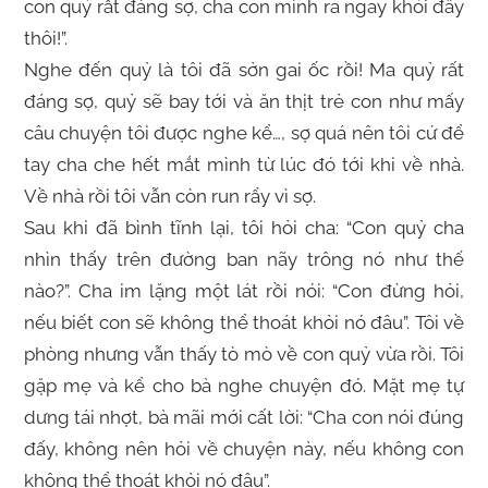
con quỷ rất đáng sợ, cha con mình ra ngay khỏi đây
thôi!”.
Nghe đến quỷ là tôi đã sởn gai ốc rồi! Ma quỷ rất
đáng sợ, quỷ sẽ bay tới và ăn thịt trẻ con như mấy
câu chuyện tôi được nghe kể…, sợ quá nên tôi cứ để
tay cha che hết mắt mình từ lúc đó tới khi về nhà.
Về nhà rồi tôi vẫn còn run rẩy vì sợ.
Sau khi đã bình tĩnh lại, tôi hỏi cha: “Con quỷ cha
nhìn thấy trên đường ban nãy trông nó như thế
nào?”. Cha im lặng một lát rồi nói: “Con đừng hỏi,
nếu biết con sẽ không thể thoát khỏi nó đâu”. Tôi về
phòng nhưng vẫn thấy tò mò về con quỷ vừa rồi. Tôi
gặp mẹ và kể cho bà nghe chuyện đó. Mặt mẹ tự
dưng tái nhợt, bà mãi mới cất lời: “Cha con nói đúng
đấy, không nên hỏi về chuyện này, nếu không con
không thể thoát khỏi nó đâu”.