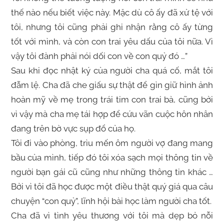
thế nào nếu biết việc này. Mặc dù cô ấy đã xử tệ với
tôi, nhưng tôi cũng phải ghi nhận rằng cô ấy từng
tốt với mình, và còn con trai yêu dấu của tôi nữa. Vì
vậy tôi đành phải nói dối con về con quỷ đó …”
Sau khi đọc nhật ký của người cha quá cố, mắt tôi
đẫm lệ. Cha đã che giấu sự thật để gìn giữ hình ảnh
hoàn mỹ về mẹ trong trái tim con trai bà, cũng bởi
vì vậy mà cha mẹ tái hợp để cứu vãn cuộc hôn nhân
đang trên bờ vực sụp đổ của họ.
Tôi đi vào phòng, trìu mến ôm người vợ đang mang
bầu của mình, tiếp đó tôi xóa sạch mọi thông tin về
người bạn gái cũ cũng như những thông tin khác …
Bởi vì tôi đã học được một điều thật quý giá qua câu
chuyện “con quỷ”, lĩnh hội bài học làm người cha tốt.
Cha đã vì tình yêu thương với tôi mà dẹp bỏ nỗi