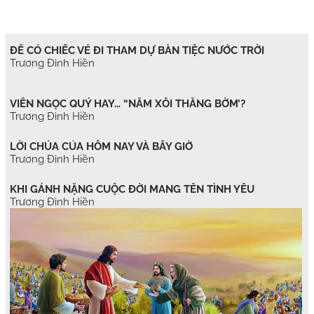
ĐỂ CÓ CHIẾC VÉ ĐI THAM DỰ BÀN TIỆC NƯỚC TRỜI
Trương Đình Hiền
VIÊN NGỌC QUÝ HAY… “NẮM XÔI THẰNG BỜM’?
Trương Đình Hiền
LỜI CHÚA CỦA HÔM NAY VÀ BÂY GIỜ
Trương Đình Hiền
KHI GÁNH NẶNG CUỘC ĐỜI MANG TÊN TÌNH YÊU
Trương Đình Hiền