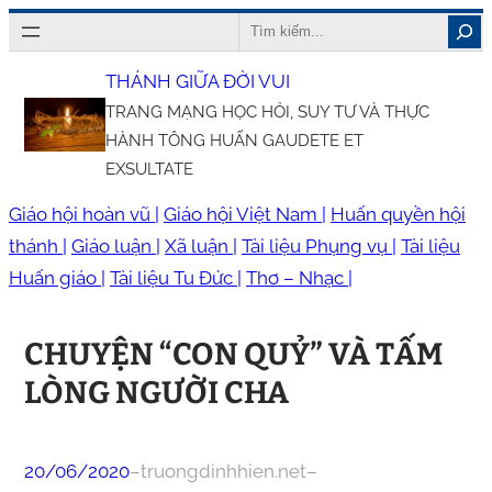
Chuyển
Search
đến
THÁNH GIỮA ĐỜI VUI
phần
TRANG MẠNG HỌC HỎI, SUY TƯ VÀ THỰC
nội
HÀNH TÔNG HUẤN GAUDETE ET
dung
EXSULTATE
Giáo hội hoàn vũ |
Giáo hội Việt Nam |
Huấn quyền hội
thánh |
Giáo luận |
Xã luận |
Tài liệu Phụng vụ |
Tài liệu
Huấn giáo |
Tài liệu Tu Đức |
Thơ – Nhạc |
CHUYỆN “CON QUỶ” VÀ TẤM
LÒNG NGƯỜI CHA
20/06/2020
–
truongdinhhien.net
–