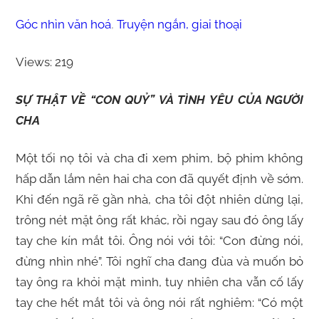
Góc nhìn văn hoá
, 
Truyện ngắn, giai thoại
Views: 219
SỰ THẬT VỀ “CON QUỶ” VÀ TÌNH YÊU CỦA NGƯỜI
CHA
Một tối nọ tôi và cha đi xem phim, bộ phim không
hấp dẫn lắm nên hai cha con đã quyết định về sớm.
Khi đến ngã rẽ gần nhà, cha tôi đột nhiên dừng lại,
trông nét mặt ông rất khác, rồi ngay sau đó ông lấy
tay che kín mắt tôi. Ông nói với tôi: “Con đừng nói,
đừng nhìn nhé”. Tôi nghĩ cha đang đùa và muốn bỏ
tay ông ra khỏi mặt mình, tuy nhiên cha vẫn cố lấy
tay che hết mắt tôi và ông nói rất nghiêm: “Có một