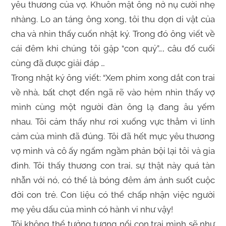
yêu thương của vợ. Khuôn mặt ông nở nụ cười nhẹ
nhàng. Lo an táng ông xong, tôi thu dọn di vật của
cha và nhìn thấy cuốn nhật ký. Trong đó ông viết về
cái đêm khi chúng tôi gặp “con quỷ”…, câu đố cuối
cùng đã được giải đáp …
Trong nhật ký ông viết: “Xem phim xong dắt con trai
về nhà, bất chợt đến ngã rẽ vào hẻm nhìn thấy vợ
mình cùng một người đàn ông lạ đang âu yếm
nhau. Tôi cảm thấy như rơi xuống vực thẳm vì linh
cảm của mình đã đúng. Tôi đã hết mực yêu thương
vợ mình và cô ấy ngấm ngầm phản bội lại tôi và gia
đình. Tôi thấy thương con trai, sự thật này quá tàn
nhẫn với nó, có thể là bóng đêm ám ảnh suốt cuộc
đời con trẻ. Con liệu có thể chấp nhận việc người
mẹ yêu dấu của mình có hành vi như vậy!
Tôi không thể tưởng tượng nổi con trai mình sẽ như