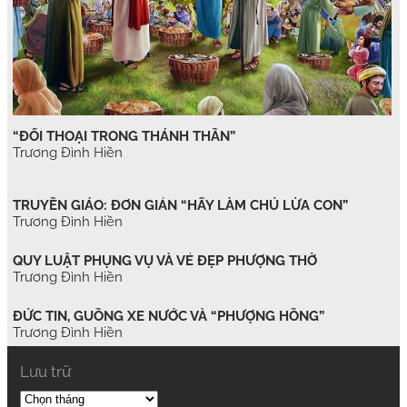
“ĐỐI THOẠI TRONG THÁNH THẦN”
Trương Đình Hiền
TRUYỀN GIÁO: ĐƠN GIẢN “HÃY LÀM CHÚ LỪA CON”
Trương Đình Hiền
QUY LUẬT PHỤNG VỤ VÀ VẺ ĐẸP PHƯỢNG THỜ
Trương Đình Hiền
ĐỨC TIN, GUỒNG XE NƯỚC VÀ “PHƯỢNG HỒNG”
Trương Đình Hiền
Lưu trữ