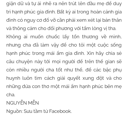
giận dữ và tự ái nhẽ ra nên trút lên đầu mẹ để duy
trì hạnh phúc gia đình. Bất kỳ ai trong hoàn cảnh gia
đình có nguy cơ đổ vỡ cần phải xem xét lại bản thân
và thông cảm cho đối phương với tấm lòng vị tha.
Không ai muốn chuốc lấy tổn thương về mình,
nhưng cha đã làm vậy để cho tôi một cuộc sống
hạnh phúc trong mái ấm gia đình. Xin hãy chia sẻ
câu chuyện này tới mọi người để trên thế gian sẽ
còn nhiều người cha tốt như thế, để các bậc phụ
huynh luôn tìm cách giải quyết xung đột và cho
những đứa con thơ một mái ấm hạnh phúc bên mẹ
cha.
NGUYỄN MỄN
Nguồn: Sưu tầm từ Facebook.