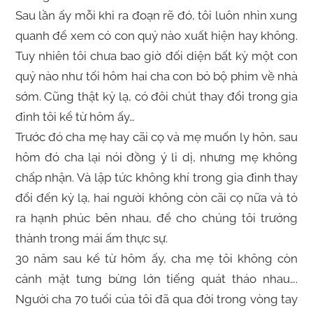
Sau lần ấy mỗi khi ra đoạn rẽ đó, tôi luôn nhìn xung
quanh để xem có con quỷ nào xuất hiện hay không.
Tuy nhiên tôi chưa bao giờ đối diện bất kỳ một con
quỷ nào như tối hôm hai cha con bỏ bộ phim về nhà
sớm. Cũng thật kỳ lạ, có đôi chút thay đổi trong gia
đình tôi kể từ hôm ấy…
Trước đó cha mẹ hay cãi cọ và mẹ muốn ly hôn, sau
hôm đó cha lại nói đồng ý li dị, nhưng mẹ không
chấp nhận. Và lập tức không khí trong gia đình thay
đổi đến kỳ lạ, hai người không còn cãi cọ nữa và tỏ
ra hạnh phúc bên nhau, để cho chúng tôi trưởng
thành trong mái ấm thực sự.
30 năm sau kể từ hôm ấy, cha mẹ tôi không còn
cảnh mặt tưng bừng lớn tiếng quát tháo nhau….
Người cha 70 tuổi của tôi đã qua đời trong vòng tay