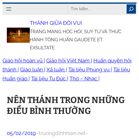
Chuyển
Search
đến
THÁNH GIỮA ĐỜI VUI
phần
TRANG MẠNG HỌC HỎI, SUY TƯ VÀ THỰC
nội
HÀNH TÔNG HUẤN GAUDETE ET
dung
EXSULTATE
Giáo hội hoàn vũ |
Giáo hội Việt Nam |
Huấn quyền hội
thánh |
Giáo luận |
Xã luận |
Tài liệu Phụng vụ |
Tài liệu
Huấn giáo |
Tài liệu Tu Đức |
Thơ – Nhạc |
NÊN THÁNH TRONG NHỮNG
ĐIỀU BÌNH THƯỜNG
05/02/2019
–
truongdinhhien.net
–