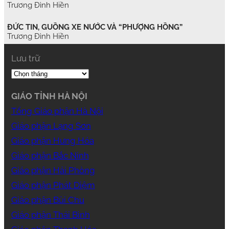
Trương Đình Hiền
ĐỨC TIN, GUỒNG XE NƯỚC VÀ “PHƯỢNG HỒNG”
Trương Đình Hiền
Lưu trữ
GIÁO TỈNH HÀ NỘI
Tổng Giáo phận Hà Nội
Giáo phận Lạng Sơn
Giáo phận Hưng Hóa
Giáo phận Bắc Ninh
Giáo phận Hải Phòng
Giáo phận Phát Diệm
Giáo phận Bùi Chu
Giáo phận Thái Bình