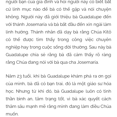
người bạn của gia đình và hỏi người này có biết bất
cứ linh mục nào để bà có thể gặp và nói chuyện
không. Người này đã giới thiệu bà Guadalupe đến
với thánh Josemaría và bà bắt đầu đến xin ngài làm
linh hướng. Thánh nhân đã dạy bà rằng Chúa Kitô
có thể được tìm thấy trong công việc chuyên
nghiệp hay trong cuộc sống đời thường. Sau này bà
Guadalupe chia sẻ rằng bà đã cảm thấy rõ ràng
rằng Chúa đang nói với bà qua cha Josemaría.
Năm 23 tuổi, khi bà Guadalupe khám phá ra ơn gọi
của mình, bà đã có bạn trai, đó là một giáo sư hóa
học. Nhưng từ khi đó, bà Guadalupe luôn có tinh
thần bình an, tâm trạng tốt, vì bà xác quyết cách
thâm sâu mạnh mẽ rằng mình đang làm điều Chúa
muốn.