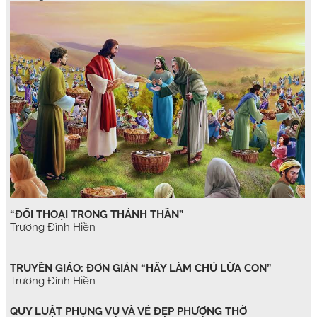
“ĐỐI THOẠI TRONG THÁNH THẦN”
Trương Đình Hiền
TRUYỀN GIÁO: ĐƠN GIẢN “HÃY LÀM CHÚ LỪA CON”
Trương Đình Hiền
QUY LUẬT PHỤNG VỤ VÀ VẺ ĐẸP PHƯỢNG THỜ