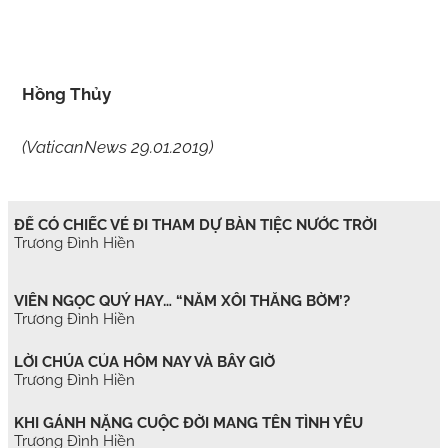
Hồng Thủy
(VaticanNews 29.01.2019)
ĐỂ CÓ CHIẾC VÉ ĐI THAM DỰ BÀN TIỆC NƯỚC TRỜI
Trương Đình Hiền
VIÊN NGỌC QUÝ HAY… “NẮM XÔI THẰNG BỜM’?
Trương Đình Hiền
LỜI CHÚA CỦA HÔM NAY VÀ BÂY GIỜ
Trương Đình Hiền
KHI GÁNH NẶNG CUỘC ĐỜI MANG TÊN TÌNH YÊU
Trương Đình Hiền