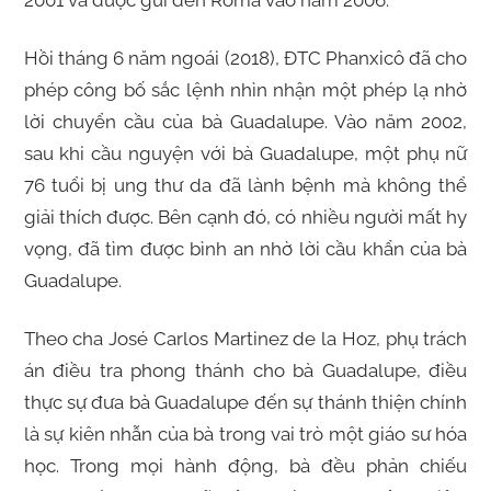
2001 và được gửi đến Roma vào năm 2006.
Hồi tháng 6 năm ngoái (2018), ĐTC Phanxicô đã cho
phép công bố sắc lệnh nhìn nhận một phép lạ nhờ
lời chuyển cầu của bà Guadalupe. Vào năm 2002,
sau khi cầu nguyện với bà Guadalupe, một phụ nữ
76 tuổi bị ung thư da đã lành bệnh mà không thể
giải thích được. Bên cạnh đó, có nhiều người mất hy
vọng, đã tìm được bình an nhờ lời cầu khẩn của bà
Guadalupe.
Theo cha José Carlos Martinez de la Hoz, phụ trách
án điều tra phong thánh cho bà Guadalupe, điều
thực sự đưa bà Guadalupe đến sự thánh thiện chính
là sự kiên nhẫn của bà trong vai trò một giáo sư hóa
học. Trong mọi hành động, bà đều phản chiếu