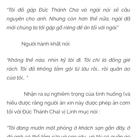
“Tôi đã gặp Đức Thánh Cha và ngài nói sẽ cầu
nguyên cho anh. Nhưng còn hơn thế nữa, ngài đã
mời chúng ta tới gặp gỡ riêng để ăn tối với ngài.”
Người hành khất nói:
“Không thể nào, nhìn kỹ tôi đi. Tôi chỉ là đống giẻ
rách. Tôi đã không tắm gội từ lâu rồi… rồi quần áo
của tôi… ”
Nhận ra sự nghiêm trọng của tình huống (và
hiểu được rằng người ăn xin này được phép ăn cơm
tối với Đức Thánh Cha) vị Linh mục nói :
“Tôi đang mướn một phòng ở khách sạn gần đây, ở
đó anh có thể tắm rửa và cạo râu, và tôi có quần áo