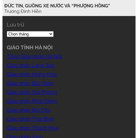
ĐỨC TIN, GUỒNG XE NƯỚC VÀ “PHƯỢNG HỒNG”
Trương Đình Hiền
Lưu trữ
GIÁO TỈNH HÀ NỘI
Tổng Giáo phận Hà Nội
Giáo phận Lạng Sơn
Giáo phận Hưng Hóa
Giáo phận Bắc Ninh
Giáo phận Hải Phòng
Giáo phận Phát Diệm
Giáo phận Bùi Chu
Giáo phận Thái Bình
Giáo phận Thanh Hóa
Giáo phận Vinh