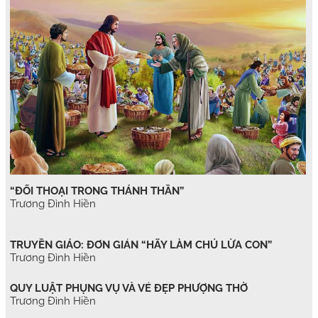
“ĐỐI THOẠI TRONG THÁNH THẦN”
Trương Đình Hiền
TRUYỀN GIÁO: ĐƠN GIẢN “HÃY LÀM CHÚ LỪA CON”
Trương Đình Hiền
QUY LUẬT PHỤNG VỤ VÀ VẺ ĐẸP PHƯỢNG THỜ
Trương Đình Hiền