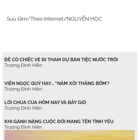
Sưu tầm/Theo Internet/NGUYỄN HỌC
ĐỂ CÓ CHIẾC VÉ ĐI THAM DỰ BÀN TIỆC NƯỚC TRỜI
Trương Đình Hiền
VIÊN NGỌC QUÝ HAY… “NẮM XÔI THẰNG BỜM’?
Trương Đình Hiền
LỜI CHÚA CỦA HÔM NAY VÀ BÂY GIỜ
Trương Đình Hiền
KHI GÁNH NẶNG CUỘC ĐỜI MANG TÊN TÌNH YÊU
Trương Đình Hiền