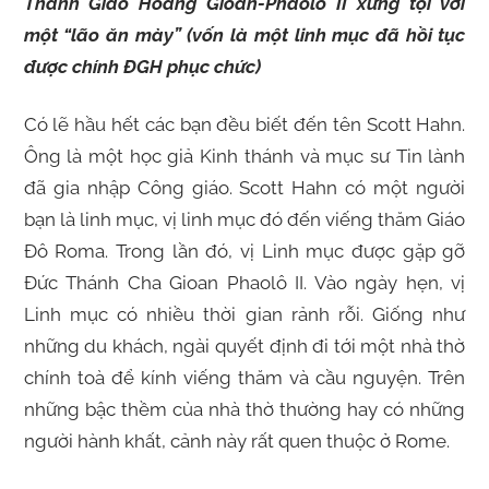
Thánh Giáo Hoàng Gioan-Phaolô II xưng tội với
một “lão ăn mày” (vốn là một linh mục đã hồi tục
được chính ĐGH phục chức)
Có lẽ hầu hết các bạn đều biết đến tên Scott Hahn.
Ông là một học giả Kinh thánh và mục sư Tin lành
đã gia nhập Công giáo. Scott Hahn có một người
bạn là linh mục, vị linh mục đó đến viếng thăm Giáo
Đô Roma. Trong lần đó, vị Linh mục được gặp gỡ
Đức Thánh Cha Gioan Phaolô II. Vào ngày hẹn, vị
Linh mục có nhiều thời gian rảnh rỗi. Giống như
những du khách, ngài quyết định đi tới một nhà thờ
chính toà để kính viếng thăm và cầu nguyện. Trên
những bậc thềm của nhà thờ thường hay có những
người hành khất, cảnh này rất quen thuộc ở Rome.