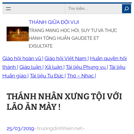
Chuyển
Search
đến
THÁNH GIỮA ĐỜI VUI
phần
TRANG MẠNG HỌC HỎI, SUY TƯ VÀ THỰC
nội
HÀNH TÔNG HUẤN GAUDETE ET
dung
EXSULTATE
Giáo hội hoàn vũ |
Giáo hội Việt Nam |
Huấn quyền hội
thánh |
Giáo luận |
Xã luận |
Tài liệu Phụng vụ |
Tài liệu
Huấn giáo |
Tài liệu Tu Đức |
Thơ – Nhạc |
THÁNH NHÂN XƯNG TỘI VỚI
LÃO ĂN MÀY !
25/03/2019
–
truongdinhhien.net
–