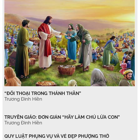
“ĐỐI THOẠI TRONG THÁNH THẦN”
Trương Đình Hiền
TRUYỀN GIÁO: ĐƠN GIẢN “HÃY LÀM CHÚ LỪA CON”
Trương Đình Hiền
QUY LUẬT PHỤNG VỤ VÀ VẺ ĐẸP PHƯỢNG THỜ