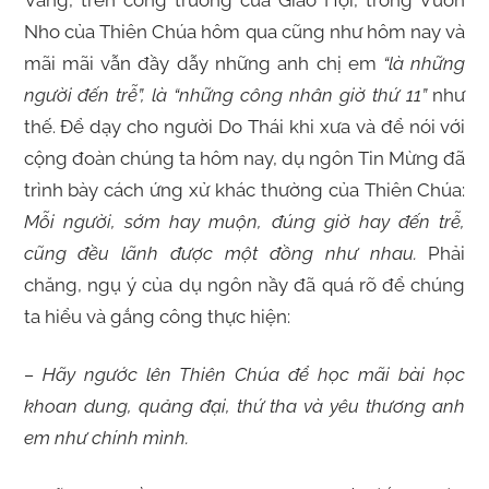
Vâng, trên công trường của Giáo Hội, trong Vườn
Nho của Thiên Chúa hôm qua cũng như hôm nay và
mãi mãi vẫn đầy dẫy những anh chị em
“là những
người đến trễ”, là “những công nhân giờ thứ 11”
như
thế. Để dạy cho người Do Thái khi xưa và để nói với
cộng đoàn chúng ta hôm nay, dụ ngôn Tin Mừng đã
trình bày cách ứng xử khác thường của Thiên Chúa:
Mỗi người, sớm hay muộn, đúng giờ hay đến trễ,
cũng đều lãnh được một đồng như nhau.
Phải
chăng, ngụ ý của dụ ngôn nầy đã quá rõ để chúng
ta hiểu và gắng công thực hiện:
– Hãy ngước lên Thiên Chúa để học mãi bài học
khoan dung, quảng đại, thứ tha và yêu thương anh
em như chính mình.