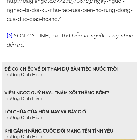
http://baigiangdtc.dk/2019/06/13/ngay-nguoi-
ngheo-bi-doi-xu-nhu-rac-ruoi-bien-ho-rung-dong-
cua-duc-giao-hoang/
[2]
SƠN CA LINH, bài thơ
Dẫu là người công nhân
đến trễ.
ĐỂ CÓ CHIẾC VÉ ĐI THAM DỰ BÀN TIỆC NƯỚC TRỜI
Trương Đình Hiền
VIÊN NGỌC QUÝ HAY… “NẮM XÔI THẰNG BỜM’?
Trương Đình Hiền
LỜI CHÚA CỦA HÔM NAY VÀ BÂY GIỜ
Trương Đình Hiền
KHI GÁNH NẶNG CUỘC ĐỜI MANG TÊN TÌNH YÊU
Trương Đình Hiền