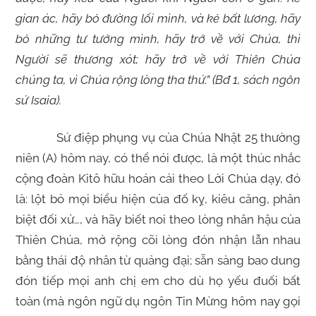
gian ác, hãy bỏ đường lối mình, và kẻ bất lương, hãy
bỏ những tư tưởng mình, hãy trở về với Chúa, thì
Người sẽ thương xót; hãy trở về với Thiên Chúa
chúng ta, vì Chúa rộng lòng tha thứ.” (Bđ 1, sách ngôn
sứ Isaia).
Sứ điệp phụng vụ của Chúa Nhật 25 thường
niên (A) hôm nay, có thể nói được, là một thúc nhắc
cộng đoàn Kitô hữu hoán cải theo Lời Chúa dạy, đó
là: lột bỏ mọi biểu hiện của đố kỵ, kiêu căng, phân
biệt đối xử…, và hãy biết noi theo lòng nhân hậu của
Thiên Chúa, mở rộng cõi lòng đón nhận lẫn nhau
bằng thái độ nhân từ quảng đại; sẵn sàng bao dung
đón tiếp mọi anh chị em cho dù họ yếu đuối bất
toàn (mà ngôn ngữ dụ ngôn Tin Mừng hôm nay gọi