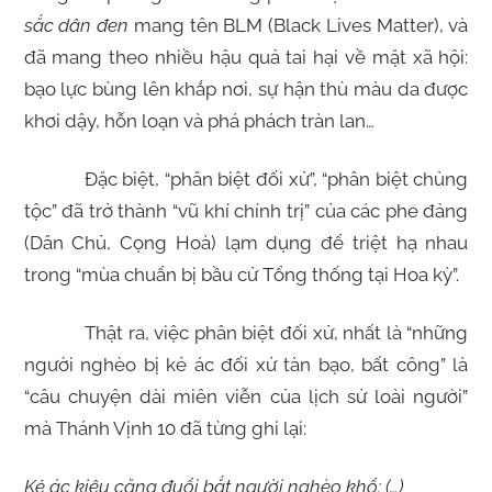
sắc dân đen
mang tên BLM (Black Lives Matter), và
đã mang theo nhiều hậu quả tai hại về mặt xã hội:
bạo lực bùng lên khắp nơi, sự hận thù màu da được
khơi dậy, hỗn loạn và phá phách tràn lan…
Đặc biệt, “phân biệt đối xử”, “phân biệt chủng
tộc” đã trở thành “vũ khí chính trị” của các phe đảng
(Dân Chủ, Cọng Hoà) lạm dụng để triệt hạ nhau
trong “mùa chuẩn bị bầu cử Tổng thống tại Hoa kỳ”.
Thật ra, việc phân biệt đối xử, nhất là “những
người nghèo bị kẻ ác đối xử tàn bạo, bất công” là
“câu chuyện dài miên viễn của lịch sử loài người”
mà Thánh Vịnh 10 đã từng ghi lại:
Kẻ ác kiêu căng đuổi bắt người nghèo khổ: (…)