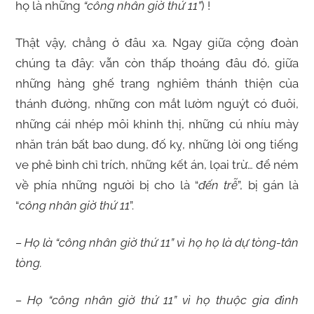
họ là những
“công nhân giờ thứ 11”
) !
Thật vậy, chẳng ở đâu xa. Ngay giữa cộng đoàn
chúng ta đây: vẫn còn thấp thoáng đâu đó, giữa
những hàng ghế trang nghiêm thánh thiện của
thánh đường, những con mắt lườm nguýt có đuôi,
những cái nhép môi khinh thị, những cú nhíu mày
nhăn trán bất bao dung, đố kỵ, những lời ong tiếng
ve phê bình chỉ trích, những kết án, lọai trừ… để ném
về phía những người bị cho là “
đến trễ
”, bị gán là
“
công nhân giờ thứ 11
”.
– Họ là “công nhân giờ thứ 11” vì họ họ là dự tòng-tân
tòng.
– Họ “công nhân giờ thứ 11” vì họ thuộc gia đình