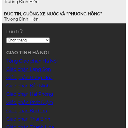
Trương Đình Hiền
ĐỨC TIN, GUỒNG XE NƯỚC VÀ “PHƯỢNG HỒNG”
Trương Đình Hiền
Lưu trữ
GIÁO TỈNH HÀ NỘI
Tổng Giáo phận Hà Nội
Giáo phận Lạng Sơn
Giáo phận Hưng Hóa
Giáo phận Bắc Ninh
Giáo phận Hải Phòng
Giáo phận Phát Diệm
Giáo phận Bùi Chu
Giáo phận Thái Bình
Giáo phận Thanh Hóa