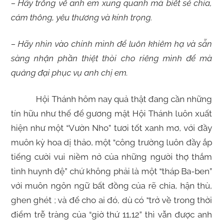
– Hãy trông về anh em xung quanh mà biết sẻ chia,
cảm thông, yêu thương và kính trọng.
– Hãy nhìn vào chính mình để luôn khiêm hạ và sẵn
sàng nhận phần thiệt thòi cho riêng mình để mà
quảng đại phục vụ anh chị em.
Hội Thánh hôm nay quả thật đang cần những
tín hữu như thế để gương mặt Hội Thánh luôn xuất
hiện như một “Vườn Nho” tươi tốt xanh mơ, với đầy
muôn kỳ hoa dị thảo, một “công trường luôn đầy ắp
tiếng cười vui niềm nở của những người thợ thắm
tình huynh đệ” chứ không phải là một “tháp Ba-ben”
với muôn ngôn ngữ bất đồng của rẽ chia, hận thù,
ghen ghét ; và để cho ai đó, dù có “trở về trong thời
điểm trễ tràng của “giờ thứ 11,12” thì vẫn được anh