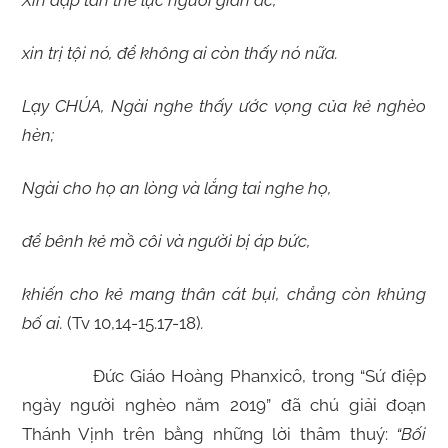
Xin đập tan thế lực người gian ác,
xin trị tội nó, để không ai còn thấy nó nữa.
Lạy CHÚA, Ngài nghe thấy ước vọng của kẻ nghèo
hèn;
Ngài cho họ an lòng và lắng tai nghe họ,
để bênh kẻ mồ côi và người bị áp bức,
khiến cho kẻ mang thân cát bụi, chẳng còn khủng
bố ai.
(Tv 10,14-15.17-18)
.
Đức Giáo Hoàng Phanxicô, trong “Sứ điệp
ngày người nghèo năm 2019” đã chú giải đoạn
Thánh Vịnh trên bằng những lời thâm thuý:
“
Bối