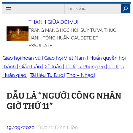
Chuyển
Search
đến
THÁNH GIỮA ĐỜI VUI
phần
TRANG MẠNG HỌC HỎI, SUY TƯ VÀ THỰC
nội
HÀNH TÔNG HUẤN GAUDETE ET
dung
EXSULTATE
Giáo hội hoàn vũ |
Giáo hội Việt Nam |
Huấn quyền hội
thánh |
Giáo luận |
Xã luận |
Tài liệu Phụng vụ |
Tài liệu
Huấn giáo |
Tài liệu Tu Đức |
Thơ – Nhạc |
DẪU LÀ “NGƯỜI CÔNG NHÂN
GIỜ THỨ 11”
19/09/2020
–
Trương Đình Hiền
–