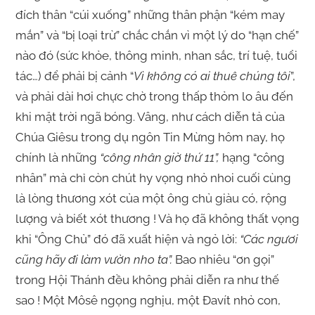
đích thân “cúi xuống” những thân phận “kém may
mắn” và “bị loại trừ” chắc chắn vì một lý do “hạn chế”
nào đó (sức khỏe, thông minh, nhan sắc, trí tuệ, tuổi
tác…) để phải bị cảnh “
Vì không có ai thuê chúng tôi
”,
và phải dài hơi chực chờ trong thấp thỏm lo âu đến
khi mặt trời ngã bóng. Vâng, như cách diễn tả của
Chúa Giêsu trong dụ ngôn Tin Mừng hôm nay, họ
chính là những
“công nhân giờ thứ 11”,
hạng “công
nhân” mà chỉ còn chút hy vọng nhỏ nhoi cuối cùng
là lòng thương xót của một ông chủ giàu có, rộng
lượng và biết xót thương ! Và họ đã không thất vọng
khi “Ông Chủ” đó đã xuất hiện và ngỏ lời:
“Các ngươi
cũng hãy đi làm vườn nho ta”.
Bao nhiêu “ơn gọi”
trong Hội Thánh đều không phải diễn ra như thế
sao ! Một Môsê ngọng nghịu, một Đavít nhỏ con,