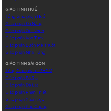
GIÁO TỈNH HUẾ
Tổng Giáo phận Huế
Giáo phận Đà Nẵng
Giáo phận Qui Nhơn
Giáo phận Kon Tum
Giáo phận Buôn Mê Thuột
Giáo phận Nha Trang
GIÁO TỈNH SÀI GÒN
Tổng Giáo phận TP.HCM
Giáo phận Bà Rịa
Giáo phận Đà Lạt
Giáo phận Phan Thiết
Giáo phận Xuân Lộc
Giáo phận Phú Cường