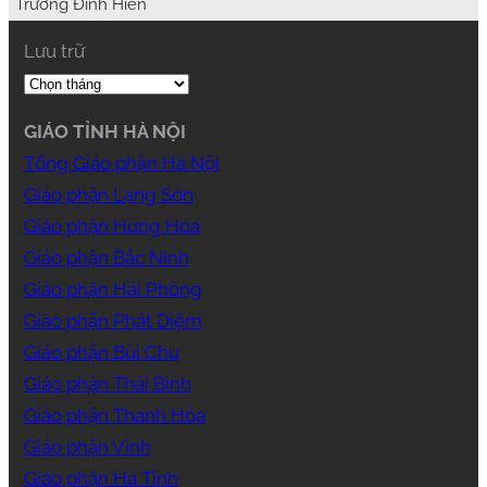
Trương Đình Hiền
Lưu trữ
GIÁO TỈNH HÀ NỘI
Tổng Giáo phận Hà Nội
Giáo phận Lạng Sơn
Giáo phận Hưng Hóa
Giáo phận Bắc Ninh
Giáo phận Hải Phòng
Giáo phận Phát Diệm
Giáo phận Bùi Chu
Giáo phận Thái Bình
Giáo phận Thanh Hóa
Giáo phận Vinh
Giáo phận Hà Tĩnh