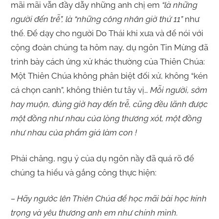
mãi mãi vẫn đầy dẫy những anh chị em
“là những
người đến trễ”, là “những công nhân giờ thứ 11”
như
thế. Để dạy cho người Do Thái khi xưa và để nói với
cộng đoàn chúng ta hôm nay, dụ ngôn Tin Mừng đã
trình bày cách ứng xử khác thường của Thiên Chúa:
Một Thiên Chúa không phân biệt đối xử, không “kén
cá chọn canh”, không thiên tư tây vị…
Mỗi người, sớm
hay muộn, đúng giờ hay đến trễ, cũng đều lãnh được
một đồng như nhau của lòng thương xót, một đồng
như nhau của phẩm giá làm con !
Phải chăng, ngụ ý của dụ ngôn nầy đã quá rõ để
chúng ta hiểu và gắng công thực hiện:
– Hãy ngước lên Thiên Chúa để học mãi bài học kính
trọng và yêu thương anh em như chính mình.