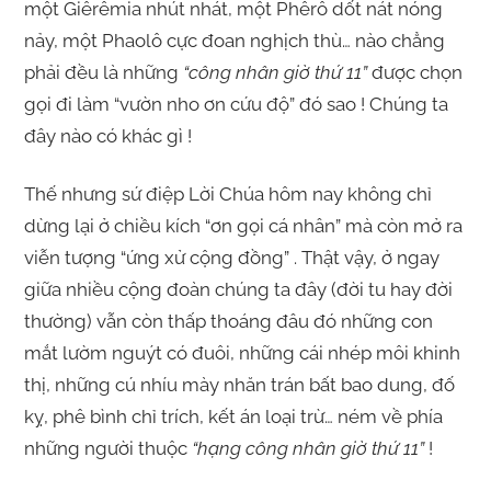
một Giêrêmia nhút nhát, một Phêrô dốt nát nóng
nảy, một Phaolô cực đoan nghịch thù… nào chẳng
phải đều là những
“công nhân giờ thứ 11”
được chọn
gọi đi làm “vườn nho ơn cứu độ” đó sao ! Chúng ta
đây nào có khác gì !
Thế nhưng sứ điệp Lời Chúa hôm nay không chỉ
dừng lại ở chiều kích “ơn gọi cá nhân” mà còn mở ra
viễn tượng “ứng xử cộng đồng” . Thật vậy, ở ngay
giữa nhiều cộng đoàn chúng ta đây (đời tu hay đời
thường) vẫn còn thấp thoáng đâu đó những con
mắt lườm nguýt có đuôi, những cái nhép môi khinh
thị, những cú nhíu mày nhăn trán bất bao dung, đố
kỵ, phê bình chỉ trích, kết án loại trừ… ném về phía
những người thuộc
“hạng công nhân giờ thứ 11”
!