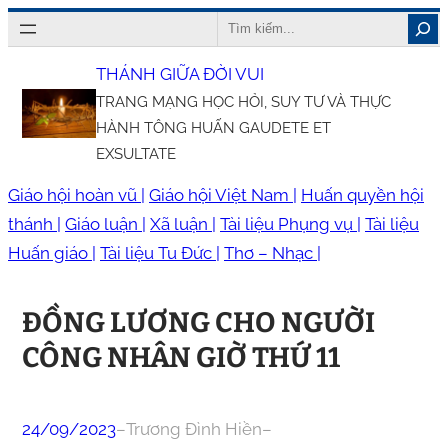
Chuyển
Search
đến
THÁNH GIỮA ĐỜI VUI
phần
TRANG MẠNG HỌC HỎI, SUY TƯ VÀ THỰC
nội
HÀNH TÔNG HUẤN GAUDETE ET
dung
EXSULTATE
Giáo hội hoàn vũ |
Giáo hội Việt Nam |
Huấn quyền hội
thánh |
Giáo luận |
Xã luận |
Tài liệu Phụng vụ |
Tài liệu
Huấn giáo |
Tài liệu Tu Đức |
Thơ – Nhạc |
ĐỒNG LƯƠNG CHO NGƯỜI
CÔNG NHÂN GIỜ THỨ 11
24/09/2023
–
Trương Đình Hiền
–