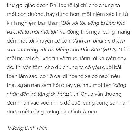
thư gởi giáo đoàn Philipphê lại chỉ cho chúng ta
một con đường, hay đúng hơn, một niềm xác tín từ
kinh nghiệm bản thân:
“Đối với tôi, sống là Đức Kitô
và chết là một mối lợi”;
và đồng thời ngài cũng mang
đến một lời khuyên cơ bản:
“Anh em phải ăn ở làm
sao cho xứng với Tin Mừng của Đức Kitô” (BĐ 2).
Nếu
mỗi người đều xác tín và thực hành lời khuyên dạy
đó, thì yên tâm, cho dù chúng ta có yếu đuối bất
toàn làm sao, có “lỡ dại đi hoang xa cở nào”, nếu
thật sự ăn năn sám hối quay về, như một tên
“công
nhân đến trễ tận giời thứ 11”
, thì Chúa vẫn thương
đón nhận vào vườn nho để cuối cùng cũng sẽ nhận
được một đồng lương hậu hĩnh. Amen.
Trương Đình Hiền