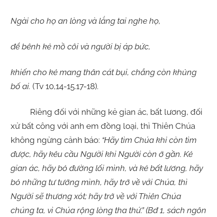
Ngài cho họ an lòng và lắng tai nghe họ,
để bênh kẻ mồ côi và người bị áp bức,
khiến cho kẻ mang thân cát bụi, chẳng còn khủng
bố ai.
(Tv 10,14-15.17-18)
.
Riêng đối với những kẻ gian ác, bất lương, đối
xử bất công với anh em đồng loại, thì Thiên Chúa
không ngừng cảnh báo:
“Hãy tìm Chúa khi còn tìm
được, hãy kêu cầu Người khi Người còn ở gần. Kẻ
gian ác, hãy bỏ đường lối mình, và kẻ bất lương, hãy
bỏ những tư tưởng mình, hãy trở về với Chúa, thì
Người sẽ thương xót; hãy trở về với Thiên Chúa
chúng ta, vì Chúa rộng lòng tha thứ.” (Bđ 1, sách ngôn