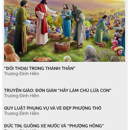
“ĐỐI THOẠI TRONG THÁNH THẦN”
Trương Đình Hiền
TRUYỀN GIÁO: ĐƠN GIẢN “HÃY LÀM CHÚ LỪA CON”
Trương Đình Hiền
QUY LUẬT PHỤNG VỤ VÀ VẺ ĐẸP PHƯỢNG THỜ
Trương Đình Hiền
ĐỨC TIN, GUỒNG XE NƯỚC VÀ “PHƯỢNG HỒNG”