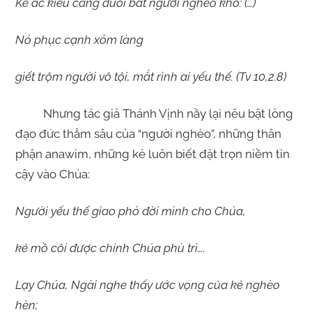
Kẻ ác kiêu căng đuổi bắt người nghèo khổ: (…)
Nó phục cạnh xóm làng
giết trộm người vô tội, mắt rình ai yếu thế. (Tv 10,2.8)
Nhưng tác giả Thánh Vịnh nầy lại nêu bật lòng
đạo đức thẳm sâu của “người nghèo”, những thân
phận anawim, những kẻ luôn biết đặt trọn niềm tin
cậy vào Chúa:
Người yếu thế giao phó đời mình cho Chúa,
kẻ mồ côi được chính Chúa phù trì….
Lạy Chúa, Ngài nghe thấy ước vọng của kẻ nghèo
hèn;