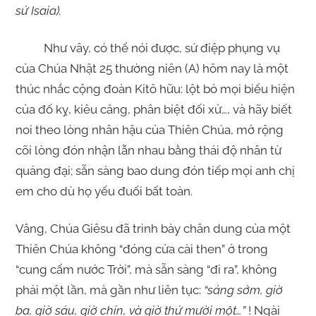
sứ Isaia).
Như vây, có thể nói được, sứ điệp phụng vụ
của Chúa Nhật 25 thường niên (A) hôm nay là một
thúc nhắc cộng đoàn Kitô hữu: lột bỏ mọi biểu hiện
của đố kỵ, kiêu căng, phân biệt đối xử…, và hãy biết
noi theo lòng nhân hậu của Thiên Chúa, mở rộng
cõi lòng đón nhận lẫn nhau bằng thái độ nhân từ
quảng đại; sẵn sàng bao dung đón tiếp mọi anh chị
em cho dù họ yếu đuối bất toàn.
Vâng, Chúa Giêsu đã trình bày chân dung của một
Thiên Chúa không “đóng cửa cài then” ở trong
“cung cấm nước Trời”, mà sẵn sàng “đi ra”, không
phải một lần, mà gần như liên tục:
“sáng sớm, giờ
ba, giờ sáu, giờ chín, và giờ thứ mười một…”
! Ngài