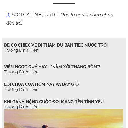
[1]
SƠN CA LINH, bài thơ
Dẫu là người công nhân
đến trễ.
ĐỂ CÓ CHIẾC VÉ ĐI THAM DỰ BÀN TIỆC NƯỚC TRỜI
Trương Đình Hiền
VIÊN NGỌC QUÝ HAY… “NẮM XÔI THẰNG BỜM’?
Trương Đình Hiền
LỜI CHÚA CỦA HÔM NAY VÀ BÂY GIỜ
Trương Đình Hiền
KHI GÁNH NẶNG CUỘC ĐỜI MANG TÊN TÌNH YÊU
Trương Đình Hiền