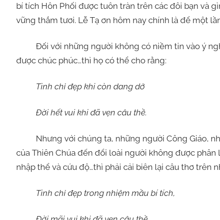
bí tích Hôn Phối được tuôn tràn trên các đôi bạn và g
vững thắm tươi. Lễ Tạ ơn hôm nay chính là để một lầ
Đối với những người không có niềm tin vào ý nghĩa
được chúc phúc…thì họ có thể cho rằng:
Tình chỉ đẹp khi còn dang dở
Đời hết vui khi đã vẹn câu thề.
Nhưng với chúng ta, những người Công Giáo, những
của Thiên Chúa đến đổi loài người không được phân l
nhập thể và cứu độ…thì phải cải biên lại câu thơ trên n
Tình chỉ đẹp trong nhiệm mầu bí tích,
Đời mãi vui khi đã vẹn câu thề.