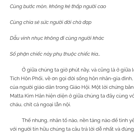
Cùng bước mòn, không kẻ thấp người cao
Cùng chia sẻ sức người đời chà đạp
Dẫu vinh nhục không đi cùng người khác
Số phận chiếc này phụ thuộc chiếc kia…
Ở giữa chúng ta giờ phút nầy, và cũng là ở giữa lò
Tích Hôn Phối, về ơn gọi đời sống hôn nhân-gia đình, 
của người giáo dân trong Giáo Hội. Một lời chứng bằn
Matta Kim Hân hiện diện ở giữa chúng ta đây cùng vớ
cháu, chít cả ngoại lẫn nội.
Thế nhưng, nhân tố nào, nền tảng nào để tình yê
với người tín hữu chúng ta câu trả lời dễ nhất và đún