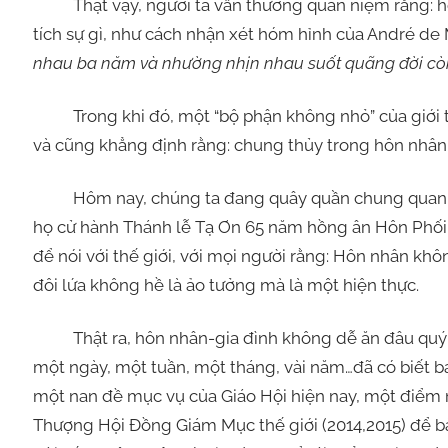
Thật vậy, người ta vẫn thường quan niệm rằng: hô
tích sự gì, như cách nhận xét hóm hỉnh của André de M
nhau ba năm và nhường nhịn nhau suốt quãng đời còn
Trong khi đó, một “bộ phận không nhỏ” của giới tr
và cũng khẳng định rằng: chung thủy trong hôn nhân 
Hôm nay, chúng ta đang quây quần chung quanh đô
họ cử hành Thánh lễ Tạ Ơn 65 năm hồng ân Hôn Phối. V
để nói với thế giới, với mọi người rằng: Hôn nhân kh
đôi lứa không hề là ảo tưởng mà là một hiện thực.
Thật ra, hôn nhân-gia đình không dễ ăn đâu quý vị
một ngày, một tuần, một tháng, vài năm…đã có biết bao
một nan đề mục vụ của Giáo Hội hiện nay, một điểm 
Thượng Hội Đồng Giám Mục thế giới (2014,2015) để b