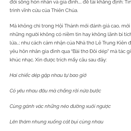
đời sống hôn nhân và gia đình…, để tái khẳng định: T
trình vĩnh cửu của Thiên Chúa.
Mà không chỉ trong Hội Thánh mới đánh giá cao, mới t
những người không có niềm tin hay không lãnh bí tích
lứa…; như cách cảm nhận của Nhà thơ Lê Trung Kiên đ
yêu hôn nhân gia đình qua “Bài thơ Đôi dép” mà tác 
khúc nhạc. Xin được trích mấy câu sau đây:
Hai chiếc dép gặp nhau tự bao giờ
Có yêu nhau đâu mà chẳng rời nửa bước
Cùng gánh vác những nẻo đường xuôi ngược
Lên thảm nhung xuống cát bụi cùng nhau