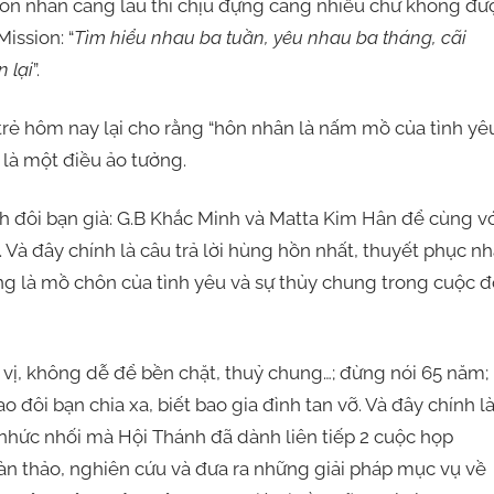
n nhân càng lâu thì chịu đựng càng nhiều chứ không đư
ission: “
Tìm hiểu nhau ba tuần, yêu nhau ba tháng, cãi
 lại
”.
ẻ hôm nay lại cho rằng “hôn nhân là nấm mồ của tình yê
là một điều ảo tưởng.
i bạn già: G.B Khắc Minh và Matta Kim Hân để cùng vớ
à đây chính là câu trả lời hùng hồn nhất, thuyết phục nh
ông là mồ chôn của tình yêu và sự thủy chung trong cuộc đ
, không dễ để bền chặt, thuỷ chung…; đừng nói 65 năm;
 đôi bạn chia xa, biết bao gia đình tan vỡ. Và đây chính l
nhức nhối mà Hội Thánh đã dành liên tiếp 2 cuộc họp
àn thảo, nghiên cứu và đưa ra những giải pháp mục vụ về