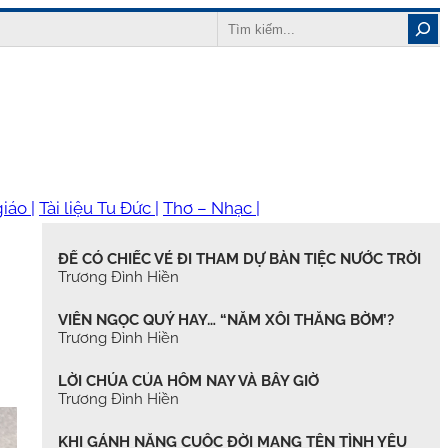
Search
iáo |
Tài liệu Tu Đức |
Thơ – Nhạc |
ĐỂ CÓ CHIẾC VÉ ĐI THAM DỰ BÀN TIỆC NƯỚC TRỜI
Trương Đình Hiền
VIÊN NGỌC QUÝ HAY… “NẮM XÔI THẰNG BỜM’?
Trương Đình Hiền
LỜI CHÚA CỦA HÔM NAY VÀ BÂY GIỜ
Trương Đình Hiền
KHI GÁNH NẶNG CUỘC ĐỜI MANG TÊN TÌNH YÊU