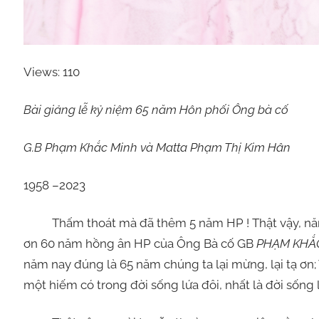
Views: 110
Bài giảng lễ kỷ niệm 65 năm Hôn phối Ông bà cố
G.B Phạm Khắc Minh và Matta Phạm Thị Kim Hân
1958 –2023
Thấm thoát mà đã thêm 5 năm HP ! Thật vậy, năm 
ơn 60 năm hồng ân HP của Ông Bà cố GB
PHẠM KHẮ
năm nay đúng là 65 năm chúng ta lại mừng, lại tạ ơn; V
một hiếm có trong đời sống lứa đôi, nhất là đời sống