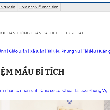
n đức tin
Cảm nhận lẽ nhân sinh
THỰC HÀNH TÔNG HUẤN GAUDETE ET EXSULTATE
ánh |
Giáo luận |
Xã luận |
Tài liệu Phụng vụ |
Tài liệu Huấn g
ỆM MẦU BÍ TÍCH
m nhận lẽ nhân sinh
, 
Chia sẻ Lời Chúa
, 
Tài liệu Phụng Vụ