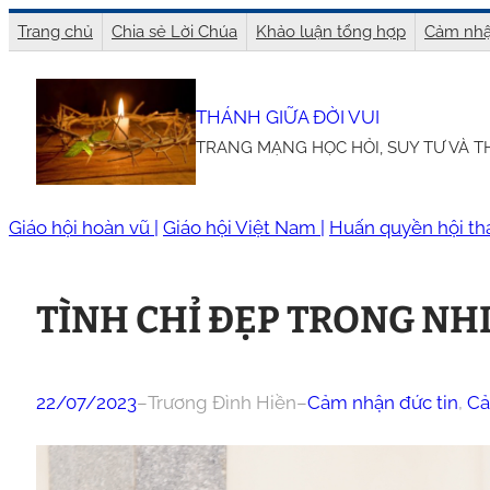
Chuyển
Trang chủ
Chia sẻ Lời Chúa
Khảo luận tổng hợp
Cảm nhậ
đến
phần
THÁNH GIỮA ĐỜI VUI
nội
TRANG MẠNG HỌC HỎI, SUY TƯ VÀ 
dung
Giáo hội hoàn vũ |
Giáo hội Việt Nam |
Huấn quyền hội th
TÌNH CHỈ ĐẸP TRONG NHI
22/07/2023
–
Trương Đình Hiền
–
Cảm nhận đức tin
, 
Cả