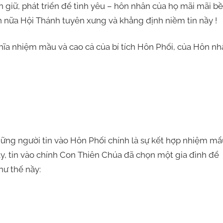
ìn giữ, phát triển để tình yêu – hôn nhân của họ mãi mãi b
n nữa Hội Thánh tuyên xưng và khẳng định niềm tin nầy !
 nhiệm mầu và cao cả của bí tích Hôn Phối, của Hôn nh
 người tin vào Hôn Phối chính là sự kết hợp nhiệm mẩ
y, tin vào chính Con Thiên Chúa đã chọn một gia đình để
hư thế nầy: