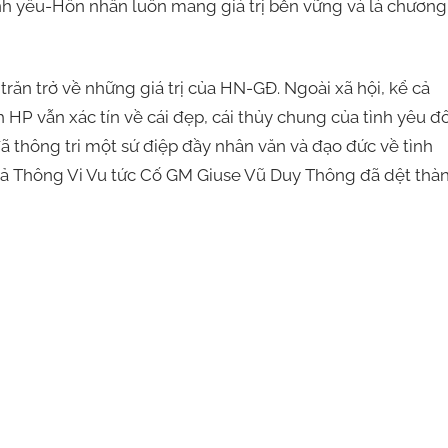
ình yêu-Hôn nhân luôn mang giá trị bền vững và là chương
răn trở về những giá trị của HN-GĐ. Ngoài xã hội, kể cả
 HP vẫn xác tín về cái đẹp, cái thủy chung của tình yêu đô
ã thông tri một sứ điệp đầy nhân văn và đạo đức về tình
giả Thông Vi Vu tức Cố GM Giuse Vũ Duy Thông đã dệt thà