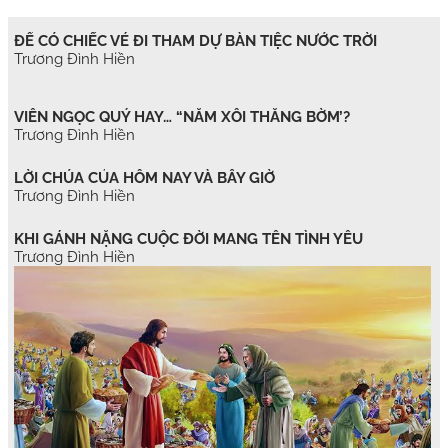
ĐỂ CÓ CHIẾC VÉ ĐI THAM DỰ BÀN TIỆC NƯỚC TRỜI
Trương Đình Hiền
VIÊN NGỌC QUÝ HAY… “NẮM XÔI THẰNG BỜM’?
Trương Đình Hiền
LỜI CHÚA CỦA HÔM NAY VÀ BÂY GIỜ
Trương Đình Hiền
KHI GÁNH NẶNG CUỘC ĐỜI MANG TÊN TÌNH YÊU
Trương Đình Hiền