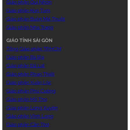
Giáo phận Qui Nhơn
Giáo phận Kon Tum
Giáo phận Buôn Mê Thuột
Giáo phận Nha Trang
GIÁO TỈNH SÀI GÒN
Tổng Giáo phận TP.HCM
Giáo phận Bà Rịa
Giáo phận Đà Lạt
Giáo phận Phan Thiết
Giáo phận Xuân Lộc
Giáo phận Phú Cường
Giáo phận Mỹ Tho
Giáo phận Long Xuyên
Giáo phận Vĩnh Long
Giáo phận Cần Thơ