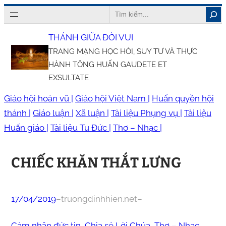
Chuyển
Search
đến
THÁNH GIỮA ĐỜI VUI
phần
TRANG MẠNG HỌC HỎI, SUY TƯ VÀ THỰC
nội
HÀNH TÔNG HUẤN GAUDETE ET
dung
EXSULTATE
Giáo hội hoàn vũ |
Giáo hội Việt Nam |
Huấn quyền hội
thánh |
Giáo luận |
Xã luận |
Tài liệu Phụng vụ |
Tài liệu
Huấn giáo |
Tài liệu Tu Đức |
Thơ – Nhạc |
CHIẾC KHĂN THẮT LƯNG
17/04/2019
–
truongdinhhien.net
–
Cảm nhận đức tin
, 
Chia sẻ Lời Chúa
, 
Thơ – Nhạc