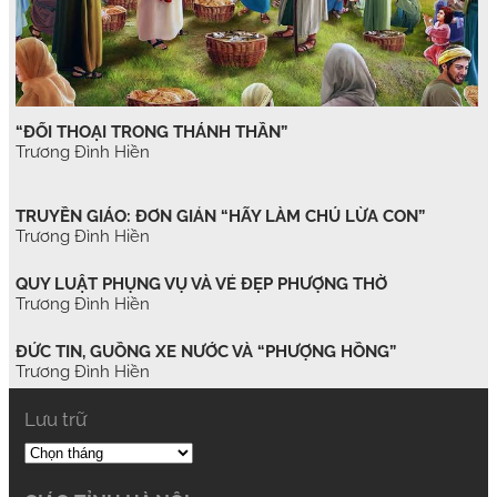
“ĐỐI THOẠI TRONG THÁNH THẦN”
Trương Đình Hiền
TRUYỀN GIÁO: ĐƠN GIẢN “HÃY LÀM CHÚ LỪA CON”
Trương Đình Hiền
QUY LUẬT PHỤNG VỤ VÀ VẺ ĐẸP PHƯỢNG THỜ
Trương Đình Hiền
ĐỨC TIN, GUỒNG XE NƯỚC VÀ “PHƯỢNG HỒNG”
Trương Đình Hiền
Lưu trữ