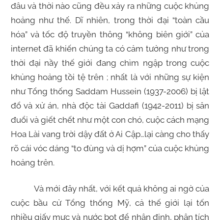
đâu và thời nào cũng đều xảy ra những cuộc khủng
hoảng như thế. Dĩ nhiên, trong thời đại “toàn cầu
hóa” và tốc độ truyền thông “không biên giới” của
internet đã khiến chúng ta có cảm tưởng như trong
thời đại nầy thế giới đang chìm ngập trong cuộc
khủng hoảng tồi tệ trên ; nhất là với những sự kiện
như Tổng thống Saddam Hussein (1937-2006) bị lật
đổ và xử án, nhà độc tài Gaddafi (1942-2011) bị săn
đuổi và giết chết như một con chó, cuộc cách mạng
Hoa Lài vang trời dậy đất ở Ai Cập…lại càng cho thấy
rõ cái vóc dáng “to đùng và dị hợm” của cuộc khủng
hoảng trên.
Và mới đây nhất, với kết quả không ai ngờ của
cuộc bầu cử Tổng thống Mỹ, cả thế giới lại tốn
nhiều giấy mực và nước bọt để nhận định, phân tích