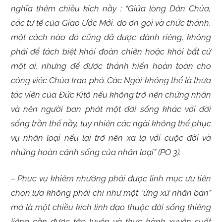
nghĩa thêm chiều kích nầy :
“Giữa lòng Dân Chúa,
các tư tế của Giao Ước Mới, do ơn gọi và chức thánh,
một cách nào đó cũng đã được dành riêng, không
phải để tách biệt khỏi đoàn chiên hoặc khỏi bất cứ
một ai, nhưng để được thánh hiến hoàn toàn cho
công việc Chúa trao phó. Các Ngài không thể là thừa
tác viên của Đức Kitô nếu không trở nên chứng nhân
và nên người ban phát một đời sống khác với đời
sống trần thế nầy, tuy nhiên các ngài không thể phục
vụ nhân loại nếu lại trở nên xa lạ với cuộc đời và
những hoàn cảnh sống của nhân loại” (PO 3).
– Phục vụ khiêm nhường phải được linh mục ưu tiên
chọn lựa không phải chỉ như một “ứng xử nhân bản”
mà là một
chiều kích linh đạo
thuộc đời sống thiêng
liêng cần được tập luyện và thực hành xuyên suốt