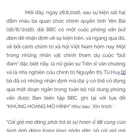
Mới đây, ngày 28.8.2016, sau sự kiện sát hại
đẫm máu ba quan chức chính quyền tỉnh Yên Bái
(18/8/2016), đài BBC có một cuộc
phỏng vấn bút
đàm
để nhận định về sự kiện trên, và ngang qua đó,
về bối cảnh chính trị xã hội Việt Nam hôm nay. Một
trong những nhân vật chính tham dự cuộc “bút
đàm” đặc biệt nầy, là nữ giáo sư Tiến sĩ văn chương
và là nhà nghiên cứu chính trị Nguyễn thị Từ Huy,
[1]
bà đã có những nhận định mà đại ý có thể cô đọng
qua một đoạn ngắn trong toàn bộ nội dung phỏng
vấn được Ban biên tập BBC ghi lại với tựa đề
“KHỦNG HOẢNG MÔ HÌNH” như sau : Xin trích :
“
Cái giá mà đảng phải trả là sự hoen ố tột cùng của
hình ảnh đảng trong lòng nhân dân. Và cái giá mà