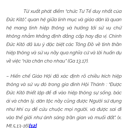
Từ xuất phát điểm “chức Tư Tế duy nhất của
Đức Kitô”, quan hệ giữa linh mục và giáo dân là quan
hệ mang tính
hiệp thông
và hướng tới
sứ vụ
chứ
không nhằm khẳng định đẳng cấp hay địa vị. Chính
Đức Kitô đã lưu ý đặc biệt các Tông Đồ về tinh thần
hiệp thông và sứ vụ nầy qua nghĩa cử và lời huấn dụ
về việc “rửa chân cho nhau” (Ga 13,17).
– Hiến chế Giáo Hội đã xác định rõ chiều kích hiệp
thông và sứ vụ đó trong gia đình Hội Thánh :
“Được
Đức Kitô thiết lập để đi vào hiệp thông sự sống, bác
ái và chân lý, dân tộc nầy cũng được Người sử dụng
như khí cụ để cứu chuộc mọi người, và được sai đi
vào thế giới như ánh sáng trần gian và muối đất”. (x.
Mt 5,13-16)
[12]