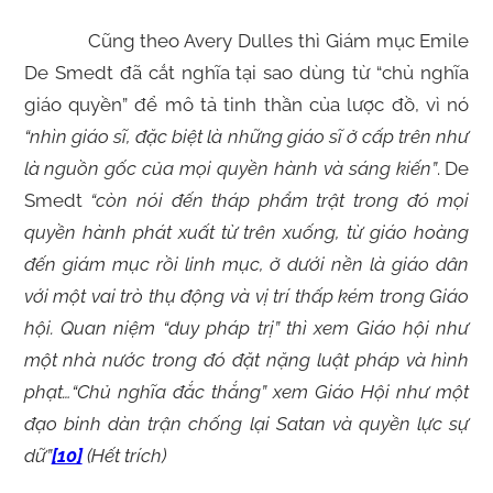
Cũng theo Avery Dulles thì Giám mục Emile
De Smedt đã cắt nghĩa tại sao dùng từ “chủ nghĩa
giáo quyền” để mô tả tinh thần của lược đồ, vì nó
“nhìn giáo sĩ, đặc biệt là những giáo sĩ ở cấp trên như
là nguồn gốc của mọi quyền hành và sáng kiến”
. De
Smedt
“còn nói đến tháp phẩm trật trong đó mọi
quyền hành phát xuất từ trên xuống, từ giáo hoàng
đến giám mục rồi linh mục, ở dưới nền là giáo dân
với một vai trò thụ động và vị trí thấp kém trong Giáo
hội. Quan niệm “duy pháp trị” thì xem Giáo hội như
một nhà nước trong đó đặt nặng luật pháp và hình
phạt…“Chủ nghĩa đắc thắng” xem Giáo Hội như một
đạo binh dàn trận chống lại Satan và quyền lực sự
dữ”
[10]
(Hết trích)