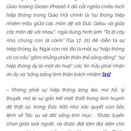
Giáo hoàng Gioan-Phaolô II đã cắt nghĩa chiều kích
hiệp thông
trong Giáo Hội chính là
“sự thông hiệp
nhiệm mầu giữa các môn đệ với Đức Giêsu và giữa
các môn đệ với nhau”
, ngài dùng hình ảnh
“Ta là cây
nho, chúng con là cành”
(Ga 17, 21) để diễn tả sự
hiệp thông ấy. Ngài còn nói đó là một sự “
hiệp thông
có cơ cấu”
gồm những phần thân thể sống động”, “sự
hiệp thông ấy là một ân huệ”, các tín hữu phải nhận
ơn ấy và “sống bằng tinh thần trách nhiệm”.
[15]
– Không phải sự hiệp thông lỏng lẻo, mơ hồ, lý
thuyết, mà là sự gắn kết mật thiết trong tình huynh
đệ thật sự, trong Đức Kitô như xác quyết của Sắc
lệnh về Tác vụ và đời sống linh mục :
“Được tuyển
chọn giữa loài người, và được đặt làm đại diện cho