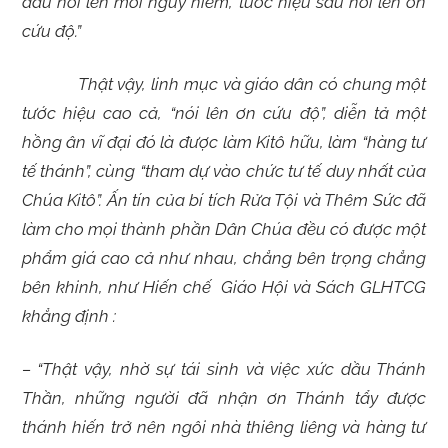
đầu nói lên mối nguy hiểm, tước hiệu sau nói lên ơn
cứu độ.”
Thật vậy, linh mục và giáo dân có chung một
tước hiệu cao cả, “nói lên ơn cứu độ”, diễn tả một
hồng ân vĩ đại đó là được làm Kitô hữu, làm “hàng tư
tế thánh”, cùng “tham dự vào chức tư tế duy nhất của
Chúa Kitô”. Ấn tín của bí tích Rửa Tội và Thêm Sức đã
làm cho mọi thành phần Dân Chúa đều có được một
phẩm giá cao cả như nhau, chẳng bên trọng chẳng
bên khinh, như Hiến chế Giáo Hội và Sách GLHTCG
khẳng định :
–
“Thật vậy, nhờ sự tái sinh và việc xức dầu Thánh
Thần, những người đã nhận ơn Thánh tẩy được
thánh hiến trở nên ngôi nhà thiêng liêng và hàng tư