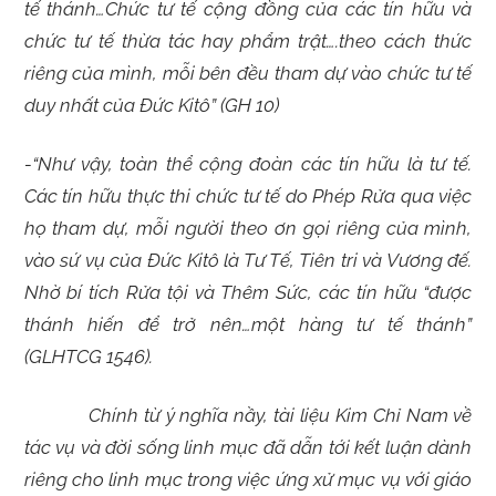
tế thánh…Chức tư tế cộng đồng của các tín hữu và
chức tư tế thừa tác hay phẩm trật….theo cách thức
riêng của mình, mỗi bên đều tham dự vào chức tư tế
duy nhất của Đức Kitô”
(GH 10)
-“Như vậy, toàn thể cộng đoàn các tín hữu là tư tế.
Các tín hữu thực thi chức tư tế do Phép Rửa qua việc
họ tham dự, mỗi người theo ơn gọi riêng của mình,
vào sứ vụ của Đức Kitô là Tư Tế, Tiên tri và Vương đế.
Nhờ bí tích Rửa tội và Thêm Sức, các tín hữu “được
thánh hiến để trở nên…một hàng tư tế thánh”
(GLHTCG 1546).
Chính từ ý nghĩa nầy, tài liệu
Kim Chỉ Nam về
tác vụ và đời sống linh mục
đã dẫn tới kết luận dành
riêng cho linh mục trong việc ứng xử mục vụ với giáo