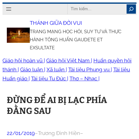
Chuyển
Search
đến
THÁNH GIỮA ĐỜI VUI
phần
TRANG MẠNG HỌC HỎI, SUY TƯ VÀ THỰC
nội
HÀNH TÔNG HUẤN GAUDETE ET
dung
EXSULTATE
Giáo hội hoàn vũ |
Giáo hội Việt Nam |
Huấn quyền hội
thánh |
Giáo luận |
Xã luận |
Tài liệu Phụng vụ |
Tài liệu
Huấn giáo |
Tài liệu Tu Đức |
Thơ – Nhạc |
ĐỪNG ĐỂ AI BỊ LẠC PHÍA
ĐẰNG SAU
22/01/2019
–
Trương Đình Hiền
–