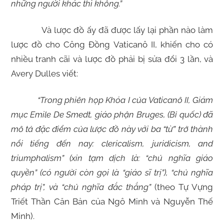
những người khác thì không.”
Và lược đồ ấy đã được lấy lại phần nào làm
lược đồ cho Công Đồng Vaticanô II, khiến cho có
nhiều tranh cãi và lược đồ phải bị sửa đổi 3 lần, và
Avery Dulles viết:
“Trong phiên họp Khóa I của Vaticanô II, Giám
mục Emile De Smedt, giáo phận Bruges, (Bỉ quốc) đã
mô tả đặc điểm của lược đồ này với ba “từ” trở thành
nổi tiếng đến nay: clericalism, juridicism, and
triumphalism” (xin tạm dịch là: “chủ nghĩa giáo
quyền” (có người còn gọi là “giáo sĩ trị”), “chủ nghĩa
pháp trị”, và “chủ nghĩa đắc thắng”
(theo Tự Vựng
Triết Thần Căn Bản của Ngô Minh và Nguyễn Thế
Minh).