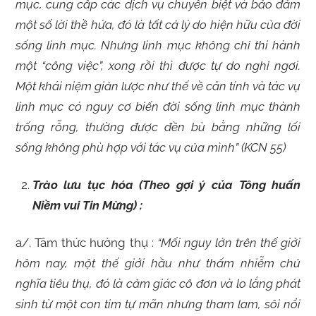
mục, cung cấp các dịch vụ chuyên biệt và bảo đảm
một số lời thề hứa, đó là tất cả lý do hiện hữu của đời
sống linh mục. Nhưng linh mục không chỉ thi hành
một “công việc”, xong rồi thì được tự do nghỉ ngơi.
Một khái niệm giản lược như thế về căn tính và tác vụ
linh mục có nguy cơ biến đời sống linh mục thành
trống rỗng, thường được đền bù bằng những lối
sống không phù hợp với tác vụ của mình” (KCN 55)
Trào lưu tục hóa (Theo gợi ý của Tông huấn
Niềm vui Tin Mừng) :
a/. Tâm thức hưởng thụ :
“Mối nguy lớn trên thế giới
hôm nay, một thế giới hầu như thấm nhiễm chủ
nghĩa tiêu thụ, đó là cảm giác cô đơn và lo lắng phát
sinh từ một con tim tự mãn nhưng tham lam, sôi nổi