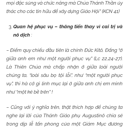
mọi đặc sủng và chức năng mà Chúa Thánh Thần ủy
thác cho các tín hữu để xây dựng Giáo Hội” (KCN 41)
Quan hệ phục vụ – thăng tiến thay vì cai trị và
nô dịch
:
– Điểm quy chiếu đầu tiên là chính Đức Kitô, Đấng “ở
giữa anh em như một người phục vụ” (Lc 22,24-27).
Là Thiên Chúa mà chấp nhận ở giữa loài người
chúng ta, “loài sâu bọ tội lỗi”, như “một người phục
vụ”, thì hà cớ gì linh mục lại ở giữa anh chị em mình
như “một kẻ bề trên” !
– Cũng với ý nghĩa trên, thật thích hợp để chúng ta
nghe lại lời của Thánh Giáo phụ Augustinô chia sẻ
trong dịp lễ tấn phong của một Giám Mục đương