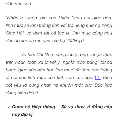
dân như sau :
“Nhận ra phẩm giá con Thiên Chúa nơi giáo dân,
linh mục sẽ làm thăng tiến vai trò riêng của họ trong
Giáo Hội, và đem tất cả tác vụ linh mục cũng như
đức ái mục vụ mà phục vụ họ” (KCN 41).
Và Kim Chỉ Nam cũng lưu ý rằng : nhận thức
trên hoàn toàn xa lạ với ý nghĩa “cào bằng” tất cả
hoặc “giáo dân dân hóa linh mục” để “làm pha loãng
đi nơi các linh mục căn tính của các ngài”
[11]
. Điều
cốt yếu là cùng nhận ra khuôn mặt của Đức Kitô
đang hiện diện !
Quan hệ Hiệp thông – Sứ vụ thay vì đẳng cấp
hay địa vị
: