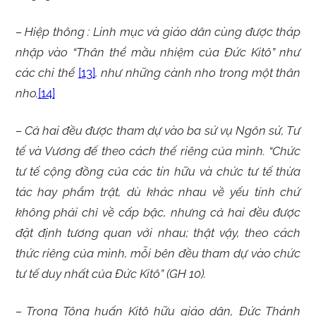
– Hiệp thông : Linh mục và giáo dân cùng được tháp
nhập vào “Thân thể mầu nhiệm của Đức Kitô” như
các chi thể
[13]
, như những cành nho trong một thân
nho.
[14]
– Cả hai đều được tham dự vào ba sứ vụ Ngôn sứ, Tư
tế và Vương đế theo cách thế riêng của mình.
“Chức
tư tế cộng đồng của các tín hữu và chức tư tế thừa
tác hay phẩm trật, dù khác nhau về yếu tính chứ
không phải chỉ về cấp bậc, nhưng cả hai đều được
đặt định tương quan với nhau; thật vậy, theo cách
thức riêng của mình, mỗi bên đều tham dự vào chức
tư tế duy nhất của Đức Kitô” (GH 10).
– Trong Tông huấn
Kitô hữu giáo dân
, Đức Thánh