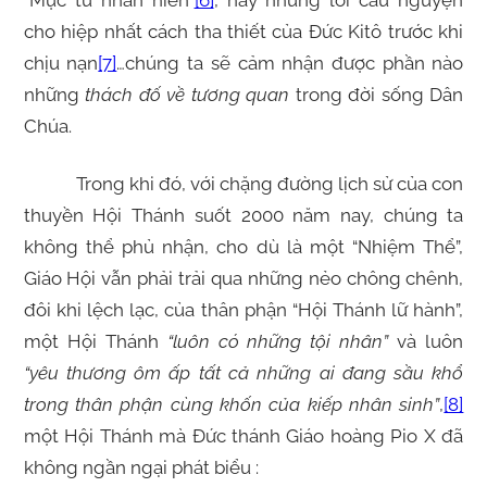
“Mục tử nhân hiền”
[6]
, hay những lời cầu nguyện
cho hiệp nhất cách tha thiết của Đức Kitô trước khi
chịu nạn
[7]
…chúng ta sẽ cảm nhận được phần nào
những
thách đố về tương quan
trong đời sống Dân
Chúa.
Trong khi đó, với chặng đường lịch sử của con
thuyền Hội Thánh suốt 2000 năm nay, chúng ta
không thể phủ nhận, cho dù là một “Nhiệm Thể”,
Giáo Hội vẫn phải trải qua những nẻo chông chênh,
đôi khi lệch lạc, của thân phận “Hội Thánh lữ hành”,
một Hội Thánh
“luôn có những tội nhân”
và luôn
“yêu thương ôm ấp tất cả những ai đang sầu khổ
trong thân phận cùng khốn của kiếp nhân sinh”
,
[8]
một Hội Thánh mà Đức thánh Giáo hoàng Pio X đã
không ngần ngại phát biểu :