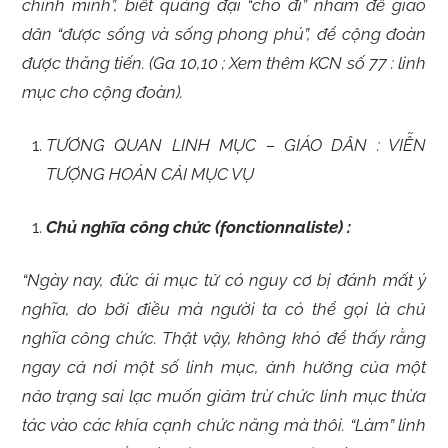
chính mình”, biết quảng đại “cho đi” nhằm để giáo
dân “được sống và sống phong phú”, để cộng đoàn
được thăng tiến. (Ga 10,10 ; Xem thêm KCN số 77 : linh
mục cho cộng đoàn).
TƯƠNG QUAN LINH MỤC – GIÁO DÂN : VIỄN
TƯỢNG HOÁN CẢI MỤC VỤ
Chủ nghĩa công chức (fonctionnaliste) :
“Ngày nay, đức ái mục tử có nguy cơ bị đánh mất ý
nghĩa, do bởi điều mà người ta có thể gọi là chủ
nghĩa công chức. Thật vậy, không khó để thấy rằng
ngay cả nơi một số linh mục, ảnh hưởng của một
nảo trạng sai lạc muốn giảm trừ chức linh mục thừa
tác vào các khía cạnh chức năng mà thôi. “Làm” linh