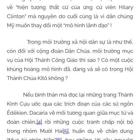
về “hiện tượng thất cử của ứng cử viên Hilary
Clinton” mà nguyên do cuối cùng là vì dân chúng
Mỹ muốn thay đổi một “mô hình lãnh đạo” !
Trong môi trường xã hội dân sự là như thế,
còn đối với cộng đoàn Dân Chúa, môi trường mục
vụ của Hội Thánh Công Giáo thì sao ? Có một cuộc
khủng hoảng mô hình đã, đang và sẽ có trong Hội
Thánh Chúa Kitô không ?
Nếu bình thản mà đọc lại những trang Thánh
Kinh Cựu ước qua các trích đoạn của các sứ ngôn
Êdêkien, Dacaria về mối tương quan giữa mục tử và
đoàn chiên,
[4]
rồi những cuộc tranh chấp nội bộ
trong nhóm Mười Hai
[5]
, huấn dụ về chân dung