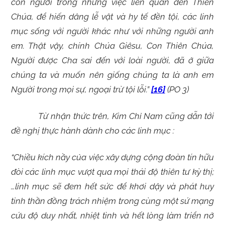
con người trong những việc liên quan đến Thiên
Chúa, để hiến dâng lễ vật và hy tế đền tội, các linh
mục sống với người khác như với những người anh
em. Thật vậy, chính Chúa Giêsu, Con Thiên Chúa,
Người được Cha sai đến với loài người, đã ở giữa
chúng ta và muốn nên giống chúng ta là anh em
Người trong mọi sự, ngoại trừ tội lỗi.”
[16]
(PO 3)
Từ nhận thức trên, Kim Chỉ Nam cũng dẫn tới
đề nghị thực hành dành cho các linh mục :
“Chiều kích nầy của việc xây dựng cộng đoàn tín hữu
đòi các linh mục vượt qua mọi thái độ thiên tư kỳ thị;
…linh mục sẽ đem hết sức để khơi dậy và phát huy
tinh thần đồng trách nhiệm trong cùng một sứ mạng
cứu độ duy nhất, nhiệt tình và hết lòng làm triển nở