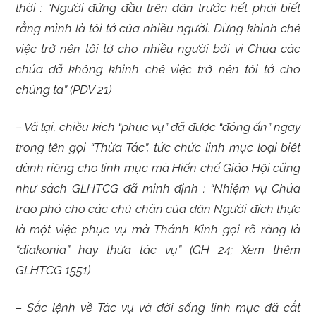
thời :
“Người đứng đầu trên dân trước hết phải biết
rằng mình là tôi tớ của nhiều người. Đừng khinh chê
việc trở nên tôi tớ cho nhiều người bởi vì Chúa các
chúa đã không khinh chê việc trở nên tôi tớ cho
chúng ta” (PDV 21)
– Vã lại, chiều kích “phục vụ” đã được “đóng ấn” ngay
trong tên gọi “Thừa Tác”, tức chức linh mục loại biệt
dành riêng cho linh mục mà Hiến chế Giáo Hội cũng
như sách GLHTCG đã minh định :
“Nhiệm vụ Chúa
trao phó cho các chủ chăn của dân Người đích thực
là một việc phục vụ mà Thánh Kinh gọi rõ ràng là
“diakonia” hay thừa tác vụ” (GH 24; Xem thêm
GLHTCG 1551)
– Sắc lệnh về Tác vụ và đời sống linh mục đã cắt