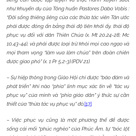
như khuyến dụ của Tông huấn Pastores Dabo Vobis :
“
Đời sống thiêng liêng của các thừa tác viên Tân ước
phải được đóng ấn bằng thái độ tiên khởi ấy, thái độ
phục vụ đối với dân Thiên Chúa (x. Mt 20,24-28; Mc
10,43-44), và phải được loại trừ khỏi mọi cao ngạo và
mọi tham vọng “làm vua làm chúa” trên đoàn chiên
được giao phó” (x. 1 Pr 5,2-3).(PDV 21).
– Sự hiệp thông trong Giáo Hội chỉ được “bảo đảm và
phát triển” khi nào “phía” linh mục xác tín về “tác vụ
phục vụ” của mình và “phía giáo dân” ý thức sự cần
thiết của “thừa tác vụ phục vụ” đó.
[17]
– Việc phục vụ cũng là một phương thế để được
sống cái mối “phúc nghèo” của Phúc Âm, tự “bóc lột