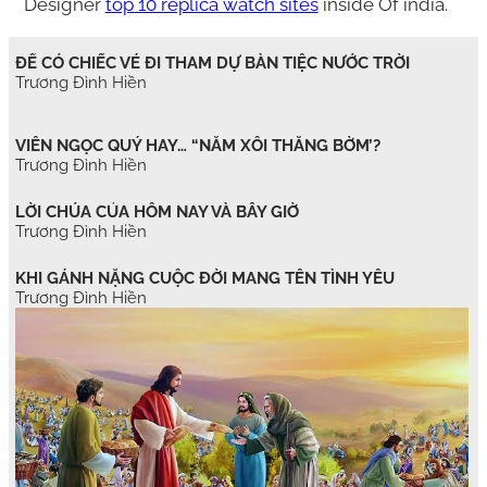
Designer
top 10 replica watch sites
inside Of india.
ĐỂ CÓ CHIẾC VÉ ĐI THAM DỰ BÀN TIỆC NƯỚC TRỜI
Trương Đình Hiền
VIÊN NGỌC QUÝ HAY… “NẮM XÔI THẰNG BỜM’?
Trương Đình Hiền
LỜI CHÚA CỦA HÔM NAY VÀ BÂY GIỜ
Trương Đình Hiền
KHI GÁNH NẶNG CUỘC ĐỜI MANG TÊN TÌNH YÊU
Trương Đình Hiền