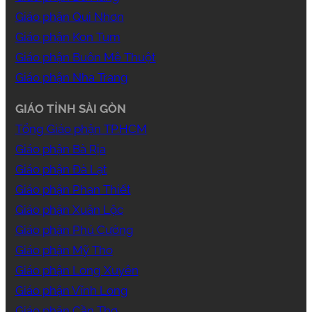
Giáo phận Qui Nhơn
Giáo phận Kon Tum
Giáo phận Buôn Mê Thuột
Giáo phận Nha Trang
GIÁO TỈNH SÀI GÒN
Tổng Giáo phận TP.HCM
Giáo phận Bà Rịa
Giáo phận Đà Lạt
Giáo phận Phan Thiết
Giáo phận Xuân Lộc
Giáo phận Phú Cường
Giáo phận Mỹ Tho
Giáo phận Long Xuyên
Giáo phận Vĩnh Long
Giáo phận Cần Thơ