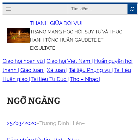
Chuyển
Search
đến
THÁNH GIỮA ĐỜI VUI
phần
TRANG MẠNG HỌC HỎI, SUY TƯ VÀ THỰC
nội
HÀNH TÔNG HUẤN GAUDETE ET
dung
EXSULTATE
Giáo hội hoàn vũ |
Giáo hội Việt Nam |
Huấn quyền hội
thánh |
Giáo luận |
Xã luận |
Tài liệu Phụng vụ |
Tài liệu
Huấn giáo |
Tài liệu Tu Đức |
Thơ – Nhạc |
NGỠ NGÀNG
25/03/2020
–
Trương Đình Hiền
–
Cảm nhận đức tin
, 
Thơ – Nhạc